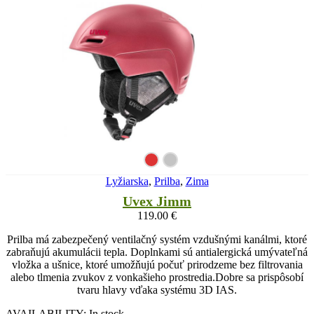
Lyžiarska
,
Prilba
,
Zima
Uvex Jimm
119.00
€
Prilba má zabezpečený ventilačný systém vzdušnými kanálmi, ktoré
zabraňujú akumulácii tepla. Doplnkami sú antialergická umývateľná
vložka a ušnice, ktoré umožňujú počuť prirodzeme bez filtrovania
alebo tlmenia zvukov z vonkašieho prostredia.Dobre sa prispôsobí
tvaru hlavy vďaka systému 3D IAS.
AVAILABILITY:
In stock