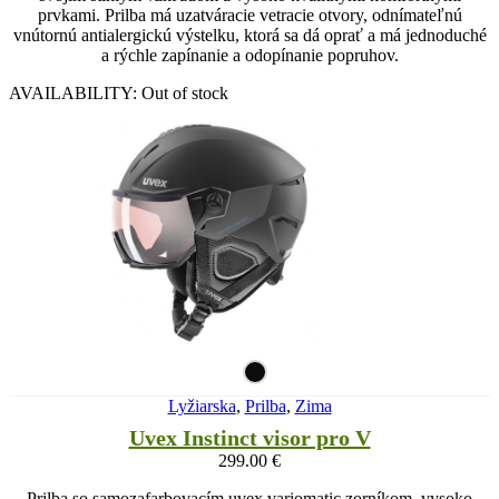
prvkami. Prilba má uzatváracie vetracie otvory, odnímateľnú
vnútornú antialergickú výstelku, ktorá sa dá oprať a má jednoduché
a rýchle zapínanie a odopínanie popruhov.
AVAILABILITY:
Out of stock
Lyžiarska
,
Prilba
,
Zima
Uvex Instinct visor pro V
299.00
€
Prilba so samozafarbovacím uvex variomatic zorníkom, vysoko