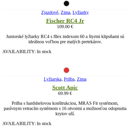
Zjazdové
,
Zima
,
Lyžiarky
Fischer RC4 Jr
109.00
€
Juniorské lyžiarky RC4 s fllex indexom 60 a štyrmi klipsňami sú
ideálnou voľbou pre malých pretekárov.
AVAILABILITY:
In stock
Lyžiarska
,
Prilba
,
Zima
Scott Apic
69.99
€
Prilba s hardshelovou konštrukciou, MRAS Fit systémom,
pasívnym vetracím systémom s 16 otvormi a možnosťou odopnutia
krytov uší.
AVAILABILITY:
In stock