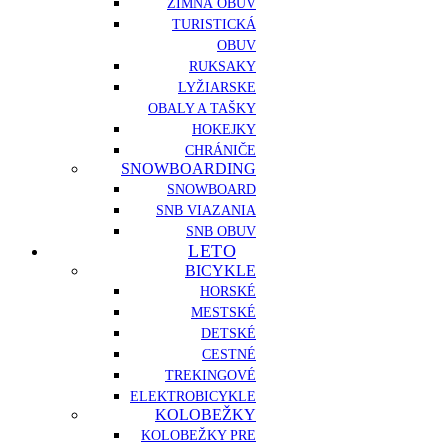
ZIMNÁ OBUV
TURISTICKÁ
OBUV
RUKSAKY
LYŽIARSKE
OBALY A TAŠKY
HOKEJKY
CHRÁNIČE
SNOWBOARDING
SNOWBOARD
SNB VIAZANIA
SNB OBUV
LETO
BICYKLE
HORSKÉ
MESTSKÉ
DETSKÉ
CESTNÉ
TREKINGOVÉ
ELEKTROBICYKLE
KOLOBEŽKY
KOLOBEŽKY PRE