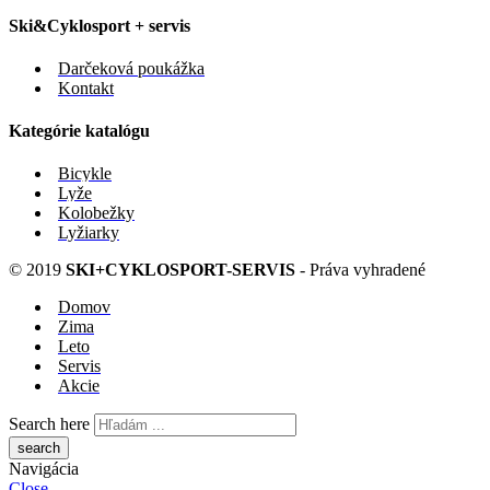
Ski&Cyklosport + servis
Darčeková poukážka
Kontakt
Kategórie katalógu
Bicykle
Lyže
Kolobežky
Lyžiarky
© 2019
SKI+CYKLOSPORT-SERVIS
- Práva vyhradené
Domov
Zima
Leto
Servis
Akcie
Search here
Navigácia
Close