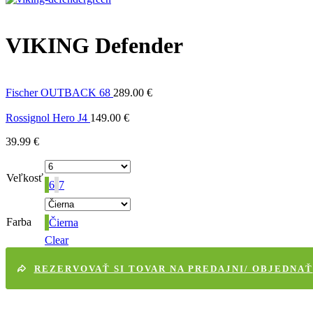
VIKING Defender
Fischer OUTBACK 68
289.00
€
Rossignol Hero J4
149.00
€
39.99
€
Veľkosť
6
7
Farba
Čierna
Clear
REZERVOVAŤ SI TOVAR NA PREDAJNI/ OBJEDNAŤ