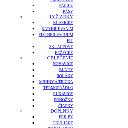
PALICE
PÁSY
LYŽIARKY
KLASICKÉ
S VYHRIEVANÍM
FISCHER VACUUM
FIT
SKI-ALPOVÉ
BEŽECKÉ
OBLEČENIE
NOHAVICE
BUNDY
ROLÁKY
MIKINY A TRIČKÁ
TERMOPRÁDLO
RUKAVICE
PONOŽKY
ČIAPKY
DOPLNKY
PRILBY
OKULIARE