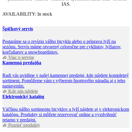
IAS.
AVAILABILITY:
In stock
Špičkový servis
Postaráme sa o revíziu vášho bicykla alebo o prípravu lyží na
sezónu. Servis máme otvorený celoročne pre cyklistov, lyžiarov,
korčuliarov a snowboardistov.
Viac o servise
Kamenná predajňa
Radi vás uvidíme v našej kamennej predajni, kde nájdete kompletný
sortiment. Pomôžeme vám s výberom športového náradia aj s jeho
nastavením.
Kde nás nájdete
Elektronický katalóg
Väčšinu nášho sortimentu bicyklov a lyží nájdete aj v elektronickom
katalógu. Produkty si môžete rezervovať online a vyzdvihnúť
priamo v predajni.
Pozrieť produkty