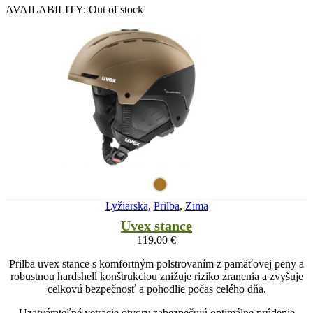
AVAILABILITY:
Out of stock
Lyžiarska
,
Prilba
,
Zima
Uvex stance
119.00
€
Prilba uvex stance s komfortným polstrovaním z pamäťovej peny a
robustnou hardshell konštrukciou znižuje riziko zranenia a zvyšuje
celkovú bezpečnosť a pohodlie počas celého dňa.
Uzatvárateľné vetracie otvory zabezpečujú optimálne prúdenie