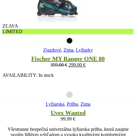
ZĽAVA
LIMITED
Zjazdové
,
Zima
,
Lyžiarky
Fischer MY Ranger ONE 80
359.00
€
299.00
€
AVAILABILITY:
In stock
Lyžiarska
,
Prilba
,
Zima
Uvex Wanted
99.99
€
Všestranne bezpečná univerzálna lyžiarska prilba, ktorá zaujme
svojím štíhlym vzhľadom a vysoko kvalitnými komfortnými