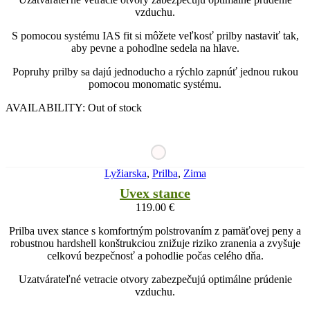
vzduchu.
S pomocou systému IAS fit si môžete veľkosť prilby nastaviť tak,
aby pevne a pohodlne sedela na hlave.
Popruhy prilby sa dajú jednoducho a rýchlo zapnúť jednou rukou
pomocou monomatic systému.
AVAILABILITY:
Out of stock
Lyžiarska
,
Prilba
,
Zima
Uvex stance
119.00
€
Prilba uvex stance s komfortným polstrovaním z pamäťovej peny a
robustnou hardshell konštrukciou znižuje riziko zranenia a zvyšuje
celkovú bezpečnosť a pohodlie počas celého dňa.
Uzatvárateľné vetracie otvory zabezpečujú optimálne prúdenie
vzduchu.