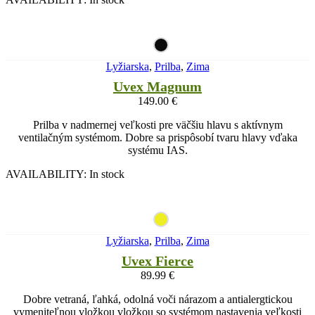
Lyžiarska
,
Prilba
,
Zima
Uvex Magnum
149.00
€
Prilba v nadmernej veľkosti pre väčšiu hlavu s aktívnym
ventilačným systémom. Dobre sa prispôsobí tvaru hlavy vďaka
systému IAS.
AVAILABILITY:
In stock
Lyžiarska
,
Prilba
,
Zima
Uvex Fierce
89.99
€
Dobre vetraná, ľahká, odolná voči nárazom a antialergtickou
vymeniteľnou vložkou vložkou so systémom nastavenia veľkosti