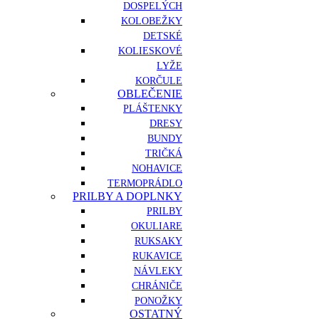
DOSPELÝCH
KOLOBEŽKY
DETSKÉ
KOLIESKOVÉ
LYŽE
KORČULE
OBLEČENIE
PLÁŠTENKY
DRESY
BUNDY
TRIČKÁ
NOHAVICE
TERMOPRÁDLO
PRILBY A DOPLNKY
PRILBY
OKULIARE
RUKSAKY
RUKAVICE
NÁVLEKY
CHRÁNIČE
PONOŽKY
OSTATNÝ