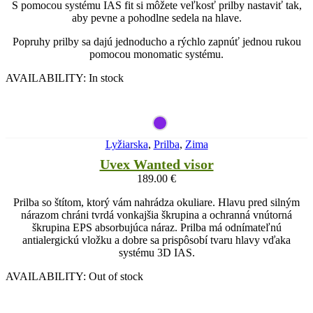
S pomocou systému IAS fit si môžete veľkosť prilby nastaviť tak,
aby pevne a pohodlne sedela na hlave.
Popruhy prilby sa dajú jednoducho a rýchlo zapnúť jednou rukou
pomocou monomatic systému.
AVAILABILITY:
In stock
Lyžiarska
,
Prilba
,
Zima
Uvex Wanted visor
189.00
€
Prilba so štítom, ktorý vám nahrádza okuliare. Hlavu pred silným
nárazom chráni tvrdá vonkajšia škrupina a ochranná vnútorná
škrupina EPS absorbujúca náraz. Prilba má odnímateľnú
antialergickú vložku a dobre sa prispôsobí tvaru hlavy vďaka
systému 3D IAS.
AVAILABILITY:
Out of stock