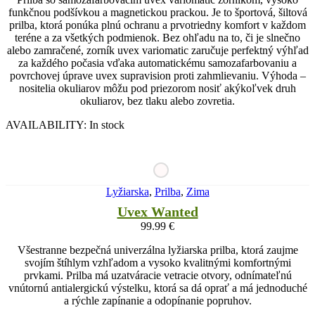
funkčnou podšívkou a magnetickou prackou. Je to športová, šiltová
prilba, ktorá ponúka plnú ochranu a prvotriedny komfort v každom
teréne a za všetkých podmienok. Bez ohľadu na to, či je slnečno
alebo zamračené, zorník uvex variomatic zaručuje perfektný výhľad
za každého počasia vďaka automatickému samozafarbovaniu a
povrchovej úprave uvex supravision proti zahmlievaniu. Výhoda –
nositelia okuliarov môžu pod priezorom nosiť akýkoľvek druh
okuliarov, bez tlaku alebo zovretia.
AVAILABILITY:
In stock
Lyžiarska
,
Prilba
,
Zima
Uvex Wanted
99.99
€
Všestranne bezpečná univerzálna lyžiarska prilba, ktorá zaujme
svojím štíhlym vzhľadom a vysoko kvalitnými komfortnými
prvkami. Prilba má uzatváracie vetracie otvory, odnímateľnú
vnútornú antialergickú výstelku, ktorá sa dá oprať a má jednoduché
a rýchle zapínanie a odopínanie popruhov.