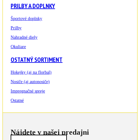
PRILBY A DOPLNKY
Športové doplnky
Prilby
Nahradné diely
Okuliare
OSTATNÝ SORTIMENT
Hokejky (aj na florbal)
Nosiče (aj autonosiče)
Impregnačné spreje
Ostatné
Nájdete v našej predajni