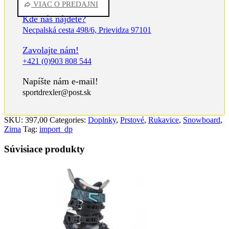
VIAC O PREDAJNI
Kde nás nájdete?
Necpalská cesta 498/6, Prievidza 97101
Zavolajte nám!
+421 (0)903 808 544
Napíšte nám e-mail!
sportdrexler@post.sk
SKU:
397,00
Categories:
Doplnky
,
Prstové
,
Rukavice
,
Snowboard
,
Zima
Tag:
import_dp
Súvisiace produkty