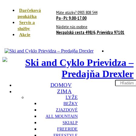
Darčeková
Máte otázky? 0903 808 544
poukážka
Po - Pi: 9.00-17.00
Servis a
Nájdete nás osobne
služby
Necpalská cesta 498/6, Prievidza 97101
Akcie
Search
DOMOV
here
ZIMA
LYŽE
BEŽKY
ZJAZDOVÉ
ALL MOUNTAIN
SKIALP
FREERIDE
FREESTYLE