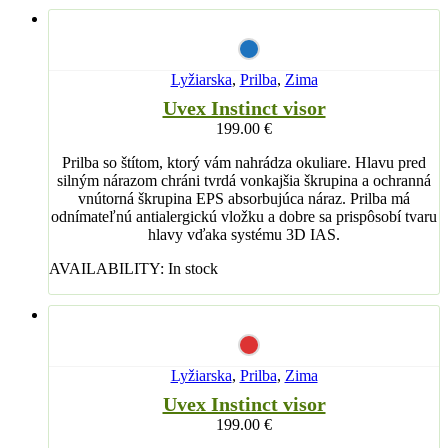
Lyžiarska
,
Prilba
,
Zima
Uvex Instinct visor
199.00
€
Prilba so štítom, ktorý vám nahrádza okuliare. Hlavu pred
silným nárazom chráni tvrdá vonkajšia škrupina a ochranná
vnútorná škrupina EPS absorbujúca náraz. Prilba má
odnímateľnú antialergickú vložku a dobre sa prispôsobí tvaru
hlavy vďaka systému 3D IAS.
AVAILABILITY:
In stock
Lyžiarska
,
Prilba
,
Zima
Uvex Instinct visor
199.00
€