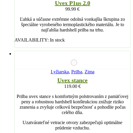
Uvex P1us 2.0
99.99
€
Ľahká a súčasne extrémne odolná vonkajšia škrupina zo
špeciálne vyrobeného termoplastického materiálu. Je to
najľahšia hardshell prilba na trhu.
AVAILABILITY:
In stock
Lyžiarska
,
Prilba
,
Zima
Uvex stance
119.00
€
Prilba uvex stance s komfortným polstrovaním z pamäťovej
peny a robustnou hardshell konštrukciou znižuje riziko
zranenia a zvyšuje celkovú bezpečnosť a pohodlie počas
celého dňa.
Uzatvárateľné vetracie otvory zabezpečujú optimálne
prúdenie vzduchu.