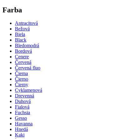
Farba
Antracitová
Bežová
Biela
Black
Bledomodrá
Bordová
Cenere
Červená
Červená fluo
Čierna
Čierno
Čierny
Cyklamenová
Drevenná
Duhová
Fialová
Fuchsia
Gesso
Havanna
Hnedá
Kaki