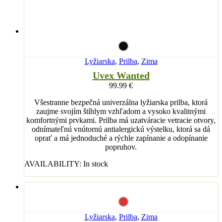
Lyžiarska
,
Prilba
,
Zima
Uvex Wanted
99.99
€
Všestranne bezpečná univerzálna lyžiarska prilba, ktorá
zaujme svojím štíhlym vzhľadom a vysoko kvalitnými
komfortnými prvkami. Prilba má uzatváracie vetracie otvory,
odnímateľnú vnútornú antialergickú výstelku, ktorá sa dá
oprať a má jednoduché a rýchle zapínanie a odopínanie
popruhov.
AVAILABILITY:
In stock
Lyžiarska
,
Prilba
,
Zima