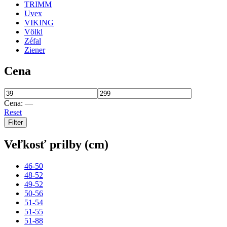
TRIMM
Uvex
VIKING
Völkl
Zéfal
Ziener
Cena
Cena:
—
Reset
Filter
Veľkosť prilby (cm)
46-50
48-52
49-52
50-56
51-54
51-55
51-88