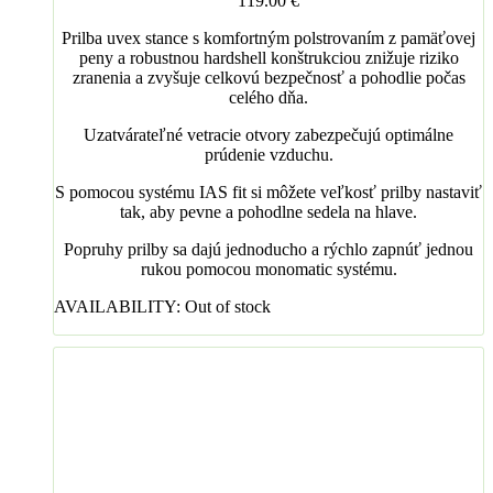
119.00
€
Prilba uvex stance s komfortným polstrovaním z pamäťovej
peny a robustnou hardshell konštrukciou znižuje riziko
zranenia a zvyšuje celkovú bezpečnosť a pohodlie počas
celého dňa.
Uzatvárateľné vetracie otvory zabezpečujú optimálne
prúdenie vzduchu.
S pomocou systému IAS fit si môžete veľkosť prilby nastaviť
tak, aby pevne a pohodlne sedela na hlave.
Popruhy prilby sa dajú jednoducho a rýchlo zapnúť jednou
rukou pomocou monomatic systému.
AVAILABILITY:
Out of stock