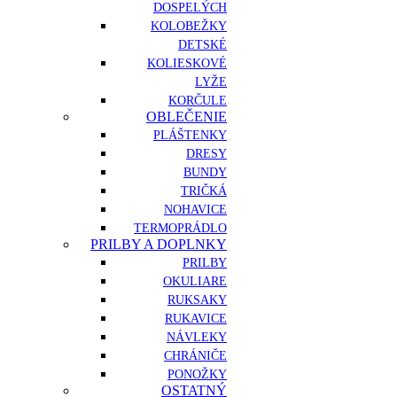
DOSPELÝCH
KOLOBEŽKY
DETSKÉ
KOLIESKOVÉ
LYŽE
KORČULE
OBLEČENIE
PLÁŠTENKY
DRESY
BUNDY
TRIČKÁ
NOHAVICE
TERMOPRÁDLO
PRILBY A DOPLNKY
PRILBY
OKULIARE
RUKSAKY
RUKAVICE
NÁVLEKY
CHRÁNIČE
PONOŽKY
OSTATNÝ