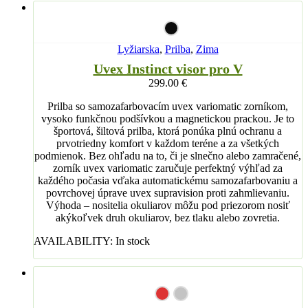
Lyžiarska
,
Prilba
,
Zima
Uvex Instinct visor pro V
299.00
€
Prilba so samozafarbovacím uvex variomatic zorníkom,
vysoko funkčnou podšívkou a magnetickou prackou. Je to
športová, šiltová prilba, ktorá ponúka plnú ochranu a
prvotriedny komfort v každom teréne a za všetkých
podmienok. Bez ohľadu na to, či je slnečno alebo zamračené,
zorník uvex variomatic zaručuje perfektný výhľad za
každého počasia vďaka automatickému samozafarbovaniu a
povrchovej úprave uvex supravision proti zahmlievaniu.
Výhoda – nositelia okuliarov môžu pod priezorom nosiť
akýkoľvek druh okuliarov, bez tlaku alebo zovretia.
AVAILABILITY:
In stock