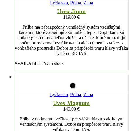
Lyžiarska
,
Prilba
,
Zima
Uvex Jimm
119.00
€
Prilba má zabezpečený ventilačný systém vzdušnými
kanálmi, ktoré zabraňujú akumulácii tepla. Doplnkami sú
antialergická umývateľná vložka a ušnice, ktoré umožňujú
počuť prirodzeme bez filtrovania alebo tlmenia zvukov z
vonkašieho prostredia.Dobre sa prispôsobí tvaru hlavy vďaka
systému 3D IAS.
AVAILABILITY:
In stock
Lyžiarska
,
Prilba
,
Zima
Uvex Magnum
149.00
€
Prilba v nadmernej veľkosti pre väčšiu hlavu s aktívnym
ventilačným systémom. Dobre sa prispôsobí tvaru hlavy
vďaka systému IAS.