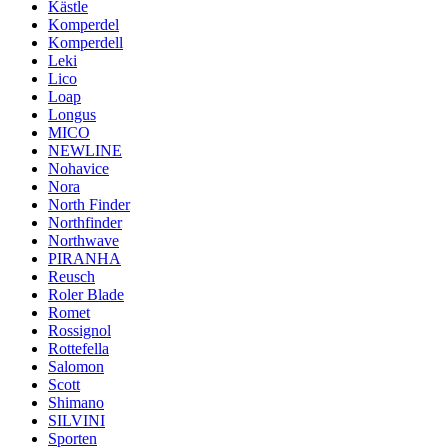
Kästle
Komperdel
Komperdell
Leki
Lico
Loap
Longus
MICO
NEWLINE
Nohavice
Nora
North Finder
Northfinder
Northwave
PIRANHA
Reusch
Roler Blade
Romet
Rossignol
Rottefella
Salomon
Scott
Shimano
SILVINI
Sporten