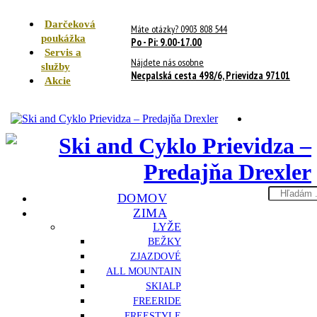
Darčeková
Máte otázky? 0903 808 544
poukážka
Po - Pi: 9.00-17.00
Servis a
Nájdete nás osobne
služby
Necpalská cesta 498/6, Prievidza 97101
Akcie
Search
DOMOV
here
ZIMA
LYŽE
BEŽKY
ZJAZDOVÉ
ALL MOUNTAIN
SKIALP
FREERIDE
FREESTYLE