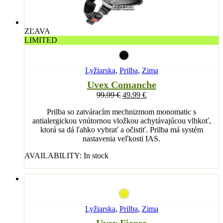
ZĽAVA
LIMITED
Lyžiarska
,
Prilba
,
Zima
Uvex Comanche
99.99
€
49.99
€
Prilba so zatváracím mechnizmom monomatic s
antialergickou vnútornou vložkou achytávajúcou vlhkoť,
ktorá sa dá ľahko vybrať a očistiť. Prilba má systém
nastavenia veľkosti IAS.
AVAILABILITY:
In stock
Lyžiarska
,
Prilba
,
Zima
Uvex Fierce