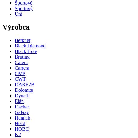
Športové
Športový
Uni
Výrobca
Berkner
Black Diamond
Black Hole
Bruting
Carera
Carrera
CMP
CWT
DARE2B
Dolomite
Dynafit
Elán
Fischer
Galaxy
Hannah
Head
HQBC
K2