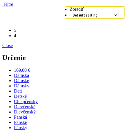
Filtre
Zoradiť
5
4
Close
Určenie
169,00 €
Damska
Dámske
Dámsky
Deti
Detské
Chlapčenský
Dievčenské
Dievčenský
Panská
Pánske
Pánsky