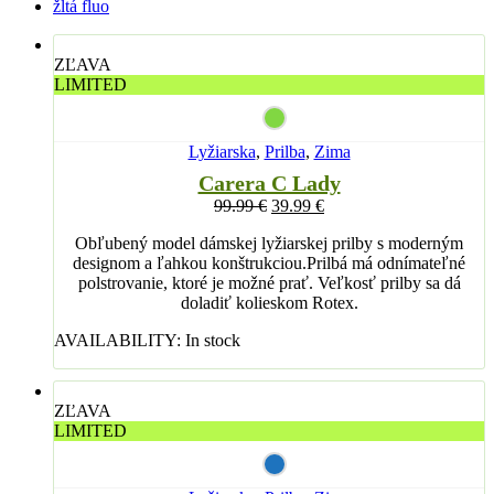
žltá fluo
ZĽAVA
LIMITED
Lyžiarska
,
Prilba
,
Zima
Carera C Lady
99.99
€
39.99
€
Obľubený model dámskej lyžiarskej prilby s moderným
designom a ľahkou konštrukciou.Prilbá má odnímateľné
polstrovanie, ktoré je možné prať. Veľkosť prilby sa dá
doladiť kolieskom Rotex.
AVAILABILITY:
In stock
ZĽAVA
LIMITED