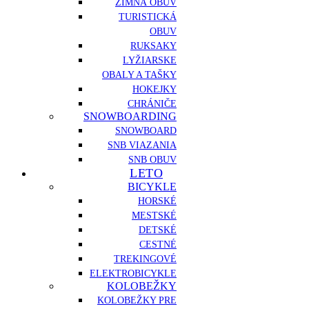
ZIMNÁ OBUV
TURISTICKÁ
OBUV
RUKSAKY
LYŽIARSKE
OBALY A TAŠKY
HOKEJKY
CHRÁNIČE
SNOWBOARDING
SNOWBOARD
SNB VIAZANIA
SNB OBUV
LETO
BICYKLE
HORSKÉ
MESTSKÉ
DETSKÉ
CESTNÉ
TREKINGOVÉ
ELEKTROBICYKLE
KOLOBEŽKY
KOLOBEŽKY PRE