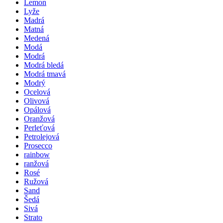
Lemon
Lyže
Madrá
Matná
Medená
Modá
Modrá
Modrá bledá
Modrá tmavá
Modrý
Ocelová
Olivová
Opálová
Oranžová
Perleťová
Petrolejová
Prosecco
rainbow
ranžová
Rosé
Ružová
Sand
Šedá
Sivá
Strato