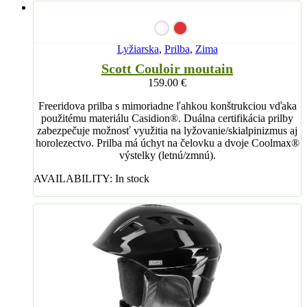
Lyžiarska
,
Prilba
,
Zima
Scott Couloir moutain
159.00
€
Freeridova prilba s mimoriadne ľahkou konštrukciou vďaka
použitému materiálu Casidion®. Duálna certifikácia prilby
zabezpečuje možnosť využitia na lyžovanie/skialpinizmus aj
horolezectvo. Prilba má úchyt na čelovku a dvoje Coolmax®
výstelky (letnú/zmnú).
AVAILABILITY:
In stock