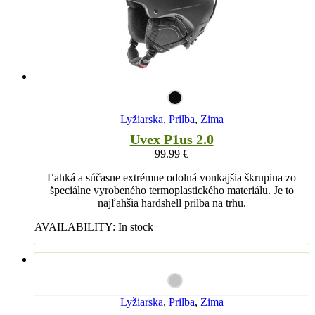
Lyžiarska
,
Prilba
,
Zima
Uvex P1us 2.0
99.99
€
Ľahká a súčasne extrémne odolná vonkajšia škrupina zo
špeciálne vyrobeného termoplastického materiálu. Je to
najľahšia hardshell prilba na trhu.
AVAILABILITY:
In stock
Lyžiarska
,
Prilba
,
Zima