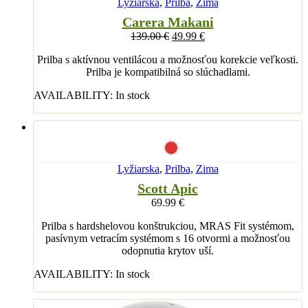
Lyžiarska
,
Prilba
,
Zima
Carera Makani
139.00
€
49.99
€
Prilba s aktívnou ventilácou a možnosťou korekcie veľkosti.
Prilba je kompatibilná so slúchadlami.
AVAILABILITY:
In stock
Lyžiarska
,
Prilba
,
Zima
Scott Apic
69.99
€
Prilba s hardshelovou konštrukciou, MRAS Fit systémom,
pasívnym vetracím systémom s 16 otvormi a možnosťou
odopnutia krytov uší.
AVAILABILITY:
In stock