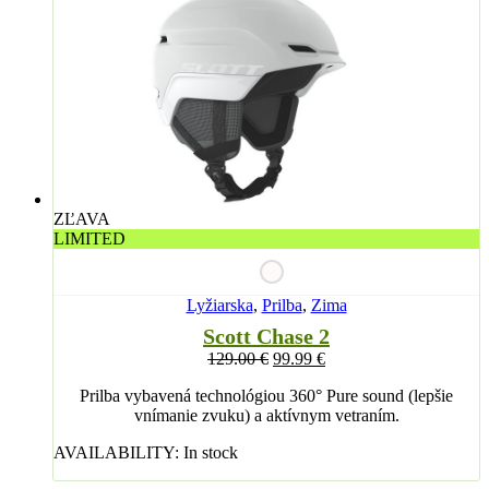
ZĽAVA
LIMITED
Lyžiarska
,
Prilba
,
Zima
Scott Chase 2
129.00
€
99.99
€
Prilba vybavená technológiou 360° Pure sound (lepšie
vnímanie zvuku) a aktívnym vetraním.
AVAILABILITY:
In stock