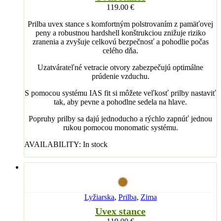
119.00
€
Prilba uvex stance s komfortným polstrovaním z pamäťovej
peny a robustnou hardshell konštrukciou znižuje riziko
zranenia a zvyšuje celkovú bezpečnosť a pohodlie počas
celého dňa.
Uzatvárateľné vetracie otvory zabezpečujú optimálne
prúdenie vzduchu.
S pomocou systému IAS fit si môžete veľkosť prilby nastaviť
tak, aby pevne a pohodlne sedela na hlave.
Popruhy prilby sa dajú jednoducho a rýchlo zapnúť jednou
rukou pomocou monomatic systému.
AVAILABILITY:
In stock
Lyžiarska
,
Prilba
,
Zima
Uvex stance