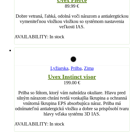
89.99
€
Dobre vetraná, ľahká, odolná voči nárazom a antialergtickou
vymeniteľnou vložkou vložkou so systémom nastavenia
veľkosti IAS.
AVAILABILITY:
In stock
Lyžiarska
,
Prilba
,
Zima
Uvex Instinct visor
199.00
€
Prilba so štítom, ktorý vám nahrádza okuliare. Hlavu pred
silným nárazom chráni tvrdá vonkajšia škrupina a ochranná
vnútorná škrupina EPS absorbujúca náraz. Prilba má
odnímateľnú antialergickú vložku a dobre sa prispôsobí tvaru
hlavy vďaka systému 3D IAS.
AVAILABILITY:
In stock