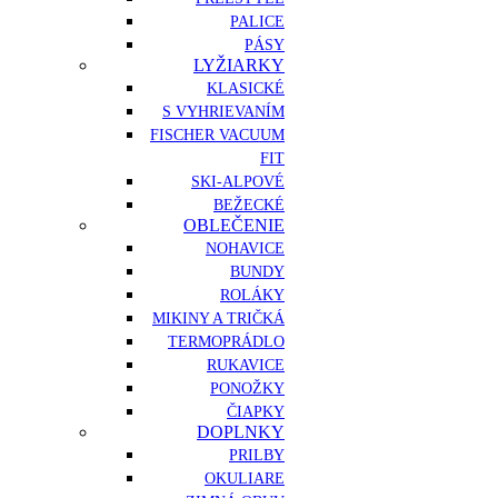
PALICE
PÁSY
LYŽIARKY
KLASICKÉ
S VYHRIEVANÍM
FISCHER VACUUM
FIT
SKI-ALPOVÉ
BEŽECKÉ
OBLEČENIE
NOHAVICE
BUNDY
ROLÁKY
MIKINY A TRIČKÁ
TERMOPRÁDLO
RUKAVICE
PONOŽKY
ČIAPKY
DOPLNKY
PRILBY
OKULIARE