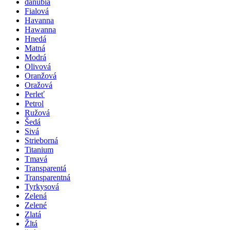
danubia
Fialová
Havanna
Hawanna
Hnedá
Matná
Modrá
Olivová
Oranžová
Oražová
Perleť
Petrol
Ružová
Šedá
Sivá
Strieborná
Titanium
Tmavá
Transparentá
Transparentná
Tyrkysová
Zelená
Zelené
Zlatá
Žltá