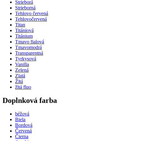
Strieborá
Strieborná
Tehlovo červená
Tehlovočervená
Titan
Titániová
Titánium
Tmavo fialová
Tmavomodrá
Transparentná
Tyrkysová
Vanilla
Zelená
Zlatá
Žltá
žltá fluo
Doplnková farba
béžová
Biela
Bordová
Červená
Čierna