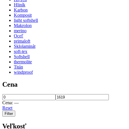
Hliník
Karbon
Komposit
light softshell
Makrolon
merino
Oceľ
primaloft
Sklolaminát
soft-tex
Softshell
thermolite
Titán
windproof
Cena
Cena:
—
Reset
Filter
Veľkosť