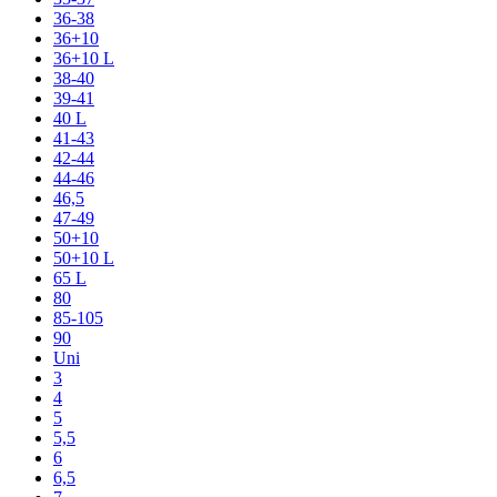
36-38
36+10
36+10 L
38-40
39-41
40 L
41-43
42-44
44-46
46,5
47-49
50+10
50+10 L
65 L
80
85-105
90
Uni
3
4
5
5,5
6
6,5