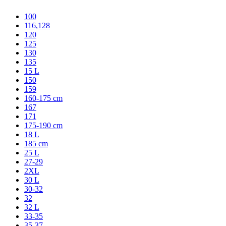
100
116,128
120
125
130
135
15 L
150
159
160-175 cm
167
171
175-190 cm
18 L
185 cm
25 L
27-29
2XL
30 L
30-32
32
32 L
33-35
35-37