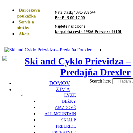
Darčeková
Máte otázky? 0903 808 544
poukážka
Po - Pi: 9.00-17.00
Servis a
Nájdete nás osobne
služby
Necpalská cesta 498/6, Prievidza 97101
Akcie
Search here
DOMOV
ZIMA
LYŽE
BEŽKY
ZJAZDOVÉ
ALL MOUNTAIN
SKIALP
FREERIDE
FREESTYLE