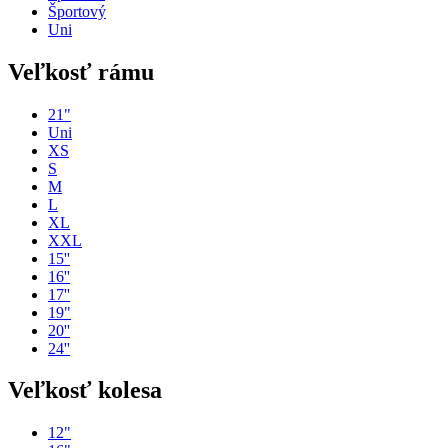
Športový
Uni
Veľkosť rámu
21"
Uni
XS
S
M
L
XL
XXL
15''
16''
17''
19"
20''
24''
Veľkosť kolesa
12"