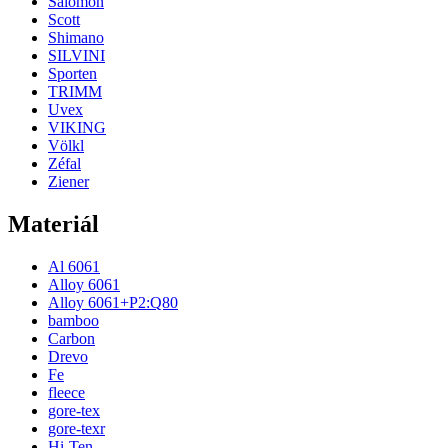
Salomon
Scott
Shimano
SILVINI
Sporten
TRIMM
Uvex
VIKING
Völkl
Zéfal
Ziener
Materiál
Al 6061
Alloy 6061
Alloy 6061+P2:Q80
bamboo
Carbon
Drevo
Fe
fleece
gore-tex
gore-texr
Hi-Ten