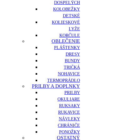
DOSPELÝCH
KOLOBEŽKY
DETSKÉ
KOLIESKOVÉ
LYŽE
KORČULE
OBLEČENIE
PLÁŠTENKY
DRESY
BUNDY
TRIČKÁ
NOHAVICE
TERMOPRÁDLO
PRILBY A DOPLNKY
PRILBY
OKULIARE
RUKSAKY
RUKAVICE
NÁVLEKY
CHRÁNIČE
PONOŽKY
OSTATNÝ