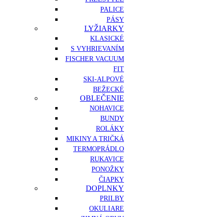
PALICE
PÁSY
LYŽIARKY
KLASICKÉ
S VYHRIEVANÍM
FISCHER VACUUM
FIT
SKI-ALPOVÉ
BEŽECKÉ
OBLEČENIE
NOHAVICE
BUNDY
ROLÁKY
MIKINY A TRIČKÁ
TERMOPRÁDLO
RUKAVICE
PONOŽKY
ČIAPKY
DOPLNKY
PRILBY
OKULIARE