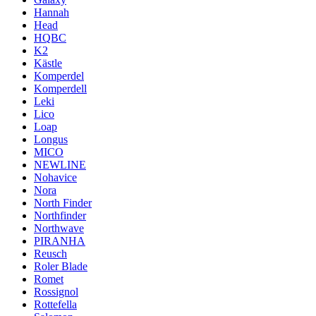
Hannah
Head
HQBC
K2
Kästle
Komperdel
Komperdell
Leki
Lico
Loap
Longus
MICO
NEWLINE
Nohavice
Nora
North Finder
Northfinder
Northwave
PIRANHA
Reusch
Roler Blade
Romet
Rossignol
Rottefella