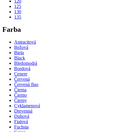
120
125
130
135
Farba
Antracitová
Bežová
Biela
Black
Bledomodrá
Bordová
Cenere
Červená
Červená fluo
Čierna
Čierno
Čierny
Cyklamenová
Drevenná
Duhová
Fialová
Fuchsia