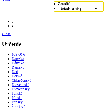
Zoradiť
5
4
Close
Určenie
169,00 €
Damska
Dámske
Dámsky
Deti
Detské
Chlapčenský
Dievčenské
Dievčenský
Panská
Pánske
Pánsky
Športové