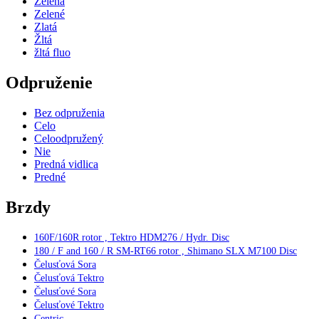
Zelená
Zelené
Zlatá
Žltá
žltá fluo
Odpruženie
Bez odpruženia
Celo
Celoodpružený
Nie
Predná vidlica
Predné
Brzdy
160F/160R rotor , Tektro HDM276 / Hydr. Disc
180 / F and 160 / R SM-RT66 rotor , Shimano SLX M7100 Disc
Čelusťová Sora
Čelusťová Tektro
Čelusťové Sora
Čelusťové Tektro
Centric