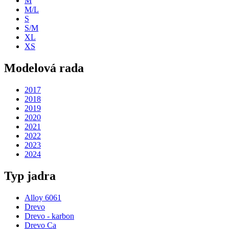
M
M/L
S
S/M
XL
XS
Modelová rada
2017
2018
2019
2020
2021
2022
2023
2024
Typ jadra
Alloy 6061
Drevo
Drevo - karbon
Drevo Ca