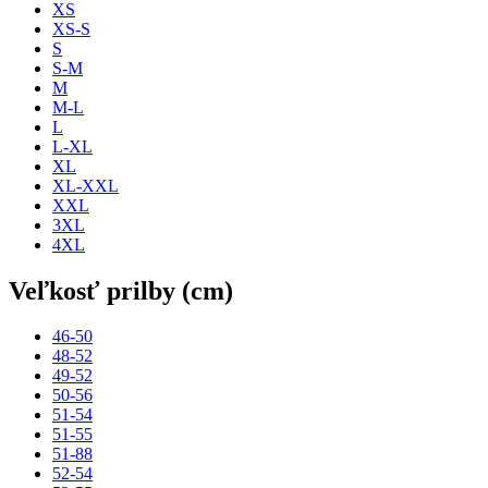
XS
XS-S
S
S-M
M
M-L
L
L-XL
XL
XL-XXL
XXL
3XL
4XL
Veľkosť prilby (cm)
46-50
48-52
49-52
50-56
51-54
51-55
51-88
52-54