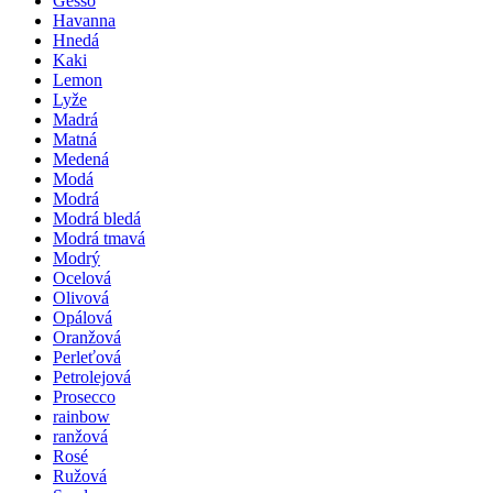
Gesso
Havanna
Hnedá
Kaki
Lemon
Lyže
Madrá
Matná
Medená
Modá
Modrá
Modrá bledá
Modrá tmavá
Modrý
Ocelová
Olivová
Opálová
Oranžová
Perleťová
Petrolejová
Prosecco
rainbow
ranžová
Rosé
Ružová