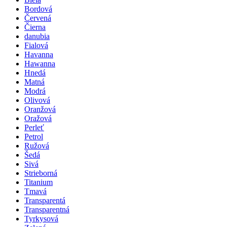
Bordová
Červená
Čierna
danubia
Fialová
Havanna
Hawanna
Hnedá
Matná
Modrá
Olivová
Oranžová
Oražová
Perleť
Petrol
Ružová
Šedá
Sivá
Strieborná
Titanium
Tmavá
Transparentá
Transparentná
Tyrkysová