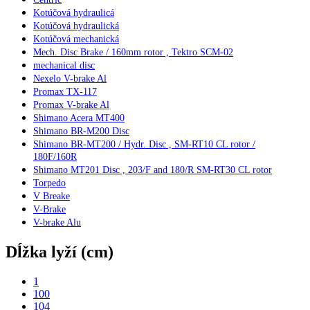
Kotúčová hydraulicá
Kotúčová hydraulická
Kotúčová mechanická
Mech. Disc Brake / 160mm rotor , Tektro SCM-02
mechanical disc
Nexelo V-brake Al
Promax TX-117
Promax V-brake Al
Shimano Acera MT400
Shimano BR-M200 Disc
Shimano BR-MT200 / Hydr. Disc , SM-RT10 CL rotor /
180F/160R
Shimano MT201 Disc , 203/F and 180/R SM-RT30 CL rotor
Torpedo
V Breake
V-Brake
V-brake Alu
Dĺžka lyží (cm)
1
100
104