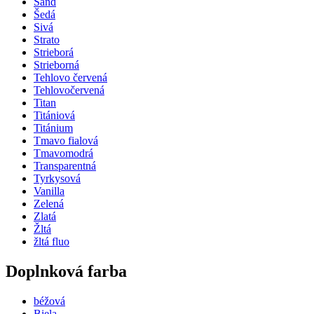
Sand
Šedá
Sivá
Strato
Strieborá
Strieborná
Tehlovo červená
Tehlovočervená
Titan
Titániová
Titánium
Tmavo fialová
Tmavomodrá
Transparentná
Tyrkysová
Vanilla
Zelená
Zlatá
Žltá
žltá fluo
Doplnková farba
béžová
Biela