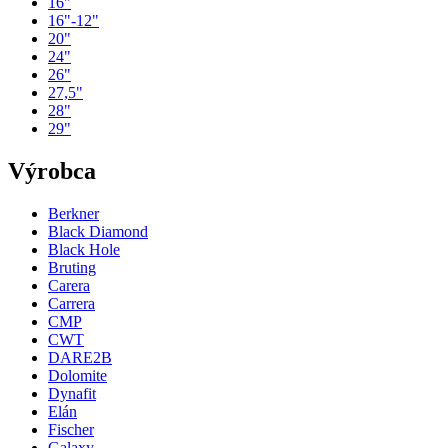
16"
16"-12"
20"
24"
26"
27,5"
28"
29"
Výrobca
Berkner
Black Diamond
Black Hole
Bruting
Carera
Carrera
CMP
CWT
DARE2B
Dolomite
Dynafit
Elán
Fischer
Galaxy