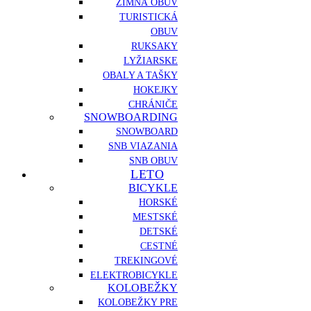
ZIMNÁ OBUV
TURISTICKÁ
OBUV
RUKSAKY
LYŽIARSKE
OBALY A TAŠKY
HOKEJKY
CHRÁNIČE
SNOWBOARDING
SNOWBOARD
SNB VIAZANIA
SNB OBUV
LETO
BICYKLE
HORSKÉ
MESTSKÉ
DETSKÉ
CESTNÉ
TREKINGOVÉ
ELEKTROBICYKLE
KOLOBEŽKY
KOLOBEŽKY PRE