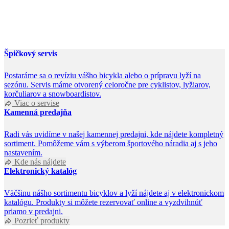
Špičkový servis
Postaráme sa o revíziu vášho bicykla alebo o prípravu lyží na
sezónu. Servis máme otvorený celoročne pre cyklistov, lyžiarov,
korčuliarov a snowboardistov.
Viac o servise
Kamenná predajňa
Radi vás uvidíme v našej kamennej predajni, kde nájdete kompletný
sortiment. Pomôžeme vám s výberom športového náradia aj s jeho
nastavením.
Kde nás nájdete
Elektronický katalóg
Väčšinu nášho sortimentu bicyklov a lyží nájdete aj v elektronickom
katalógu. Produkty si môžete rezervovať online a vyzdvihnúť
priamo v predajni.
Pozrieť produkty