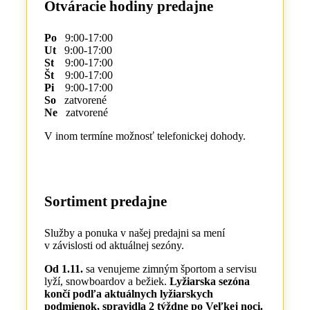
Otváracie hodiny predajne
Po
9:00-17:00
Ut
9:00-17:00
St
9:00-17:00
Št
9:00-17:00
Pi
9:00-17:00
So
zatvorené
Ne
zatvorené
V inom termíne možnosť telefonickej dohody.
Sortiment predajne
Služby a ponuka v našej predajni sa mení
v závislosti od aktuálnej sezóny.
Od 1.11.
sa venujeme zimným športom a servisu
lyží, snowboardov a bežiek.
Lyžiarska sezóna
končí podľa aktuálnych lyžiarskych
podmienok, spravidla 2 týždne po Veľkej noci.