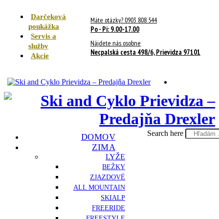
Darčeková
Máte otázky? 0903 808 544
poukážka
Po - Pi: 9.00-17.00
Servis a
Nájdete nás osobne
služby
Necpalská cesta 498/6, Prievidza 97101
Akcie
Search here
DOMOV
ZIMA
LYŽE
BEŽKY
ZJAZDOVÉ
ALL MOUNTAIN
SKIALP
FREERIDE
FREESTYLE