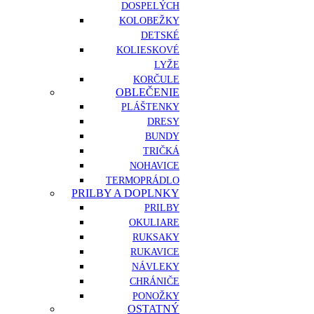
DOSPELÝCH
KOLOBEŽKY
DETSKÉ
KOLIESKOVÉ
LYŽE
KORČULE
OBLEČENIE
PLÁŠTENKY
DRESY
BUNDY
TRIČKÁ
NOHAVICE
TERMOPRÁDLO
PRILBY A DOPLNKY
PRILBY
OKULIARE
RUKSAKY
RUKAVICE
NÁVLEKY
CHRÁNIČE
PONOŽKY
OSTATNÝ