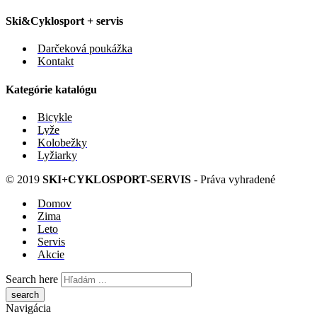
Ski&Cyklosport + servis
Darčeková poukážka
Kontakt
Kategórie katalógu
Bicykle
Lyže
Kolobežky
Lyžiarky
© 2019
SKI+CYKLOSPORT-SERVIS
- Práva vyhradené
Domov
Zima
Leto
Servis
Akcie
Search here
Navigácia