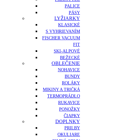
PALICE
PÁSY
LYŽIARKY
KLASICKÉ
S VYHRIEVANÍM
FISCHER VACUUM
FIT
SKI-ALPOVÉ
BEŽECKÉ
OBLEČENIE
NOHAVICE
BUNDY
ROLÁKY
MIKINY A TRIČKÁ
TERMOPRÁDLO
RUKAVICE
PONOŽKY
ČIAPKY
DOPLNKY
PRILBY
OKULIARE