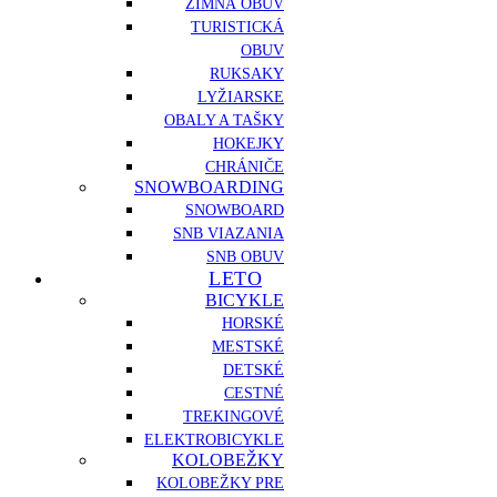
ZIMNÁ OBUV
TURISTICKÁ
OBUV
RUKSAKY
LYŽIARSKE
OBALY A TAŠKY
HOKEJKY
CHRÁNIČE
SNOWBOARDING
SNOWBOARD
SNB VIAZANIA
SNB OBUV
LETO
BICYKLE
HORSKÉ
MESTSKÉ
DETSKÉ
CESTNÉ
TREKINGOVÉ
ELEKTROBICYKLE
KOLOBEŽKY
KOLOBEŽKY PRE