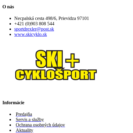
O nás
Necpalská cesta 498/6, Prievidza 97101
+421 (0)903 808 544
sportdrexler@post.sk
www.skicyklo.sk
Informácie
Predajňa
Servis a služby
Ochrana osobných údajov
Aktuality