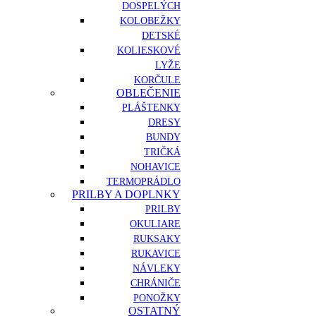
DOSPELÝCH
KOLOBEŽKY
DETSKÉ
KOLIESKOVÉ
LYŽE
KORČULE
OBLEČENIE
PLÁŠTENKY
DRESY
BUNDY
TRIČKÁ
NOHAVICE
TERMOPRÁDLO
PRILBY A DOPLNKY
PRILBY
OKULIARE
RUKSAKY
RUKAVICE
NÁVLEKY
CHRÁNIČE
PONOŽKY
OSTATNÝ