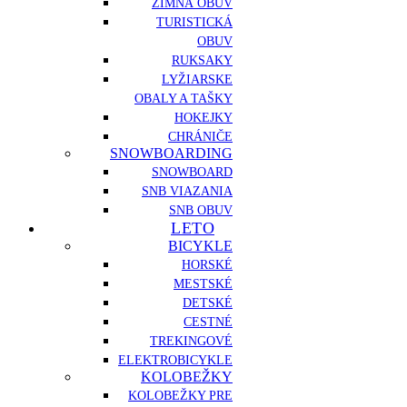
ZIMNÁ OBUV
TURISTICKÁ
OBUV
RUKSAKY
LYŽIARSKE
OBALY A TAŠKY
HOKEJKY
CHRÁNIČE
SNOWBOARDING
SNOWBOARD
SNB VIAZANIA
SNB OBUV
LETO
BICYKLE
HORSKÉ
MESTSKÉ
DETSKÉ
CESTNÉ
TREKINGOVÉ
ELEKTROBICYKLE
KOLOBEŽKY
KOLOBEŽKY PRE