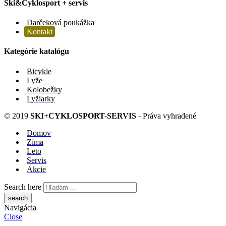
Ski&Cyklosport + servis
Darčeková poukážka
Kontakt
Kategórie katalógu
Bicykle
Lyže
Kolobežky
Lyžiarky
© 2019
SKI+CYKLOSPORT-SERVIS
- Práva vyhradené
Domov
Zima
Leto
Servis
Akcie
Search here
Navigácia
Close