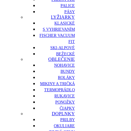
PALICE
PÁSY
LYŽIARKY
KLASICKÉ
S VYHRIEVANÍM
FISCHER VACUUM
FIT
SKI-ALPOVÉ
BEŽECKÉ
OBLEČENIE
NOHAVICE
BUNDY
ROLÁKY
MIKINY A TRIČKÁ
TERMOPRÁDLO
RUKAVICE
PONOŽKY
ČIAPKY
DOPLNKY
PRILBY
OKULIARE