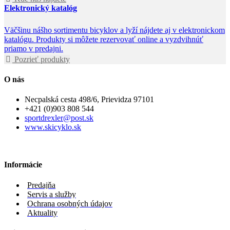
Elektronický katalóg
Väčšinu nášho sortimentu bicyklov a lyží nájdete aj v elektronickom
katalógu. Produkty si môžete rezervovať online a vyzdvihnúť
priamo v predajni.
Pozrieť produkty
O nás
Necpalská cesta 498/6, Prievidza 97101
+421 (0)903 808 544
sportdrexler@post.sk
www.skicyklo.sk
Informácie
Predajňa
Servis a služby
Ochrana osobných údajov
Aktuality