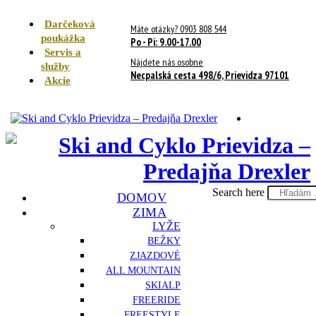
Darčeková
Máte otázky? 0903 808 544
poukážka
Po - Pi: 9.00-17.00
Servis a
Nájdete nás osobne
služby
Necpalská cesta 498/6, Prievidza 97101
Akcie
Search here
DOMOV
ZIMA
LYŽE
BEŽKY
ZJAZDOVÉ
ALL MOUNTAIN
SKIALP
FREERIDE
FREESTYLE