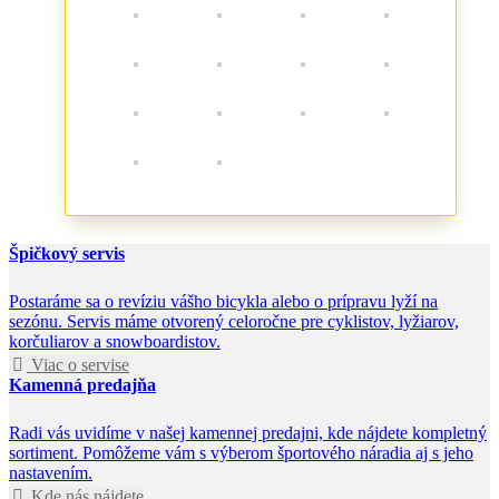
Špičkový servis
Postaráme sa o revíziu vášho bicykla alebo o prípravu lyží na
sezónu. Servis máme otvorený celoročne pre cyklistov, lyžiarov,
korčuliarov a snowboardistov.
Viac o servise
Kamenná predajňa
Radi vás uvidíme v našej kamennej predajni, kde nájdete kompletný
sortiment. Pomôžeme vám s výberom športového náradia aj s jeho
nastavením.
Kde nás nájdete