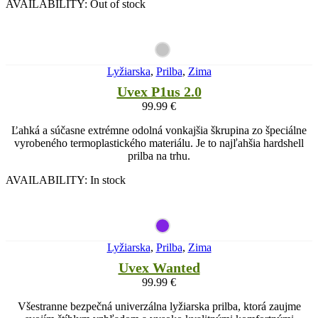
AVAILABILITY:
Out of stock
Lyžiarska
,
Prilba
,
Zima
Uvex P1us 2.0
99.99
€
Ľahká a súčasne extrémne odolná vonkajšia škrupina zo špeciálne
vyrobeného termoplastického materiálu. Je to najľahšia hardshell
prilba na trhu.
AVAILABILITY:
In stock
Lyžiarska
,
Prilba
,
Zima
Uvex Wanted
99.99
€
Všestranne bezpečná univerzálna lyžiarska prilba, ktorá zaujme