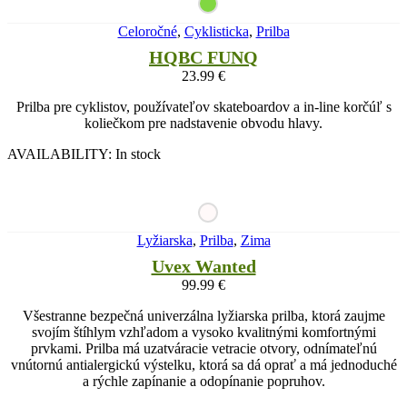
Celoročné
,
Cyklisticka
,
Prilba
HQBC FUNQ
23.99
€
Prilba pre cyklistov, používateľov skateboardov a in-line korčúľ s
koliečkom pre nadstavenie obvodu hlavy.
AVAILABILITY:
In stock
Lyžiarska
,
Prilba
,
Zima
Uvex Wanted
99.99
€
Všestranne bezpečná univerzálna lyžiarska prilba, ktorá zaujme
svojím štíhlym vzhľadom a vysoko kvalitnými komfortnými
prvkami. Prilba má uzatváracie vetracie otvory, odnímateľnú
vnútornú antialergickú výstelku, ktorá sa dá oprať a má jednoduché
a rýchle zapínanie a odopínanie popruhov.