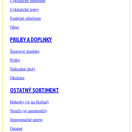
Cyklistické oblečenie
Cyklistické tretry
Funkčné oblečenie
Obuv
PRILBY A DOPLNKY
Športové doplnky
Prilby
Nahradné diely
Okuliare
OSTATNÝ SORTIMENT
Hokejky (aj na florbal)
Nosiče (aj autonosiče)
Impregnačné spreje
Ostatné