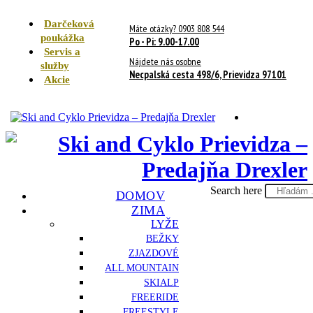
Darčeková
Máte otázky? 0903 808 544
poukážka
Po - Pi: 9.00-17.00
Servis a
Nájdete nás osobne
služby
Necpalská cesta 498/6, Prievidza 97101
Akcie
Search here
DOMOV
ZIMA
LYŽE
BEŽKY
ZJAZDOVÉ
ALL MOUNTAIN
SKIALP
FREERIDE
FREESTYLE