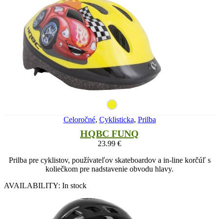
Celoročné
,
Cyklisticka
,
Prilba
HQBC FUNQ
23.99
€
Prilba pre cyklistov, používateľov skateboardov a in-line korčúľ s
koliečkom pre nadstavenie obvodu hlavy.
AVAILABILITY:
In stock