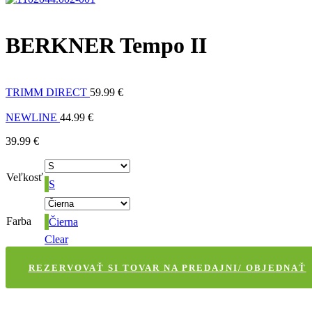
BERKNER Tempo II
TRIMM DIRECT
59.99
€
NEWLINE
44.99
€
39.99
€
Veľkosť
S
Farba
Čierna
Clear
REZERVOVAŤ SI TOVAR NA PREDAJNI/ OBJEDNAŤ