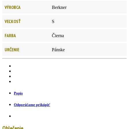
VÝROBCA
Berkner
VEĽKOSŤ
S
FARBA
Čierna
URČENIE
Pánske
Popis
Odporúčame prikúpiť
Oblečenie