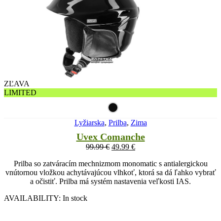
ZĽAVA
LIMITED
Lyžiarska
,
Prilba
,
Zima
Uvex Comanche
99.99
€
49.99
€
Prilba so zatváracím mechnizmom monomatic s antialergickou
vnútornou vložkou achytávajúcou vlhkoť, ktorá sa dá ľahko vybrať
a očistiť. Prilba má systém nastavenia veľkosti IAS.
AVAILABILITY:
In stock