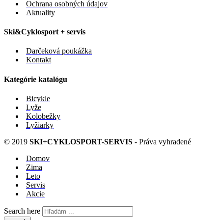
Ochrana osobných údajov
Aktuality
Ski&Cyklosport + servis
Darčeková poukážka
Kontakt
Kategórie katalógu
Bicykle
Lyže
Kolobežky
Lyžiarky
© 2019
SKI+CYKLOSPORT-SERVIS
- Práva vyhradené
Domov
Zima
Leto
Servis
Akcie
Search here