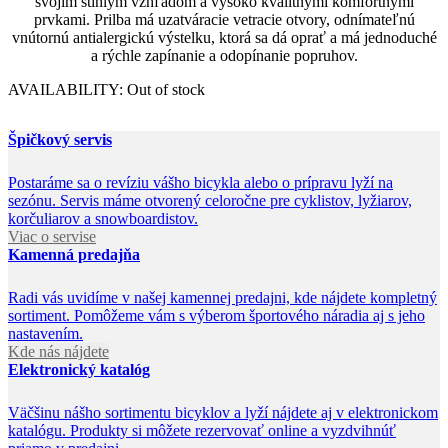
svojím štíhlym vzhľadom a vysoko kvalitnými komfortnými
prvkami. Prilba má uzatváracie vetracie otvory, odnímateľnú
vnútornú antialergickú výstelku, ktorá sa dá oprať a má jednoduché
a rýchle zapínanie a odopínanie popruhov.
AVAILABILITY:
Out of stock
Špičkový servis
Postaráme sa o revíziu vášho bicykla alebo o prípravu lyží na
sezónu. Servis máme otvorený celoročne pre cyklistov, lyžiarov,
korčuliarov a snowboardistov.
Viac o servise
Kamenná predajňa
Radi vás uvidíme v našej kamennej predajni, kde nájdete kompletný
sortiment. Pomôžeme vám s výberom športového náradia aj s jeho
nastavením.
Kde nás nájdete
Elektronický katalóg
Väčšinu nášho sortimentu bicyklov a lyží nájdete aj v elektronickom
katalógu. Produkty si môžete rezervovať online a vyzdvihnúť