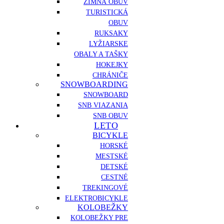
ZIMNÁ OBUV
TURISTICKÁ
OBUV
RUKSAKY
LYŽIARSKE
OBALY A TAŠKY
HOKEJKY
CHRÁNIČE
SNOWBOARDING
SNOWBOARD
SNB VIAZANIA
SNB OBUV
LETO
BICYKLE
HORSKÉ
MESTSKÉ
DETSKÉ
CESTNÉ
TREKINGOVÉ
ELEKTROBICYKLE
KOLOBEŽKY
KOLOBEŽKY PRE