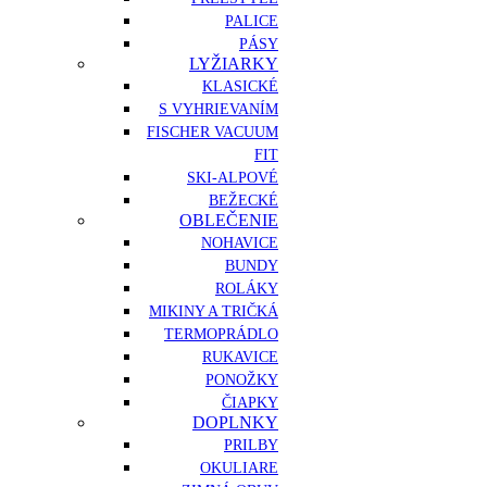
PALICE
PÁSY
LYŽIARKY
KLASICKÉ
S VYHRIEVANÍM
FISCHER VACUUM
FIT
SKI-ALPOVÉ
BEŽECKÉ
OBLEČENIE
NOHAVICE
BUNDY
ROLÁKY
MIKINY A TRIČKÁ
TERMOPRÁDLO
RUKAVICE
PONOŽKY
ČIAPKY
DOPLNKY
PRILBY
OKULIARE