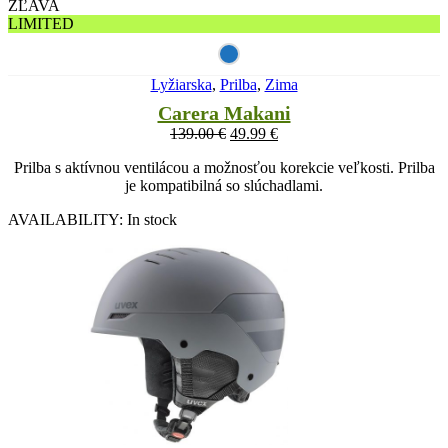
ZĽAVA
LIMITED
Lyžiarska
,
Prilba
,
Zima
Carera Makani
139.00
€
49.99
€
Prilba s aktívnou ventilácou a možnosťou korekcie veľkosti. Prilba
je kompatibilná so slúchadlami.
AVAILABILITY:
In stock