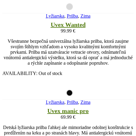
Lyžiarska
,
Prilba
,
Zima
Uvex Wanted
99.99
€
Všestranne bezpečná univerzálna lyžiarska prilba, ktorá zaujme
svojím štíhlym vzhľadom a vysoko kvalitnými komfortnými
prvkami. Prilba má uzatváracie vetracie otvory, odnímateľnú
vnútornú antialergickú výstelku, ktorá sa dá oprať a má jednoduché
a rýchle zapínanie a odopínanie popruhov.
AVAILABILITY:
Out of stock
Lyžiarska
,
Prilba
,
Zima
Uvex manic pro
69.99
€
Detská lyžiarska prilba ľahkej ale mimoriadne odolnej konštrukcie s
predĺžením na krku a po stranách hlavy. Má antialergickú vnútornú