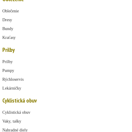
Oblečenie
Dresy
Bundy
Kraťasy
Prilby
Prilby
Pumpy
Rýchloservis
Lekárničky
Cyklistická obuv
Cyklistická obuv
Vaky, tašky
Nahradné diely