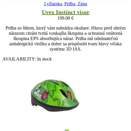
Lyžiarska
,
Prilba
,
Zima
Uvex Instinct visor
199.00
€
Prilba so štítom, ktorý vám nahrádza okuliare. Hlavu pred silným
nárazom chráni tvrdá vonkajšia škrupina a ochranná vnútorná
škrupina EPS absorbujúca náraz. Prilba má odnímateľnú
antialergickú vložku a dobre sa prispôsobí tvaru hlavy vďaka
systému 3D IAS.
AVAILABILITY:
In stock