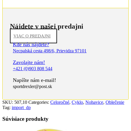
Nájdete v našej predajni
VIAC O PREDAJNI
Kde nás nájdete?
Necpalská cesta 498/6, Prievidza 97101
Zavolajte nám!
+421 (0)903 808 544
Napíšte nám e-mail!
sportdrexler@post.sk
SKU:
507,10
Categories:
Celoročné
,
Cyklo
,
Nohavice
,
Oblečenie
Tag:
import_dp
Súvisiace produkty