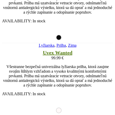
prvkami. Prilba má uzatváracie vetracie otvory, odnímateľnú
vnútornú antialergickú výstelku, ktorá sa dá oprať a má jednoduché
a rýchle zapínanie a odopínanie popruhov.
AVAILABILITY:
In stock
Lyžiarska
,
Prilba
,
Zima
Uvex Wanted
99.99
€
Všestranne bezpečná univerzálna lyžiarska prilba, ktorá zaujme
svojím štíhlym vzhľadom a vysoko kvalitnými komfortnými
prvkami. Prilba má uzatváracie vetracie otvory, odnímateľnú
vnútornú antialergickú výstelku, ktorá sa dá oprať a má jednoduché
a rýchle zapínanie a odopínanie popruhov.
AVAILABILITY:
In stock