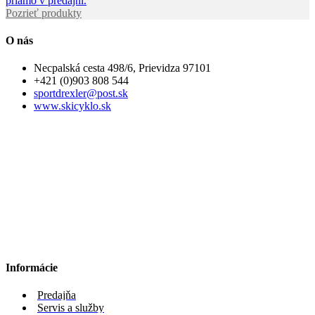
priamo v predajni.
Pozrieť produkty
O nás
Necpalská cesta 498/6, Prievidza 97101
+421 (0)903 808 544
sportdrexler@post.sk
www.skicyklo.sk
Informácie
Predajňa
Servis a služby