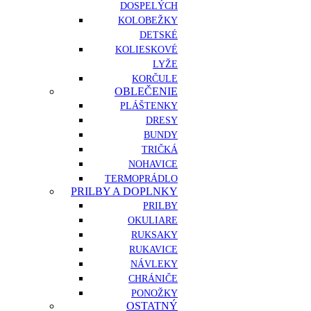
DOSPELÝCH
KOLOBEŽKY
DETSKÉ
KOLIESKOVÉ
LYŽE
KORČULE
OBLEČENIE
PLÁŠTENKY
DRESY
BUNDY
TRIČKÁ
NOHAVICE
TERMOPRÁDLO
PRILBY A DOPLNKY
PRILBY
OKULIARE
RUKSAKY
RUKAVICE
NÁVLEKY
CHRÁNIČE
PONOŽKY
OSTATNÝ