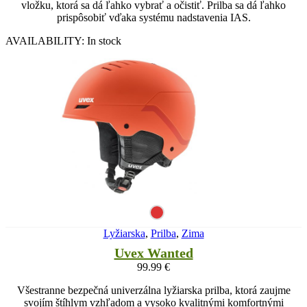
vložku, ktorá sa dá ľahko vybrať a očistiť. Prilba sa dá ľahko
prispôsobiť vďaka systému nadstavenia IAS.
AVAILABILITY:
In stock
Lyžiarska
,
Prilba
,
Zima
Uvex Wanted
99.99
€
Všestranne bezpečná univerzálna lyžiarska prilba, ktorá zaujme
svojím štíhlym vzhľadom a vysoko kvalitnými komfortnými