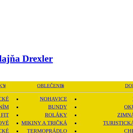
KY
OBLEČENIE
DO
CKÉ
NOHAVICE
NÍM
BUNDY
OK
FIT
ROLÁKY
ZIMN
OVÉ
MIKINY A TRIČKÁ
TURISTICK
CKÉ
TERMOPRÁDLO
CH