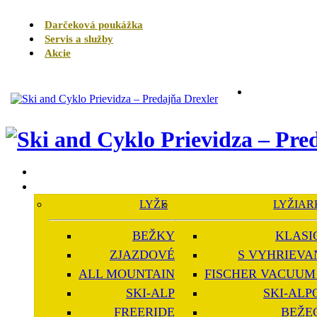
Darčeková poukážka
Servis a služby
Akcie
LYŽE
LYŽIAR
BEŽKY
KLASI
ZJAZDOVÉ
S VYHRIEVA
ALL MOUNTAIN
FISCHER VACUUM 
SKI-ALP
SKI-ALP
FREERIDE
BEŽE