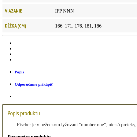
VIAZANIE
IFP NNN
DĹŽKA (CM)
166, 171, 176, 181, 186
Popis
Odporúčame prikúpiť
Popis produktu
Fischer je v bežeckom lyžovani "number one", nie sú prete
Parametre produktu