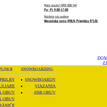
Máte otázky? 0903 808 544
Po - Pi: 9.00-17.00
Nájdete nás osobne
Necpalská cesta 498/6, Prievidza 97101
DO
Z
PLNKY
SNOWBOARDING
PRILBY
SNOWBOARDY
ULIARE
VIAZANIA
Á OBUV
SNB OBUV
Á OBUV
RÁNIČE