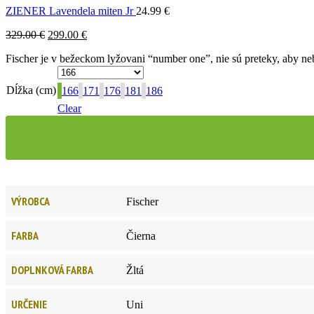
ZIENER Lavendela miten Jr
24.99
€
329.00
€
299.00
€
Fischer je v bežeckom lyžovani “number one”, nie sú preteky, aby
Dĺžka (cm)
166
171
176
181
186
Clear
VÝROBCA
Fischer
FARBA
Čierna
DOPLNKOVÁ FARBA
Žltá
URČENIE
Uni