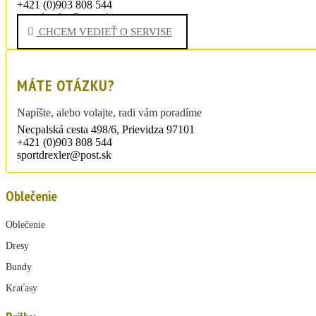
+421 (0)903 808 544
sportdrexler@post.sk
CHCEM VEDIEŤ O SERVISE
MÁTE OTÁZKU?
Napíšte, alebo volajte, radi vám poradíme
Necpalská cesta 498/6, Prievidza 97101
+421 (0)903 808 544
sportdrexler@post.sk
Oblečenie
Oblečenie
Dresy
Bundy
Kraťasy