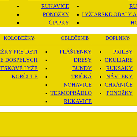
RUKAVICE
RU
PONOŽKY
LYŽIARSKE OBALY A
ČIAPKY
H
KOLOBEŽKY
OBLEČENIE
DOPLNKY
ŽKY PRE DETI
PLÁŠTENKY
PRILBY
E DOSPELÝCH
DRESY
OKULIARE
IESKOVÉ LYŽE
BUNDY
RUKSAKY
KORČULE
TRIČKÁ
NÁVLEKY
NOHAVICE
CHRÁNIČE
TERMOPRÁDLO
PONOŽKY
RUKAVICE