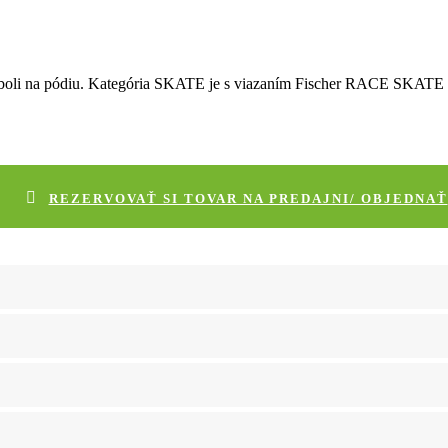
 neboli na pódiu. Kategória SKATE je s viazaním Fischer RACE SKATE
REZERVOVAŤ SI TOVAR NA PREDAJNI/ OBJEDNAŤ