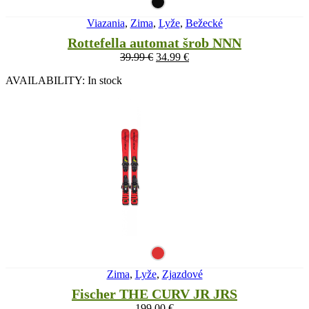
Viazania
,
Zima
,
Lyže
,
Bežecké
Rottefella automat šrob NNN
39.99
€
34.99
€
AVAILABILITY:
In stock
Zima
,
Lyže
,
Zjazdové
Fischer THE CURV JR JRS
199.00
€