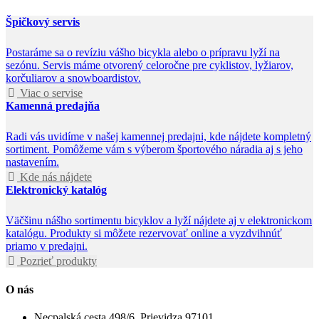
Špičkový servis
Postaráme sa o revíziu vášho bicykla alebo o prípravu lyží na
sezónu. Servis máme otvorený celoročne pre cyklistov, lyžiarov,
korčuliarov a snowboardistov.
Viac o servise
Kamenná predajňa
Radi vás uvidíme v našej kamennej predajni, kde nájdete kompletný
sortiment. Pomôžeme vám s výberom športového náradia aj s jeho
nastavením.
Kde nás nájdete
Elektronický katalóg
Väčšinu nášho sortimentu bicyklov a lyží nájdete aj v elektronickom
katalógu. Produkty si môžete rezervovať online a vyzdvihnúť
priamo v predajni.
Pozrieť produkty
O nás
Necpalská cesta 498/6, Prievidza 97101