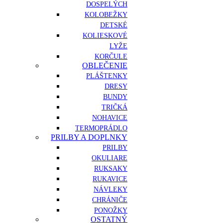
DOSPELÝCH
KOLOBEŽKY
DETSKÉ
KOLIESKOVÉ
LYŽE
KORČULE
OBLEČENIE
PLÁŠTENKY
DRESY
BUNDY
TRIČKÁ
NOHAVICE
TERMOPRÁDLO
PRILBY A DOPLNKY
PRILBY
OKULIARE
RUKSAKY
RUKAVICE
NÁVLEKY
CHRÁNIČE
PONOŽKY
OSTATNÝ