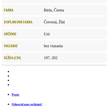
FARBA
Biela, Čierna
DOPLNKOVÁ FARBA
Červená, Žltá
URČENIE
Uni
VIAZANIE
bez viazania
DĹŽKA (CM)
197, 202
Popis
Odporúčame prikúpiť