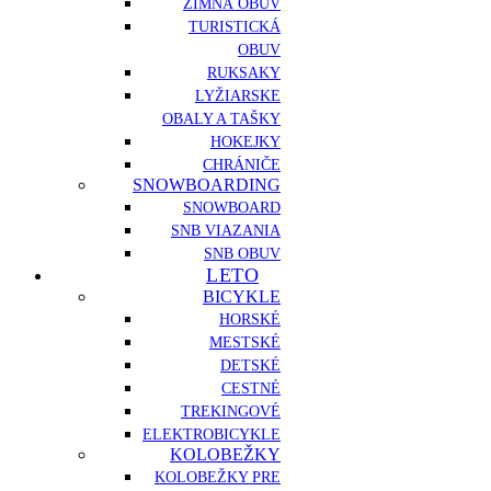
ZIMNÁ OBUV
TURISTICKÁ
OBUV
RUKSAKY
LYŽIARSKE
OBALY A TAŠKY
HOKEJKY
CHRÁNIČE
SNOWBOARDING
SNOWBOARD
SNB VIAZANIA
SNB OBUV
LETO
BICYKLE
HORSKÉ
MESTSKÉ
DETSKÉ
CESTNÉ
TREKINGOVÉ
ELEKTROBICYKLE
KOLOBEŽKY
KOLOBEŽKY PRE