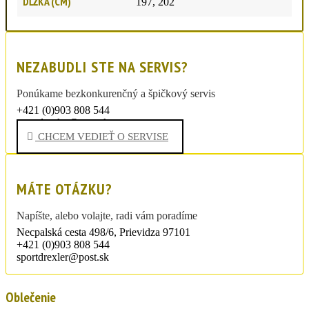
DĹŽKA (CM)
197, 202
NEZABUDLI STE NA SERVIS?
Ponúkame bezkonkurenčný a špičkový servis
+421 (0)903 808 544
sportdrexler@post.sk
CHCEM VEDIEŤ O SERVISE
MÁTE OTÁZKU?
Napíšte, alebo volajte, radi vám poradíme
Necpalská cesta 498/6, Prievidza 97101
+421 (0)903 808 544
sportdrexler@post.sk
Oblečenie