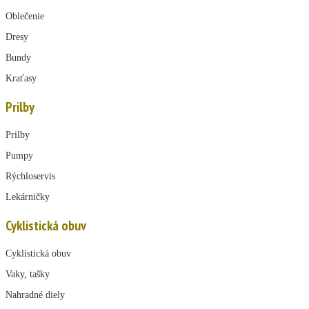
Oblečenie
Dresy
Bundy
Kraťasy
Prilby
Prilby
Pumpy
Rýchloservis
Lekárničky
Cyklistická obuv
Cyklistická obuv
Vaky, tašky
Nahradné diely