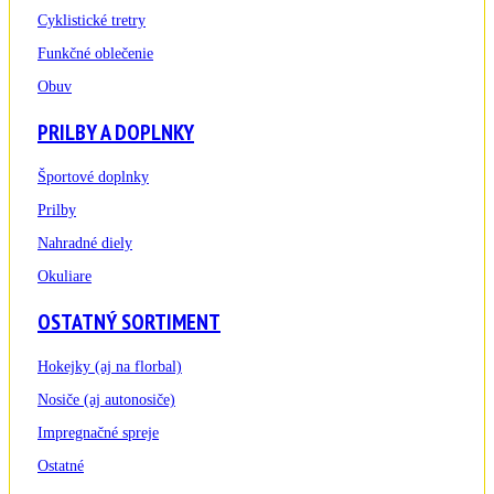
Cyklistické tretry
Funkčné oblečenie
Obuv
PRILBY A DOPLNKY
Športové doplnky
Prilby
Nahradné diely
Okuliare
OSTATNÝ SORTIMENT
Hokejky (aj na florbal)
Nosiče (aj autonosiče)
Impregnačné spreje
Ostatné