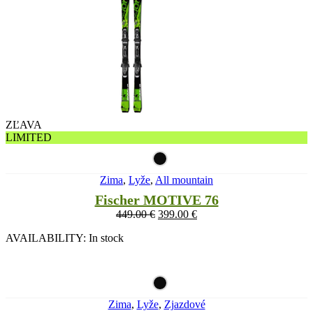
ZĽAVA
LIMITED
Zima
,
Lyže
,
All mountain
Fischer MOTIVE 76
449.00
€
399.00
€
AVAILABILITY:
In stock
Zima
,
Lyže
,
Zjazdové