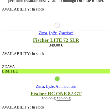
perfektnú ovládateľnosť vďaka technológii On-Piste Rocker.
AVAILABILITY:
In stock
Zima
,
Lyže
,
Zjazdové
Fischer LITE 72 SLR
349.00
€
AVAILABILITY:
In stock
ZĽAVA
LIMITED
Zima
,
Lyže
,
All mountain
Fischer RC ONE 82 GT
599.00
€
529.00
€
AVAILABILITY:
In stock