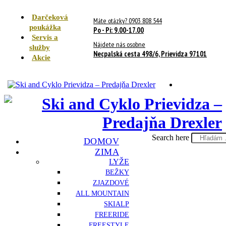
Darčeková
Máte otázky? 0903 808 544
poukážka
Po - Pi: 9.00-17.00
Servis a
Nájdete nás osobne
služby
Necpalská cesta 498/6, Prievidza 97101
Akcie
Search here
DOMOV
ZIMA
LYŽE
BEŽKY
ZJAZDOVÉ
ALL MOUNTAIN
SKIALP
FREERIDE
FREESTYLE