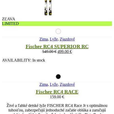
ZĽAVA
LIMITED
Zima
,
Lyže
,
Zjazdové
Fischer RC4 SUPERIOR RC
549.00
€
499.00
€
AVAILABILITY:
In stock
Zima
,
Lyže
,
Zjazdové
Fischer RC4 RACE
159.00
€
Živé a ľahké detské lyže FISCHER RC4 Race Jr s optimálnou
tuhosťou, zabezpečujú jednoduché začatie oblúka a zaručujú