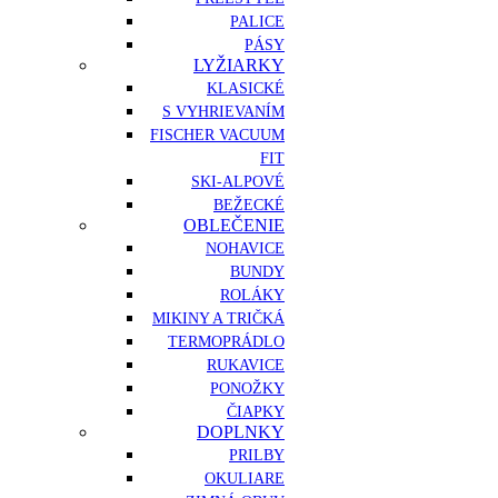
PALICE
PÁSY
LYŽIARKY
KLASICKÉ
S VYHRIEVANÍM
FISCHER VACUUM
FIT
SKI-ALPOVÉ
BEŽECKÉ
OBLEČENIE
NOHAVICE
BUNDY
ROLÁKY
MIKINY A TRIČKÁ
TERMOPRÁDLO
RUKAVICE
PONOŽKY
ČIAPKY
DOPLNKY
PRILBY
OKULIARE