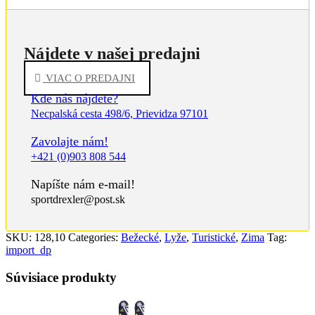
Nájdete v našej predajni
VIAC O PREDAJNI
Kde nás nájdete?
Necpalská cesta 498/6, Prievidza 97101
Zavolajte nám!
+421 (0)903 808 544
Napíšte nám e-mail!
sportdrexler@post.sk
SKU:
128,10
Categories:
Bežecké
,
Lyže
,
Turistické
,
Zima
Tag:
import_dp
Súvisiace produkty