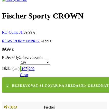
Fischer Sporty CROWN
RO-Comp J1
89.99
€
RO-W ROMY IMPR G
74.99
€
89.99
€
Bežecké lyže bez viazania.
Dĺžka (cm)
197
202
Clear
REZERVOVAŤ SI TOVAR NA PREDAJNI/ OBJEDNAŤ
VÝROBCA
Fischer