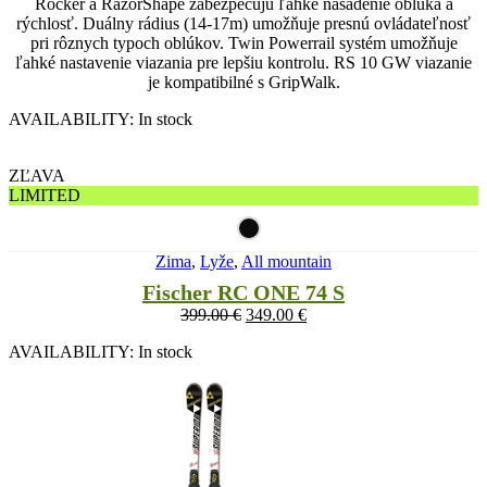
Rocker a RazorShape zabezpečujú ľahké nasadenie oblúka a
rýchlosť. Duálny rádius (14-17m) umožňuje presnú ovládateľnosť
pri rôznych typoch oblúkov. Twin Powerrail systém umožňuje
ľahké nastavenie viazania pre lepšiu kontrolu. RS 10 GW viazanie
je kompatibilné s GripWalk.
AVAILABILITY:
In stock
ZĽAVA
LIMITED
Zima
,
Lyže
,
All mountain
Fischer RC ONE 74 S
399.00
€
349.00
€
AVAILABILITY:
In stock