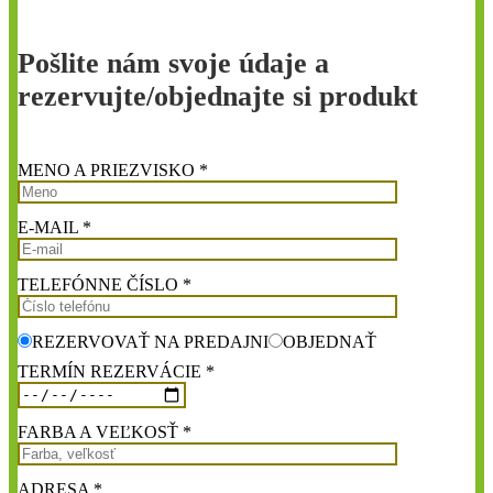
Pošlite nám svoje údaje a
rezervujte/objednajte si produkt
MENO A PRIEZVISKO *
E-MAIL *
TELEFÓNNE ČÍSLO *
REZERVOVAŤ NA PREDAJNI
OBJEDNAŤ
TERMÍN REZERVÁCIE *
FARBA A VEĽKOSŤ *
ADRESA *