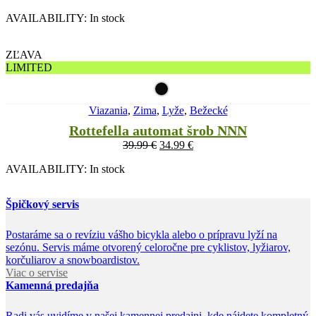
AVAILABILITY:
In stock
ZĽAVA
LIMITED
Viazania
,
Zima
,
Lyže
,
Bežecké
Rottefella automat šrob NNN
39.99
€
34.99
€
AVAILABILITY:
In stock
Špičkový servis
Postaráme sa o revíziu vášho bicykla alebo o prípravu lyží na
sezónu. Servis máme otvorený celoročne pre cyklistov, lyžiarov,
korčuliarov a snowboardistov.
Viac o servise
Kamenná predajňa
Radi vás uvidíme v našej kamennej predajni, kde nájdete kompletný