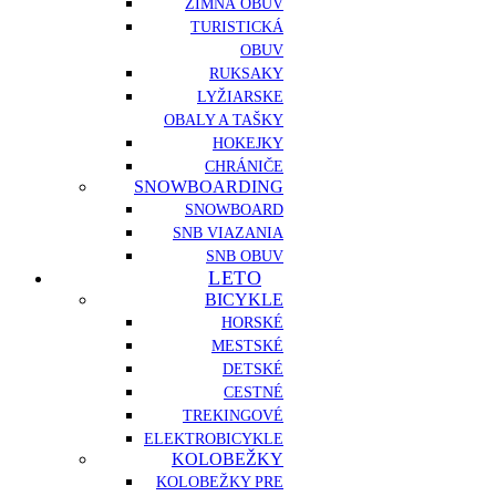
ZIMNÁ OBUV
TURISTICKÁ
OBUV
RUKSAKY
LYŽIARSKE
OBALY A TAŠKY
HOKEJKY
CHRÁNIČE
SNOWBOARDING
SNOWBOARD
SNB VIAZANIA
SNB OBUV
LETO
BICYKLE
HORSKÉ
MESTSKÉ
DETSKÉ
CESTNÉ
TREKINGOVÉ
ELEKTROBICYKLE
KOLOBEŽKY
KOLOBEŽKY PRE