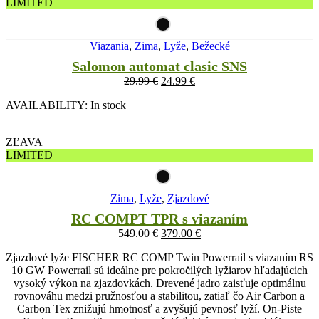
LIMITED
Viazania
,
Zima
,
Lyže
,
Bežecké
Salomon automat clasic SNS
29.99
€
24.99
€
AVAILABILITY:
In stock
ZĽAVA
LIMITED
Zima
,
Lyže
,
Zjazdové
RC COMPT TPR s viazaním
549.00
€
379.00
€
Zjazdové lyže FISCHER RC COMP Twin Powerrail s viazaním RS
10 GW Powerrail sú ideálne pre pokročilých lyžiarov hľadajúcich
vysoký výkon na zjazdovkách. Drevené jadro zaisťuje optimálnu
rovnováhu medzi pružnosťou a stabilitou, zatiaľ čo Air Carbon a
Carbon Tex znižujú hmotnosť a zvyšujú pevnosť lyží. On-Piste