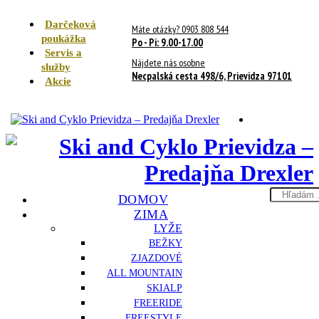
Darčeková
Máte otázky? 0903 808 544
poukážka
Po - Pi: 9.00-17.00
Servis a
Nájdete nás osobne
služby
Necpalská cesta 498/6, Prievidza 97101
Akcie
Search
DOMOV
here
ZIMA
LYŽE
BEŽKY
ZJAZDOVÉ
ALL MOUNTAIN
SKIALP
FREERIDE
FREESTYLE