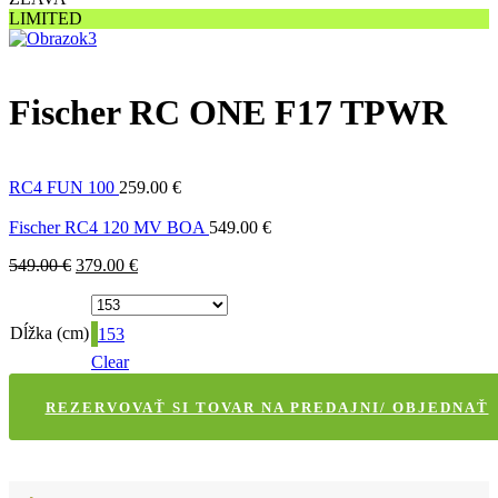
LIMITED
Fischer RC ONE F17 TPWR
RC4 FUN 100
259.00
€
Fischer RC4 120 MV BOA
549.00
€
549.00
€
379.00
€
Dĺžka (cm)
153
Clear
REZERVOVAŤ SI TOVAR NA PREDAJNI/ OBJEDNAŤ