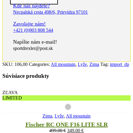
Kde nás nájdete?
Necpalská cesta 498/6, Prievidza 97101
Zavolajte nám!
+421 (0)903 808 544
Napíšte nám e-mail!
sportdrexler@post.sk
SKU:
106,00
Categories:
All mountain
,
Lyže
,
Zima
Tag:
import_dp
Súvisiace produkty
ZĽAVA
LIMITED
Zima
,
Lyže
,
All mountain
Fischer RC ONE F16 LITE SLR
499.00
€
349.00
€