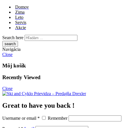
Domov
Zima
Leto
Servis
Akcie
Search here
Navigácia
Close
Môj košík
Recently Viewed
Close
Great to have you back !
Username or email
*
Remember