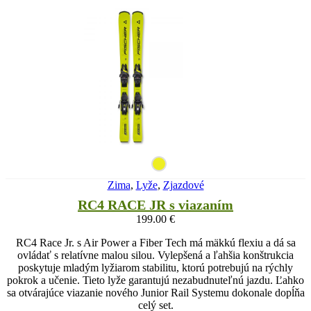
Zima
,
Lyže
,
Zjazdové
RC4 RACE JR s viazaním
199.00
€
RC4 Race Jr. s Air Power a Fiber Tech má mäkkú flexiu a dá sa
ovládať s relatívne malou silou. Vylepšená a ľahšia konštrukcia
poskytuje mladým lyžiarom stabilitu, ktorú potrebujú na rýchly
pokrok a učenie. Tieto lyže garantujú nezabudnuteľnú jazdu. Ľahko
sa otvárajúce viazanie nového Junior Rail Systemu dokonale dopĺňa
celý set.