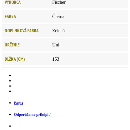
VÝROBCA
Fischer
FARBA
Čierna
DOPLNKOVÁ FARBA
Zelená
URČENIE
Uni
DĹŽKA (CM)
153
Popis
Odporúčame prikúpiť