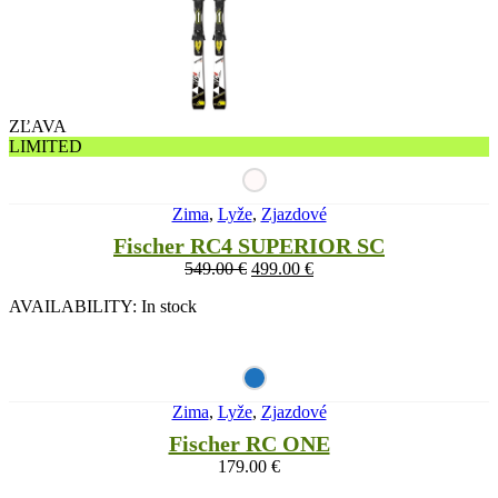
ZĽAVA
LIMITED
Zima
,
Lyže
,
Zjazdové
Fischer RC4 SUPERIOR SC
549.00
€
499.00
€
AVAILABILITY:
In stock
Zima
,
Lyže
,
Zjazdové
Fischer RC ONE
179.00
€