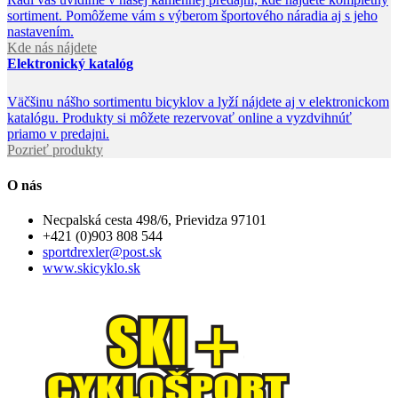
sortiment. Pomôžeme vám s výberom športového náradia aj s jeho
nastavením.
Kde nás nájdete
Elektronický katalóg
Väčšinu nášho sortimentu bicyklov a lyží nájdete aj v elektronickom
katalógu. Produkty si môžete rezervovať online a vyzdvihnúť
priamo v predajni.
Pozrieť produkty
O nás
Necpalská cesta 498/6, Prievidza 97101
+421 (0)903 808 544
sportdrexler@post.sk
www.skicyklo.sk