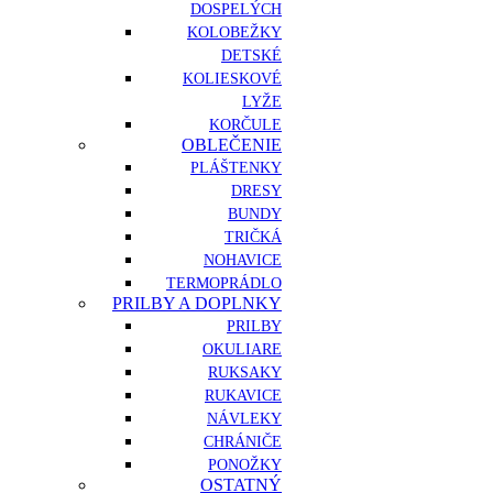
DOSPELÝCH
KOLOBEŽKY
DETSKÉ
KOLIESKOVÉ
LYŽE
KORČULE
OBLEČENIE
PLÁŠTENKY
DRESY
BUNDY
TRIČKÁ
NOHAVICE
TERMOPRÁDLO
PRILBY A DOPLNKY
PRILBY
OKULIARE
RUKSAKY
RUKAVICE
NÁVLEKY
CHRÁNIČE
PONOŽKY
OSTATNÝ