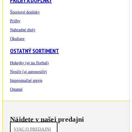
PRILBY A DOPLNKY
Športové doplnky
Prilby
Nahradné diely
Okuliare
OSTATNÝ SORTIMENT
Hokejky (aj na florbal)
Nosiče (aj autonosiče)
Impregnačné spreje
Ostatné
Nájdete v našej predajni
VIAC O PREDAJNI