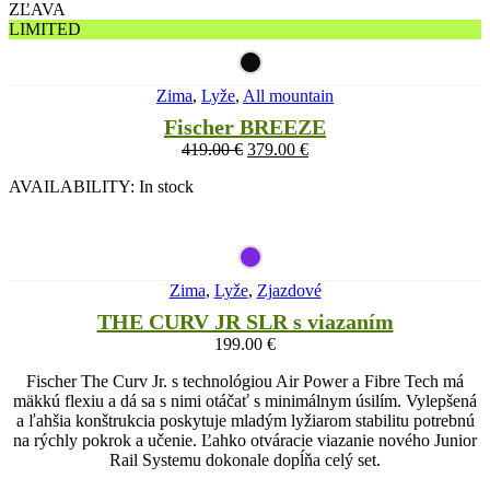
ZĽAVA
LIMITED
Zima
,
Lyže
,
All mountain
Fischer BREEZE
419.00
€
379.00
€
AVAILABILITY:
In stock
Zima
,
Lyže
,
Zjazdové
THE CURV JR SLR s viazaním
199.00
€
Fischer The Curv Jr. s technológiou Air Power a Fibre Tech má
mäkkú flexiu a dá sa s nimi otáčať s minimálnym úsilím. Vylepšená
a ľahšia konštrukcia poskytuje mladým lyžiarom stabilitu potrebnú
na rýchly pokrok a učenie. Ľahko otváracie viazanie nového Junior
Rail Systemu dokonale dopĺňa celý set.