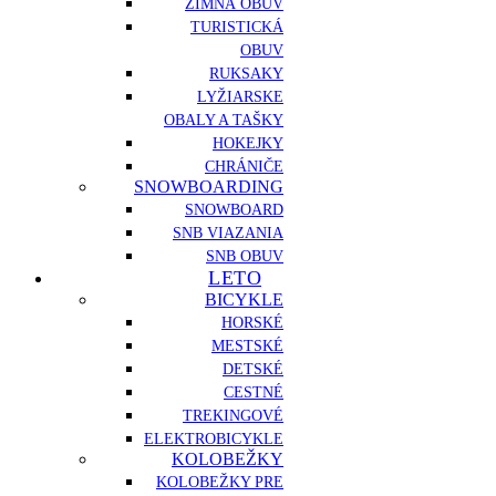
ZIMNÁ OBUV
TURISTICKÁ
OBUV
RUKSAKY
LYŽIARSKE
OBALY A TAŠKY
HOKEJKY
CHRÁNIČE
SNOWBOARDING
SNOWBOARD
SNB VIAZANIA
SNB OBUV
LETO
BICYKLE
HORSKÉ
MESTSKÉ
DETSKÉ
CESTNÉ
TREKINGOVÉ
ELEKTROBICYKLE
KOLOBEŽKY
KOLOBEŽKY PRE