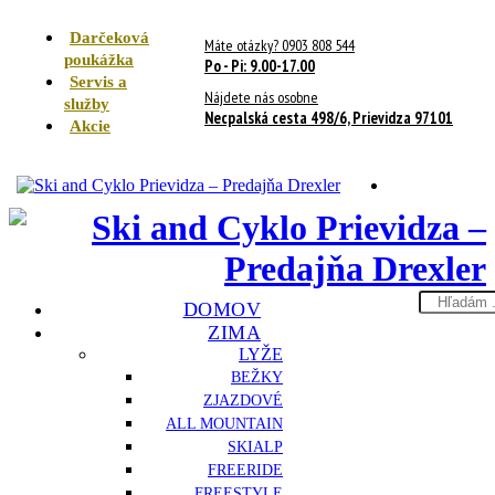
Darčeková
Máte otázky? 0903 808 544
poukážka
Po - Pi: 9.00-17.00
Servis a
Nájdete nás osobne
služby
Necpalská cesta 498/6, Prievidza 97101
Akcie
Search
DOMOV
here
ZIMA
LYŽE
BEŽKY
ZJAZDOVÉ
ALL MOUNTAIN
SKIALP
FREERIDE
FREESTYLE