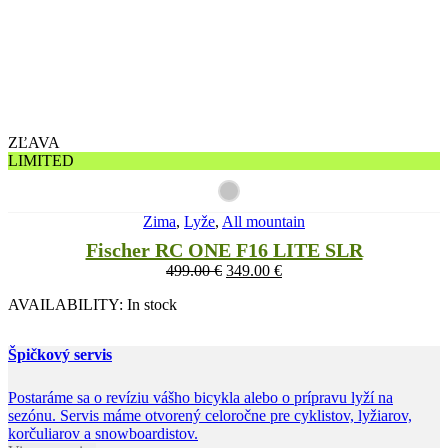
ZĽAVA
LIMITED
Zima
,
Lyže
,
All mountain
Fischer RC ONE F16 LITE SLR
499.00
€
349.00
€
AVAILABILITY:
In stock
Špičkový servis
Postaráme sa o revíziu vášho bicykla alebo o prípravu lyží na
sezónu. Servis máme otvorený celoročne pre cyklistov, lyžiarov,
korčuliarov a snowboardistov.