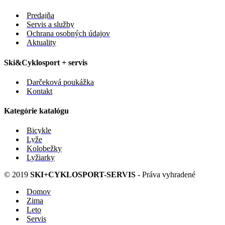
Predajňa
Servis a služby
Ochrana osobných údajov
Aktuality
Ski&Cyklosport + servis
Darčeková poukážka
Kontakt
Kategórie katalógu
Bicykle
Lyže
Kolobežky
Lyžiarky
© 2019
SKI+CYKLOSPORT-SERVIS
- Práva vyhradené
Domov
Zima
Leto
Servis