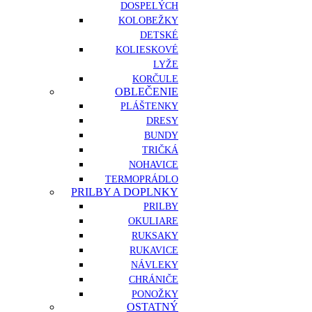
DOSPELÝCH
KOLOBEŽKY
DETSKÉ
KOLIESKOVÉ
LYŽE
KORČULE
OBLEČENIE
PLÁŠTENKY
DRESY
BUNDY
TRIČKÁ
NOHAVICE
TERMOPRÁDLO
PRILBY A DOPLNKY
PRILBY
OKULIARE
RUKSAKY
RUKAVICE
NÁVLEKY
CHRÁNIČE
PONOŽKY
OSTATNÝ