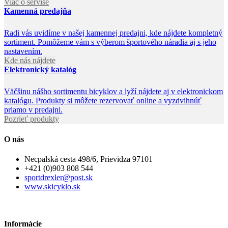
Viac o servise
Kamenná predajňa
Radi vás uvidíme v našej kamennej predajni, kde nájdete kompletný
sortiment. Pomôžeme vám s výberom športového náradia aj s jeho
nastavením.
Kde nás nájdete
Elektronický katalóg
Väčšinu nášho sortimentu bicyklov a lyží nájdete aj v elektronickom
katalógu. Produkty si môžete rezervovať online a vyzdvihnúť
priamo v predajni.
Pozrieť produkty
O nás
Necpalská cesta 498/6, Prievidza 97101
+421 (0)903 808 544
sportdrexler@post.sk
www.skicyklo.sk
Informácie