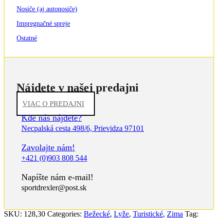
Nosiče (aj autonosiče)
Impregnačné spreje
Ostatné
Nájdete v našej predajni
VIAC O PREDAJNI
Kde nás nájdete?
Necpalská cesta 498/6, Prievidza 97101
Zavolajte nám!
+421 (0)903 808 544
Napíšte nám e-mail!
sportdrexler@post.sk
SKU:
128,30
Categories:
Bežecké
,
Lyže
,
Turistické
,
Zima
Tag: