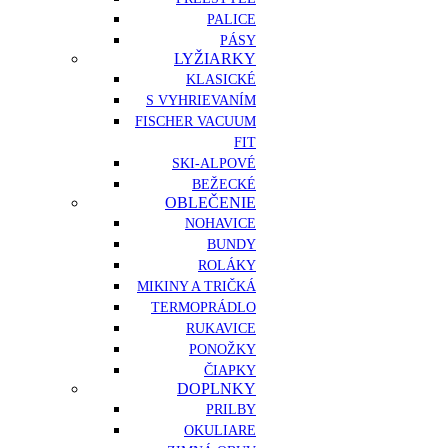
PALICE
PÁSY
LYŽIARKY
KLASICKÉ
S VYHRIEVANÍM
FISCHER VACUUM
FIT
SKI-ALPOVÉ
BEŽECKÉ
OBLEČENIE
NOHAVICE
BUNDY
ROLÁKY
MIKINY A TRIČKÁ
TERMOPRÁDLO
RUKAVICE
PONOŽKY
ČIAPKY
DOPLNKY
PRILBY
OKULIARE