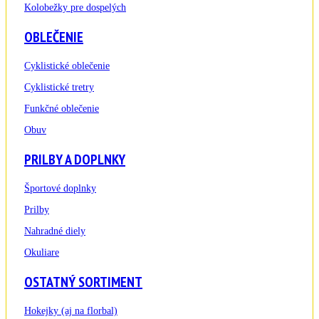
Kolobežky pre dospelých
OBLEČENIE
Cyklistické oblečenie
Cyklistické tretry
Funkčné oblečenie
Obuv
PRILBY A DOPLNKY
Športové doplnky
Prilby
Nahradné diely
Okuliare
OSTATNÝ SORTIMENT
Hokejky (aj na florbal)