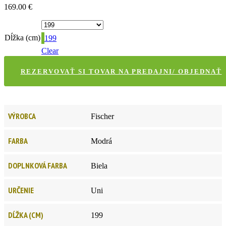
169.00
€
Dĺžka (cm)
199
Clear
REZERVOVAŤ SI TOVAR NA PREDAJNI/ OBJEDNAŤ
VÝROBCA
Fischer
FARBA
Modrá
DOPLNKOVÁ FARBA
Biela
URČENIE
Uni
DĹŽKA (CM)
199