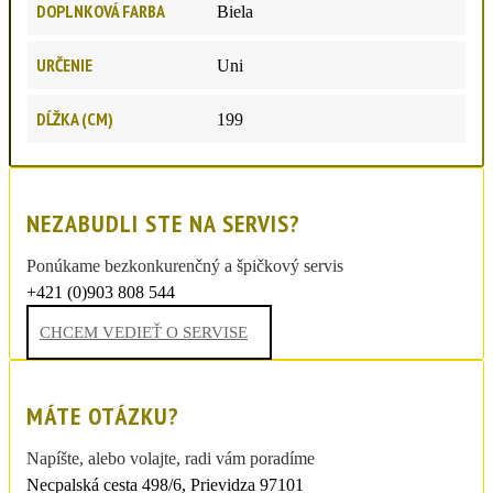
DOPLNKOVÁ FARBA
Biela
URČENIE
Uni
DĹŽKA (CM)
199
NEZABUDLI STE NA SERVIS?
Ponúkame bezkonkurenčný a špičkový servis
+421 (0)903 808 544
sportdrexler@post.sk
CHCEM VEDIEŤ O SERVISE
MÁTE OTÁZKU?
Napíšte, alebo volajte, radi vám poradíme
Necpalská cesta 498/6, Prievidza 97101