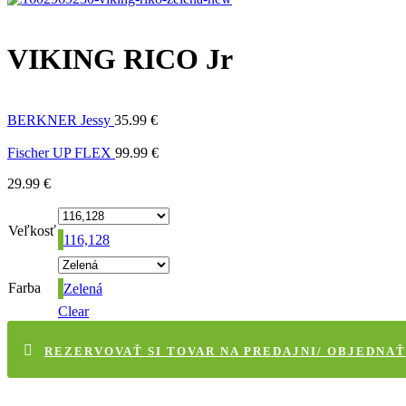
VIKING RICO Jr
BERKNER Jessy
35.99
€
Fischer UP FLEX
99.99
€
29.99
€
Veľkosť
116,128
Farba
Zelená
Clear
REZERVOVAŤ SI TOVAR NA PREDAJNI/ OBJEDNAŤ