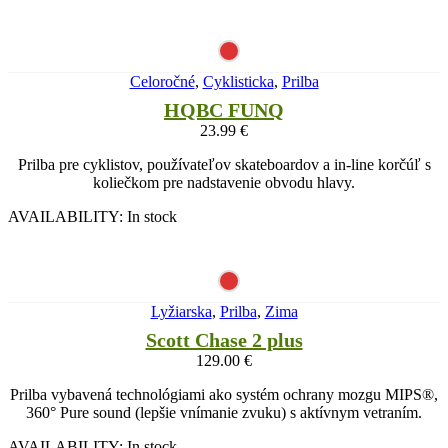
Celoročné
,
Cyklisticka
,
Prilba
HQBC FUNQ
23.99
€
Prilba pre cyklistov, používateľov skateboardov a in-line korčúľ s
koliečkom pre nadstavenie obvodu hlavy.
AVAILABILITY:
In stock
Lyžiarska
,
Prilba
,
Zima
Scott Chase 2 plus
129.00
€
Prilba vybavená technológiami ako systém ochrany mozgu MIPS®,
360° Pure sound (lepšie vnímanie zvuku) s aktívnym vetraním.
AVAILABILITY:
In stock