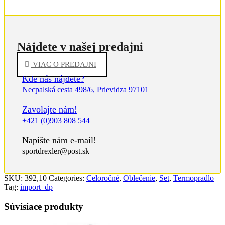
Nájdete v našej predajni
VIAC O PREDAJNI
Kde nás nájdete?
Necpalská cesta 498/6, Prievidza 97101
Zavolajte nám!
+421 (0)903 808 544
Napíšte nám e-mail!
sportdrexler@post.sk
SKU:
392,10
Categories:
Celoročné
,
Oblečenie
,
Set
,
Termopradlo
Tag:
import_dp
Súvisiace produkty