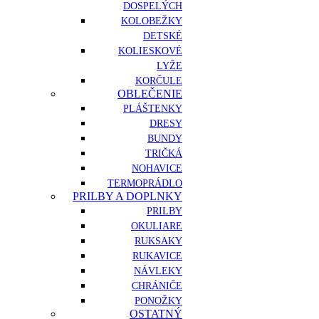
DOSPELÝCH
KOLOBEŽKY
DETSKÉ
KOLIESKOVÉ
LYŽE
KORČULE
OBLEČENIE
PLÁŠTENKY
DRESY
BUNDY
TRIČKÁ
NOHAVICE
TERMOPRÁDLO
PRILBY A DOPLNKY
PRILBY
OKULIARE
RUKSAKY
RUKAVICE
NÁVLEKY
CHRÁNIČE
PONOŽKY
OSTATNÝ