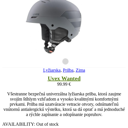
Lyžiarska
,
Prilba
,
Zima
Uvex Wanted
99.99
€
Všestranne bezpečná univerzálna lyžiarska prilba, ktorá zaujme
svojím štíhlym vzhľadom a vysoko kvalitnými komfortnými
prvkami. Prilba má uzatváracie vetracie otvory, odnímateľnú
vnútornú antialergickú výstelku, ktorá sa dá oprať a má jednoduché
a rýchle zapínanie a odopínanie popruhov.
AVAILABILITY:
Out of stock