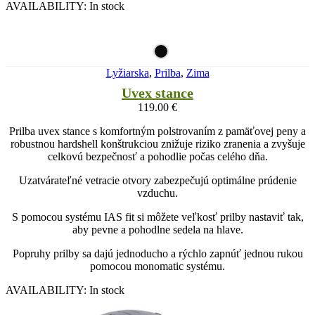
AVAILABILITY:
In stock
Lyžiarska
,
Prilba
,
Zima
Uvex stance
119.00
€
Prilba uvex stance s komfortným polstrovaním z pamäťovej peny a
robustnou hardshell konštrukciou znižuje riziko zranenia a zvyšuje
celkovú bezpečnosť a pohodlie počas celého dňa.
Uzatvárateľné vetracie otvory zabezpečujú optimálne prúdenie
vzduchu.
S pomocou systému IAS fit si môžete veľkosť prilby nastaviť tak,
aby pevne a pohodlne sedela na hlave.
Popruhy prilby sa dajú jednoducho a rýchlo zapnúť jednou rukou
pomocou monomatic systému.
AVAILABILITY:
In stock