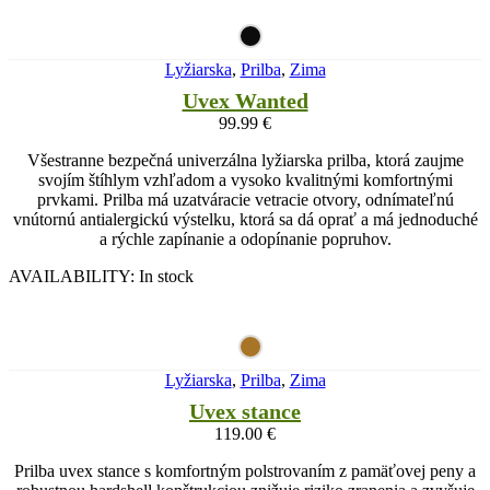
Lyžiarska
,
Prilba
,
Zima
Uvex Wanted
99.99
€
Všestranne bezpečná univerzálna lyžiarska prilba, ktorá zaujme
svojím štíhlym vzhľadom a vysoko kvalitnými komfortnými
prvkami. Prilba má uzatváracie vetracie otvory, odnímateľnú
vnútornú antialergickú výstelku, ktorá sa dá oprať a má jednoduché
a rýchle zapínanie a odopínanie popruhov.
AVAILABILITY:
In stock
Lyžiarska
,
Prilba
,
Zima
Uvex stance
119.00
€
Prilba uvex stance s komfortným polstrovaním z pamäťovej peny a