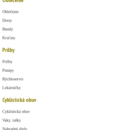
Oblečenie
Oblečenie
Dresy
Bundy
Kraťasy
Prilby
Prilby
Pumpy
Rýchloservis
Lekárničky
Cyklistická obuv
Cyklistická obuv
Vaky, tašky
Nahradné diely