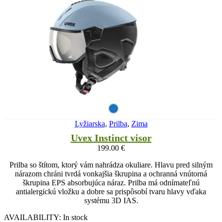
Lyžiarska
,
Prilba
,
Zima
Uvex Instinct visor
199.00
€
Prilba so štítom, ktorý vám nahrádza okuliare. Hlavu pred silným
nárazom chráni tvrdá vonkajšia škrupina a ochranná vnútorná
škrupina EPS absorbujúca náraz. Prilba má odnímateľnú
antialergickú vložku a dobre sa prispôsobí tvaru hlavy vďaka
systému 3D IAS.
AVAILABILITY:
In stock