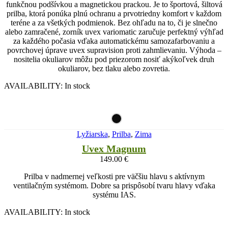
funkčnou podšívkou a magnetickou prackou. Je to športová, šiltová
prilba, ktorá ponúka plnú ochranu a prvotriedny komfort v každom
teréne a za všetkých podmienok. Bez ohľadu na to, či je slnečno
alebo zamračené, zorník uvex variomatic zaručuje perfektný výhľad
za každého počasia vďaka automatickému samozafarbovaniu a
povrchovej úprave uvex supravision proti zahmlievaniu. Výhoda –
nositelia okuliarov môžu pod priezorom nosiť akýkoľvek druh
okuliarov, bez tlaku alebo zovretia.
AVAILABILITY:
In stock
Lyžiarska
,
Prilba
,
Zima
Uvex Magnum
149.00
€
Prilba v nadmernej veľkosti pre väčšiu hlavu s aktívnym
ventilačným systémom. Dobre sa prispôsobí tvaru hlavy vďaka
systému IAS.
AVAILABILITY:
In stock