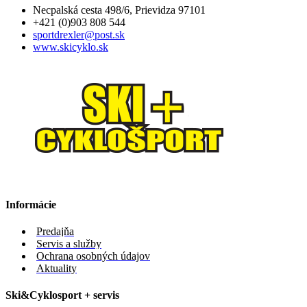
Necpalská cesta 498/6, Prievidza 97101
+421 (0)903 808 544
sportdrexler@post.sk
www.skicyklo.sk
Informácie
Predajňa
Servis a služby
Ochrana osobných údajov
Aktuality
Ski&Cyklosport + servis