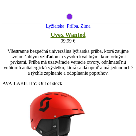
Lyžiarska
,
Prilba
,
Zima
Uvex Wanted
99.99
€
Všestranne bezpečná univerzálna lyžiarska prilba, ktorá zaujme
svojím štíhlym vzhľadom a vysoko kvalitnými komfortnými
prvkami. Prilba má uzatváracie vetracie otvory, odnímateľnú
vnútornú antialergickú výstelku, ktorá sa dá oprať a má jednoduché
a rýchle zapínanie a odopínanie popruhov.
AVAILABILITY:
Out of stock