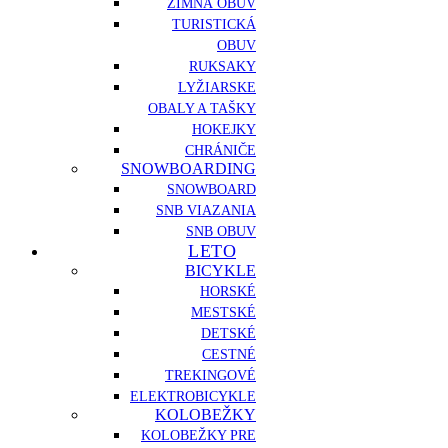
ZIMNÁ OBUV
TURISTICKÁ
OBUV
RUKSAKY
LYŽIARSKE
OBALY A TAŠKY
HOKEJKY
CHRÁNIČE
SNOWBOARDING
SNOWBOARD
SNB VIAZANIA
SNB OBUV
LETO
BICYKLE
HORSKÉ
MESTSKÉ
DETSKÉ
CESTNÉ
TREKINGOVÉ
ELEKTROBICYKLE
KOLOBEŽKY
KOLOBEŽKY PRE