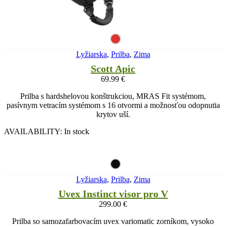
Lyžiarska
,
Prilba
,
Zima
Scott Apic
69.99
€
Prilba s hardshelovou konštrukciou, MRAS Fit systémom,
pasívnym vetracím systémom s 16 otvormi a možnosťou odopnutia
krytov uší.
AVAILABILITY:
In stock
Lyžiarska
,
Prilba
,
Zima
Uvex Instinct visor pro V
299.00
€
Prilba so samozafarbovacím uvex variomatic zorníkom, vysoko