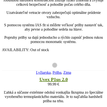
robustnou hardshell konštrukciou znižuje riziko zranenia a zvyšuje
celkovú bezpečnosť a pohodlie počas celého dňa.
Uzatvárateľné vetracie otvory zabezpečujú optimálne prúdenie
vzduchu.
S pomocou systému IAS fit si môžete veľkosť prilby nastaviť tak,
aby pevne a pohodlne sedela na hlave.
Popruhy prilby sa dajú jednoducho a rýchlo zapnúť jednou rukou
pomocou monomatic systému.
AVAILABILITY:
Out of stock
Lyžiarska
,
Prilba
,
Zima
Uvex P1us 2.0
99.99
€
Ľahká a súčasne extrémne odolná vonkajšia škrupina zo špeciálne
vyrobeného termoplastického materiálu. Je to najľahšia hardshell
prilba na trhu.