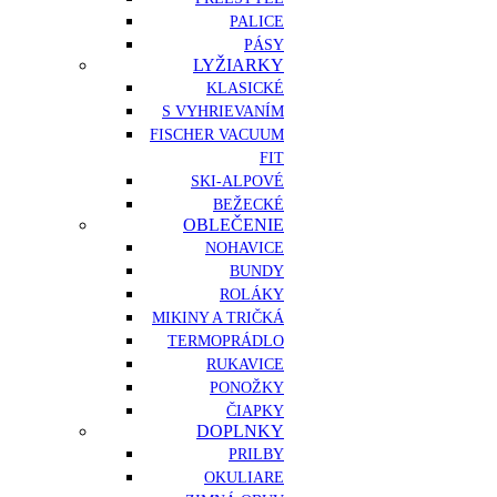
PALICE
PÁSY
LYŽIARKY
KLASICKÉ
S VYHRIEVANÍM
FISCHER VACUUM
FIT
SKI-ALPOVÉ
BEŽECKÉ
OBLEČENIE
NOHAVICE
BUNDY
ROLÁKY
MIKINY A TRIČKÁ
TERMOPRÁDLO
RUKAVICE
PONOŽKY
ČIAPKY
DOPLNKY
PRILBY
OKULIARE