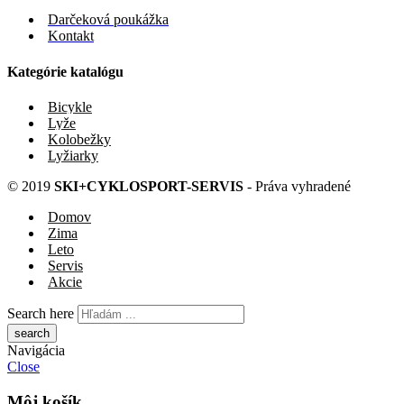
Darčeková poukážka
Kontakt
Kategórie katalógu
Bicykle
Lyže
Kolobežky
Lyžiarky
© 2019
SKI+CYKLOSPORT-SERVIS
- Práva vyhradené
Domov
Zima
Leto
Servis
Akcie
Search here
Navigácia
Close
Môj košík