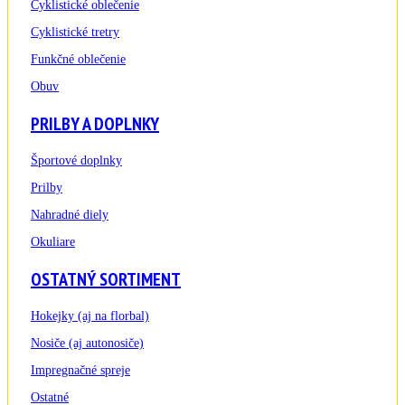
Cyklistické oblečenie
Cyklistické tretry
Funkčné oblečenie
Obuv
PRILBY A DOPLNKY
Športové doplnky
Prilby
Nahradné diely
Okuliare
OSTATNÝ SORTIMENT
Hokejky (aj na florbal)
Nosiče (aj autonosiče)
Impregnačné spreje
Ostatné