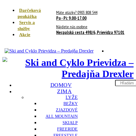
Darčeková
Máte otázky? 0903 808 544
poukážka
Po - Pi: 9.00-17.00
Servis a
Nájdete nás osobne
služby
Necpalská cesta 498/6, Prievidza 97101
Akcie
Search
DOMOV
here
ZIMA
LYŽE
BEŽKY
ZJAZDOVÉ
ALL MOUNTAIN
SKIALP
FREERIDE
FREESTYLE