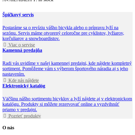
Špičkový servis
Postaráme sa o revíziu vášho bicykla alebo o prípravu lyží na
sezónu. Servis máme otvorený celoročne pre cyklistov, lyžiarov,
korčuliarov a snowboardistov.
Viac o servise
Kamenná predajňa
Radi vás uvidíme v našej kamennej predajni, kde nájdete kompletný
sortiment. Pomôžeme vám s výberom športového náradia aj s jeho
nastavením.
Kde nás nájdete
Elektronický katalóg
Väčšinu nášho sortimentu bicyklov a lyží nájdete aj v elektronickom
katalógu. Produkty si môžete rezervovať online a vyzdvihnúť
priamo v predajni.
Pozrieť produkty
O nás