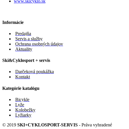
www.skicyklo.sk
Informácie
Predajňa
Servis a služby
Ochrana osobných údajov
Aktuality
Ski&Cyklosport + servis
Darčeková poukážka
Kontakt
Kategórie katalógu
Bicykle
Lyže
Kolobežky
Lyžiarky
© 2019
SKI+CYKLOSPORT-SERVIS
- Práva vyhradené