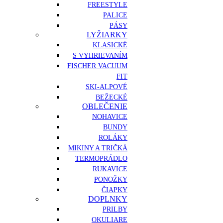
FREESTYLE
PALICE
PÁSY
LYŽIARKY
KLASICKÉ
S VYHRIEVANÍM
FISCHER VACUUM
FIT
SKI-ALPOVÉ
BEŽECKÉ
OBLEČENIE
NOHAVICE
BUNDY
ROLÁKY
MIKINY A TRIČKÁ
TERMOPRÁDLO
RUKAVICE
PONOŽKY
ČIAPKY
DOPLNKY
PRILBY
OKULIARE