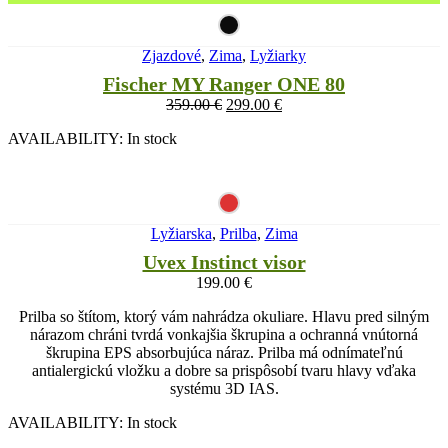
Zjazdové
,
Zima
,
Lyžiarky
Fischer MY Ranger ONE 80
359.00
€
299.00
€
AVAILABILITY:
In stock
Lyžiarska
,
Prilba
,
Zima
Uvex Instinct visor
199.00
€
Prilba so štítom, ktorý vám nahrádza okuliare. Hlavu pred silným
nárazom chráni tvrdá vonkajšia škrupina a ochranná vnútorná
škrupina EPS absorbujúca náraz. Prilba má odnímateľnú
antialergickú vložku a dobre sa prispôsobí tvaru hlavy vďaka
systému 3D IAS.
AVAILABILITY:
In stock