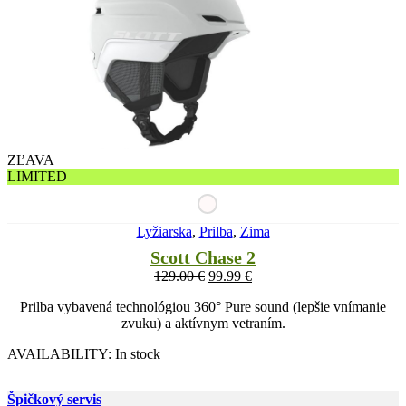
ZĽAVA
LIMITED
Lyžiarska
,
Prilba
,
Zima
Scott Chase 2
129.00
€
99.99
€
Prilba vybavená technológiou 360° Pure sound (lepšie vnímanie
zvuku) a aktívnym vetraním.
AVAILABILITY:
In stock
Špičkový servis