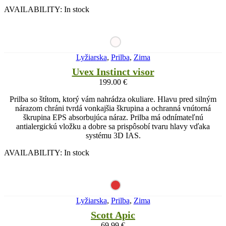
AVAILABILITY:
In stock
Lyžiarska
,
Prilba
,
Zima
Uvex Instinct visor
199.00
€
Prilba so štítom, ktorý vám nahrádza okuliare. Hlavu pred silným
nárazom chráni tvrdá vonkajšia škrupina a ochranná vnútorná
škrupina EPS absorbujúca náraz. Prilba má odnímateľnú
antialergickú vložku a dobre sa prispôsobí tvaru hlavy vďaka
systému 3D IAS.
AVAILABILITY:
In stock
Lyžiarska
,
Prilba
,
Zima
Scott Apic
69.99
€