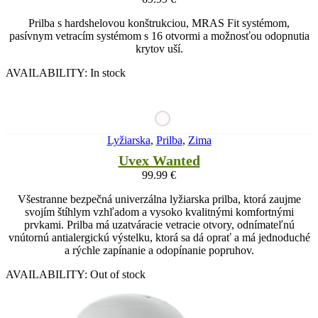
Prilba s hardshelovou konštrukciou, MRAS Fit systémom,
pasívnym vetracím systémom s 16 otvormi a možnosťou odopnutia
krytov uší.
AVAILABILITY:
In stock
Lyžiarska
,
Prilba
,
Zima
Uvex Wanted
99.99
€
Všestranne bezpečná univerzálna lyžiarska prilba, ktorá zaujme
svojím štíhlym vzhľadom a vysoko kvalitnými komfortnými
prvkami. Prilba má uzatváracie vetracie otvory, odnímateľnú
vnútornú antialergickú výstelku, ktorá sa dá oprať a má jednoduché
a rýchle zapínanie a odopínanie popruhov.
AVAILABILITY:
Out of stock