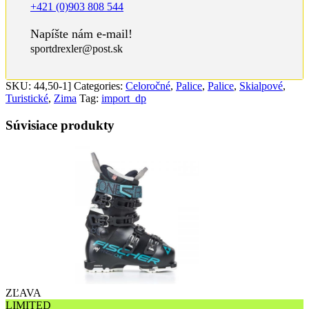
+421 (0)903 808 544
Napíšte nám e-mail!
sportdrexler@post.sk
SKU:
44,50-1]
Categories:
Celoročné
,
Palice
,
Palice
,
Skialpové
,
Turistické
,
Zima
Tag:
import_dp
Súvisiace produkty
ZĽAVA
LIMITED