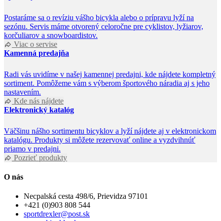
Postaráme sa o revíziu vášho bicykla alebo o prípravu lyží na
sezónu. Servis máme otvorený celoročne pre cyklistov, lyžiarov,
korčuliarov a snowboardistov.
Viac o servise
Kamenná predajňa
Radi vás uvidíme v našej kamennej predajni, kde nájdete kompletný
sortiment. Pomôžeme vám s výberom športového náradia aj s jeho
nastavením.
Kde nás nájdete
Elektronický katalóg
Väčšinu nášho sortimentu bicyklov a lyží nájdete aj v elektronickom
katalógu. Produkty si môžete rezervovať online a vyzdvihnúť
priamo v predajni.
Pozrieť produkty
O nás
Necpalská cesta 498/6, Prievidza 97101
+421 (0)903 808 544
sportdrexler@post.sk