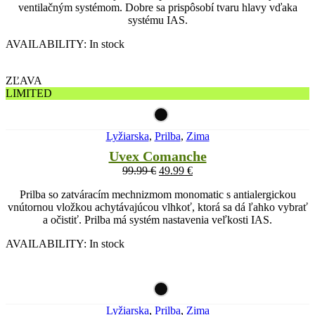
ventilačným systémom. Dobre sa prispôsobí tvaru hlavy vďaka
systému IAS.
AVAILABILITY:
In stock
ZĽAVA
LIMITED
Lyžiarska
,
Prilba
,
Zima
Uvex Comanche
99.99
€
49.99
€
Prilba so zatváracím mechnizmom monomatic s antialergickou
vnútornou vložkou achytávajúcou vlhkoť, ktorá sa dá ľahko vybrať
a očistiť. Prilba má systém nastavenia veľkosti IAS.
AVAILABILITY:
In stock
Lyžiarska
,
Prilba
,
Zima