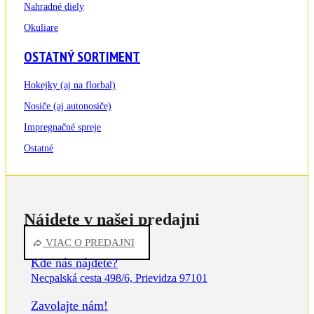
Nahradné diely
Okuliare
OSTATNÝ SORTIMENT
Hokejky (aj na florbal)
Nosiče (aj autonosiče)
Impregnačné spreje
Ostatné
Nájdete v našej predajni
VIAC O PREDAJNI
Kde nás nájdete?
Necpalská cesta 498/6, Prievidza 97101
Zavolajte nám!