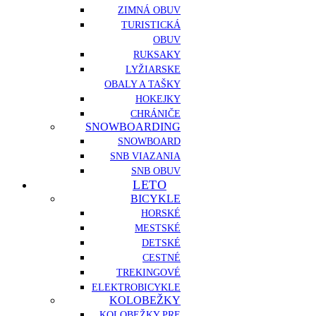
ZIMNÁ OBUV
TURISTICKÁ
OBUV
RUKSAKY
LYŽIARSKE
OBALY A TAŠKY
HOKEJKY
CHRÁNIČE
SNOWBOARDING
SNOWBOARD
SNB VIAZANIA
SNB OBUV
LETO
BICYKLE
HORSKÉ
MESTSKÉ
DETSKÉ
CESTNÉ
TREKINGOVÉ
ELEKTROBICYKLE
KOLOBEŽKY
KOLOBEŽKY PRE