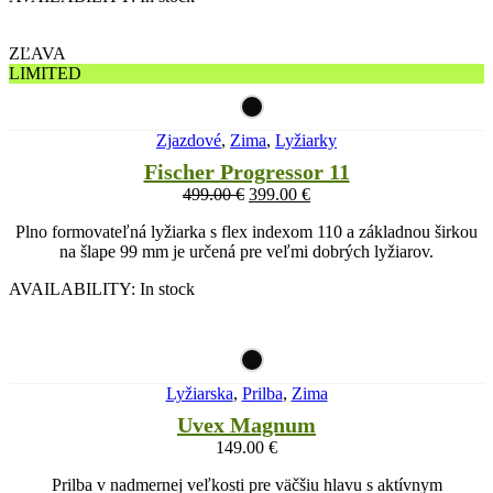
ZĽAVA
LIMITED
Zjazdové
,
Zima
,
Lyžiarky
Fischer Progressor 11
499.00
€
399.00
€
Plno formovateľná lyžiarka s flex indexom 110 a základnou širkou
na šlape 99 mm je určená pre veľmi dobrých lyžiarov.
AVAILABILITY:
In stock
Lyžiarska
,
Prilba
,
Zima
Uvex Magnum
149.00
€
Prilba v nadmernej veľkosti pre väčšiu hlavu s aktívnym