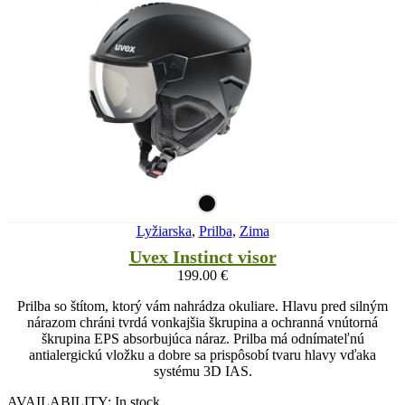
Lyžiarska
,
Prilba
,
Zima
Uvex Instinct visor
199.00
€
Prilba so štítom, ktorý vám nahrádza okuliare. Hlavu pred silným
nárazom chráni tvrdá vonkajšia škrupina a ochranná vnútorná
škrupina EPS absorbujúca náraz. Prilba má odnímateľnú
antialergickú vložku a dobre sa prispôsobí tvaru hlavy vďaka
systému 3D IAS.
AVAILABILITY:
In stock