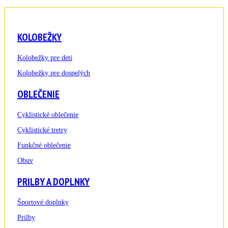
KOLOBEŽKY
Kolobežky pre deti
Kolobežky pre dospelých
OBLEČENIE
Cyklistické oblečenie
Cyklistické tretry
Funkčné oblečenie
Obuv
PRILBY A DOPLNKY
Športové doplnky
Prilby