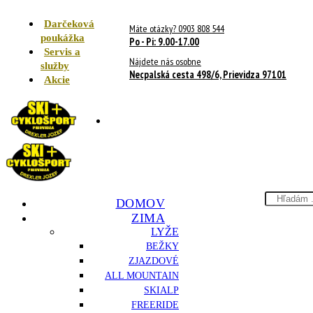
Darčeková
Máte otázky? 0903 808 544
poukážka
Po - Pi: 9.00-17.00
Servis a
Nájdete nás osobne
služby
Necpalská cesta 498/6, Prievidza 97101
Akcie
Search
DOMOV
here
ZIMA
LYŽE
BEŽKY
ZJAZDOVÉ
ALL MOUNTAIN
SKIALP
FREERIDE