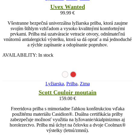
Uvex Wanted
99.99
€
Všestranne bezpečná univerzálna lyžiarska prilba, ktorá zaujme
svojím štíhlym vzhľadom a vysoko kvalitnými komfortnými
prvkami. Prilba má uzatváracie vetracie otvory, odnímateľnú
vnútornú antialergickú výstelku, ktorá sa dá oprať a má jednoduché
a rýchle zapínanie a odopínanie popruhov.
AVAILABILITY:
In stock
Lyžiarska
,
Prilba
,
Zima
Scott Couloir moutain
159.00
€
Freeridova prilba s mimoriadne ľahkou konštrukciou vďaka
použitému materiálu Casidion®. Duálna certifikácia prilby
zabezpečuje možnosť využitia na lyžovanie/skialpinizmus aj
horolezectvo. Prilba má úchyt na čelovku a dvoje Coolmax®
výstelky (letnú/zmnú).