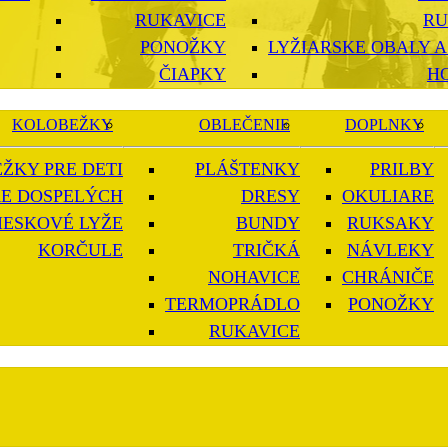
RUKAVICE
RU
PONOŽKY
LYŽIARSKE OBALY A
ČIAPKY
H
KOLOBEŽKY
OBLEČENIE
DOPLNKY
ŽKY PRE DETI
PLÁŠTENKY
PRILBY
E DOSPELÝCH
DRESY
OKULIARE
IESKOVÉ LYŽE
BUNDY
RUKSAKY
KORČULE
TRIČKÁ
NÁVLEKY
NOHAVICE
CHRÁNIČE
TERMOPRÁDLO
PONOŽKY
RUKAVICE