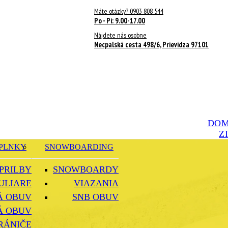
Máte otázky? 0903 808 544
Po - Pi: 9.00-17.00
Nájdete nás osobne
Necpalská cesta 498/6, Prievidza 97101
DO
Z
PLNKY
SNOWBOARDING
PRILBY
SNOWBOARDY
ULIARE
VIAZANIA
Á OBUV
SNB OBUV
Á OBUV
RÁNIČE