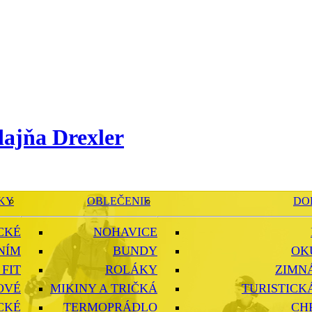
KY
OBLEČENIE
DO
CKÉ
NOHAVICE
NÍM
BUNDY
OK
FIT
ROLÁKY
ZIMN
OVÉ
MIKINY A TRIČKÁ
TURISTICK
CKÉ
TERMOPRÁDLO
CH