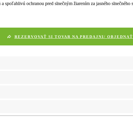
 a spoľahlivú ochranou pred slnečným žiarením za jasného slnečného sv
REZERVOVAŤ SI TOVAR NA PREDAJNI/ OBJEDNAŤ