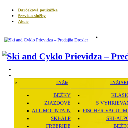
Darčeková poukážka
Servis a služby
Akcie
LYŽE
LYŽIAR
BEŽKY
KLASI
ZJAZDOVÉ
S VYHRIEVA
ALL MOUNTAIN
FISCHER VACUUM 
SKI-ALP
SKI-ALP
FREERIDE
BEŽE