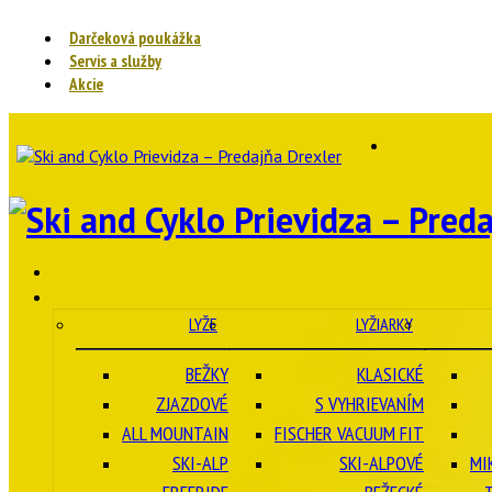
Darčeková poukážka
Servis a služby
Akcie
LYŽE
LYŽIARKY
BEŽKY
KLASICKÉ
ZJAZDOVÉ
S VYHRIEVANÍM
ALL MOUNTAIN
FISCHER VACUUM FIT
SKI-ALP
SKI-ALPOVÉ
MI