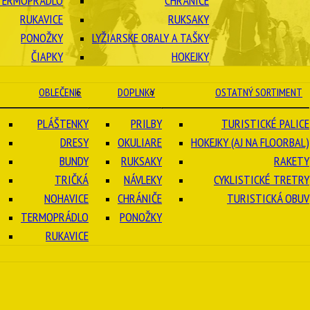
TERMOPRÁDLO
CHRÁNIČE
RUKAVICE
RUKSAKY
PONOŽKY
LYŽIARSKE OBALY A TAŠKY
ČIAPKY
HOKEJKY
OBLEČENIE
DOPLNKY
OSTATNÝ SORTIMENT
PLÁŠTENKY
PRILBY
TURISTICKÉ PALICE
DRESY
OKULIARE
HOKEJKY (AJ NA FLOORBAL)
BUNDY
RUKSAKY
RAKETY
TRIČKÁ
NÁVLEKY
CYKLISTICKÉ TRETRY
NOHAVICE
CHRÁNIČE
TURISTICKÁ OBUV
TERMOPRÁDLO
PONOŽKY
RUKAVICE