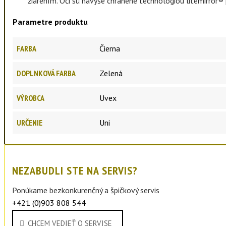
žiarením. Oči sú navyše chránené technológiou litemirror® 
Parametre produktu
FARBA
Čierna
DOPLNKOVÁ FARBA
Zelená
VÝROBCA
Uvex
URČENIE
Uni
NEZABUDLI STE NA SERVIS?
Ponúkame bezkonkurenčný a špičkový servis
+421 (0)903 808 544
sportdrexler@post.sk
CHCEM VEDIEŤ O SERVISE