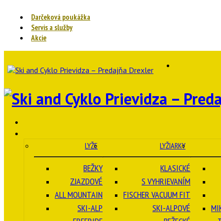
Darčeková poukážka
Servis a služby
Akcie
LYŽE
LYŽIARKY
BEŽKY
KLASICKÉ
ZJAZDOVÉ
S VYHRIEVANÍM
ALL MOUNTAIN
FISCHER VACUUM FIT
SKI-ALP
SKI-ALPOVÉ
MI