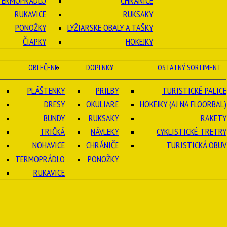
TERMOPRÁDLO
CHRÁNIČE
RUKAVICE
RUKSAKY
PONOŽKY
LYŽIARSKE OBALY A TAŠKY
ČIAPKY
HOKEJKY
OBLEČENIE
DOPLNKY
OSTATNÝ SORTIMENT
PLÁŠTENKY
PRILBY
TURISTICKÉ PALICE
DRESY
OKULIARE
HOKEJKY (AJ NA FLOORBAL)
BUNDY
RUKSAKY
RAKETY
TRIČKÁ
NÁVLEKY
CYKLISTICKÉ TRETRY
NOHAVICE
CHRÁNIČE
TURISTICKÁ OBUV
TERMOPRÁDLO
PONOŽKY
RUKAVICE