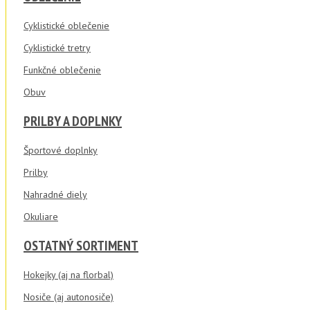
Cyklistické oblečenie
Cyklistické tretry
Funkčné oblečenie
Obuv
PRILBY A DOPLNKY
Športové doplnky
Prilby
Nahradné diely
Okuliare
OSTATNÝ SORTIMENT
Hokejky (aj na florbal)
Nosiče (aj autonosiče)