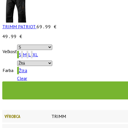
TRIMM PATRIOT
69.99
€
49.99
€
Veľkosť
S
M
L
XL
Farba
Žltá
Clear
VÝROBCA
TRIMM