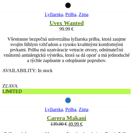
Lyžiarska
,
Prilba
,
Zima
Uvex Wanted
99.99
€
Všestranne bezpečná univerzálna lyžiarska prilba, ktorá zaujme
svojím štíhlym vzhľadom a vysoko kvalitnými komfortnými
prvkami. Prilba má uzatváracie vetracie otvory, odnímateľnú
vnútornú antialergickú výstelku, ktorá sa dá oprať a má jednoduché
a rýchle zapínanie a odopínanie popruhov.
AVAILABILITY:
In stock
ZĽAVA
LIMITED
Lyžiarska
,
Prilba
,
Zima
Carera Makani
139.00
€
49.99
€