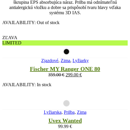
škrupina EPS absorbujúca náraz. Prilba má odnímateľnú
antialergickú vložku a dobre sa prispôsobí tvaru hlavy vďaka
systému 3D IAS.
AVAILABILITY:
Out of stock
ZĽAVA
LIMITED
Zjazdové
,
Zima
,
Lyžiarky
Fischer MY Ranger ONE 80
359.00
€
299.00
€
AVAILABILITY:
In stock
Lyžiarska
,
Prilba
,
Zima
Uvex Wanted
99.99
€