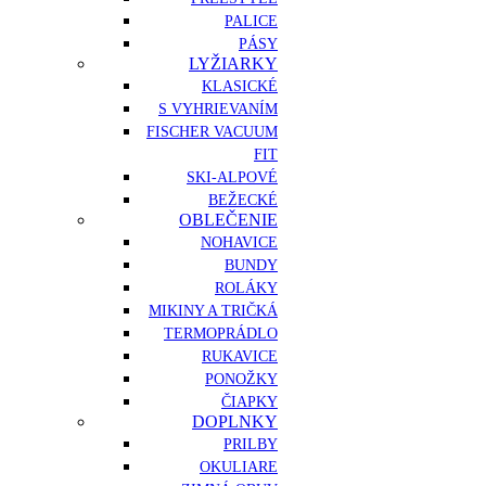
PALICE
PÁSY
LYŽIARKY
KLASICKÉ
S VYHRIEVANÍM
FISCHER VACUUM
FIT
SKI-ALPOVÉ
BEŽECKÉ
OBLEČENIE
NOHAVICE
BUNDY
ROLÁKY
MIKINY A TRIČKÁ
TERMOPRÁDLO
RUKAVICE
PONOŽKY
ČIAPKY
DOPLNKY
PRILBY
OKULIARE