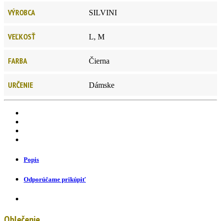
VÝROBCA
SILVINI
VEĽKOSŤ
L, M
FARBA
Čierna
URČENIE
Dámske
Popis
Odporúčame prikúpiť
Oblečenie