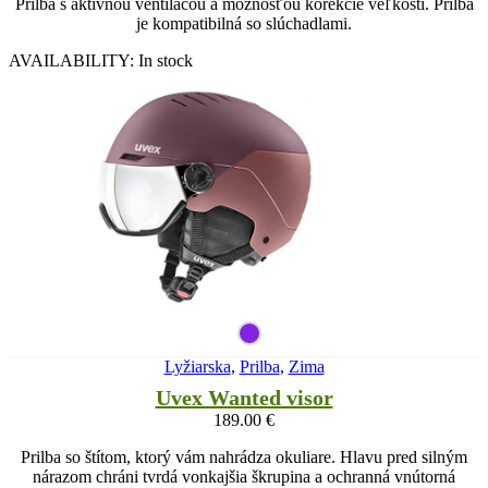
Prilba s aktívnou ventilácou a možnosťou korekcie veľkosti. Prilba
je kompatibilná so slúchadlami.
AVAILABILITY:
In stock
Lyžiarska
,
Prilba
,
Zima
Uvex Wanted visor
189.00
€
Prilba so štítom, ktorý vám nahrádza okuliare. Hlavu pred silným
nárazom chráni tvrdá vonkajšia škrupina a ochranná vnútorná