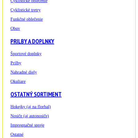
Cyklistické oblečenie
Cyklistické tretry
Funkčné oblečenie
Obuv
PRILBY A DOPLNKY
Športové doplnky
Prilby
Nahradné diely
Okuliare
OSTATNÝ SORTIMENT
Hokejky (aj na florbal)
Nosiče (aj autonosiče)
Impregnačné spreje
Ostatné