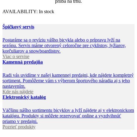
prilba na trhu.
AVAILABILITY:
In stock
Špičkový servis
Postaráme sa o revíziu vášho bicykla alebo o prípravu lyží na
sezónu. Servis máme otvorený celoročne pre cyklistov, lyžiarov,
korčuliarov a snowboardistov.
Viac o servise
Kamenná predajňa
Radi vás uvidíme v našej kamennej predajni, kde nájdete kompletný
sortiment. Pomôžeme vám s výberom športového náradia aj s jeho
nastavením.
Kde nás nájdete
Elektronický katalóg
Väčšinu nášho sortimentu bicyklov a lyží nájdete aj v elektronickom
katalógu. Produkty si môžete rezervovať online a vyzdvihnúť
priamo v predajni.
Pozrieť produkty