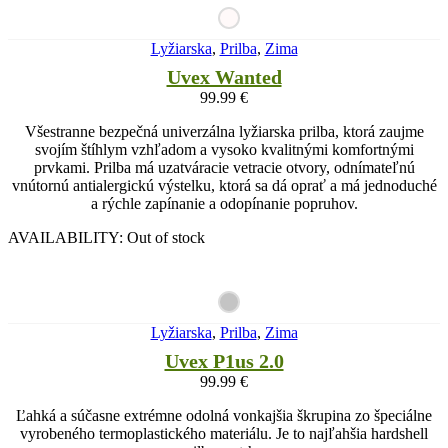
Lyžiarska
,
Prilba
,
Zima
Uvex Wanted
99.99
€
Všestranne bezpečná univerzálna lyžiarska prilba, ktorá zaujme
svojím štíhlym vzhľadom a vysoko kvalitnými komfortnými
prvkami. Prilba má uzatváracie vetracie otvory, odnímateľnú
vnútornú antialergickú výstelku, ktorá sa dá oprať a má jednoduché
a rýchle zapínanie a odopínanie popruhov.
AVAILABILITY:
Out of stock
Lyžiarska
,
Prilba
,
Zima
Uvex P1us 2.0
99.99
€
Ľahká a súčasne extrémne odolná vonkajšia škrupina zo špeciálne
vyrobeného termoplastického materiálu. Je to najľahšia hardshell