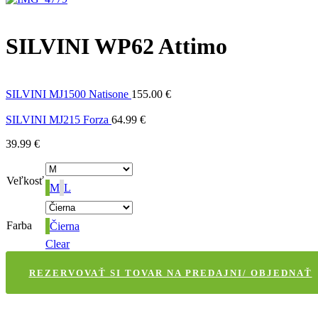
SILVINI WP62 Attimo
SILVINI MJ1500 Natisone
155.00
€
SILVINI MJ215 Forza
64.99
€
39.99
€
Veľkosť
M
L
Farba
Čierna
Clear
REZERVOVAŤ SI TOVAR NA PREDAJNI/ OBJEDNAŤ