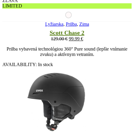
ZĽAVA
LIMITED
Lyžiarska
,
Prilba
,
Zima
Scott Chase 2
129.00
€
99.99
€
Prilba vybavená technológiou 360° Pure sound (lepšie vnímanie
zvuku) a aktívnym vetraním.
AVAILABILITY:
In stock