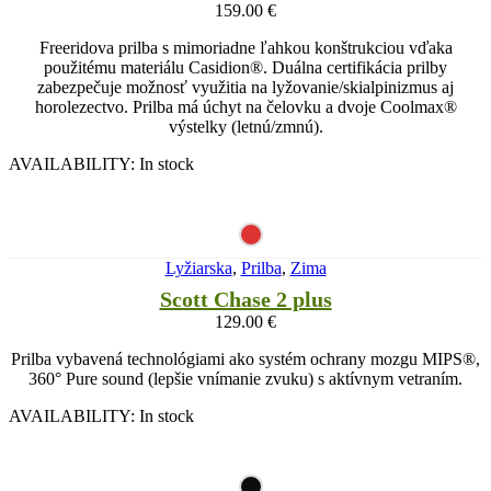
159.00
€
Freeridova prilba s mimoriadne ľahkou konštrukciou vďaka
použitému materiálu Casidion®. Duálna certifikácia prilby
zabezpečuje možnosť využitia na lyžovanie/skialpinizmus aj
horolezectvo. Prilba má úchyt na čelovku a dvoje Coolmax®
výstelky (letnú/zmnú).
AVAILABILITY:
In stock
Lyžiarska
,
Prilba
,
Zima
Scott Chase 2 plus
129.00
€
Prilba vybavená technológiami ako systém ochrany mozgu MIPS®,
360° Pure sound (lepšie vnímanie zvuku) s aktívnym vetraním.
AVAILABILITY:
In stock