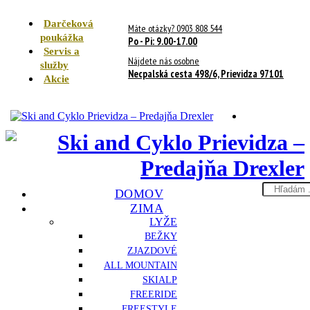
Darčeková
Máte otázky? 0903 808 544
poukážka
Po - Pi: 9.00-17.00
Servis a
Nájdete nás osobne
služby
Necpalská cesta 498/6, Prievidza 97101
Akcie
Search
DOMOV
here
ZIMA
LYŽE
BEŽKY
ZJAZDOVÉ
ALL MOUNTAIN
SKIALP
FREERIDE
FREESTYLE