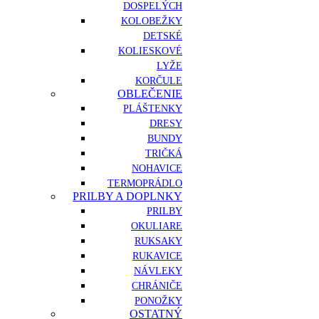
DOSPELÝCH
KOLOBEŽKY
DETSKÉ
KOLIESKOVÉ
LYŽE
KORČULE
OBLEČENIE
PLÁŠTENKY
DRESY
BUNDY
TRIČKÁ
NOHAVICE
TERMOPRÁDLO
PRILBY A DOPLNKY
PRILBY
OKULIARE
RUKSAKY
RUKAVICE
NÁVLEKY
CHRÁNIČE
PONOŽKY
OSTATNÝ