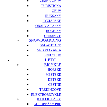
ZIMNÁ OBUV
TURISTICKÁ
OBUV
RUKSAKY
LYŽIARSKE
OBALY A TAŠKY
HOKEJKY
CHRÁNIČE
SNOWBOARDING
SNOWBOARD
SNB VIAZANIA
SNB OBUV
LETO
BICYKLE
HORSKÉ
MESTSKÉ
DETSKÉ
CESTNÉ
TREKINGOVÉ
ELEKTROBICYKLE
KOLOBEŽKY
KOLOBEŽKY PRE