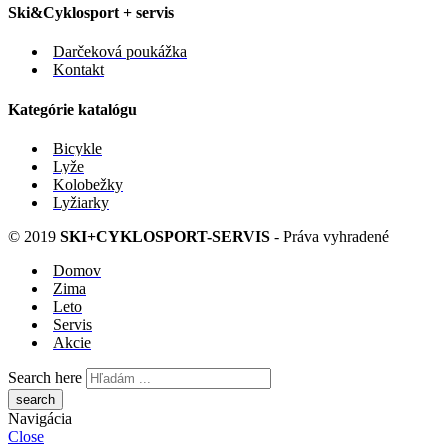
Ski&Cyklosport + servis
Darčeková poukážka
Kontakt
Kategórie katalógu
Bicykle
Lyže
Kolobežky
Lyžiarky
© 2019
SKI+CYKLOSPORT-SERVIS
- Práva vyhradené
Domov
Zima
Leto
Servis
Akcie
Search here
Navigácia
Close