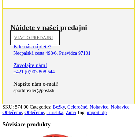
Nájdete v našej predajni
VIAC O PREDAJNI
Kde nás nájdete?
Necpalská cesta 498/6, Prievidza 97101
Zavolajte nám!
+421 (0)903 808 544
Napíšte nám e-mail!
sportdrexler@post.sk
SKU:
574,00
Categories:
Bežky
,
Celoročné
,
Nohavice
,
Nohavice
,
Oblečenie
,
Oblečenie
,
Turistika
,
Zima
Tag:
import_dp
Súvisiace produkty