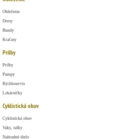
Oblečenie
Dresy
Bundy
Kraťasy
Prilby
Prilby
Pumpy
Rýchloservis
Lekárničky
Cyklistická obuv
Cyklistická obuv
Vaky, tašky
Nahradné diely