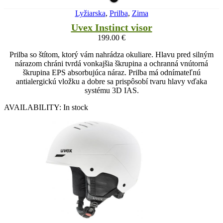
Lyžiarska
,
Prilba
,
Zima
Uvex Instinct visor
199.00
€
Prilba so štítom, ktorý vám nahrádza okuliare. Hlavu pred silným
nárazom chráni tvrdá vonkajšia škrupina a ochranná vnútorná
škrupina EPS absorbujúca náraz. Prilba má odnímateľnú
antialergickú vložku a dobre sa prispôsobí tvaru hlavy vďaka
systému 3D IAS.
AVAILABILITY:
In stock