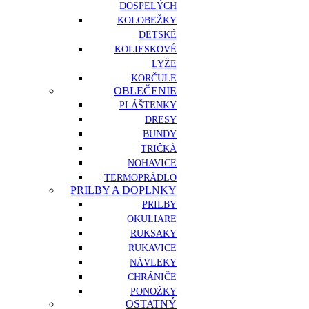
DOSPELÝCH
KOLOBEŽKY
DETSKÉ
KOLIESKOVÉ
LYŽE
KORČULE
OBLEČENIE
PLÁŠTENKY
DRESY
BUNDY
TRIČKÁ
NOHAVICE
TERMOPRÁDLO
PRILBY A DOPLNKY
PRILBY
OKULIARE
RUKSAKY
RUKAVICE
NÁVLEKY
CHRÁNIČE
PONOŽKY
OSTATNÝ