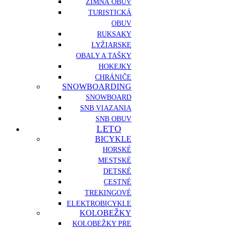
ZIMNÁ OBUV
TURISTICKÁ
OBUV
RUKSAKY
LYŽIARSKE
OBALY A TAŠKY
HOKEJKY
CHRÁNIČE
SNOWBOARDING
SNOWBOARD
SNB VIAZANIA
SNB OBUV
LETO
BICYKLE
HORSKÉ
MESTSKÉ
DETSKÉ
CESTNÉ
TREKINGOVÉ
ELEKTROBICYKLE
KOLOBEŽKY
KOLOBEŽKY PRE