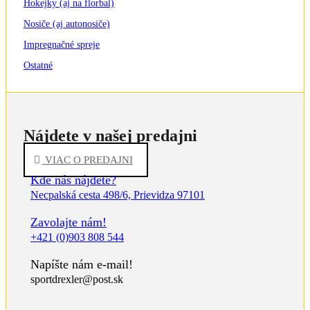
Hokejky (aj na florbal)
Nosiče (aj autonosiče)
Impregnačné spreje
Ostatné
Nájdete v našej predajni
VIAC O PREDAJNI
Kde nás nájdete?
Necpalská cesta 498/6, Prievidza 97101
Zavolajte nám!
+421 (0)903 808 544
Napíšte nám e-mail!
sportdrexler@post.sk