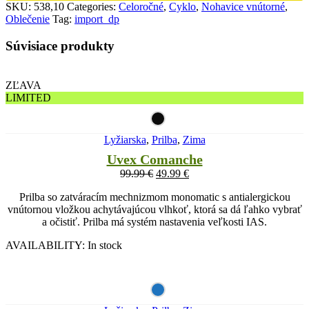
SKU:
538,10
Categories:
Celoročné
,
Cyklo
,
Nohavice vnútorné
,
Oblečenie
Tag:
import_dp
Súvisiace produkty
ZĽAVA
LIMITED
Lyžiarska
,
Prilba
,
Zima
Uvex Comanche
99.99
€
49.99
€
Prilba so zatváracím mechnizmom monomatic s antialergickou
vnútornou vložkou achytávajúcou vlhkoť, ktorá sa dá ľahko vybrať
a očistiť. Prilba má systém nastavenia veľkosti IAS.
AVAILABILITY:
In stock