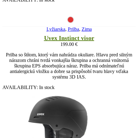
Lyžiarska
,
Prilba
,
Zima
Uvex Instinct visor
199.00
€
Prilba so štítom, ktorý vám nahrádza okuliare. Hlavu pred silným
nárazom chráni tvrdá vonkajšia škrupina a ochranná vnútorná
škrupina EPS absorbujúca náraz. Prilba má odnímateľnú
antialergickú vložku a dobre sa prispôsobí tvaru hlavy vďaka
systému 3D IAS.
AVAILABILITY:
In stock