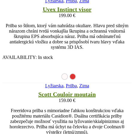
Lyžiarska
,
Prilba
,
Zima
Uvex Instinct visor
199.00
€
Prilba so štítom, ktorý vám nahrádza okuliare. Hlavu pred silným
nárazom chráni tvrdá vonkajšia škrupina a ochranná vnútorná
škrupina EPS absorbujúca náraz. Prilba má odnímateľnú
antialergickú vložku a dobre sa prispôsobí tvaru hlavy vďaka
systému 3D IAS.
AVAILABILITY:
In stock
Lyžiarska
,
Prilba
,
Zima
Scott Couloir moutain
159.00
€
Freeridova prilba s mimoriadne ľahkou konštrukciou vďaka
použitému materiálu Casidion®. Duálna certifikácia prilby
zabezpečuje možnosť využitia na lyžovanie/skialpinizmus aj
horolezectvo. Prilba má úchyt na čelovku a dvoje Coolmax®
výstelky (letnú/zmnú).