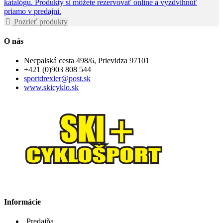
katalógu. Produkty si môžete rezervovať online a vyzdvihnúť
priamo v predajni.
Pozrieť produkty
O nás
Necpalská cesta 498/6, Prievidza 97101
+421 (0)903 808 544
sportdrexler@post.sk
www.skicyklo.sk
Informácie
Predajňa