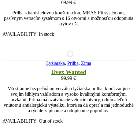
69.99
€
Prilba s hardshelovou konštrukciou, MRAS Fit systémom,
pasívnym vetracím systémom s 16 otvormi a možnosťou odopnutia
krytov uší.
AVAILABILITY:
In stock
Lyžiarska
,
Prilba
,
Zima
Uvex Wanted
99.99
€
Všestranne bezpečná univerzálna lyžiarska prilba, ktorá zaujme
svojím štíhlym vzhľadom a vysoko kvalitnými komfortnými
prvkami. Prilba má uzatváracie vetracie otvory, odnímateľnú
vnútornú antialergickú výstelku, ktorá sa dá oprať a má jednoduché
a rýchle zapínanie a odopínanie popruhov.
AVAILABILITY:
Out of stock