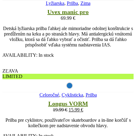
Lyžiarska
,
Prilba
,
Zima
Uvex manic pro
69.99
€
Detská lyžiarska prilba ľahkej ale mimoriadne odolnej konštrukcie s
predĺžením na krku a po stranách hlavy. Má antialergickú vnútornú
vložku, ktorá sa dá ľahko vybrať a očistiť. Prilba sa dá ľahko
prispôsobiť vďaka systému nadstavenia IAS.
AVAILABILITY:
In stock
ZĽAVA
LIMITED
Celoročné
,
Cyklisticka
,
Prilba
Longus VORM
19.99
€
15.99
€
Prilba pre cyklistov, používateľov skateboardov a in-line korčúľ s
koliečkom pre nadstavenie obvodu hlavy.
AVAILABILITY:
In stock