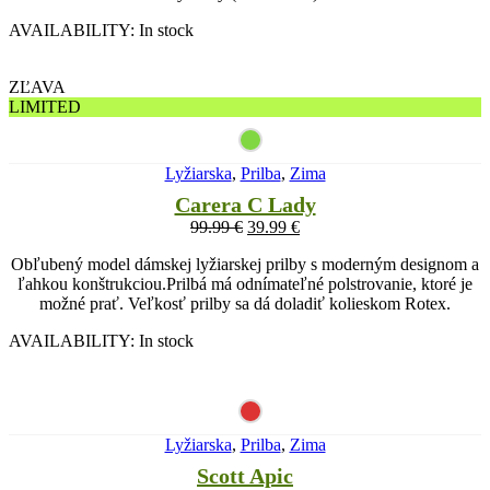
AVAILABILITY:
In stock
ZĽAVA
LIMITED
Lyžiarska
,
Prilba
,
Zima
Carera C Lady
99.99
€
39.99
€
Obľubený model dámskej lyžiarskej prilby s moderným designom a
ľahkou konštrukciou.Prilbá má odnímateľné polstrovanie, ktoré je
možné prať. Veľkosť prilby sa dá doladiť kolieskom Rotex.
AVAILABILITY:
In stock
Lyžiarska
,
Prilba
,
Zima
Scott Apic