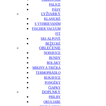
PALICE
PÁSY
LYŽIARKY
KLASICKÉ
S VYHRIEVANÍM
FISCHER VACUUM
FIT
SKI-ALPOVÉ
BEŽECKÉ
OBLEČENIE
NOHAVICE
BUNDY
ROLÁKY
MIKINY A TRIČKÁ
TERMOPRÁDLO
RUKAVICE
PONOŽKY
ČIAPKY
DOPLNKY
PRILBY
OKULIARE