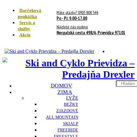
Darčeková
Máte otázky? 0903 808 544
poukážka
Po - Pi: 9.00-17.00
Servis a
Nájdete nás osobne
služby
Necpalská cesta 498/6, Prievidza 97101
Akcie
Search
DOMOV
here
ZIMA
LYŽE
BEŽKY
ZJAZDOVÉ
ALL MOUNTAIN
SKIALP
FREERIDE
FREESTYLE