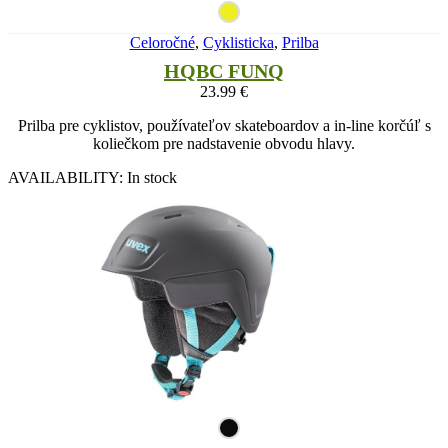
Celoročné
,
Cyklisticka
,
Prilba
HQBC FUNQ
23.99
€
Prilba pre cyklistov, používateľov skateboardov a in-line korčúľ s
koliečkom pre nadstavenie obvodu hlavy.
AVAILABILITY:
In stock