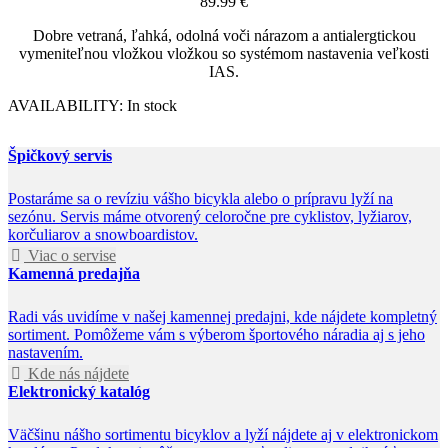
89.99
€
Dobre vetraná, ľahká, odolná voči nárazom a antialergtickou
vymeniteľnou vložkou vložkou so systémom nastavenia veľkosti
IAS.
AVAILABILITY:
In stock
Špičkový servis
Postaráme sa o revíziu vášho bicykla alebo o prípravu lyží na
sezónu. Servis máme otvorený celoročne pre cyklistov, lyžiarov,
korčuliarov a snowboardistov.
Viac o servise
Kamenná predajňa
Radi vás uvidíme v našej kamennej predajni, kde nájdete kompletný
sortiment. Pomôžeme vám s výberom športového náradia aj s jeho
nastavením.
Kde nás nájdete
Elektronický katalóg
Väčšinu nášho sortimentu bicyklov a lyží nájdete aj v elektronickom