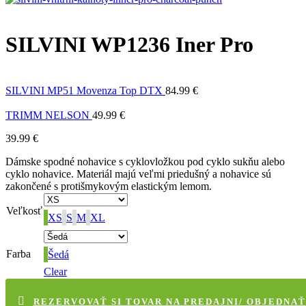
SILVINI WP1236 Iner Pro
SILVINI MP51 Movenza Top DTX
84.99
€
TRIMM NELSON
49.99
€
39.99
€
Dámske spodné nohavice s cyklovložkou pod cyklo sukňu alebo
cyklo nohavice. Materiál majú veľmi priedušný a nohavice sú
zakončené s protišmykovým elastickým lemom.
Veľkosť
XS
S
M
XL
Farba
Šedá
Clear
REZERVOVAŤ SI TOVAR NA PREDAJNI/ OBJEDNAŤ