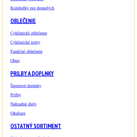
Kolobežky pre dospelých
OBLEČENIE
Cyklistické oblečenie
Cyklistické tretry
Funkčné oblečenie
Obuv
PRILBY A DOPLNKY
Športové doplnky
Prilby
Nahradné diely
Okuliare
OSTATNÝ SORTIMENT