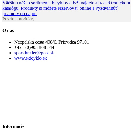
Väčšinu nášho sortimentu bicyklov a lyží nájdete aj v elektronickom
katalógu. Produkty si môžete rezervovať online a vyzdvihnúť
priamo v predajni.
Pozrieť produkty
O nás
Necpalská cesta 498/6, Prievidza 97101
+421 (0)903 808 544
sportdrexler@post.sk
www.skicyklo.sk
Informácie