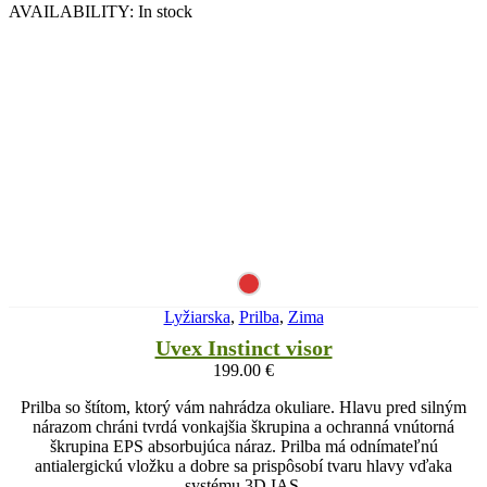
AVAILABILITY:
In stock
Lyžiarska
,
Prilba
,
Zima
Uvex Instinct visor
199.00
€
Prilba so štítom, ktorý vám nahrádza okuliare. Hlavu pred silným
nárazom chráni tvrdá vonkajšia škrupina a ochranná vnútorná
škrupina EPS absorbujúca náraz. Prilba má odnímateľnú
antialergickú vložku a dobre sa prispôsobí tvaru hlavy vďaka
systému 3D IAS.