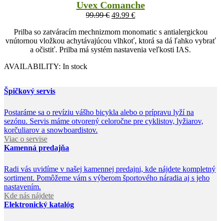
Uvex Comanche
99.99
€
49.99
€
Prilba so zatváracím mechnizmom monomatic s antialergickou
vnútornou vložkou achytávajúcou vlhkoť, ktorá sa dá ľahko vybrať
a očistiť. Prilba má systém nastavenia veľkosti IAS.
AVAILABILITY:
In stock
Špičkový servis
Postaráme sa o revíziu vášho bicykla alebo o prípravu lyží na
sezónu. Servis máme otvorený celoročne pre cyklistov, lyžiarov,
korčuliarov a snowboardistov.
Viac o servise
Kamenná predajňa
Radi vás uvidíme v našej kamennej predajni, kde nájdete kompletný
sortiment. Pomôžeme vám s výberom športového náradia aj s jeho
nastavením.
Kde nás nájdete
Elektronický katalóg