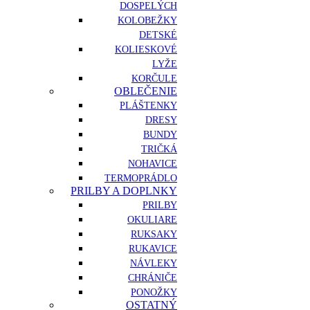
DOSPELÝCH
KOLOBEŽKY
DETSKÉ
KOLIESKOVÉ
LYŽE
KORČULE
OBLEČENIE
PLÁŠTENKY
DRESY
BUNDY
TRIČKÁ
NOHAVICE
TERMOPRÁDLO
PRILBY A DOPLNKY
PRILBY
OKULIARE
RUKSAKY
RUKAVICE
NÁVLEKY
CHRÁNIČE
PONOŽKY
OSTATNÝ