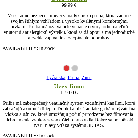
99.99
€
Všestranne bezpečná univerzálna lyžiarska prilba, ktorá zaujme
svojím štíhlym vzhľadom a vysoko kvalitnými komfortnými
prvkami. Prilba má uzatváracie vetracie otvory, odnímateľnú
vnútornú antialergickú výstelku, ktorá sa dá oprať a má jednoduché
a rýchle zapínanie a odopínanie popruhov.
AVAILABILITY:
In stock
Lyžiarska
,
Prilba
,
Zima
Uvex Jimm
119.00
€
Prilba má zabezpečený ventilačný systém vzdušnými kanálmi, ktoré
zabraňujú akumulácii tepla. Doplnkami sú antialergická umývateľná
vložka a ušnice, ktoré umožňujú počuť prirodzeme bez filtrovania
alebo tlmenia zvukov z vonkašieho prostredia.Dobre sa prispôsobí
tvaru hlavy vďaka systému 3D IAS.
AVAILABILITY:
In stock