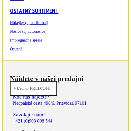
OSTATNÝ SORTIMENT
Hokejky (aj na florbal)
Nosiče (aj autonosiče)
Impregnačné spreje
Ostatné
Nájdete v našej predajni
VIAC O PREDAJNI
Kde nás nájdete?
Necpalská cesta 498/6, Prievidza 97101
Zavolajte nám!
+421 (0)903 808 544