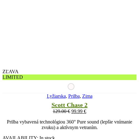
ZĽAVA
LIMITED
Lyžiarska
,
Prilba
,
Zima
Scott Chase 2
129.00
€
99.99
€
Prilba vybavená technológiou 360° Pure sound (lepšie vnímanie
zvuku) a aktívnym vetraním.
AVAILABILITY:
In stock