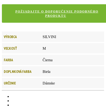
POŽIADAJTE O DOPORUČENIE PODOBNÉHO
PRODUKTU
VÝROBCA
SILVINI
VEĽKOSŤ
M
FARBA
Čierna
DOPLNKOVÁ FARBA
Biela
URČENIE
Dámske