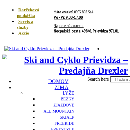
Darčeková
Máte otázky? 0903 808 544
poukážka
Po - Pi: 9.00-17.00
Servis a
Nájdete nás osobne
služby
Necpalská cesta 498/6, Prievidza 97101
Akcie
Search here
DOMOV
ZIMA
LYŽE
BEŽKY
ZJAZDOVÉ
ALL MOUNTAIN
SKIALP
FREERIDE
FREESTYLE