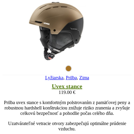
Lyžiarska
,
Prilba
,
Zima
Uvex stance
119.00
€
Prilba uvex stance s komfortným polstrovaním z pamäťovej peny a
robustnou hardshell konštrukciou znižuje riziko zranenia a zvyšuje
celkovú bezpečnosť a pohodlie počas celého dňa.
Uzatvárateľné vetracie otvory zabezpečujú optimálne prúdenie
vzduchu.