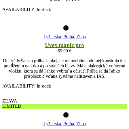
AVAILABILITY:
In stock
Lyžiarska
,
Prilba
,
Zima
Uvex manic pro
69.99
€
Detská lyžiarska prilba ľahkej ale mimoriadne odolnej konštrukcie s
predĺžením na krku a po stranách hlavy. Má antialergickú vnútornú
vložku, ktorá sa dá ľahko vybrať a očistiť. Prilba sa dá ľahko
prispôsobiť vďaka systému nadstavenia IAS.
AVAILABILITY:
In stock
ZĽAVA
LIMITED
Lyžiarska
,
Prilba
,
Zima