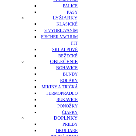
PALICE
PÁSY
LYŽIARKY
KLASICKÉ
S VYHRIEVANÍM
FISCHER VACUUM
FIT
SKI-ALPOVÉ
BEŽECKÉ
OBLEČENIE
NOHAVICE
BUNDY
ROLÁKY
MIKINY A TRIČKÁ
TERMOPRÁDLO
RUKAVICE
PONOŽKY
ČIAPKY
DOPLNKY
PRILBY
OKULIARE