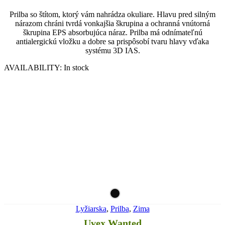
Prilba so štítom, ktorý vám nahrádza okuliare. Hlavu pred silným
nárazom chráni tvrdá vonkajšia škrupina a ochranná vnútorná
škrupina EPS absorbujúca náraz. Prilba má odnímateľnú
antialergickú vložku a dobre sa prispôsobí tvaru hlavy vďaka
systému 3D IAS.
AVAILABILITY:
In stock
Lyžiarska
,
Prilba
,
Zima
Uvex Wanted