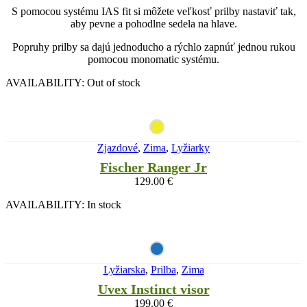
S pomocou systému IAS fit si môžete veľkosť prilby nastaviť tak,
aby pevne a pohodlne sedela na hlave.
Popruhy prilby sa dajú jednoducho a rýchlo zapnúť jednou rukou
pomocou monomatic systému.
AVAILABILITY:
Out of stock
Zjazdové
,
Zima
,
Lyžiarky
Fischer Ranger Jr
129.00
€
AVAILABILITY:
In stock
Lyžiarska
,
Prilba
,
Zima
Uvex Instinct visor
199.00
€