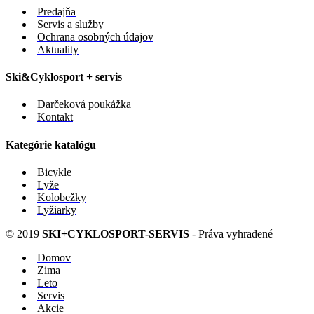
Predajňa
Servis a služby
Ochrana osobných údajov
Aktuality
Ski&Cyklosport + servis
Darčeková poukážka
Kontakt
Kategórie katalógu
Bicykle
Lyže
Kolobežky
Lyžiarky
© 2019
SKI+CYKLOSPORT-SERVIS
- Práva vyhradené
Domov
Zima
Leto
Servis
Akcie