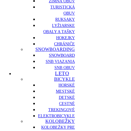
ZIMNÁ OBUV
TURISTICKÁ
OBUV
RUKSAKY
LYŽIARSKE
OBALY A TAŠKY
HOKEJKY
CHRÁNIČE
SNOWBOARDING
SNOWBOARD
SNB VIAZANIA
SNB OBUV
LETO
BICYKLE
HORSKÉ
MESTSKÉ
DETSKÉ
CESTNÉ
TREKINGOVÉ
ELEKTROBICYKLE
KOLOBEŽKY
KOLOBEŽKY PRE