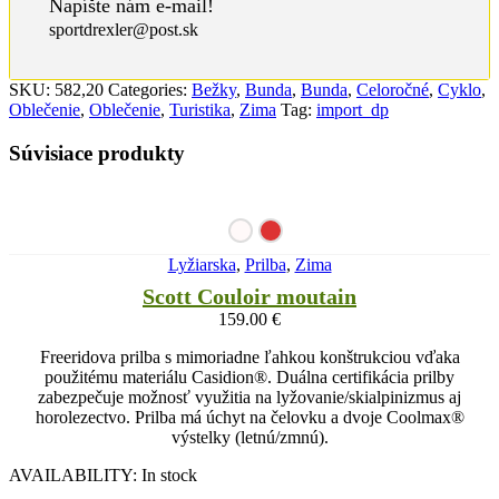
Napíšte nám e-mail!
sportdrexler@post.sk
SKU:
582,20
Categories:
Bežky
,
Bunda
,
Bunda
,
Celoročné
,
Cyklo
,
Oblečenie
,
Oblečenie
,
Turistika
,
Zima
Tag:
import_dp
Súvisiace produkty
Lyžiarska
,
Prilba
,
Zima
Scott Couloir moutain
159.00
€
Freeridova prilba s mimoriadne ľahkou konštrukciou vďaka
použitému materiálu Casidion®. Duálna certifikácia prilby
zabezpečuje možnosť využitia na lyžovanie/skialpinizmus aj
horolezectvo. Prilba má úchyt na čelovku a dvoje Coolmax®
výstelky (letnú/zmnú).
AVAILABILITY:
In stock