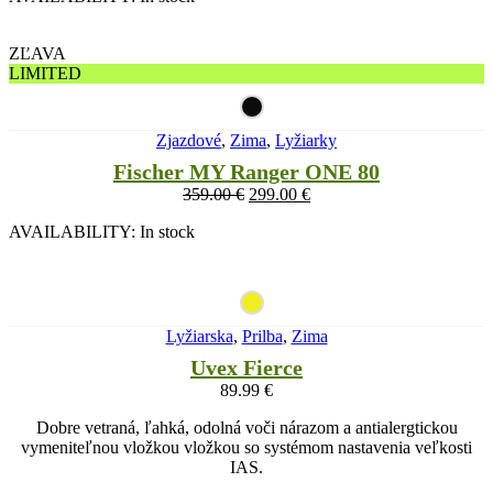
ZĽAVA
LIMITED
Zjazdové
,
Zima
,
Lyžiarky
Fischer MY Ranger ONE 80
359.00
€
299.00
€
AVAILABILITY:
In stock
Lyžiarska
,
Prilba
,
Zima
Uvex Fierce
89.99
€
Dobre vetraná, ľahká, odolná voči nárazom a antialergtickou
vymeniteľnou vložkou vložkou so systémom nastavenia veľkosti
IAS.