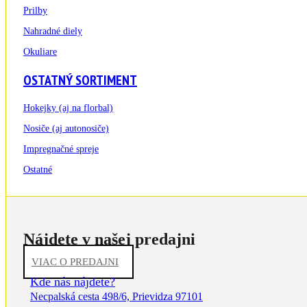
Prilby
Nahradné diely
Okuliare
OSTATNÝ SORTIMENT
Hokejky (aj na florbal)
Nosiče (aj autonosiče)
Impregnačné spreje
Ostatné
Nájdete v našej predajni
VIAC O PREDAJNI
Kde nás nájdete?
Necpalská cesta 498/6, Prievidza 97101