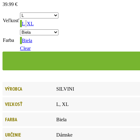
39.99
€
Veľkosť
L
XL
Farba
Biela
Clear
VÝROBCA
SILVINI
VEĽKOSŤ
L, XL
FARBA
Biela
URČENIE
Dámske