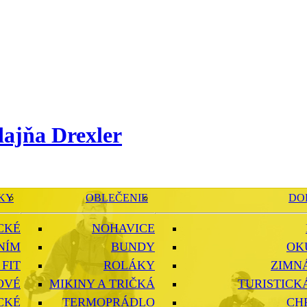
KY
OBLEČENIE
DO
CKÉ
NOHAVICE
NÍM
BUNDY
OK
FIT
ROLÁKY
ZIMN
OVÉ
MIKINY A TRIČKÁ
TURISTICK
CKÉ
TERMOPRÁDLO
CH