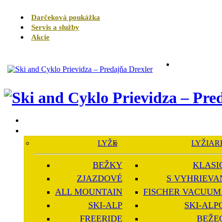
Darčeková poukážka
Servis a služby
Akcie
LYŽE
LYŽIAR
BEŽKY
KLASI
ZJAZDOVÉ
S VYHRIEVA
ALL MOUNTAIN
FISCHER VACUUM 
SKI-ALP
SKI-ALP
FREERIDE
BEŽE