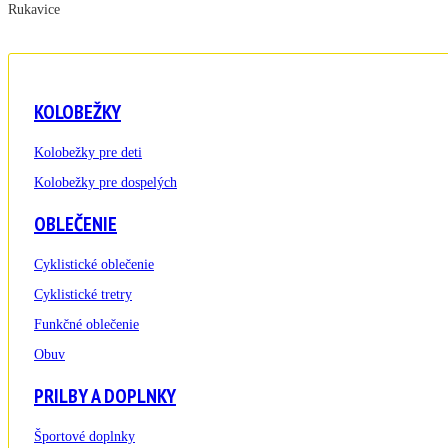
Rukavice
KOLOBEŽKY
Kolobežky pre deti
Kolobežky pre dospelých
OBLEČENIE
Cyklistické oblečenie
Cyklistické tretry
Funkčné oblečenie
Obuv
PRILBY A DOPLNKY
Športové doplnky