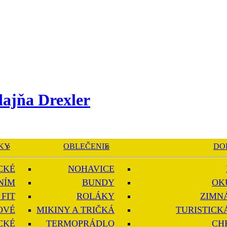
KY
OBLEČENIE
DO
CKÉ
NOHAVICE
NÍM
BUNDY
OK
FIT
ROLÁKY
ZIMN
OVÉ
MIKINY A TRIČKÁ
TURISTICK
CKÉ
TERMOPRÁDLO
CH