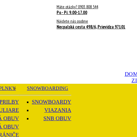
Máte otázky? 0903 808 544
Po - Pi: 9.00-17.00
Nájdete nás osobne
Necpalská cesta 498/6, Prievidza 97101
DO
Z
PLNKY
SNOWBOARDING
PRILBY
SNOWBOARDY
ULIARE
VIAZANIA
Á OBUV
SNB OBUV
Á OBUV
RÁNIČE