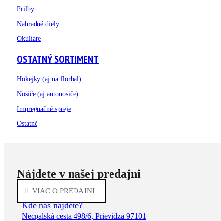
Prilby
Nahradné diely
Okuliare
OSTATNÝ SORTIMENT
Hokejky (aj na florbal)
Nosiče (aj autonosiče)
Impregnačné spreje
Ostatné
Nájdete v našej predajni
VIAC O PREDAJNI
Kde nás nájdete?
Necpalská cesta 498/6, Prievidza 97101