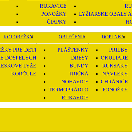
RUKAVICE
RU
PONOŽKY
LYŽIARSKE OBALY A
ČIAPKY
H
KOLOBEŽKY
OBLEČENIE
DOPLNKY
ŽKY PRE DETI
PLÁŠTENKY
PRILBY
E DOSPELÝCH
DRESY
OKULIARE
IESKOVÉ LYŽE
BUNDY
RUKSAKY
KORČULE
TRIČKÁ
NÁVLEKY
NOHAVICE
CHRÁNIČE
TERMOPRÁDLO
PONOŽKY
RUKAVICE