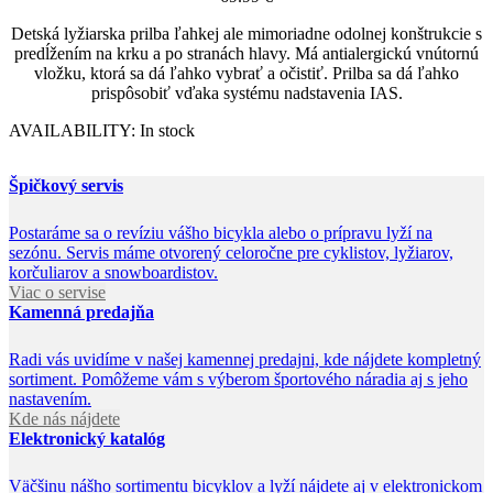
Detská lyžiarska prilba ľahkej ale mimoriadne odolnej konštrukcie s
predĺžením na krku a po stranách hlavy. Má antialergickú vnútornú
vložku, ktorá sa dá ľahko vybrať a očistiť. Prilba sa dá ľahko
prispôsobiť vďaka systému nadstavenia IAS.
AVAILABILITY:
In stock
Špičkový servis
Postaráme sa o revíziu vášho bicykla alebo o prípravu lyží na
sezónu. Servis máme otvorený celoročne pre cyklistov, lyžiarov,
korčuliarov a snowboardistov.
Viac o servise
Kamenná predajňa
Radi vás uvidíme v našej kamennej predajni, kde nájdete kompletný
sortiment. Pomôžeme vám s výberom športového náradia aj s jeho
nastavením.
Kde nás nájdete
Elektronický katalóg
Väčšinu nášho sortimentu bicyklov a lyží nájdete aj v elektronickom