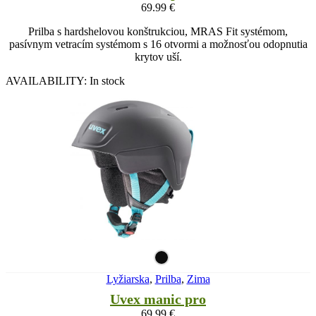
69.99
€
Prilba s hardshelovou konštrukciou, MRAS Fit systémom,
pasívnym vetracím systémom s 16 otvormi a možnosťou odopnutia
krytov uší.
AVAILABILITY:
In stock
Lyžiarska
,
Prilba
,
Zima
Uvex manic pro
69.99
€