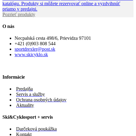
katalógu. Produkty si môžete rezervovať online a vyzdvihnúť
priamo v predajni.
Pozrieť produkty
O nás
Necpalská cesta 498/6, Prievidza 97101
+421 (0)903 808 544
sportdrexler@post.sk
www.skicyklo.sk
Informácie
Predajňa
Servis a služby
Ochrana osobných údajov
Aktuality
Ski&Cyklosport + servis
Darčeková poukážka
Kontakt