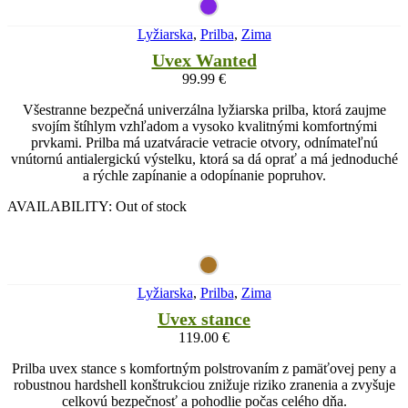
Lyžiarska
,
Prilba
,
Zima
Uvex Wanted
99.99
€
Všestranne bezpečná univerzálna lyžiarska prilba, ktorá zaujme
svojím štíhlym vzhľadom a vysoko kvalitnými komfortnými
prvkami. Prilba má uzatváracie vetracie otvory, odnímateľnú
vnútornú antialergickú výstelku, ktorá sa dá oprať a má jednoduché
a rýchle zapínanie a odopínanie popruhov.
AVAILABILITY:
Out of stock
Lyžiarska
,
Prilba
,
Zima
Uvex stance
119.00
€
Prilba uvex stance s komfortným polstrovaním z pamäťovej peny a
robustnou hardshell konštrukciou znižuje riziko zranenia a zvyšuje
celkovú bezpečnosť a pohodlie počas celého dňa.