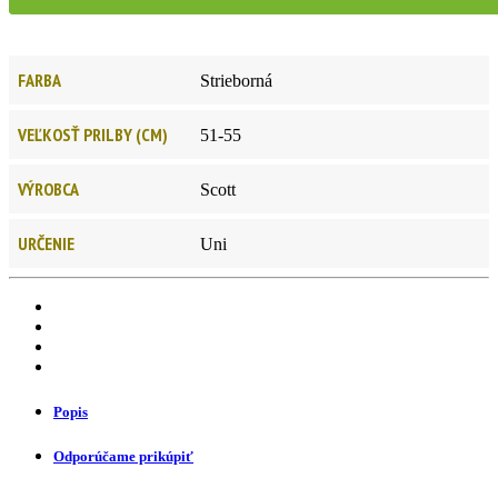
FARBA
Strieborná
VEĽKOSŤ PRILBY (CM)
51-55
VÝROBCA
Scott
URČENIE
Uni
Popis
Odporúčame prikúpiť