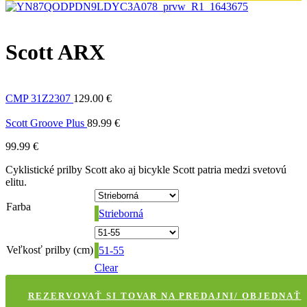
Scott ARX
CMP 31Z2307
129.00
€
Scott Groove Plus
89.99
€
99.99
€
Cyklistické prilby Scott ako aj bicykle Scott patria medzi svetovú
elitu.
Farba
Strieborná
Veľkosť prilby (cm)
51-55
Clear
REZERVOVAŤ SI TOVAR NA PREDAJNI/ OBJEDNAŤ