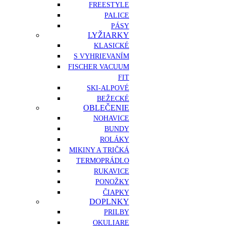
FREESTYLE
PALICE
PÁSY
LYŽIARKY
KLASICKÉ
S VYHRIEVANÍM
FISCHER VACUUM
FIT
SKI-ALPOVÉ
BEŽECKÉ
OBLEČENIE
NOHAVICE
BUNDY
ROLÁKY
MIKINY A TRIČKÁ
TERMOPRÁDLO
RUKAVICE
PONOŽKY
ČIAPKY
DOPLNKY
PRILBY
OKULIARE