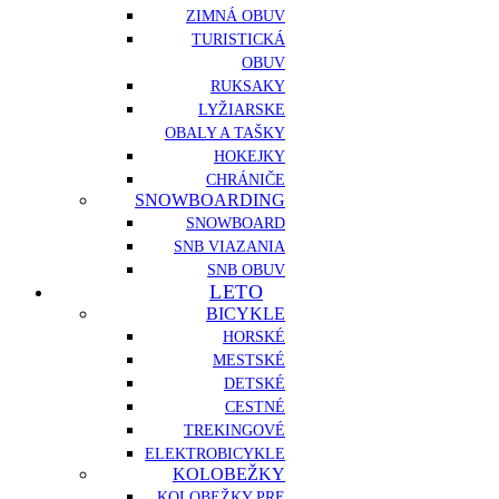
ZIMNÁ OBUV
TURISTICKÁ
OBUV
RUKSAKY
LYŽIARSKE
OBALY A TAŠKY
HOKEJKY
CHRÁNIČE
SNOWBOARDING
SNOWBOARD
SNB VIAZANIA
SNB OBUV
LETO
BICYKLE
HORSKÉ
MESTSKÉ
DETSKÉ
CESTNÉ
TREKINGOVÉ
ELEKTROBICYKLE
KOLOBEŽKY
KOLOBEŽKY PRE