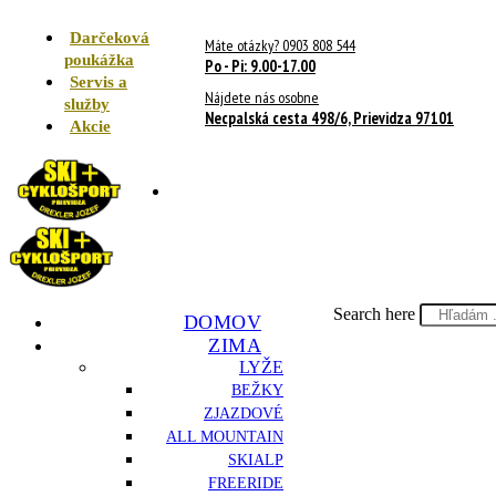
Darčeková
Máte otázky? 0903 808 544
poukážka
Po - Pi: 9.00-17.00
Servis a
Nájdete nás osobne
služby
Necpalská cesta 498/6, Prievidza 97101
Akcie
Search here
DOMOV
ZIMA
LYŽE
BEŽKY
ZJAZDOVÉ
ALL MOUNTAIN
SKIALP
FREERIDE