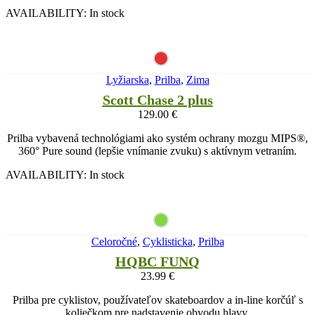
AVAILABILITY:
In stock
Lyžiarska
,
Prilba
,
Zima
Scott Chase 2 plus
129.00
€
Prilba vybavená technológiami ako systém ochrany mozgu MIPS®,
360° Pure sound (lepšie vnímanie zvuku) s aktívnym vetraním.
AVAILABILITY:
In stock
Celoročné
,
Cyklisticka
,
Prilba
HQBC FUNQ
23.99
€
Prilba pre cyklistov, používateľov skateboardov a in-line korčúľ s
koliečkom pre nadstavenie obvodu hlavy.