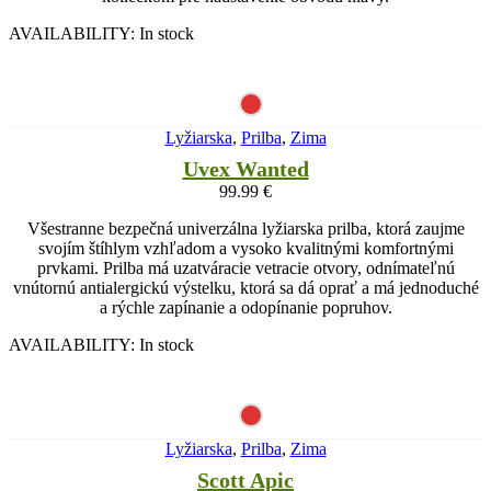
AVAILABILITY:
In stock
Lyžiarska
,
Prilba
,
Zima
Uvex Wanted
99.99
€
Všestranne bezpečná univerzálna lyžiarska prilba, ktorá zaujme
svojím štíhlym vzhľadom a vysoko kvalitnými komfortnými
prvkami. Prilba má uzatváracie vetracie otvory, odnímateľnú
vnútornú antialergickú výstelku, ktorá sa dá oprať a má jednoduché
a rýchle zapínanie a odopínanie popruhov.
AVAILABILITY:
In stock
Lyžiarska
,
Prilba
,
Zima
Scott Apic