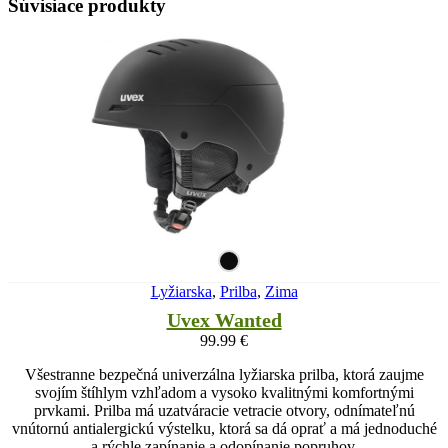
Súvisiace produkty
Lyžiarska
,
Prilba
,
Zima
Uvex Wanted
99.99
€
Všestranne bezpečná univerzálna lyžiarska prilba, ktorá zaujme
svojím štíhlym vzhľadom a vysoko kvalitnými komfortnými
prvkami. Prilba má uzatváracie vetracie otvory, odnímateľnú
vnútornú antialergickú výstelku, ktorá sa dá oprať a má jednoduché
a rýchle zapínanie a odopínanie popruhov.