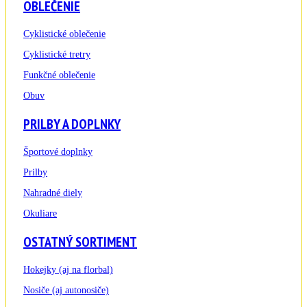
OBLEČENIE
Cyklistické oblečenie
Cyklistické tretry
Funkčné oblečenie
Obuv
PRILBY A DOPLNKY
Športové doplnky
Prilby
Nahradné diely
Okuliare
OSTATNÝ SORTIMENT
Hokejky (aj na florbal)
Nosiče (aj autonosiče)