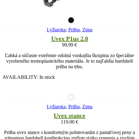
Lyžiarska
,
Prilba
,
Zima
Uvex P1us 2.0
99.99
€
Ľahká a súčasne extrémne odolná vonkajšia škrupina zo špeciálne
vyrobeného termoplastického materiálu. Je to najľahšia hardshell
prilba na trhu.
AVAILABILITY:
In stock
Lyžiarska
,
Prilba
,
Zima
Uvex stance
119.00
€
Prilba uvex stance s komfortným polstrovaním z pamäťovej peny a
robustnou hardshell konštrukciou znižuje riziko zranenia a zvyšuje