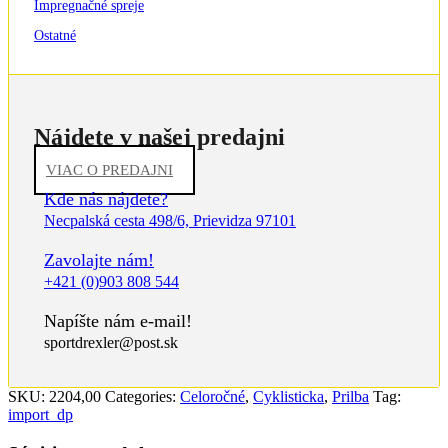
Impregnačné spreje
Ostatné
Nájdete v našej predajni
VIAC O PREDAJNI
Kde nás nájdete?
Necpalská cesta 498/6, Prievidza 97101
Zavolajte nám!
+421 (0)903 808 544
Napíšte nám e-mail!
sportdrexler@post.sk
SKU:
2204,00
Categories:
Celoročné
,
Cyklisticka
,
Prilba
Tag:
import_dp