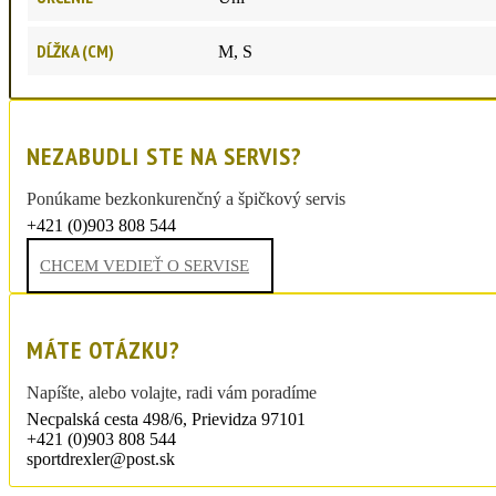
DĹŽKA (CM)
M, S
NEZABUDLI STE NA SERVIS?
Ponúkame bezkonkurenčný a špičkový servis
+421 (0)903 808 544
sportdrexler@post.sk
CHCEM VEDIEŤ O SERVISE
MÁTE OTÁZKU?
Napíšte, alebo volajte, radi vám poradíme
Necpalská cesta 498/6, Prievidza 97101
+421 (0)903 808 544
sportdrexler@post.sk