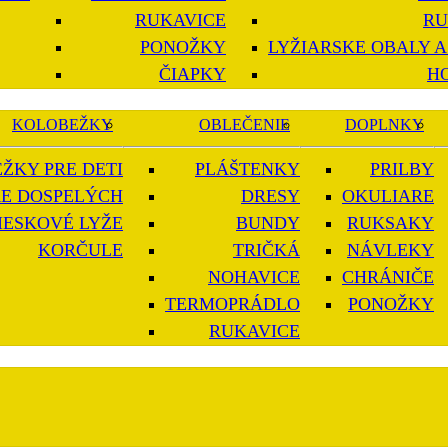
RUKAVICE
RU
PONOŽKY
LYŽIARSKE OBALY A
ČIAPKY
H
KOLOBEŽKY
OBLEČENIE
DOPLNKY
ŽKY PRE DETI
PLÁŠTENKY
PRILBY
E DOSPELÝCH
DRESY
OKULIARE
IESKOVÉ LYŽE
BUNDY
RUKSAKY
KORČULE
TRIČKÁ
NÁVLEKY
NOHAVICE
CHRÁNIČE
TERMOPRÁDLO
PONOŽKY
RUKAVICE