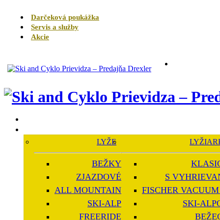
Darčeková poukážka
Servis a služby
Akcie
LYŽE
LYŽIAR
BEŽKY
KLASI
ZJAZDOVÉ
S VYHRIEVA
ALL MOUNTAIN
FISCHER VACUUM 
SKI-ALP
SKI-ALP
FREERIDE
BEŽE