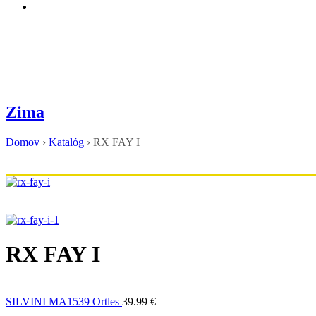
Zima
Domov
›
Katalóg
›
RX FAY I
RX FAY I
SILVINI MA1539 Ortles
39.99
€