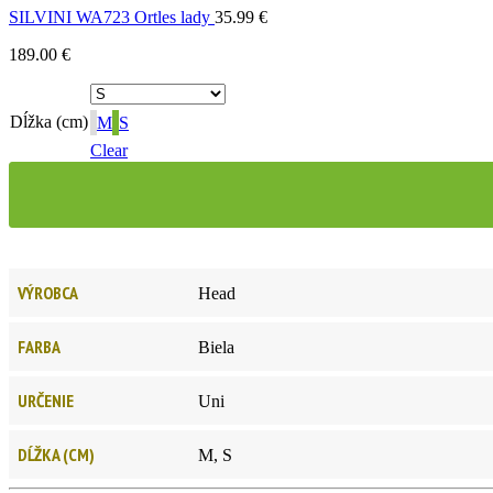
SILVINI WA723 Ortles lady
35.99
€
189.00
€
Dĺžka (cm)
M
S
Clear
VÝROBCA
Head
FARBA
Biela
URČENIE
Uni
DĹŽKA (CM)
M, S