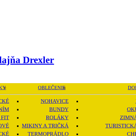
KY
OBLEČENIE
DO
CKÉ
NOHAVICE
NÍM
BUNDY
OK
FIT
ROLÁKY
ZIMN
OVÉ
MIKINY A TRIČKÁ
TURISTICK
CKÉ
TERMOPRÁDLO
CH