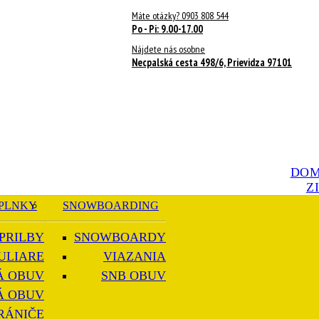
Máte otázky? 0903 808 544
Po - Pi: 9.00-17.00
Nájdete nás osobne
Necpalská cesta 498/6, Prievidza 97101
DO
Z
PLNKY
SNOWBOARDING
PRILBY
SNOWBOARDY
ULIARE
VIAZANIA
Á OBUV
SNB OBUV
Á OBUV
RÁNIČE