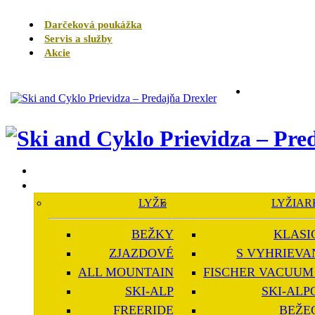
Darčeková poukážka
Servis a služby
Akcie
LYŽE
LYŽIAR
BEŽKY
KLASI
ZJAZDOVÉ
S VYHRIEVA
ALL MOUNTAIN
FISCHER VACUUM 
SKI-ALP
SKI-ALP
FREERIDE
BEŽE