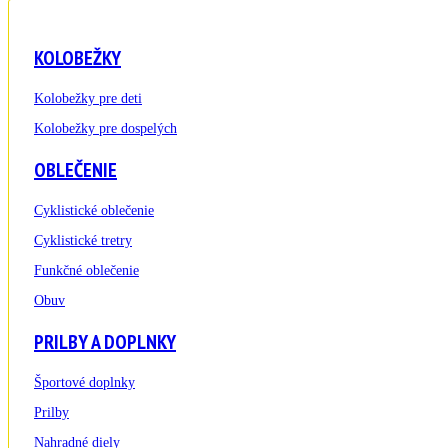
KOLOBEŽKY
Kolobežky pre deti
Kolobežky pre dospelých
OBLEČENIE
Cyklistické oblečenie
Cyklistické tretry
Funkčné oblečenie
Obuv
PRILBY A DOPLNKY
Športové doplnky
Prilby
Nahradné diely