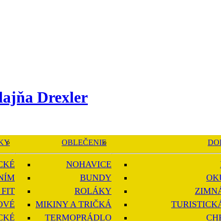
KY
OBLEČENIE
DO
CKÉ
NOHAVICE
NÍM
BUNDY
OK
FIT
ROLÁKY
ZIMN
OVÉ
MIKINY A TRIČKÁ
TURISTICK
CKÉ
TERMOPRÁDLO
CH