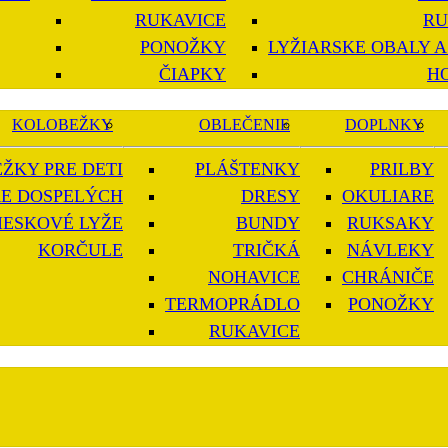
RUKAVICE
RU
PONOŽKY
LYŽIARSKE OBALY A
ČIAPKY
H
KOLOBEŽKY
OBLEČENIE
DOPLNKY
ŽKY PRE DETI
PLÁŠTENKY
PRILBY
E DOSPELÝCH
DRESY
OKULIARE
IESKOVÉ LYŽE
BUNDY
RUKSAKY
KORČULE
TRIČKÁ
NÁVLEKY
NOHAVICE
CHRÁNIČE
TERMOPRÁDLO
PONOŽKY
RUKAVICE