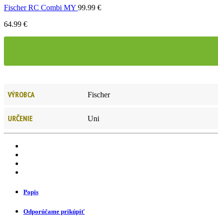
Fischer RC Combi MY
99.99
€
64.99
€
VÝROBCA
Fischer
URČENIE
Uni
Popis
Odporúčame prikúpiť