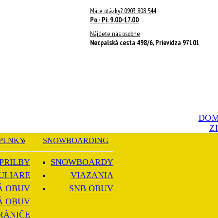
Máte otázky? 0903 808 544
Po - Pi: 9.00-17.00
Nájdete nás osobne
Necpalská cesta 498/6, Prievidza 97101
DO
Z
PLNKY
SNOWBOARDING
PRILBY
SNOWBOARDY
ULIARE
VIAZANIA
Á OBUV
SNB OBUV
Á OBUV
RÁNIČE