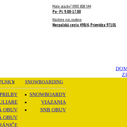
Máte otázky? 0903 808 544
Po - Pi: 9.00-17.00
Nájdete nás osobne
Necpalská cesta 498/6, Prievidza 97101
DO
Z
PLNKY
SNOWBOARDING
PRILBY
SNOWBOARDY
ULIARE
VIAZANIA
Á OBUV
SNB OBUV
Á OBUV
RÁNIČE