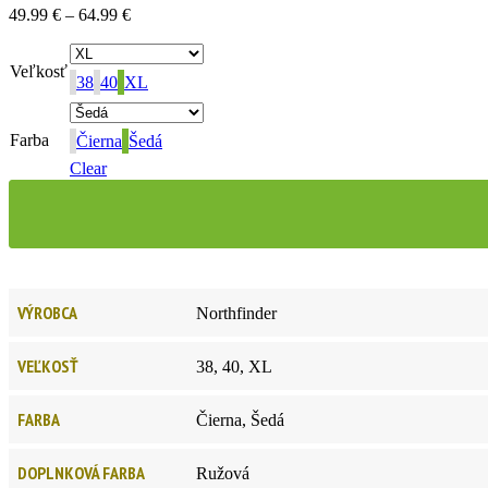
49.99
€
–
64.99
€
Veľkosť
38
40
XL
Farba
Čierna
Šedá
Clear
VÝROBCA
Northfinder
VEĽKOSŤ
38, 40, XL
FARBA
Čierna, Šedá
DOPLNKOVÁ FARBA
Ružová