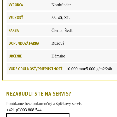
VÝROBCA
Northfinder
VEĽKOSŤ
38, 40, XL
FARBA
Čierna, Šedá
DOPLNKOVÁ FARBA
Ružová
URČENIE
Dámske
VODE ODOLNOSŤ/PRIEPUSTNOSŤ
10 000 mm/5 000 g/m2/24h
NEZABUDLI STE NA SERVIS?
Ponúkame bezkonkurenčný a špičkový servis
+421 (0)903 808 544
sportdrexler@post.sk