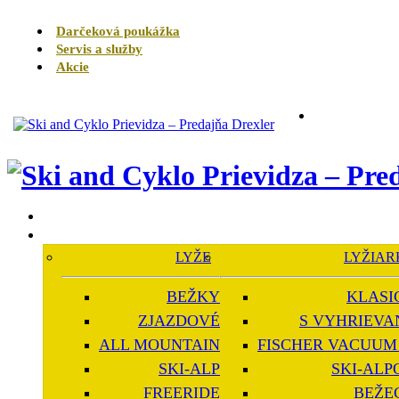
Darčeková poukážka
Servis a služby
Akcie
LYŽE
LYŽIAR
BEŽKY
KLASI
ZJAZDOVÉ
S VYHRIEVA
ALL MOUNTAIN
FISCHER VACUUM 
SKI-ALP
SKI-ALP
FREERIDE
BEŽE