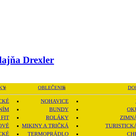
KY
OBLEČENIE
DO
CKÉ
NOHAVICE
NÍM
BUNDY
OK
FIT
ROLÁKY
ZIMN
OVÉ
MIKINY A TRIČKÁ
TURISTICK
CKÉ
TERMOPRÁDLO
CH