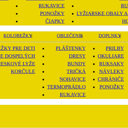
RUKAVICE
RU
PONOŽKY
LYŽIARSKE OBALY A
ČIAPKY
H
KOLOBEŽKY
OBLEČENIE
DOPLNKY
ŽKY PRE DETI
PLÁŠTENKY
PRILBY
E DOSPELÝCH
DRESY
OKULIARE
IESKOVÉ LYŽE
BUNDY
RUKSAKY
KORČULE
TRIČKÁ
NÁVLEKY
NOHAVICE
CHRÁNIČE
TERMOPRÁDLO
PONOŽKY
RUKAVICE