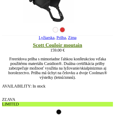
Lyžiarska
,
Prilba
,
Zima
Scott Couloir moutain
159.00
€
Freeridova prilba s mimoriadne ľahkou konštrukciou vďaka
použitému materiálu Casidion®. Duálna certifikácia prilby
zabezpečuje možnosť využitia na lyžovanie/skialpinizmus aj
horolezectvo. Prilba má úchyt na čelovku a dvoje Coolmax®
výstelky (letnú/zmnú).
AVAILABILITY:
In stock
ZĽAVA
LIMITED