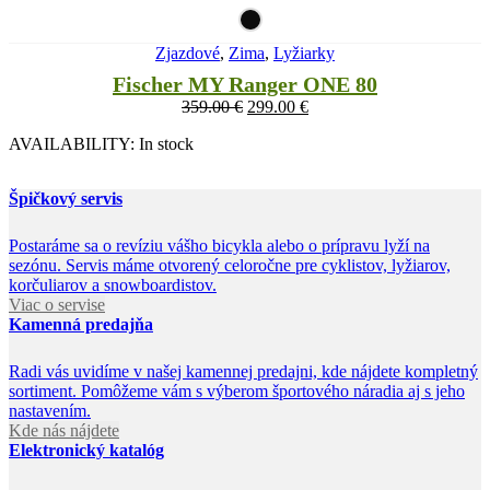
Zjazdové
,
Zima
,
Lyžiarky
Fischer MY Ranger ONE 80
359.00
€
299.00
€
AVAILABILITY:
In stock
Špičkový servis
Postaráme sa o revíziu vášho bicykla alebo o prípravu lyží na
sezónu. Servis máme otvorený celoročne pre cyklistov, lyžiarov,
korčuliarov a snowboardistov.
Viac o servise
Kamenná predajňa
Radi vás uvidíme v našej kamennej predajni, kde nájdete kompletný
sortiment. Pomôžeme vám s výberom športového náradia aj s jeho
nastavením.
Kde nás nájdete
Elektronický katalóg