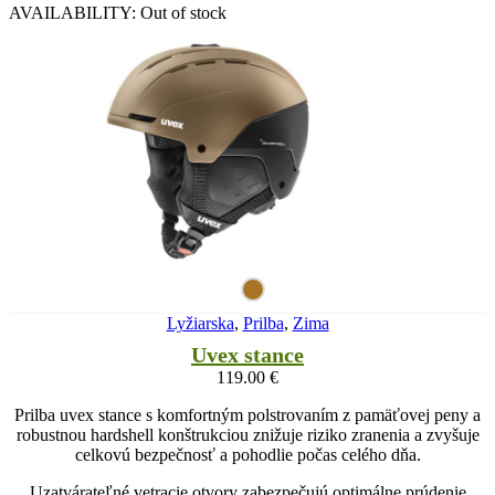
AVAILABILITY:
Out of stock
Lyžiarska
,
Prilba
,
Zima
Uvex stance
119.00
€
Prilba uvex stance s komfortným polstrovaním z pamäťovej peny a
robustnou hardshell konštrukciou znižuje riziko zranenia a zvyšuje
celkovú bezpečnosť a pohodlie počas celého dňa.
Uzatvárateľné vetracie otvory zabezpečujú optimálne prúdenie