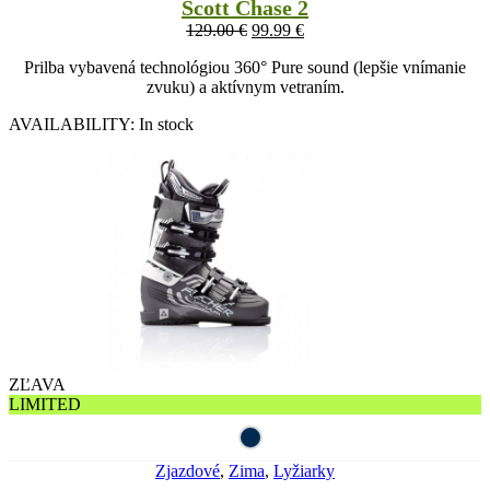
Scott Chase 2
129.00
€
99.99
€
Prilba vybavená technológiou 360° Pure sound (lepšie vnímanie
zvuku) a aktívnym vetraním.
AVAILABILITY:
In stock
ZĽAVA
LIMITED
Zjazdové
,
Zima
,
Lyžiarky