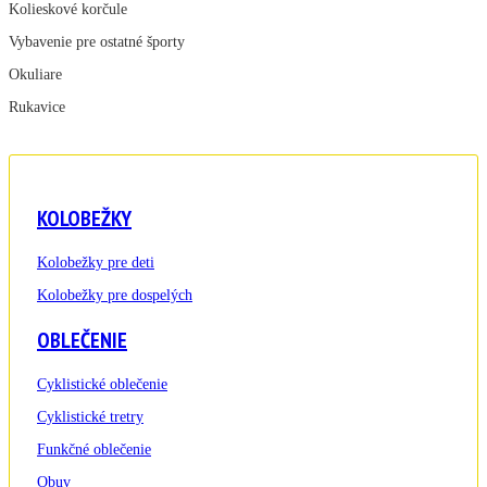
Kolieskové korčule
Vybavenie pre ostatné športy
Okuliare
Rukavice
KOLOBEŽKY
Kolobežky pre deti
Kolobežky pre dospelých
OBLEČENIE
Cyklistické oblečenie
Cyklistické tretry
Funkčné oblečenie
Obuv