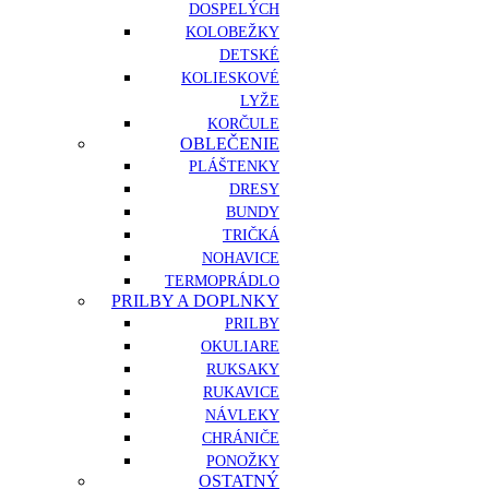
DOSPELÝCH
KOLOBEŽKY
DETSKÉ
KOLIESKOVÉ
LYŽE
KORČULE
OBLEČENIE
PLÁŠTENKY
DRESY
BUNDY
TRIČKÁ
NOHAVICE
TERMOPRÁDLO
PRILBY A DOPLNKY
PRILBY
OKULIARE
RUKSAKY
RUKAVICE
NÁVLEKY
CHRÁNIČE
PONOŽKY
OSTATNÝ