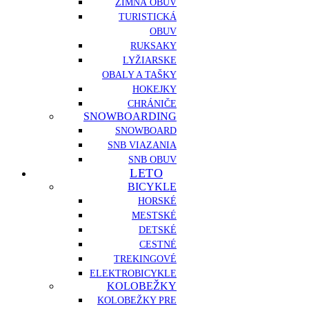
ZIMNÁ OBUV
TURISTICKÁ
OBUV
RUKSAKY
LYŽIARSKE
OBALY A TAŠKY
HOKEJKY
CHRÁNIČE
SNOWBOARDING
SNOWBOARD
SNB VIAZANIA
SNB OBUV
LETO
BICYKLE
HORSKÉ
MESTSKÉ
DETSKÉ
CESTNÉ
TREKINGOVÉ
ELEKTROBICYKLE
KOLOBEŽKY
KOLOBEŽKY PRE