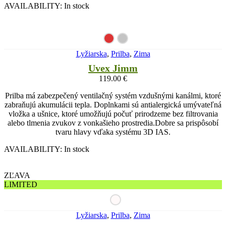
AVAILABILITY:
In stock
Lyžiarska
,
Prilba
,
Zima
Uvex Jimm
119.00
€
Prilba má zabezpečený ventilačný systém vzdušnými kanálmi, ktoré
zabraňujú akumulácii tepla. Doplnkami sú antialergická umývateľná
vložka a ušnice, ktoré umožňujú počuť prirodzeme bez filtrovania
alebo tlmenia zvukov z vonkašieho prostredia.Dobre sa prispôsobí
tvaru hlavy vďaka systému 3D IAS.
AVAILABILITY:
In stock
ZĽAVA
LIMITED
Lyžiarska
,
Prilba
,
Zima