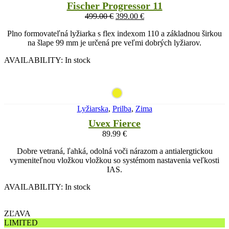
Fischer Progressor 11
499.00
€
399.00
€
Plno formovateľná lyžiarka s flex indexom 110 a základnou širkou
na šlape 99 mm je určená pre veľmi dobrých lyžiarov.
AVAILABILITY:
In stock
Lyžiarska
,
Prilba
,
Zima
Uvex Fierce
89.99
€
Dobre vetraná, ľahká, odolná voči nárazom a antialergtickou
vymeniteľnou vložkou vložkou so systémom nastavenia veľkosti
IAS.
AVAILABILITY:
In stock
ZĽAVA
LIMITED