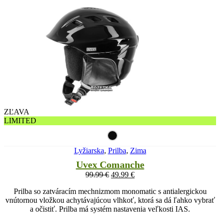
ZĽAVA
LIMITED
Lyžiarska
,
Prilba
,
Zima
Uvex Comanche
99.99
€
49.99
€
Prilba so zatváracím mechnizmom monomatic s antialergickou
vnútornou vložkou achytávajúcou vlhkoť, ktorá sa dá ľahko vybrať
a očistiť. Prilba má systém nastavenia veľkosti IAS.