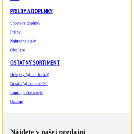
PRILBY A DOPLNKY
Športové doplnky
Prilby
Nahradné diely
Okuliare
OSTATNÝ SORTIMENT
Hokejky (aj na florbal)
Nosiče (aj autonosiče)
Impregnačné spreje
Ostatné
Nájdete v našej predajni