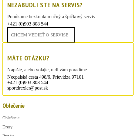
NEZABUDLI STE NA SERVIS?
Ponúkame bezkonkurenčný a špičkový servis
+421 (0)903 808 544
sportdrexler@post.sk
CHCEM VEDIEŤ O SERVISE
MÁTE OTÁZKU?
Napíšte, alebo volajte, radi vám poradíme
Necpalská cesta 498/6, Prievidza 97101
+421 (0)903 808 544
sportdrexler@post.sk
Oblečenie
Oblečenie
Dresy