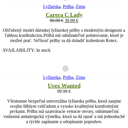
Lyžiarska
,
Prilba
,
Zima
Carera C Lady
99.99
€
39.99
€
Obľubený model dámskej lyžiarskej prilby s moderným designom a
ľahkou konštrukciou.Prilbá má odnímateľné polstrovanie, ktoré je
možné prať. Veľkosť prilby sa dá doladiť kolieskom Rotex.
AVAILABILITY:
In stock
Lyžiarska
,
Prilba
,
Zima
Uvex Wanted
99.99
€
Všestranne bezpečná univerzálna lyžiarska prilba, ktorá zaujme
svojím štíhlym vzhľadom a vysoko kvalitnými komfortnými
prvkami. Prilba má uzatváracie vetracie otvory, odnímateľnú
vnútornú antialergickú výstelku, ktorá sa dá oprať a má jednoduché
a rýchle zapínanie a odopínanie popruhov.