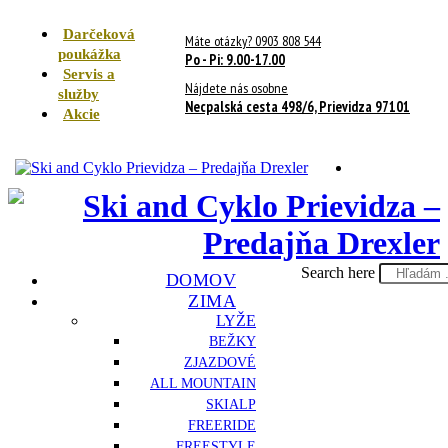
Darčeková
Máte otázky? 0903 808 544
poukážka
Po - Pi: 9.00-17.00
Servis a
Nájdete nás osobne
služby
Necpalská cesta 498/6, Prievidza 97101
Akcie
Search here
DOMOV
ZIMA
LYŽE
BEŽKY
ZJAZDOVÉ
ALL MOUNTAIN
SKIALP
FREERIDE
FREESTYLE