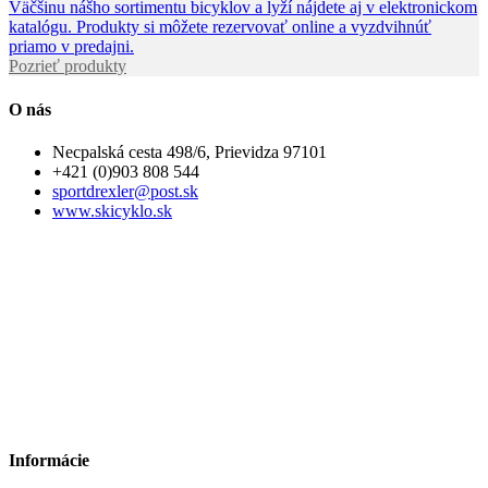
Väčšinu nášho sortimentu bicyklov a lyží nájdete aj v elektronickom
katalógu. Produkty si môžete rezervovať online a vyzdvihnúť
priamo v predajni.
Pozrieť produkty
O nás
Necpalská cesta 498/6, Prievidza 97101
+421 (0)903 808 544
sportdrexler@post.sk
www.skicyklo.sk
Informácie