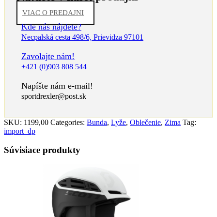
VIAC O PREDAJNI
Kde nás nájdete?
Necpalská cesta 498/6, Prievidza 97101
Zavolajte nám!
+421 (0)903 808 544
Napíšte nám e-mail!
sportdrexler@post.sk
SKU:
1199,00
Categories:
Bunda
,
Lyže
,
Oblečenie
,
Zima
Tag:
import_dp
Súvisiace produkty