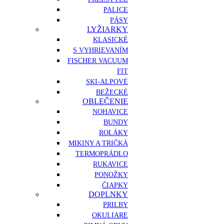
PALICE
PÁSY
LYŽIARKY
KLASICKÉ
S VYHRIEVANÍM
FISCHER VACUUM
FIT
SKI-ALPOVÉ
BEŽECKÉ
OBLEČENIE
NOHAVICE
BUNDY
ROLÁKY
MIKINY A TRIČKÁ
TERMOPRÁDLO
RUKAVICE
PONOŽKY
ČIAPKY
DOPLNKY
PRILBY
OKULIARE