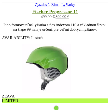
Zjazdové
,
Zima
,
Lyžiarky
Fischer Progressor 11
499.00
€
399.00
€
Plno formovateľná lyžiarka s flex indexom 110 a základnou širkou
na šlape 99 mm je určená pre veľmi dobrých lyžiarov.
AVAILABILITY:
In stock
ZĽAVA
LIMITED