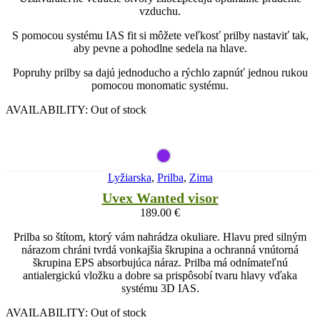
vzduchu.
S pomocou systému IAS fit si môžete veľkosť prilby nastaviť tak,
aby pevne a pohodlne sedela na hlave.
Popruhy prilby sa dajú jednoducho a rýchlo zapnúť jednou rukou
pomocou monomatic systému.
AVAILABILITY:
Out of stock
Lyžiarska
,
Prilba
,
Zima
Uvex Wanted visor
189.00
€
Prilba so štítom, ktorý vám nahrádza okuliare. Hlavu pred silným
nárazom chráni tvrdá vonkajšia škrupina a ochranná vnútorná
škrupina EPS absorbujúca náraz. Prilba má odnímateľnú
antialergickú vložku a dobre sa prispôsobí tvaru hlavy vďaka
systému 3D IAS.
AVAILABILITY:
Out of stock