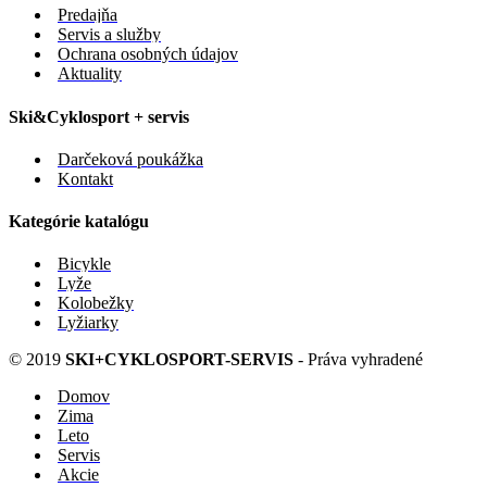
Predajňa
Servis a služby
Ochrana osobných údajov
Aktuality
Ski&Cyklosport + servis
Darčeková poukážka
Kontakt
Kategórie katalógu
Bicykle
Lyže
Kolobežky
Lyžiarky
© 2019
SKI+CYKLOSPORT-SERVIS
- Práva vyhradené
Domov
Zima
Leto
Servis
Akcie