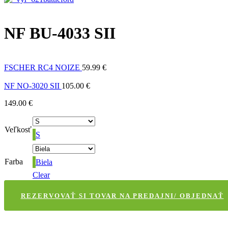
NF BU-4033 SII
FSCHER RC4 NOIZE
59.99
€
NF NO-3020 SII
105.00
€
149.00
€
Veľkosť
S
Farba
Biela
Clear
REZERVOVAŤ SI TOVAR NA PREDAJNI/ OBJEDNAŤ