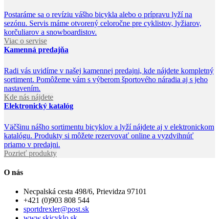
Postaráme sa o revíziu vášho bicykla alebo o prípravu lyží na
sezónu. Servis máme otvorený celoročne pre cyklistov, lyžiarov,
korčuliarov a snowboardistov.
Viac o servise
Kamenná predajňa
Radi vás uvidíme v našej kamennej predajni, kde nájdete kompletný
sortiment. Pomôžeme vám s výberom športového náradia aj s jeho
nastavením.
Kde nás nájdete
Elektronický katalóg
Väčšinu nášho sortimentu bicyklov a lyží nájdete aj v elektronickom
katalógu. Produkty si môžete rezervovať online a vyzdvihnúť
priamo v predajni.
Pozrieť produkty
O nás
Necpalská cesta 498/6, Prievidza 97101
+421 (0)903 808 544
sportdrexler@post.sk
www.skicyklo.sk