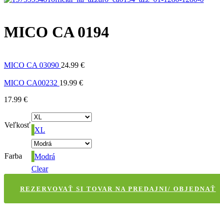
MICO CA 0194
MICO CA 03090
24.99
€
MICO CA00232
19.99
€
17.99
€
Veľkosť
XL
Farba
Modrá
Clear
REZERVOVAŤ SI TOVAR NA PREDAJNI/ OBJEDNAŤ