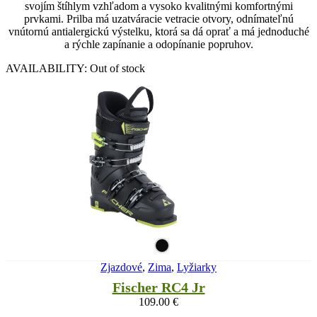
svojím štíhlym vzhľadom a vysoko kvalitnými komfortnými
prvkami. Prilba má uzatváracie vetracie otvory, odnímateľnú
vnútornú antialergickú výstelku, ktorá sa dá oprať a má jednoduché
a rýchle zapínanie a odopínanie popruhov.
AVAILABILITY:
Out of stock
Zjazdové
,
Zima
,
Lyžiarky
Fischer RC4 Jr
109.00
€