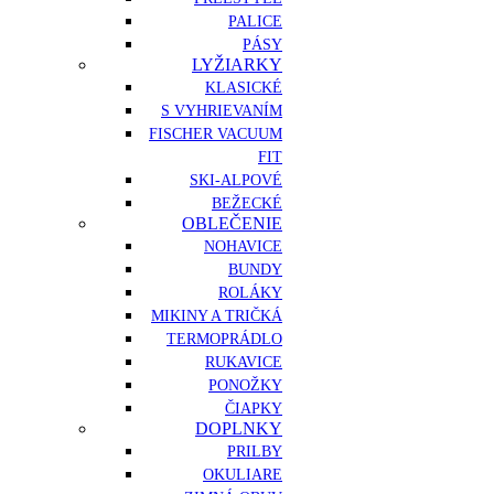
PALICE
PÁSY
LYŽIARKY
KLASICKÉ
S VYHRIEVANÍM
FISCHER VACUUM
FIT
SKI-ALPOVÉ
BEŽECKÉ
OBLEČENIE
NOHAVICE
BUNDY
ROLÁKY
MIKINY A TRIČKÁ
TERMOPRÁDLO
RUKAVICE
PONOŽKY
ČIAPKY
DOPLNKY
PRILBY
OKULIARE