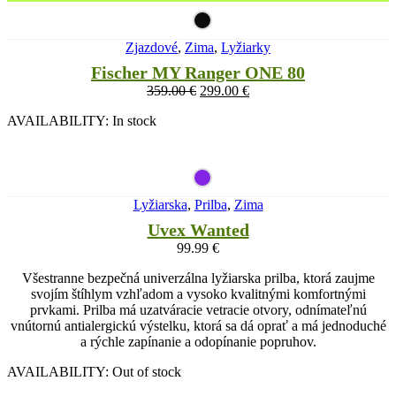
Zjazdové
,
Zima
,
Lyžiarky
Fischer MY Ranger ONE 80
359.00
€
299.00
€
AVAILABILITY:
In stock
Lyžiarska
,
Prilba
,
Zima
Uvex Wanted
99.99
€
Všestranne bezpečná univerzálna lyžiarska prilba, ktorá zaujme
svojím štíhlym vzhľadom a vysoko kvalitnými komfortnými
prvkami. Prilba má uzatváracie vetracie otvory, odnímateľnú
vnútornú antialergickú výstelku, ktorá sa dá oprať a má jednoduché
a rýchle zapínanie a odopínanie popruhov.
AVAILABILITY:
Out of stock