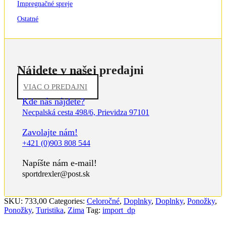
Impregnačné spreje
Ostatné
Nájdete v našej predajni
VIAC O PREDAJNI
Kde nás nájdete?
Necpalská cesta 498/6, Prievidza 97101
Zavolajte nám!
+421 (0)903 808 544
Napíšte nám e-mail!
sportdrexler@post.sk
SKU:
733,00
Categories:
Celoročné
,
Doplnky
,
Doplnky
,
Ponožky
,
Ponožky
,
Turistika
,
Zima
Tag:
import_dp