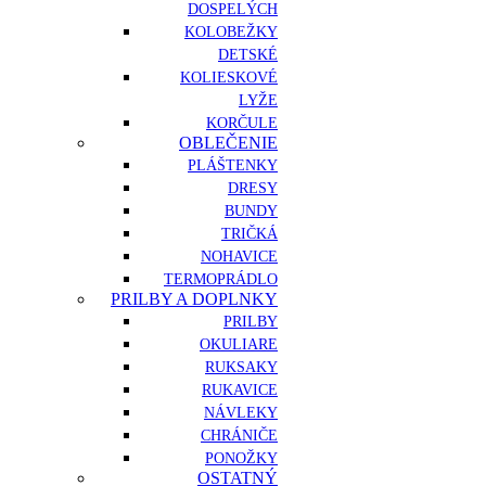
DOSPELÝCH
KOLOBEŽKY
DETSKÉ
KOLIESKOVÉ
LYŽE
KORČULE
OBLEČENIE
PLÁŠTENKY
DRESY
BUNDY
TRIČKÁ
NOHAVICE
TERMOPRÁDLO
PRILBY A DOPLNKY
PRILBY
OKULIARE
RUKSAKY
RUKAVICE
NÁVLEKY
CHRÁNIČE
PONOŽKY
OSTATNÝ