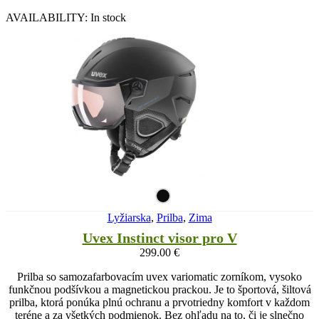
AVAILABILITY:
In stock
Lyžiarska
,
Prilba
,
Zima
Uvex Instinct visor pro V
299.00
€
Prilba so samozafarbovacím uvex variomatic zorníkom, vysoko
funkčnou podšívkou a magnetickou prackou. Je to športová, šiltová
prilba, ktorá ponúka plnú ochranu a prvotriedny komfort v každom
teréne a za všetkých podmienok. Bez ohľadu na to, či je slnečno