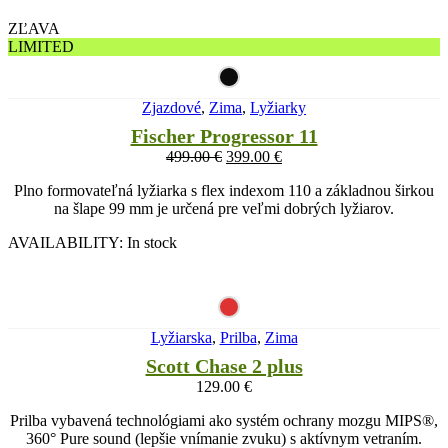
ZĽAVA
LIMITED
Zjazdové
,
Zima
,
Lyžiarky
Fischer Progressor 11
499.00
€
399.00
€
Plno formovateľná lyžiarka s flex indexom 110 a základnou širkou
na šlape 99 mm je určená pre veľmi dobrých lyžiarov.
AVAILABILITY:
In stock
Lyžiarska
,
Prilba
,
Zima
Scott Chase 2 plus
129.00
€
Prilba vybavená technológiami ako systém ochrany mozgu MIPS®,
360° Pure sound (lepšie vnímanie zvuku) s aktívnym vetraním.