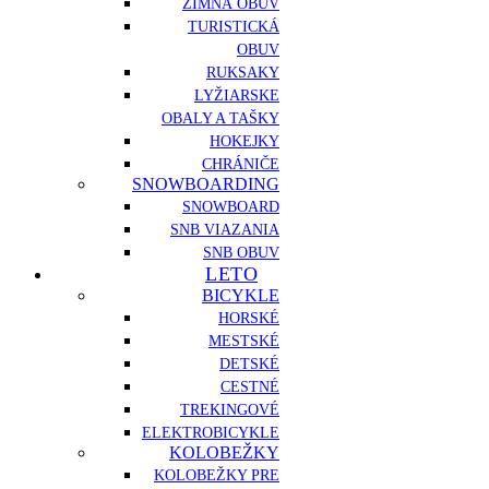
ZIMNÁ OBUV
TURISTICKÁ
OBUV
RUKSAKY
LYŽIARSKE
OBALY A TAŠKY
HOKEJKY
CHRÁNIČE
SNOWBOARDING
SNOWBOARD
SNB VIAZANIA
SNB OBUV
LETO
BICYKLE
HORSKÉ
MESTSKÉ
DETSKÉ
CESTNÉ
TREKINGOVÉ
ELEKTROBICYKLE
KOLOBEŽKY
KOLOBEŽKY PRE