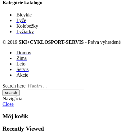
Kategórie katalógu
Bicykle
Lyže
Kolobežky
Lyžiarky
© 2019
SKI+CYKLOSPORT-SERVIS
- Práva vyhradené
Domov
Zima
Leto
Servis
Akcie
Search here
Navigácia
Close
Môj košík
Recently Viewed