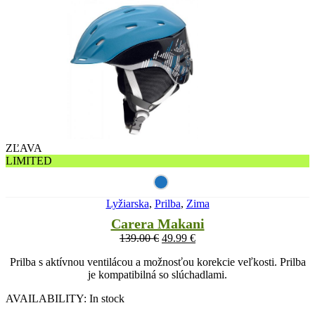
ZĽAVA
LIMITED
Lyžiarska
,
Prilba
,
Zima
Carera Makani
139.00
€
49.99
€
Prilba s aktívnou ventilácou a možnosťou korekcie veľkosti. Prilba
je kompatibilná so slúchadlami.
AVAILABILITY:
In stock