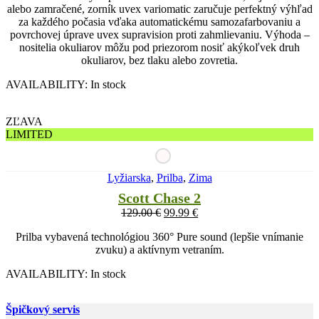
alebo zamračené, zorník uvex variomatic zaručuje perfektný výhľad
za každého počasia vďaka automatickému samozafarbovaniu a
povrchovej úprave uvex supravision proti zahmlievaniu. Výhoda –
nositelia okuliarov môžu pod priezorom nosiť akýkoľvek druh
okuliarov, bez tlaku alebo zovretia.
AVAILABILITY:
In stock
ZĽAVA
LIMITED
Lyžiarska
,
Prilba
,
Zima
Scott Chase 2
129.00
€
99.99
€
Prilba vybavená technológiou 360° Pure sound (lepšie vnímanie
zvuku) a aktívnym vetraním.
AVAILABILITY:
In stock
Špičkový servis