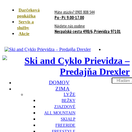
Darčeková
Máte otázky? 0903 808 544
poukážka
Po - Pi: 9.00-17.00
Servis a
Nájdete nás osobne
služby
Necpalská cesta 498/6, Prievidza 97101
Akcie
Search
DOMOV
here
ZIMA
LYŽE
BEŽKY
ZJAZDOVÉ
ALL MOUNTAIN
SKIALP
FREERIDE
FREESTYLE