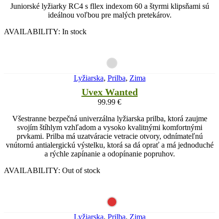
Juniorské lyžiarky RC4 s fllex indexom 60 a štyrmi klipsňami sú
ideálnou voľbou pre malých pretekárov.
AVAILABILITY:
In stock
Lyžiarska
,
Prilba
,
Zima
Uvex Wanted
99.99
€
Všestranne bezpečná univerzálna lyžiarska prilba, ktorá zaujme
svojím štíhlym vzhľadom a vysoko kvalitnými komfortnými
prvkami. Prilba má uzatváracie vetracie otvory, odnímateľnú
vnútornú antialergickú výstelku, ktorá sa dá oprať a má jednoduché
a rýchle zapínanie a odopínanie popruhov.
AVAILABILITY:
Out of stock
Lyžiarska
,
Prilba
,
Zima