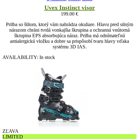
Uvex Instinct visor
199.00
€
Prilba so štítom, ktorý vám nahrádza okuliare. Hlavu pred silným
nárazom chráni tvrdá vonkajšia škrupina a ochranná vnútorná
škrupina EPS absorbujúca náraz. Prilba má odnímateľnú
antialergickú vložku a dobre sa prispôsobí tvaru hlavy vďaka
systému 3D IAS.
AVAILABILITY:
In stock
ZĽAVA
LIMITED