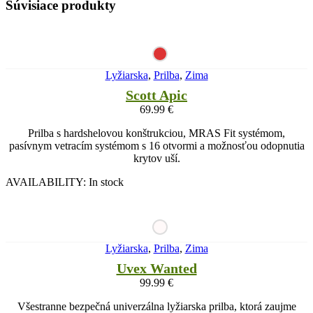
Súvisiace produkty
Lyžiarska
,
Prilba
,
Zima
Scott Apic
69.99
€
Prilba s hardshelovou konštrukciou, MRAS Fit systémom,
pasívnym vetracím systémom s 16 otvormi a možnosťou odopnutia
krytov uší.
AVAILABILITY:
In stock
Lyžiarska
,
Prilba
,
Zima
Uvex Wanted
99.99
€
Všestranne bezpečná univerzálna lyžiarska prilba, ktorá zaujme