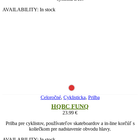
AVAILABILITY:
In stock
Celoročné
,
Cyklisticka
,
Prilba
HQBC FUNQ
23.99
€
Prilba pre cyklistov, používateľov skateboardov a in-line korčúľ s
koliečkom pre nadstavenie obvodu hlavy.
AVAILABILITY:
In stock