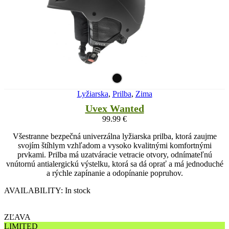
Lyžiarska
,
Prilba
,
Zima
Uvex Wanted
99.99
€
Všestranne bezpečná univerzálna lyžiarska prilba, ktorá zaujme
svojím štíhlym vzhľadom a vysoko kvalitnými komfortnými
prvkami. Prilba má uzatváracie vetracie otvory, odnímateľnú
vnútornú antialergickú výstelku, ktorá sa dá oprať a má jednoduché
a rýchle zapínanie a odopínanie popruhov.
AVAILABILITY:
In stock
ZĽAVA
LIMITED