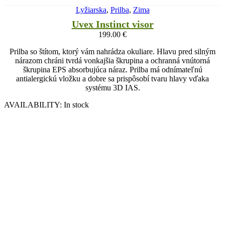
Lyžiarska
,
Prilba
,
Zima
Uvex Instinct visor
199.00
€
Prilba so štítom, ktorý vám nahrádza okuliare. Hlavu pred silným
nárazom chráni tvrdá vonkajšia škrupina a ochranná vnútorná
škrupina EPS absorbujúca náraz. Prilba má odnímateľnú
antialergickú vložku a dobre sa prispôsobí tvaru hlavy vďaka
systému 3D IAS.
AVAILABILITY:
In stock