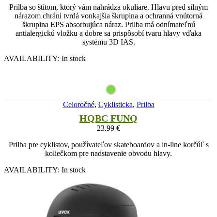
Prilba so štítom, ktorý vám nahrádza okuliare. Hlavu pred silným
nárazom chráni tvrdá vonkajšia škrupina a ochranná vnútorná
škrupina EPS absorbujúca náraz. Prilba má odnímateľnú
antialergickú vložku a dobre sa prispôsobí tvaru hlavy vďaka
systému 3D IAS.
AVAILABILITY:
In stock
Celoročné
,
Cyklisticka
,
Prilba
HQBC FUNQ
23.99
€
Prilba pre cyklistov, používateľov skateboardov a in-line korčúľ s
koliečkom pre nadstavenie obvodu hlavy.
AVAILABILITY:
In stock