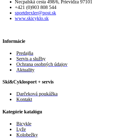
Necpalská cesta 498/6, Prievidza 97101
+421 (0)903 808 544
sportdrexler@post.sk
www.skicyklo.sk
Informácie
Predajňa
Servis a služby
Ochrana osobných údajov
Aktuality
Ski&Cyklosport + servis
Darčeková poukážka
Kontakt
Kategórie katalógu
Bicykle
Lyže
Kolobežky