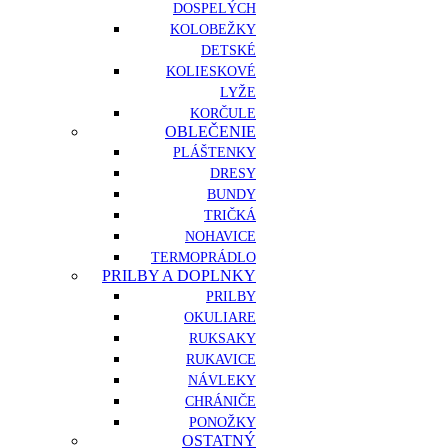
DOSPELÝCH
KOLOBEŽKY
DETSKÉ
KOLIESKOVÉ
LYŽE
KORČULE
OBLEČENIE
PLÁŠTENKY
DRESY
BUNDY
TRIČKÁ
NOHAVICE
TERMOPRÁDLO
PRILBY A DOPLNKY
PRILBY
OKULIARE
RUKSAKY
RUKAVICE
NÁVLEKY
CHRÁNIČE
PONOŽKY
OSTATNÝ