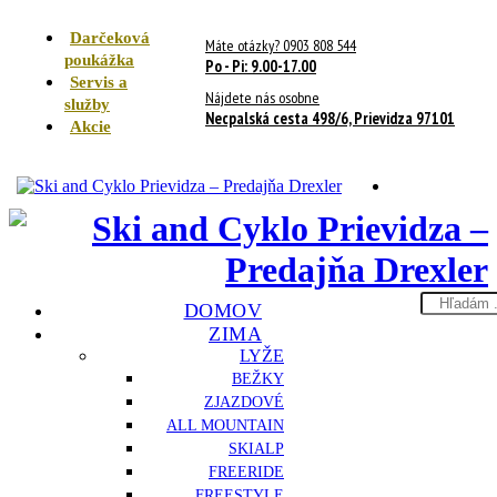
Darčeková
Máte otázky? 0903 808 544
poukážka
Po - Pi: 9.00-17.00
Servis a
Nájdete nás osobne
služby
Necpalská cesta 498/6, Prievidza 97101
Akcie
Search
DOMOV
here
ZIMA
LYŽE
BEŽKY
ZJAZDOVÉ
ALL MOUNTAIN
SKIALP
FREERIDE
FREESTYLE