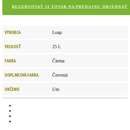
REZERVOVAŤ SI TOVAR NA PREDAJNI/ OBJEDNAŤ
VÝROBCA
Loap
VEĽKOSŤ
25 L
FARBA
Čierna
DOPLNKOVÁ FARBA
Červená
URČENIE
Uni