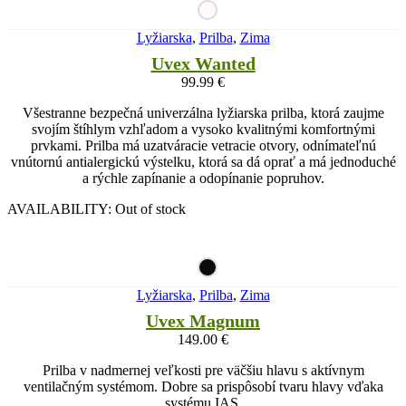
Lyžiarska
,
Prilba
,
Zima
Uvex Wanted
99.99
€
Všestranne bezpečná univerzálna lyžiarska prilba, ktorá zaujme
svojím štíhlym vzhľadom a vysoko kvalitnými komfortnými
prvkami. Prilba má uzatváracie vetracie otvory, odnímateľnú
vnútornú antialergickú výstelku, ktorá sa dá oprať a má jednoduché
a rýchle zapínanie a odopínanie popruhov.
AVAILABILITY:
Out of stock
Lyžiarska
,
Prilba
,
Zima
Uvex Magnum
149.00
€
Prilba v nadmernej veľkosti pre väčšiu hlavu s aktívnym
ventilačným systémom. Dobre sa prispôsobí tvaru hlavy vďaka
systému IAS.