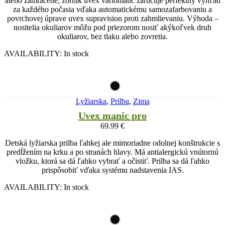
alebo zamračené, zorník uvex variomatic zaručuje perfektný výhľad
za každého počasia vďaka automatickému samozafarbovaniu a
povrchovej úprave uvex supravision proti zahmlievaniu. Výhoda –
nositelia okuliarov môžu pod priezorom nosiť akýkoľvek druh
okuliarov, bez tlaku alebo zovretia.
AVAILABILITY:
In stock
Lyžiarska
,
Prilba
,
Zima
Uvex manic pro
69.99
€
Detská lyžiarska prilba ľahkej ale mimoriadne odolnej konštrukcie s
predĺžením na krku a po stranách hlavy. Má antialergickú vnútornú
vložku, ktorá sa dá ľahko vybrať a očistiť. Prilba sa dá ľahko
prispôsobiť vďaka systému nadstavenia IAS.
AVAILABILITY:
In stock