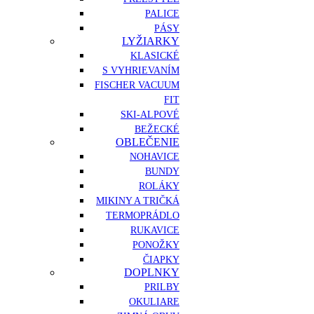
PALICE
PÁSY
LYŽIARKY
KLASICKÉ
S VYHRIEVANÍM
FISCHER VACUUM
FIT
SKI-ALPOVÉ
BEŽECKÉ
OBLEČENIE
NOHAVICE
BUNDY
ROLÁKY
MIKINY A TRIČKÁ
TERMOPRÁDLO
RUKAVICE
PONOŽKY
ČIAPKY
DOPLNKY
PRILBY
OKULIARE