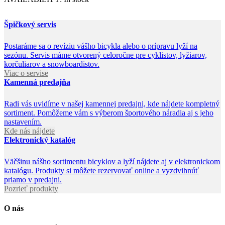
Špičkový servis
Postaráme sa o revíziu vášho bicykla alebo o prípravu lyží na
sezónu. Servis máme otvorený celoročne pre cyklistov, lyžiarov,
korčuliarov a snowboardistov.
Viac o servise
Kamenná predajňa
Radi vás uvidíme v našej kamennej predajni, kde nájdete kompletný
sortiment. Pomôžeme vám s výberom športového náradia aj s jeho
nastavením.
Kde nás nájdete
Elektronický katalóg
Väčšinu nášho sortimentu bicyklov a lyží nájdete aj v elektronickom
katalógu. Produkty si môžete rezervovať online a vyzdvihnúť
priamo v predajni.
Pozrieť produkty
O nás