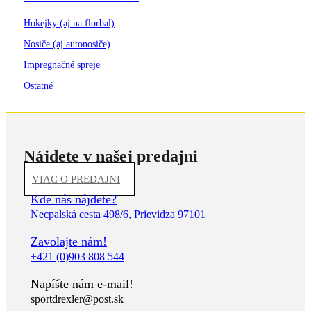
Hokejky (aj na florbal)
Nosiče (aj autonosiče)
Impregnačné spreje
Ostatné
Nájdete v našej predajni
VIAC O PREDAJNI
Kde nás nájdete?
Necpalská cesta 498/6, Prievidza 97101
Zavolajte nám!
+421 (0)903 808 544
Napíšte nám e-mail!
sportdrexler@post.sk