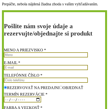
Prepáčte, nebola nájdená žiadna zhoda s vašim vyhľadávaním.
Pošlite nám svoje údaje a
rezervujte/objednajte si produkt
MENO A PRIEZVISKO *
E-MAIL *
TELEFÓNNE ČÍSLO *
REZERVOVAŤ NA PREDAJNI
OBJEDNAŤ
TERMÍN REZERVÁCIE *
FARBA A VEĽKOSŤ *