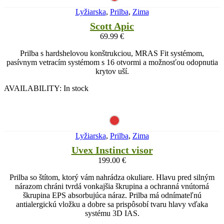
Lyžiarska
,
Prilba
,
Zima
Scott Apic
69.99
€
Prilba s hardshelovou konštrukciou, MRAS Fit systémom,
pasívnym vetracím systémom s 16 otvormi a možnosťou odopnutia
krytov uší.
AVAILABILITY:
In stock
Lyžiarska
,
Prilba
,
Zima
Uvex Instinct visor
199.00
€
Prilba so štítom, ktorý vám nahrádza okuliare. Hlavu pred silným
nárazom chráni tvrdá vonkajšia škrupina a ochranná vnútorná
škrupina EPS absorbujúca náraz. Prilba má odnímateľnú
antialergickú vložku a dobre sa prispôsobí tvaru hlavy vďaka
systému 3D IAS.