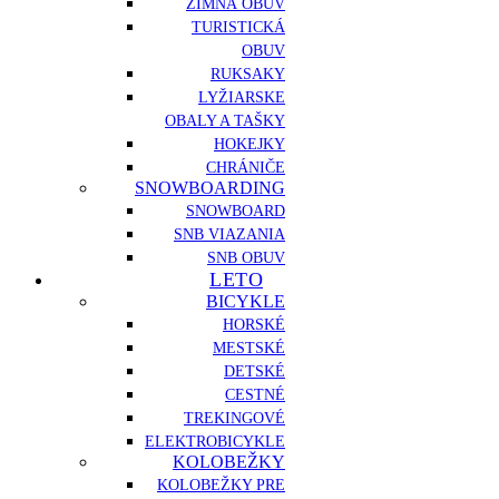
ZIMNÁ OBUV
TURISTICKÁ
OBUV
RUKSAKY
LYŽIARSKE
OBALY A TAŠKY
HOKEJKY
CHRÁNIČE
SNOWBOARDING
SNOWBOARD
SNB VIAZANIA
SNB OBUV
LETO
BICYKLE
HORSKÉ
MESTSKÉ
DETSKÉ
CESTNÉ
TREKINGOVÉ
ELEKTROBICYKLE
KOLOBEŽKY
KOLOBEŽKY PRE