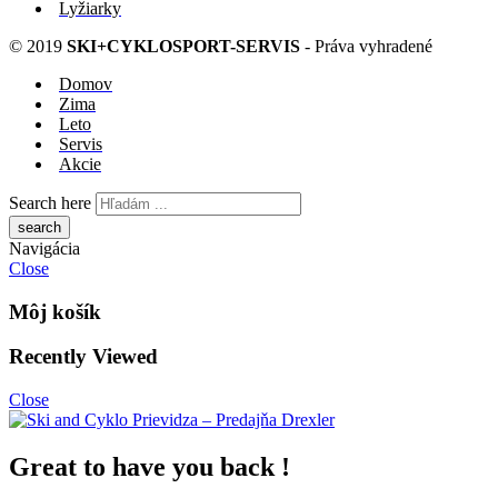
Lyžiarky
© 2019
SKI+CYKLOSPORT-SERVIS
- Práva vyhradené
Domov
Zima
Leto
Servis
Akcie
Search here
Navigácia
Close
Môj košík
Recently Viewed
Close
Great to have you back !