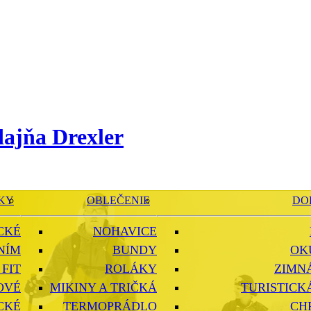
KY
OBLEČENIE
DO
CKÉ
NOHAVICE
NÍM
BUNDY
OK
FIT
ROLÁKY
ZIMN
OVÉ
MIKINY A TRIČKÁ
TURISTICK
CKÉ
TERMOPRÁDLO
CH