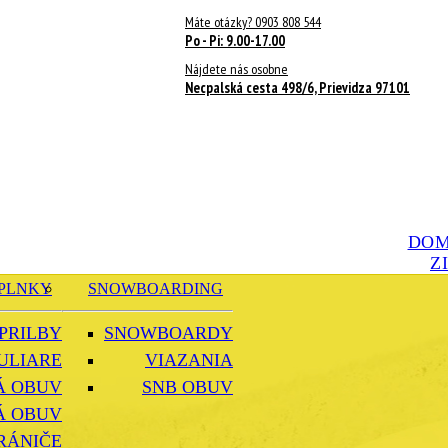
Máte otázky? 0903 808 544
Po - Pi: 9.00-17.00
Nájdete nás osobne
Necpalská cesta 498/6, Prievidza 97101
DO
Z
PLNKY
SNOWBOARDING
PRILBY
SNOWBOARDY
ULIARE
VIAZANIA
Á OBUV
SNB OBUV
Á OBUV
RÁNIČE