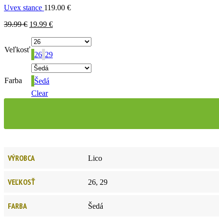
Uvex stance
119.00
€
39.99
€
19.99
€
Veľkosť
26
29
Farba
Šedá
Clear
VÝROBCA
Lico
VEĽKOSŤ
26, 29
FARBA
Šedá