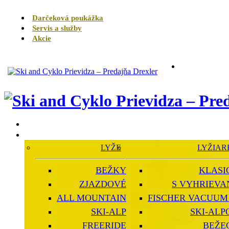
Darčeková poukážka
Servis a služby
Akcie
LYŽE
LYŽIAR
BEŽKY
KLASI
ZJAZDOVÉ
S VYHRIEVA
ALL MOUNTAIN
FISCHER VACUUM 
SKI-ALP
SKI-ALP
FREERIDE
BEŽE