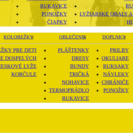
RUKAVICE
RU
PONOŽKY
LYŽIARSKE OBALY A
ČIAPKY
H
KOLOBEŽKY
OBLEČENIE
DOPLNKY
ŽKY PRE DETI
PLÁŠTENKY
PRILBY
E DOSPELÝCH
DRESY
OKULIARE
IESKOVÉ LYŽE
BUNDY
RUKSAKY
KORČULE
TRIČKÁ
NÁVLEKY
NOHAVICE
CHRÁNIČE
TERMOPRÁDLO
PONOŽKY
RUKAVICE