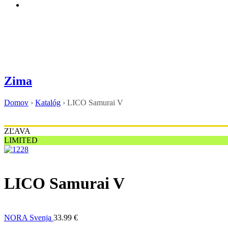
Zima
Domov
›
Katalóg
›
LICO Samurai V
ZĽAVA
LIMITED
LICO Samurai V
NORA Svenja
33.99
€