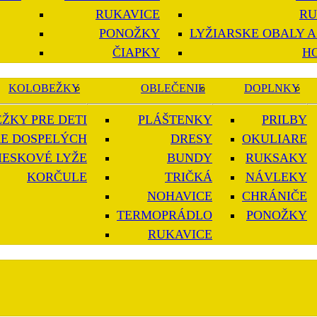
RUKAVICE
RU
PONOŽKY
LYŽIARSKE OBALY A
ČIAPKY
H
KOLOBEŽKY
OBLEČENIE
DOPLNKY
ŽKY PRE DETI
PLÁŠTENKY
PRILBY
E DOSPELÝCH
DRESY
OKULIARE
IESKOVÉ LYŽE
BUNDY
RUKSAKY
KORČULE
TRIČKÁ
NÁVLEKY
NOHAVICE
CHRÁNIČE
TERMOPRÁDLO
PONOŽKY
RUKAVICE