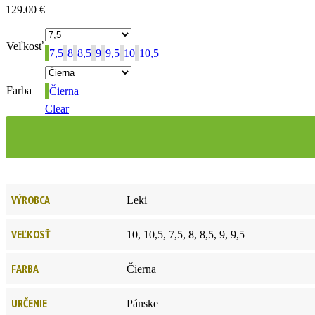
129.00
€
Veľkosť
7,5
8
8,5
9
9,5
10
10,5
Farba
Čierna
Clear
VÝROBCA
Leki
VEĽKOSŤ
10, 10,5, 7,5, 8, 8,5, 9, 9,5
FARBA
Čierna
URČENIE
Pánske