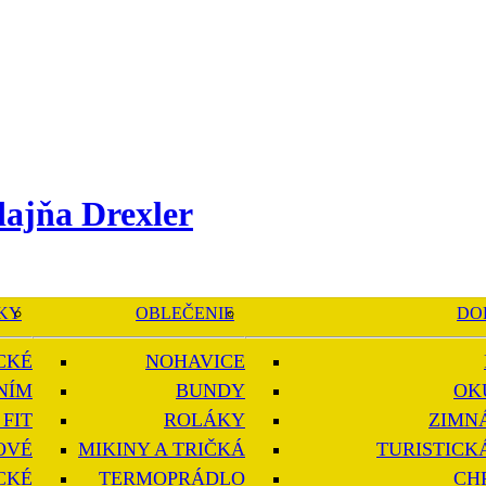
KY
OBLEČENIE
DO
CKÉ
NOHAVICE
NÍM
BUNDY
OK
FIT
ROLÁKY
ZIMN
OVÉ
MIKINY A TRIČKÁ
TURISTICK
CKÉ
TERMOPRÁDLO
CH