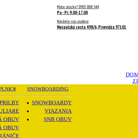
Máte otázky? 0903 808 544
Po - Pi: 9.00-17.00
Nájdete nás osobne
Necpalská cesta 498/6, Prievidza 97101
DO
Z
PLNKY
SNOWBOARDING
PRILBY
SNOWBOARDY
ULIARE
VIAZANIA
Á OBUV
SNB OBUV
Á OBUV
RÁNIČE