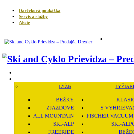
Darčeková poukážka
Servis a služby
Akcie
LYŽE
LYŽIAR
BEŽKY
KLASI
ZJAZDOVÉ
S VYHRIEVA
ALL MOUNTAIN
FISCHER VACUUM 
SKI-ALP
SKI-ALP
FREERIDE
BEŽE