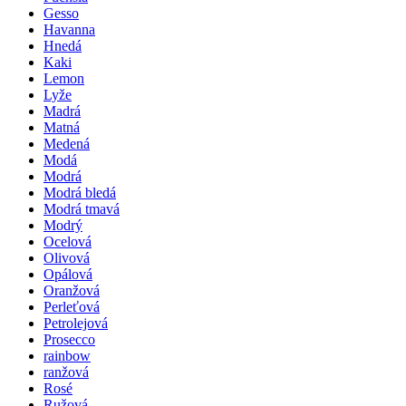
Gesso
Havanna
Hnedá
Kaki
Lemon
Lyže
Madrá
Matná
Medená
Modá
Modrá
Modrá bledá
Modrá tmavá
Modrý
Ocelová
Olivová
Opálová
Oranžová
Perleťová
Petrolejová
Prosecco
rainbow
ranžová
Rosé
Ružová