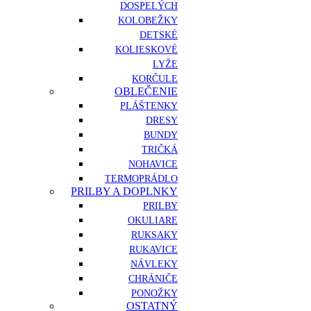
DOSPELÝCH
KOLOBEŽKY
DETSKÉ
KOLIESKOVÉ
LYŽE
KORČULE
OBLEČENIE
PLÁŠTENKY
DRESY
BUNDY
TRIČKÁ
NOHAVICE
TERMOPRÁDLO
PRILBY A DOPLNKY
PRILBY
OKULIARE
RUKSAKY
RUKAVICE
NÁVLEKY
CHRÁNIČE
PONOŽKY
OSTATNÝ