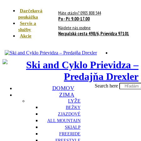
Darčeková
Máte otázky? 0903 808 544
poukážka
Po - Pi: 9.00-17.00
Servis a
Nájdete nás osobne
služby
Necpalská cesta 498/6, Prievidza 97101
Akcie
Search here
DOMOV
ZIMA
LYŽE
BEŽKY
ZJAZDOVÉ
ALL MOUNTAIN
SKIALP
FREERIDE
FREESTYLE