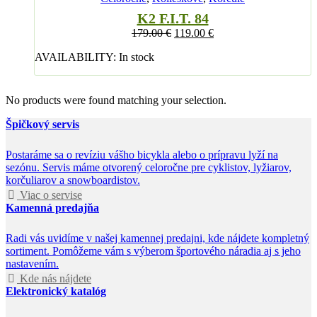
K2 F.I.T. 84
179.00
€
119.00
€
AVAILABILITY:
In stock
No products were found matching your selection.
Špičkový servis
Postaráme sa o revíziu vášho bicykla alebo o prípravu lyží na
sezónu. Servis máme otvorený celoročne pre cyklistov, lyžiarov,
korčuliarov a snowboardistov.
Viac o servise
Kamenná predajňa
Radi vás uvidíme v našej kamennej predajni, kde nájdete kompletný
sortiment. Pomôžeme vám s výberom športového náradia aj s jeho
nastavením.
Kde nás nájdete
Elektronický katalóg