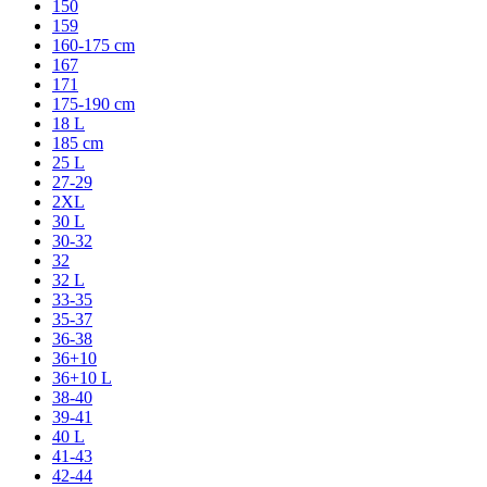
150
159
160-175 cm
167
171
175-190 cm
18 L
185 cm
25 L
27-29
2XL
30 L
30-32
32
32 L
33-35
35-37
36-38
36+10
36+10 L
38-40
39-41
40 L
41-43
42-44