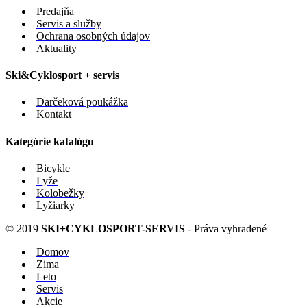
Predajňa
Servis a služby
Ochrana osobných údajov
Aktuality
Ski&Cyklosport + servis
Darčeková poukážka
Kontakt
Kategórie katalógu
Bicykle
Lyže
Kolobežky
Lyžiarky
© 2019
SKI+CYKLOSPORT-SERVIS
- Práva vyhradené
Domov
Zima
Leto
Servis
Akcie