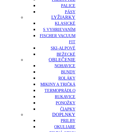
PALICE
PÁSY
LYŽIARKY
KLASICKÉ
S VYHRIEVANÍM
FISCHER VACUUM
FIT
SKI-ALPOVÉ
BEŽECKÉ
OBLEČENIE
NOHAVICE
BUNDY
ROLÁKY
MIKINY A TRIČKÁ
TERMOPRÁDLO
RUKAVICE
PONOŽKY
ČIAPKY
DOPLNKY
PRILBY
OKULIARE