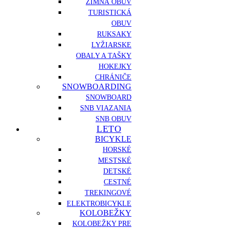
ZIMNÁ OBUV
TURISTICKÁ
OBUV
RUKSAKY
LYŽIARSKE
OBALY A TAŠKY
HOKEJKY
CHRÁNIČE
SNOWBOARDING
SNOWBOARD
SNB VIAZANIA
SNB OBUV
LETO
BICYKLE
HORSKÉ
MESTSKÉ
DETSKÉ
CESTNÉ
TREKINGOVÉ
ELEKTROBICYKLE
KOLOBEŽKY
KOLOBEŽKY PRE