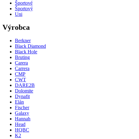
Športové
Športový
Uni
Výrobca
Berkner
Black Diamond
Black Hole
Bruting
Carera
Carrera
CMP
CWT
DARE2B
Dolomite
Dynafit
Elán
Fischer
Galaxy
Hannah
Head
HQBC
K2