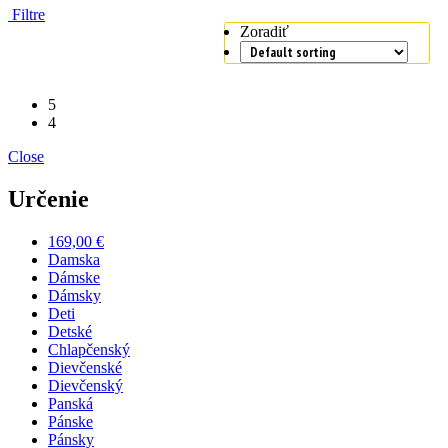
Filtre
Zoradiť
5
4
Close
Určenie
169,00 €
Damska
Dámske
Dámsky
Deti
Detské
Chlapčenský
Dievčenské
Dievčenský
Panská
Pánske
Pánsky