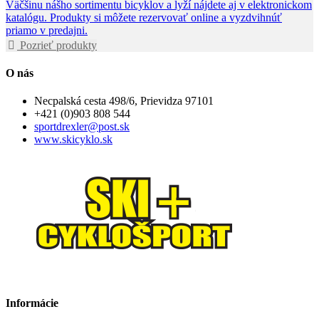
Väčšinu nášho sortimentu bicyklov a lyží nájdete aj v elektronickom
katalógu. Produkty si môžete rezervovať online a vyzdvihnúť
priamo v predajni.
Pozrieť produkty
O nás
Necpalská cesta 498/6, Prievidza 97101
+421 (0)903 808 544
sportdrexler@post.sk
www.skicyklo.sk
Informácie