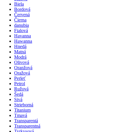
Biela
Bordová
Červená
Čierna
danubia
Fialová
Havanna
Hawanna
Hnedá
Matná
Modrá
Olivová
Oranžová
Oražová
Perleť
Petrol
Ružová
Šedá
Sivá
Strieborná
Titanium
Tmavá
Transparentá
Transparentná
Tyrkysová