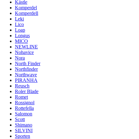
Kästle
Komperdel
Komperdell
Leki
Lico
Loap
Longus
MICO
NEWLINE
Nohavice
Nora
North Finder
Northfinder
Northwave
PIRANHA
Reusch
Roler Blade
Romet
Rossignol
Rottefella
Salomon
Scott
Shimano
SILVINI
Sporten