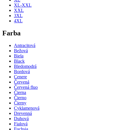
XL-XXL
XXL
3XL
4XL
Farba
Antracitová
Bežová
Biela
Black
Bledomodrá
Bordová
Cenere
Červená
Červená fluo
Čierna
Čierno
Čierny
Cyklamenová
Drevenná
Duhová
Fialová
Fuchsia