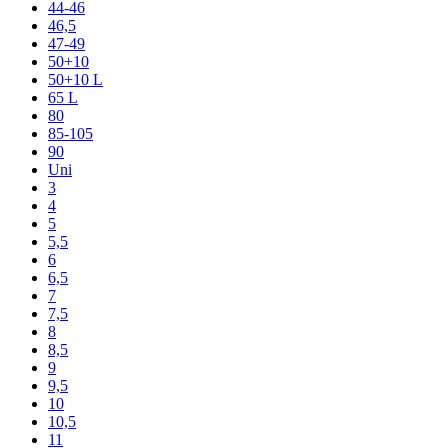
44-46
46,5
47-49
50+10
50+10 L
65 L
80
85-105
90
Uni
3
4
5
5,5
6
6,5
7
7,5
8
8,5
9
9,5
10
10,5
11