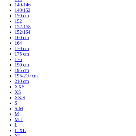
140-146
140/152
150 cm
152
152-158
152/164
160 cm
164
170 cm
175 cm
176
190 cm
195 cm
195-210 cm
210 cm
XXS
XS
XS-S
S
S-M
M
M-L
L
L-XL
XL