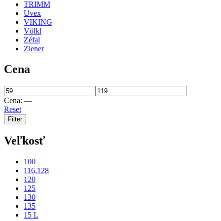
TRIMM
Uvex
VIKING
Völkl
Zéfal
Ziener
Cena
Cena:
—
Reset
Filter
Veľkosť
100
116,128
120
125
130
135
15 L