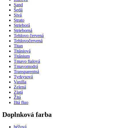
Sand
Šedá
Sivá
Strato
Strieborá
Strieborná
Tehlovo červená
Tehlovočervená
Titan
Titániová
Titánium
Tmavo fialová
Tmavomodrá
Transparentná
Tyrkysová
Vanilla
Zelená
Zlatá
Žltá
žltá fluo
Doplnková farba
béžová