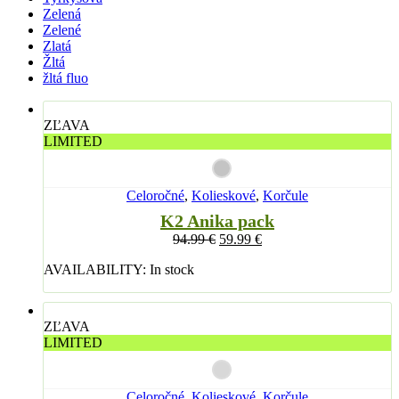
Zelená
Zelené
Zlatá
Žltá
žltá fluo
ZĽAVA
LIMITED
Celoročné
,
Kolieskové
,
Korčule
K2 Anika pack
94.99
€
59.99
€
AVAILABILITY:
In stock
ZĽAVA
LIMITED
Celoročné
,
Kolieskové
,
Korčule