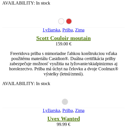
AVAILABILITY:
In stock
Lyžiarska
,
Prilba
,
Zima
Scott Couloir moutain
159.00
€
Freeridova prilba s mimoriadne ľahkou konštrukciou vďaka
použitému materiálu Casidion®. Duálna certifikácia prilby
zabezpečuje možnosť využitia na lyžovanie/skialpinizmus aj
horolezectvo. Prilba má úchyt na čelovku a dvoje Coolmax®
výstelky (letnú/zmnú).
AVAILABILITY:
In stock
Lyžiarska
,
Prilba
,
Zima
Uvex Wanted
99.99
€