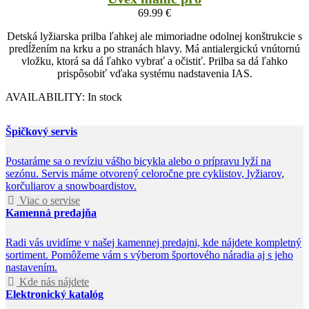
69.99
€
Detská lyžiarska prilba ľahkej ale mimoriadne odolnej konštrukcie s
predĺžením na krku a po stranách hlavy. Má antialergickú vnútornú
vložku, ktorá sa dá ľahko vybrať a očistiť. Prilba sa dá ľahko
prispôsobiť vďaka systému nadstavenia IAS.
AVAILABILITY:
In stock
Špičkový servis
Postaráme sa o revíziu vášho bicykla alebo o prípravu lyží na
sezónu. Servis máme otvorený celoročne pre cyklistov, lyžiarov,
korčuliarov a snowboardistov.
Viac o servise
Kamenná predajňa
Radi vás uvidíme v našej kamennej predajni, kde nájdete kompletný
sortiment. Pomôžeme vám s výberom športového náradia aj s jeho
nastavením.
Kde nás nájdete
Elektronický katalóg