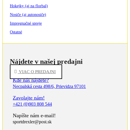
Hokejky (aj na florbal)
Nosiče (aj autonosiče)
Impregnačné spreje
Ostatné
Nájdete v našej predajni
VIAC O PREDAJNI
Kde nás nájdete?
Necpalská cesta 498/6, Prievidza 97101
Zavolajte nám!
+421 (0)903 808 544
Napíšte nám e-mail!
sportdrexler@post.sk