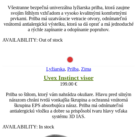
Všestranne bezpečná univerzálna lyžiarska prilba, ktorá zaujme
svojím štíhlym vzhľadom a vysoko kvalitnými komfortnými
prvkami. Prilba má uzatváracie vetracie otvory, odnímateľnú
vnútornú antialergickú výstelku, ktorá sa dá oprať a má jednoduché
a rýchle zapínanie a odopínanie popruhov.
AVAILABILITY:
Out of stock
Lyžiarska
,
Prilba
,
Zima
Uvex Instinct visor
199.00
€
Prilba so štítom, ktorý vám nahrádza okuliare. Hlavu pred silným
nárazom chráni tvrdá vonkajšia škrupina a ochranná vnútorná
škrupina EPS absorbujúca náraz. Prilba má odnímateľnú
antialergickú vložku a dobre sa prispôsobí tvaru hlavy vďaka
systému 3D IAS.
AVAILABILITY:
In stock