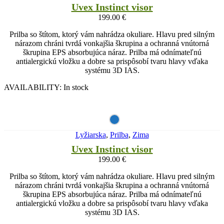
Uvex Instinct visor
199.00
€
Prilba so štítom, ktorý vám nahrádza okuliare. Hlavu pred silným
nárazom chráni tvrdá vonkajšia škrupina a ochranná vnútorná
škrupina EPS absorbujúca náraz. Prilba má odnímateľnú
antialergickú vložku a dobre sa prispôsobí tvaru hlavy vďaka
systému 3D IAS.
AVAILABILITY:
In stock
Lyžiarska
,
Prilba
,
Zima
Uvex Instinct visor
199.00
€
Prilba so štítom, ktorý vám nahrádza okuliare. Hlavu pred silným
nárazom chráni tvrdá vonkajšia škrupina a ochranná vnútorná
škrupina EPS absorbujúca náraz. Prilba má odnímateľnú
antialergickú vložku a dobre sa prispôsobí tvaru hlavy vďaka
systému 3D IAS.