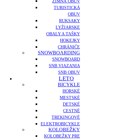
ZIMNÁ OBUV
TURISTICKÁ
OBUV
RUKSAKY
LYŽIARSKE
OBALY A TAŠKY
HOKEJKY
CHRÁNIČE
SNOWBOARDING
SNOWBOARD
SNB VIAZANIA
SNB OBUV
LETO
BICYKLE
HORSKÉ
MESTSKÉ
DETSKÉ
CESTNÉ
TREKINGOVÉ
ELEKTROBICYKLE
KOLOBEŽKY
KOLOBEŽKY PRE