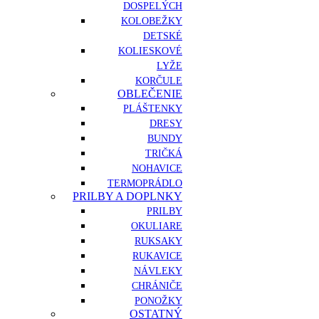
DOSPELÝCH
KOLOBEŽKY
DETSKÉ
KOLIESKOVÉ
LYŽE
KORČULE
OBLEČENIE
PLÁŠTENKY
DRESY
BUNDY
TRIČKÁ
NOHAVICE
TERMOPRÁDLO
PRILBY A DOPLNKY
PRILBY
OKULIARE
RUKSAKY
RUKAVICE
NÁVLEKY
CHRÁNIČE
PONOŽKY
OSTATNÝ