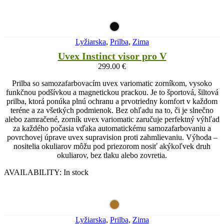
Lyžiarska
,
Prilba
,
Zima
Uvex Instinct visor pro V
299.00
€
Prilba so samozafarbovacím uvex variomatic zorníkom, vysoko
funkčnou podšívkou a magnetickou prackou. Je to športová, šiltová
prilba, ktorá ponúka plnú ochranu a prvotriedny komfort v každom
teréne a za všetkých podmienok. Bez ohľadu na to, či je slnečno
alebo zamračené, zorník uvex variomatic zaručuje perfektný výhľad
za každého počasia vďaka automatickému samozafarbovaniu a
povrchovej úprave uvex supravision proti zahmlievaniu. Výhoda –
nositelia okuliarov môžu pod priezorom nosiť akýkoľvek druh
okuliarov, bez tlaku alebo zovretia.
AVAILABILITY:
In stock
Lyžiarska
,
Prilba
,
Zima