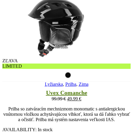
ZĽAVA
LIMITED
Lyžiarska
,
Prilba
,
Zima
Uvex Comanche
99.99
€
49.99
€
Prilba so zatváracím mechnizmom monomatic s antialergickou
vnútornou vložkou achytávajúcou vlhkoť, ktorá sa dá ľahko vybrať
a očistiť. Prilba má systém nastavenia veľkosti IAS.
AVAILABILITY:
In stock