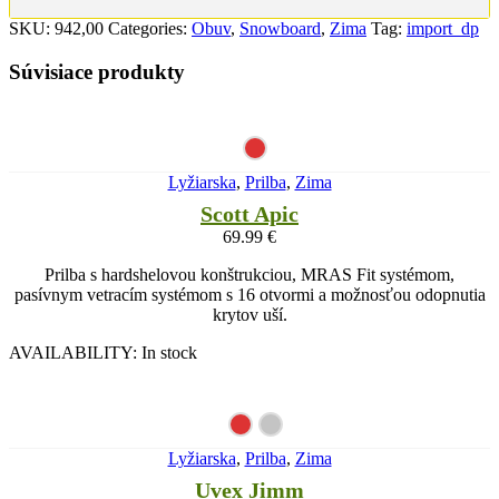
SKU:
942,00
Categories:
Obuv
,
Snowboard
,
Zima
Tag:
import_dp
Súvisiace produkty
Lyžiarska
,
Prilba
,
Zima
Scott Apic
69.99
€
Prilba s hardshelovou konštrukciou, MRAS Fit systémom,
pasívnym vetracím systémom s 16 otvormi a možnosťou odopnutia
krytov uší.
AVAILABILITY:
In stock
Lyžiarska
,
Prilba
,
Zima
Uvex Jimm