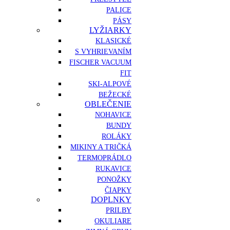
PALICE
PÁSY
LYŽIARKY
KLASICKÉ
S VYHRIEVANÍM
FISCHER VACUUM
FIT
SKI-ALPOVÉ
BEŽECKÉ
OBLEČENIE
NOHAVICE
BUNDY
ROLÁKY
MIKINY A TRIČKÁ
TERMOPRÁDLO
RUKAVICE
PONOŽKY
ČIAPKY
DOPLNKY
PRILBY
OKULIARE