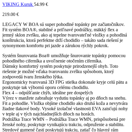
VIKING Kuruk
54.99
€
219.00
€
LEGACY W BOA sú super pohodlné topánky pre začiatočníkov.
Fit systém BOA®, stabilné a priľnavé podrážky, mäkký flex a
jemný sklon zvršku, ako aj tepelne tvarovateľné vložky a pohodlná
konštrukcia, ktorá perfektne drží chodidlo – takáto sada riešení je
synonymom komfortu pri jazde a zárukou rýchly pokrok.
Systém šnurovania Boa® umožňuje šnurovanie topánky pomocou
pohodlného ciferníka a uvoľnenie otočením ciferníka.
Dámsky komfortný systém poskytuje prirodzenejší ohyb. Toto
riešenie je možné vďaka tvarovaniu zvršku spôsobom, ktorý
zodpovedá tvaru ženského lýtka.
Ergonomicky tvarovaná 3D FPG stielka dokonale kryje celú pätu a
poskytuje tak výbornú oporu celému chodidlu.
Flex 4 – odpúšťanie chýb, ideálne pre dospelých
Výrez v manžete zabraňuje vydutiu topánky aj po dňoch na snehu.
Fit a pohodlie. Vložka objíme chodidlo ako druhá koža a nevytvára
žiadne tlakové body. Vysoké izolačné vlastnosti EVA zaisťujú nohy
v teple aj v tých najchladnejších dňoch na horách.
Podrážka Trace WMN – Podrážka Trace WMN, prispôsobená pre
ženské nohy, poskytuje vynikajúcu trakciu, odpruženie a stabilitu.
Stredové gumené časti poskytujú trakciu, zatiaľ čo hlavný rám