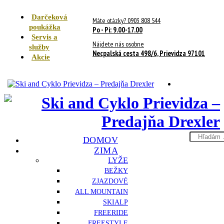
Darčeková
Máte otázky? 0903 808 544
poukážka
Po - Pi: 9.00-17.00
Servis a
Nájdete nás osobne
služby
Necpalská cesta 498/6, Prievidza 97101
Akcie
Search
DOMOV
here
ZIMA
LYŽE
BEŽKY
ZJAZDOVÉ
ALL MOUNTAIN
SKIALP
FREERIDE
FREESTYLE