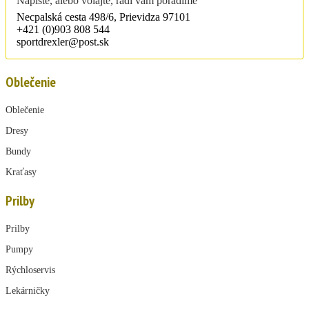
Napíšte, alebo volajte, radi vám poradíme
Necpalská cesta 498/6, Prievidza 97101
+421 (0)903 808 544
sportdrexler@post.sk
Oblečenie
Oblečenie
Dresy
Bundy
Kraťasy
Prilby
Prilby
Pumpy
Rýchloservis
Lekárničky