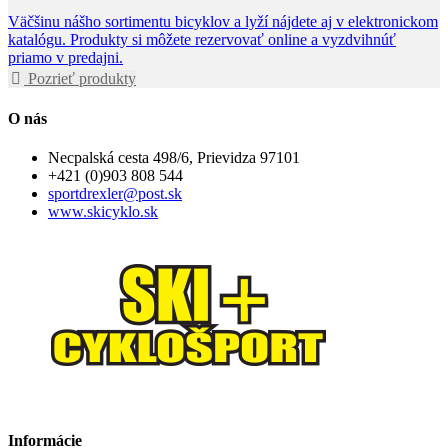
Väčšinu nášho sortimentu bicyklov a lyží nájdete aj v elektronickom
katalógu. Produkty si môžete rezervovať online a vyzdvihnúť
priamo v predajni.
Pozrieť produkty
O nás
Necpalská cesta 498/6, Prievidza 97101
+421 (0)903 808 544
sportdrexler@post.sk
www.skicyklo.sk
Informácie