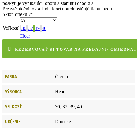
poskytuje vynikajúcu oporu a stabilitu chodidla.
Pre začiatočníkov a ľudí, ktorí uprednostňujú tichú jazdu.
Sklon drieku 7°
Veľkosť
36
37
39
40
Clear
REZERVOVAŤ SI TOVAR NA PREDAJNI/ OBJEDNAŤ
FARBA
Čierna
VÝROBCA
Head
VEĽKOSŤ
36, 37, 39, 40
URČENIE
Dámske