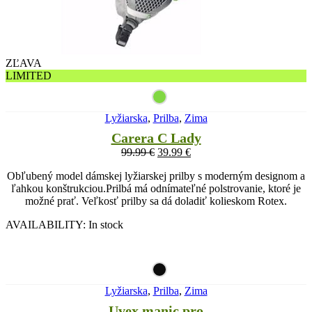
ZĽAVA
LIMITED
Lyžiarska
,
Prilba
,
Zima
Carera C Lady
99.99
€
39.99
€
Obľubený model dámskej lyžiarskej prilby s moderným designom a
ľahkou konštrukciou.Prilbá má odnímateľné polstrovanie, ktoré je
možné prať. Veľkosť prilby sa dá doladiť kolieskom Rotex.
AVAILABILITY:
In stock
Lyžiarska
,
Prilba
,
Zima
Uvex manic pro