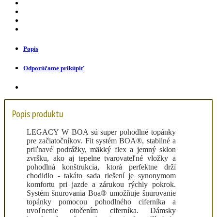
Popis
Odporúčame prikúpiť
Popis produktu
LEGACY W BOA sú super pohodlné topánky
pre začiatočníkov. Fit systém BOA®, stabilné a
priľnavé podrážky, mäkký flex a jemný sklon
zvršku, ako aj tepelne tvarovateľné vložky a
pohodlná konštrukcia, ktorá perfektne drží
chodidlo - takáto sada riešení je synonymom
komfortu pri jazde a zárukou rýchly pokrok.
Systém šnurovania Boa® umožňuje šnurovanie
topánky pomocou pohodlného ciferníka a
uvoľnenie otočením ciferníka. Dámsky