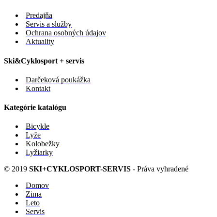
Predajňa
Servis a služby
Ochrana osobných údajov
Aktuality
Ski&Cyklosport + servis
Darčeková poukážka
Kontakt
Kategórie katalógu
Bicykle
Lyže
Kolobežky
Lyžiarky
© 2019
SKI+CYKLOSPORT-SERVIS
- Práva vyhradené
Domov
Zima
Leto
Servis