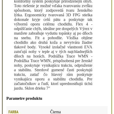
komfortný systém poskytuje prirodzenejší ohyb.
Toto riešenie je možné vďaka tvarovaniu zvršku
spôsobom, ktorý zodpovedá tvaru ženského
lýtka. Ergonomicky tvarovaná 3D FPG stielka
dokonale kryje celú pätu a poskytuje tak
výbornú oporu celému chodidlu. Flex 4 -
odpúšťanie chýb, ideálne pre dospelých Výrez v
manžete zabraňuje vydutiu topánky aj po dňoch
na snehu. Fit a pohodlie. Vložka objíme
chodidlo ako druhá koža a nevytvára žiadne
tlakové body. Vysoké izolačné vlastnosti EVA
zaisťujú nohy v teple aj v tých najchladnejších
dňoch na horách. Podrážka Trace WMN -
Podrážka Trace WMN, prispôsobená pre ženské
nohy, poskytuje vynikajúcu trakciu, odpruženie
a stabilitu. Stredové gumené časti poskytujú
trakciu, zatiaľ čo hlavný rám poskytuje
vynikajúcu oporu a stabilitu chodidla. Pre
začiatočníkov a ľudí, ktorí uprednostňujú tichú
jazdu. Sklon drieku 7°
Parametre produktu
FARBA
Čierna