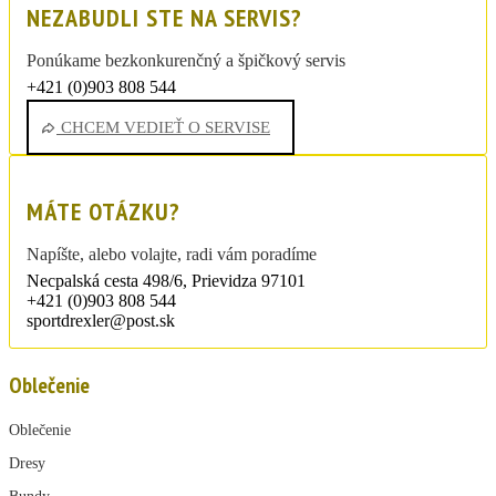
NEZABUDLI STE NA SERVIS?
Ponúkame bezkonkurenčný a špičkový servis
+421 (0)903 808 544
sportdrexler@post.sk
CHCEM VEDIEŤ O SERVISE
MÁTE OTÁZKU?
Napíšte, alebo volajte, radi vám poradíme
Necpalská cesta 498/6, Prievidza 97101
+421 (0)903 808 544
sportdrexler@post.sk
Oblečenie
Oblečenie
Dresy