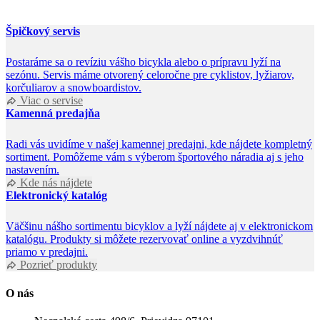
Špičkový servis
Postaráme sa o revíziu vášho bicykla alebo o prípravu lyží na
sezónu. Servis máme otvorený celoročne pre cyklistov, lyžiarov,
korčuliarov a snowboardistov.
Viac o servise
Kamenná predajňa
Radi vás uvidíme v našej kamennej predajni, kde nájdete kompletný
sortiment. Pomôžeme vám s výberom športového náradia aj s jeho
nastavením.
Kde nás nájdete
Elektronický katalóg
Väčšinu nášho sortimentu bicyklov a lyží nájdete aj v elektronickom
katalógu. Produkty si môžete rezervovať online a vyzdvihnúť
priamo v predajni.
Pozrieť produkty
O nás