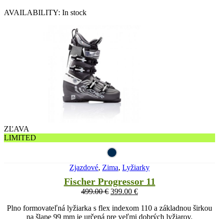
AVAILABILITY:
In stock
ZĽAVA
LIMITED
Zjazdové
,
Zima
,
Lyžiarky
Fischer Progressor 11
499.00
€
399.00
€
Plno formovateľná lyžiarka s flex indexom 110 a základnou širkou
na šlape 99 mm je určená pre veľmi dobrých lyžiarov.