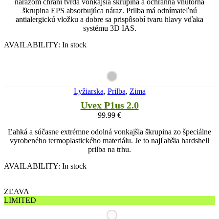
nárazom chráni tvrdá vonkajšia škrupina a ochranná vnútorná
škrupina EPS absorbujúca náraz. Prilba má odnímateľnú
antialergickú vložku a dobre sa prispôsobí tvaru hlavy vďaka
systému 3D IAS.
AVAILABILITY:
In stock
Lyžiarska
,
Prilba
,
Zima
Uvex P1us 2.0
99.99
€
Ľahká a súčasne extrémne odolná vonkajšia škrupina zo špeciálne
vyrobeného termoplastického materiálu. Je to najľahšia hardshell
prilba na trhu.
AVAILABILITY:
In stock
ZĽAVA
LIMITED