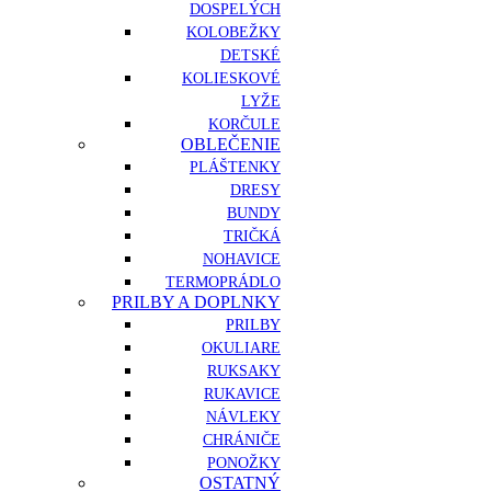
DOSPELÝCH
KOLOBEŽKY
DETSKÉ
KOLIESKOVÉ
LYŽE
KORČULE
OBLEČENIE
PLÁŠTENKY
DRESY
BUNDY
TRIČKÁ
NOHAVICE
TERMOPRÁDLO
PRILBY A DOPLNKY
PRILBY
OKULIARE
RUKSAKY
RUKAVICE
NÁVLEKY
CHRÁNIČE
PONOŽKY
OSTATNÝ