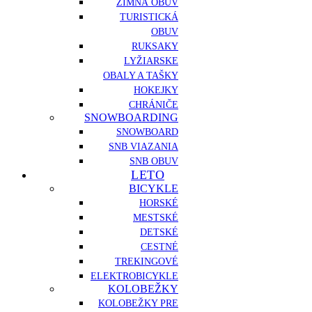
ZIMNÁ OBUV
TURISTICKÁ
OBUV
RUKSAKY
LYŽIARSKE
OBALY A TAŠKY
HOKEJKY
CHRÁNIČE
SNOWBOARDING
SNOWBOARD
SNB VIAZANIA
SNB OBUV
LETO
BICYKLE
HORSKÉ
MESTSKÉ
DETSKÉ
CESTNÉ
TREKINGOVÉ
ELEKTROBICYKLE
KOLOBEŽKY
KOLOBEŽKY PRE