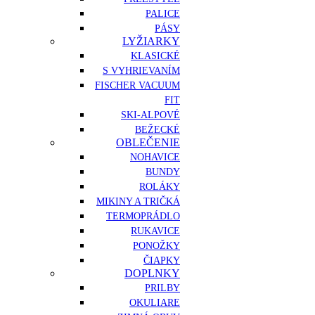
PALICE
PÁSY
LYŽIARKY
KLASICKÉ
S VYHRIEVANÍM
FISCHER VACUUM
FIT
SKI-ALPOVÉ
BEŽECKÉ
OBLEČENIE
NOHAVICE
BUNDY
ROLÁKY
MIKINY A TRIČKÁ
TERMOPRÁDLO
RUKAVICE
PONOŽKY
ČIAPKY
DOPLNKY
PRILBY
OKULIARE