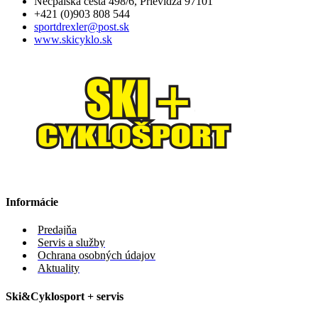
Necpalská cesta 498/6, Prievidza 97101
+421 (0)903 808 544
sportdrexler@post.sk
www.skicyklo.sk
Informácie
Predajňa
Servis a služby
Ochrana osobných údajov
Aktuality
Ski&Cyklosport + servis