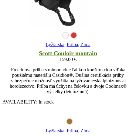
Lyžiarska
,
Prilba
,
Zima
Scott Couloir moutain
159.00
€
Freeridova prilba s mimoriadne ľahkou konštrukciou vďaka
použitému materiálu Casidion®. Duálna certifikácia prilby
zabezpečuje možnosť využitia na lyžovanie/skialpinizmus aj
horolezectvo. Prilba má úchyt na čelovku a dvoje Coolmax®
výstelky (letnú/zmnú).
AVAILABILITY:
In stock
Lyžiarska
,
Prilba
,
Zima