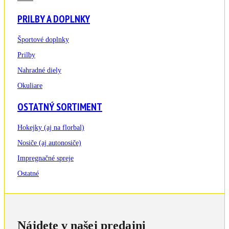
PRILBY A DOPLNKY
Športové doplnky
Prilby
Nahradné diely
Okuliare
OSTATNÝ SORTIMENT
Hokejky (aj na florbal)
Nosiče (aj autonosiče)
Impregnačné spreje
Ostatné
Nájdete v našej predajni