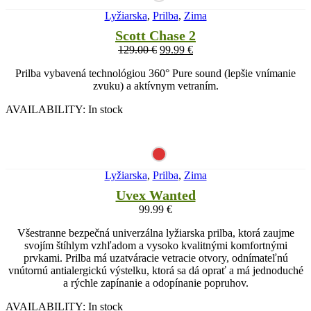
Lyžiarska
,
Prilba
,
Zima
Scott Chase 2
129.00
€
99.99
€
Prilba vybavená technológiou 360° Pure sound (lepšie vnímanie
zvuku) a aktívnym vetraním.
AVAILABILITY:
In stock
Lyžiarska
,
Prilba
,
Zima
Uvex Wanted
99.99
€
Všestranne bezpečná univerzálna lyžiarska prilba, ktorá zaujme
svojím štíhlym vzhľadom a vysoko kvalitnými komfortnými
prvkami. Prilba má uzatváracie vetracie otvory, odnímateľnú
vnútornú antialergickú výstelku, ktorá sa dá oprať a má jednoduché
a rýchle zapínanie a odopínanie popruhov.
AVAILABILITY:
In stock