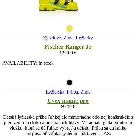
Zjazdové
,
Zima
,
Lyžiarky
Fischer Ranger Jr
129.00
€
AVAILABILITY:
In stock
Lyžiarska
,
Prilba
,
Zima
Uvex manic pro
69.99
€
Detská lyžiarska prilba ľahkej ale mimoriadne odolnej konštrukcie s
predĺžením na krku a po stranách hlavy. Má antialergickú vnútornú
vložku, ktorá sa dá ľahko vybrať a očistiť. Prilba sa dá ľahko
prispôsobiť vďaka systému nadstavenia IAS.