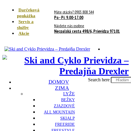
Darčeková
Máte otázky? 0903 808 544
poukážka
Po - Pi: 9.00-17.00
Servis a
Nájdete nás osobne
služby
Necpalská cesta 498/6, Prievidza 97101
Akcie
Search here
DOMOV
ZIMA
LYŽE
BEŽKY
ZJAZDOVÉ
ALL MOUNTAIN
SKIALP
FREERIDE
FREESTYLE