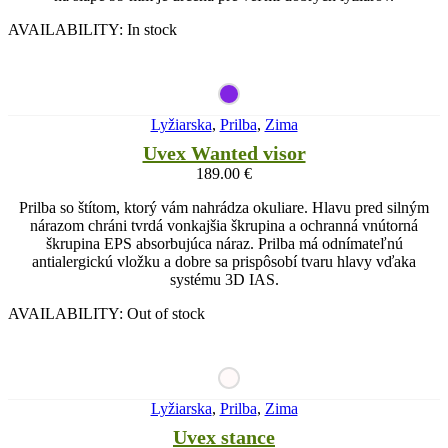
AVAILABILITY:
In stock
Lyžiarska
,
Prilba
,
Zima
Uvex Wanted visor
189.00
€
Prilba so štítom, ktorý vám nahrádza okuliare. Hlavu pred silným
nárazom chráni tvrdá vonkajšia škrupina a ochranná vnútorná
škrupina EPS absorbujúca náraz. Prilba má odnímateľnú
antialergickú vložku a dobre sa prispôsobí tvaru hlavy vďaka
systému 3D IAS.
AVAILABILITY:
Out of stock
Lyžiarska
,
Prilba
,
Zima
Uvex stance