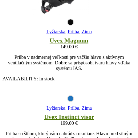
Lyžiarska
,
Prilba
,
Zima
Uvex Magnum
149.00
€
Prilba v nadmernej veľkosti pre väčšiu hlavu s aktívnym
ventilačným systémom. Dobre sa prispôsobí tvaru hlavy vďaka
systému IAS.
AVAILABILITY:
In stock
Lyžiarska
,
Prilba
,
Zima
Uvex Instinct visor
199.00
€
Prilba so štítom, ktorý vám nahrádza okuliare. Hlavu pred silným