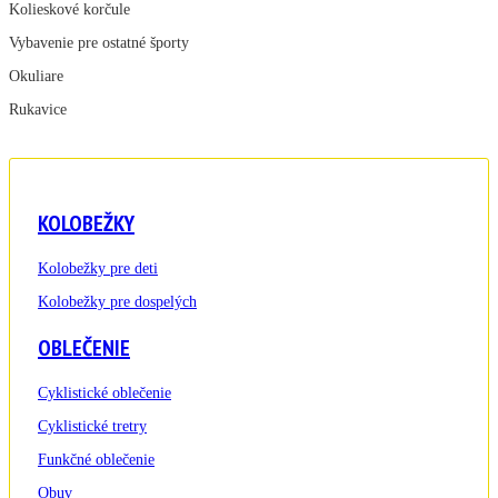
Kolieskové korčule
Vybavenie pre ostatné športy
Okuliare
Rukavice
KOLOBEŽKY
Kolobežky pre deti
Kolobežky pre dospelých
OBLEČENIE
Cyklistické oblečenie
Cyklistické tretry
Funkčné oblečenie
Obuv