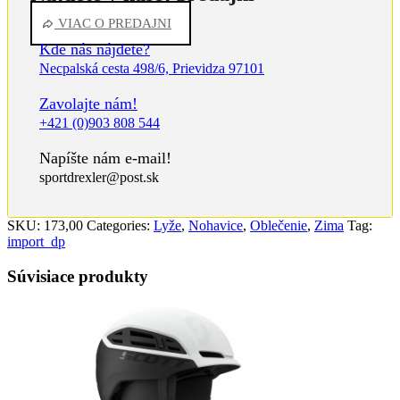
VIAC O PREDAJNI
Kde nás nájdete?
Necpalská cesta 498/6, Prievidza 97101
Zavolajte nám!
+421 (0)903 808 544
Napíšte nám e-mail!
sportdrexler@post.sk
SKU:
173,00
Categories:
Lyže
,
Nohavice
,
Oblečenie
,
Zima
Tag:
import_dp
Súvisiace produkty