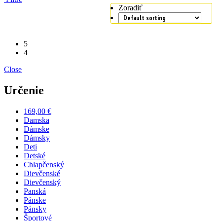
Zoradiť
5
4
Close
Určenie
169,00 €
Damska
Dámske
Dámsky
Deti
Detské
Chlapčenský
Dievčenské
Dievčenský
Panská
Pánske
Pánsky
Športové