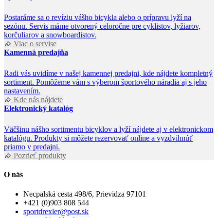
Postaráme sa o revíziu vášho bicykla alebo o prípravu lyží na
sezónu. Servis máme otvorený celoročne pre cyklistov, lyžiarov,
korčuliarov a snowboardistov.
Viac o servise
Kamenná predajňa
Radi vás uvidíme v našej kamennej predajni, kde nájdete kompletný
sortiment. Pomôžeme vám s výberom športového náradia aj s jeho
nastavením.
Kde nás nájdete
Elektronický katalóg
Väčšinu nášho sortimentu bicyklov a lyží nájdete aj v elektronickom
katalógu. Produkty si môžete rezervovať online a vyzdvihnúť
priamo v predajni.
Pozrieť produkty
O nás
Necpalská cesta 498/6, Prievidza 97101
+421 (0)903 808 544
sportdrexler@post.sk