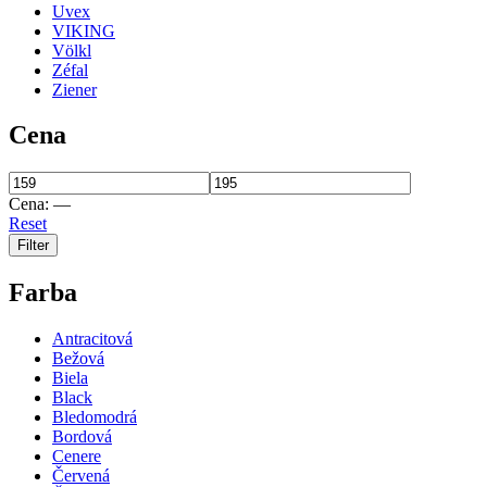
Uvex
VIKING
Völkl
Zéfal
Ziener
Cena
Cena:
—
Reset
Filter
Farba
Antracitová
Bežová
Biela
Black
Bledomodrá
Bordová
Cenere
Červená