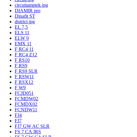
circuitamptek.jpg
DIAMIR pro
Dinafit ST
district.jpg
EL 7,5
ELS 11
ELW 9
EMX 11
F RC4 11
F RC4 Z12
F RS10
F RS9
F RS9 SLR
F RSW11
F RSX12
F W9
FCJD051
FCMDW02
FCMDX02
FCNDW11
FJ4
FJ7
FJ7 GW AC SLR
FS 7 CA JRS