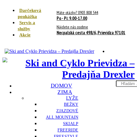
Darčeková
Máte otázky? 0903 808 544
poukážka
Po - Pi: 9.00-17.00
Servis a
Nájdete nás osobne
služby
Necpalská cesta 498/6, Prievidza 97101
Akcie
Search
DOMOV
here
ZIMA
LYŽE
BEŽKY
ZJAZDOVÉ
ALL MOUNTAIN
SKIALP
FREERIDE
FREESTYLE