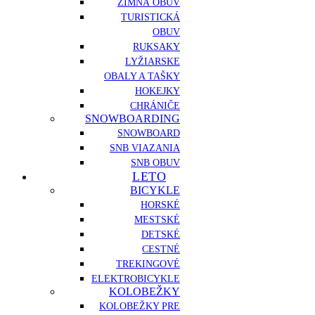
ZIMNÁ OBUV
TURISTICKÁ
OBUV
RUKSAKY
LYŽIARSKE
OBALY A TAŠKY
HOKEJKY
CHRÁNIČE
SNOWBOARDING
SNOWBOARD
SNB VIAZANIA
SNB OBUV
LETO
BICYKLE
HORSKÉ
MESTSKÉ
DETSKÉ
CESTNÉ
TREKINGOVÉ
ELEKTROBICYKLE
KOLOBEŽKY
KOLOBEŽKY PRE