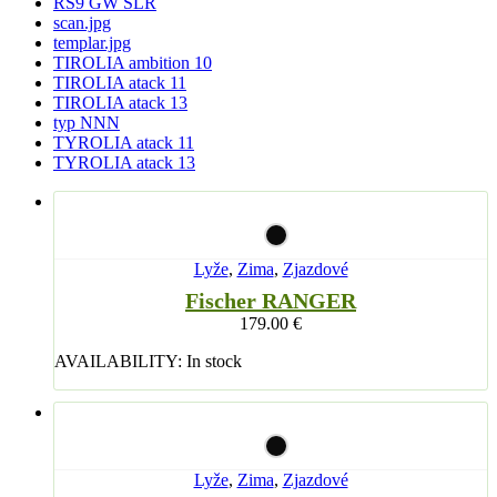
RS9 GW SLR
scan.jpg
templar.jpg
TIROLIA ambition 10
TIROLIA atack 11
TIROLIA atack 13
typ NNN
TYROLIA atack 11
TYROLIA atack 13
Lyže
,
Zima
,
Zjazdové
Fischer RANGER
179.00
€
AVAILABILITY:
In stock
Lyže
,
Zima
,
Zjazdové