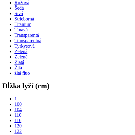
Ružová
Šedá
Sivá
Strieborná
Titanium
Tmavá
Transparentá
Transparentná
Tyrkysová
Zelená
Zelené
Zlatá
Žltá
žltá fluo
Dĺžka lyží (cm)
1
100
104
110
116
120
122