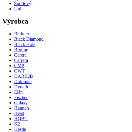
Športový
Uni
Výrobca
Berkner
Black Diamond
Black Hole
Bruting
Carera
Carrera
CMP
CWT
DARE2B
Dolomite
Dynafit
Elán
Fischer
Galaxy
Hannah
Head
HQBC
K2
Kästle