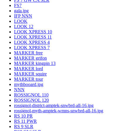
FS 7 GW CA SLR
FS7
gala.jpg
IFP NNN
LOOK
LOOK 12
LOOK XPRESS 10
LOOK XPRESS 11
LOOK XPRESS 4
LOOK XPRESS 7
MARKER free
MARKER grifon
MARKER kingpin 13
MARKER lord
MARKER squire
MARKER tour
mythbooard.jpg
NNN
ROSSIGNOL 110
ROSSIGNOL 120
rossignol-district-amptek-snwbrd-all-16.jpg
rossignol-myth-amptek-wmns-snwbrd-all-16.jpg
RS 10 PR
RS 11 PWR
RS 9 SLR