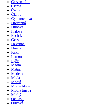
Červená fluo
Čierna
Čierno
Čierny
Cyklamenová
Drevenná
Duhová
Fialová
Fuchsia
Gesso
Havanna
Hnedá
Kaki
Lemon
Lyže
Madrá
Matná
Medená
Modá
Modrá
Modrá bledá
Modrá tmavá
Modrý
Ocelová
Olivová