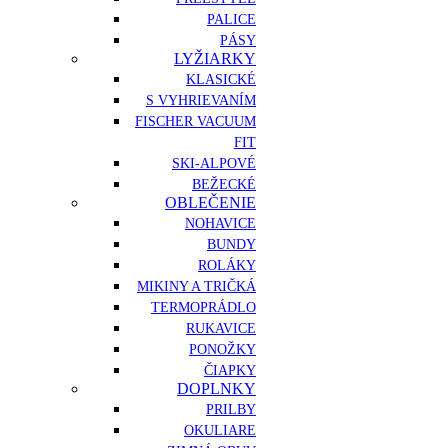
PALICE
PÁSY
LYŽIARKY
KLASICKÉ
S VYHRIEVANÍM
FISCHER VACUUM
FIT
SKI-ALPOVÉ
BEŽECKÉ
OBLEČENIE
NOHAVICE
BUNDY
ROLÁKY
MIKINY A TRIČKÁ
TERMOPRÁDLO
RUKAVICE
PONOŽKY
ČIAPKY
DOPLNKY
PRILBY
OKULIARE