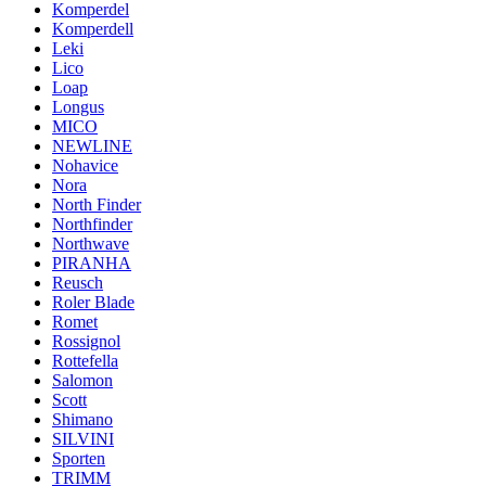
Komperdel
Komperdell
Leki
Lico
Loap
Longus
MICO
NEWLINE
Nohavice
Nora
North Finder
Northfinder
Northwave
PIRANHA
Reusch
Roler Blade
Romet
Rossignol
Rottefella
Salomon
Scott
Shimano
SILVINI
Sporten
TRIMM