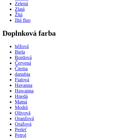
Zelená
Zlatá
Žltá
žltá fluo
Doplnková farba
béžová
Biela
Bordová
Červená
Čierna
danubia
Fialová
Havanna
Hawanna
Hnedá
Matná
Modrá
Olivová
Oranžová
Oražová
Perleť
Petrol