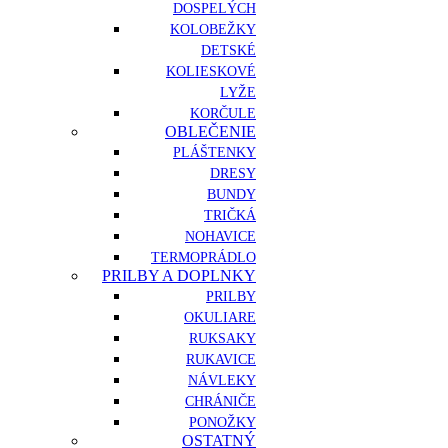
DOSPELÝCH
KOLOBEŽKY
DETSKÉ
KOLIESKOVÉ
LYŽE
KORČULE
OBLEČENIE
PLÁŠTENKY
DRESY
BUNDY
TRIČKÁ
NOHAVICE
TERMOPRÁDLO
PRILBY A DOPLNKY
PRILBY
OKULIARE
RUKSAKY
RUKAVICE
NÁVLEKY
CHRÁNIČE
PONOŽKY
OSTATNÝ