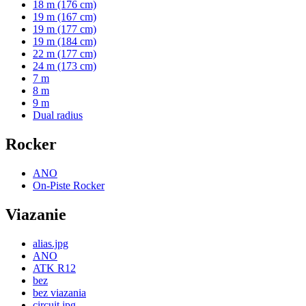
18 m (176 cm)
19 m (167 cm)
19 m (177 cm)
19 m (184 cm)
22 m (177 cm)
24 m (173 cm)
7 m
8 m
9 m
Dual radius
Rocker
ANO
On-Piste Rocker
Viazanie
alias.jpg
ANO
ATK R12
bez
bez viazania
circuit.jpg