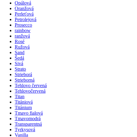
Opálová
Oranžová
Perleťová
Petrolejová
Prosecco
rainbow
ranžová
Rosé
Ružová
Sand
Šedá
Sivá
Strato
Strieborá
Strieborná
Tehlovo červená
Tehlovočervená
Titan
Titániová
Titánium
Tmavo fialová
Tmavomodrá
Transparentná
Tyrkysová
Vanilla