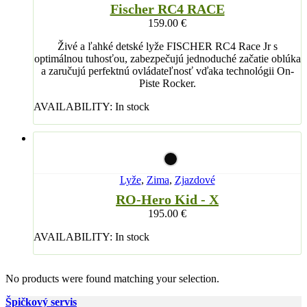
Fischer RC4 RACE
159.00
€
Živé a ľahké detské lyže FISCHER RC4 Race Jr s
optimálnou tuhosťou, zabezpečujú jednoduché začatie oblúka
a zaručujú perfektnú ovládateľnosť vďaka technológii On-
Piste Rocker.
AVAILABILITY:
In stock
Lyže
,
Zima
,
Zjazdové
RO-Hero Kid - X
195.00
€
AVAILABILITY:
In stock
No products were found matching your selection.
Špičkový servis