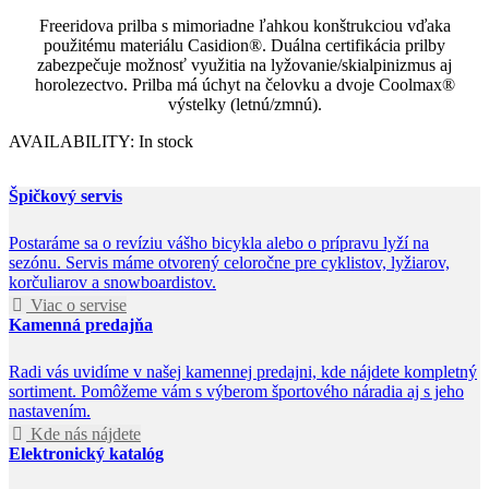
Freeridova prilba s mimoriadne ľahkou konštrukciou vďaka
použitému materiálu Casidion®. Duálna certifikácia prilby
zabezpečuje možnosť využitia na lyžovanie/skialpinizmus aj
horolezectvo. Prilba má úchyt na čelovku a dvoje Coolmax®
výstelky (letnú/zmnú).
AVAILABILITY:
In stock
Špičkový servis
Postaráme sa o revíziu vášho bicykla alebo o prípravu lyží na
sezónu. Servis máme otvorený celoročne pre cyklistov, lyžiarov,
korčuliarov a snowboardistov.
Viac o servise
Kamenná predajňa
Radi vás uvidíme v našej kamennej predajni, kde nájdete kompletný
sortiment. Pomôžeme vám s výberom športového náradia aj s jeho
nastavením.
Kde nás nájdete
Elektronický katalóg