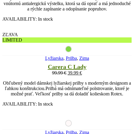
vnútornú antialergickú výstelku, ktorá sa dá oprať a má jednoduché
a rýchle zapínanie a odopínanie popruhov.
AVAILABILITY:
In stock
ZĽAVA
LIMITED
Lyžiarska
,
Prilba
,
Zima
Carera C Lady
99.99
€
39.99
€
Obľubený model dámskej lyžiarskej prilby s moderným designom a
ľahkou konštrukciou.Prilbá má odnímateľné polstrovanie, ktoré je
možné prať. Veľkosť prilby sa dá doladiť kolieskom Rotex.
AVAILABILITY:
In stock
Lyžiarska
,
Prilba
,
Zima