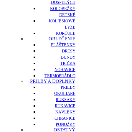
DOSPELÝCH
KOLOBEŽKY
DETSKÉ
KOLIESKOVÉ
LYŽE
KORČULE
OBLEČENIE
PLÁŠTENKY
DRESY
BUNDY
TRIČKÁ
NOHAVICE
TERMOPRÁDLO
PRILBY A DOPLNKY
PRILBY
OKULIARE
RUKSAKY
RUKAVICE
NÁVLEKY
CHRÁNIČE
PONOŽKY
OSTATNÝ