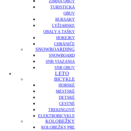
ZIMNÁ OBUV
TURISTICKÁ
OBUV
RUKSAKY
LYŽIARSKE
OBALY A TAŠKY
HOKEJKY
CHRÁNIČE
SNOWBOARDING
SNOWBOARD
SNB VIAZANIA
SNB OBUV
LETO
BICYKLE
HORSKÉ
MESTSKÉ
DETSKÉ
CESTNÉ
TREKINGOVÉ
ELEKTROBICYKLE
KOLOBEŽKY
KOLOBEŽKY PRE