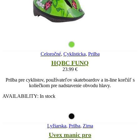
Celoročné
,
Cyklisticka
,
Prilba
HQBC FUNQ
23.99
€
Prilba pre cyklistov, používateľov skateboardov a in-line korčúľ s
koliečkom pre nadstavenie obvodu hlavy.
AVAILABILITY:
In stock
Lyžiarska
,
Prilba
,
Zima
Uvex manic pro