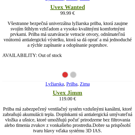
Uvex Wanted
99.99
€
Všestranne bezpečná univerzálna lyžiarska prilba, ktorá zaujme
svojím štíhlym vzhľadom a vysoko kvalitnými komfortnými
prvkami. Prilba má uzatváracie vetracie otvory, odnímateľnú
vnútornú antialergickú výstelku, ktorá sa dá oprať a má jednoduché
a rýchle zapínanie a odopínanie popruhov.
AVAILABILITY:
Out of stock
Lyžiarska
,
Prilba
,
Zima
Uvex Jimm
119.00
€
Prilba má zabezpečený ventilačný systém vzdušnými kanálmi, ktoré
zabraňujú akumulácii tepla. Doplnkami sú antialergická umývateľná
vložka a ušnice, ktoré umožňujú počuť prirodzeme bez filtrovania
alebo tlmenia zvukov z vonkašieho prostredia.Dobre sa prispôsobí
tvaru hlavy vďaka systému 3D IAS.