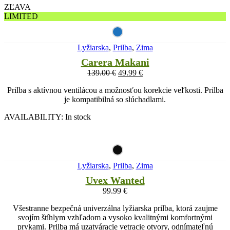
ZĽAVA
LIMITED
Lyžiarska
,
Prilba
,
Zima
Carera Makani
139.00
€
49.99
€
Prilba s aktívnou ventilácou a možnosťou korekcie veľkosti. Prilba
je kompatibilná so slúchadlami.
AVAILABILITY:
In stock
Lyžiarska
,
Prilba
,
Zima
Uvex Wanted
99.99
€
Všestranne bezpečná univerzálna lyžiarska prilba, ktorá zaujme
svojím štíhlym vzhľadom a vysoko kvalitnými komfortnými
prvkami. Prilba má uzatváracie vetracie otvory, odnímateľnú