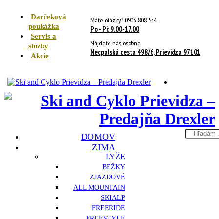
Darčeková
Máte otázky? 0903 808 544
poukážka
Po - Pi: 9.00-17.00
Servis a
Nájdete nás osobne
služby
Necpalská cesta 498/6, Prievidza 97101
Akcie
Search
DOMOV
here
ZIMA
LYŽE
BEŽKY
ZJAZDOVÉ
ALL MOUNTAIN
SKIALP
FREERIDE
FREESTYLE