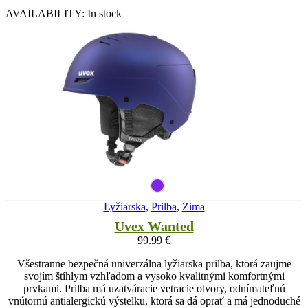
AVAILABILITY:
In stock
Lyžiarska
,
Prilba
,
Zima
Uvex Wanted
99.99
€
Všestranne bezpečná univerzálna lyžiarska prilba, ktorá zaujme
svojím štíhlym vzhľadom a vysoko kvalitnými komfortnými
prvkami. Prilba má uzatváracie vetracie otvory, odnímateľnú
vnútornú antialergickú výstelku, ktorá sa dá oprať a má jednoduché