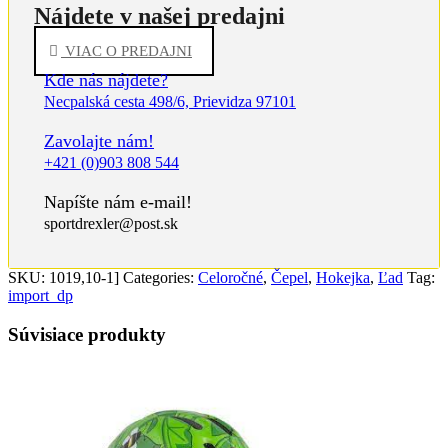
Nájdete v našej predajni
VIAC O PREDAJNI
Kde nás nájdete?
Necpalská cesta 498/6, Prievidza 97101
Zavolajte nám!
+421 (0)903 808 544
Napíšte nám e-mail!
sportdrexler@post.sk
SKU:
1019,10-1]
Categories:
Celoročné
,
Čepel
,
Hokejka
,
Ľad
Tag:
import_dp
Súvisiace produkty