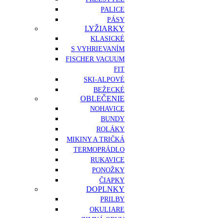
PALICE
PÁSY
LYŽIARKY
KLASICKÉ
S VYHRIEVANÍM
FISCHER VACUUM
FIT
SKI-ALPOVÉ
BEŽECKÉ
OBLEČENIE
NOHAVICE
BUNDY
ROLÁKY
MIKINY A TRIČKÁ
TERMOPRÁDLO
RUKAVICE
PONOŽKY
ČIAPKY
DOPLNKY
PRILBY
OKULIARE