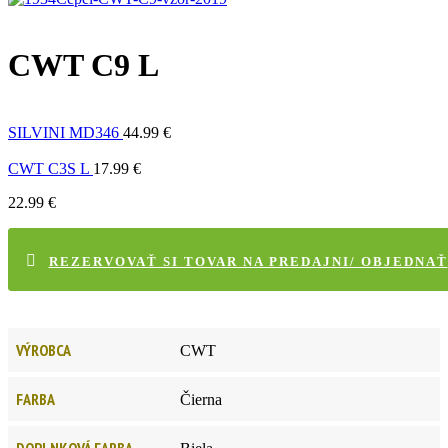
CWT C9 L
SILVINI MD346
44.99
€
CWT C3S L
17.99
€
22.99
€
REZERVOVAŤ SI TOVAR NA PREDAJNI/ OBJEDNAŤ
VÝROBCA
CWT
FARBA
Čierna
DOPLNKOVÁ FARBA