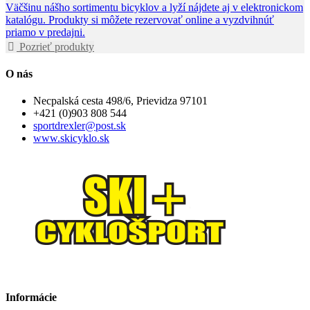
Väčšinu nášho sortimentu bicyklov a lyží nájdete aj v elektronickom
katalógu. Produkty si môžete rezervovať online a vyzdvihnúť
priamo v predajni.
Pozrieť produkty
O nás
Necpalská cesta 498/6, Prievidza 97101
+421 (0)903 808 544
sportdrexler@post.sk
www.skicyklo.sk
Informácie