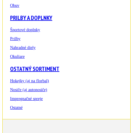
Obuv
PRILBY A DOPLNKY
Športové doplnky
Prilby
Nahradné diely
Okuliare
OSTATNÝ SORTIMENT
Hokejky (aj na florbal)
Nosiče (aj autonosiče)
Impregnačné spreje
Ostatné