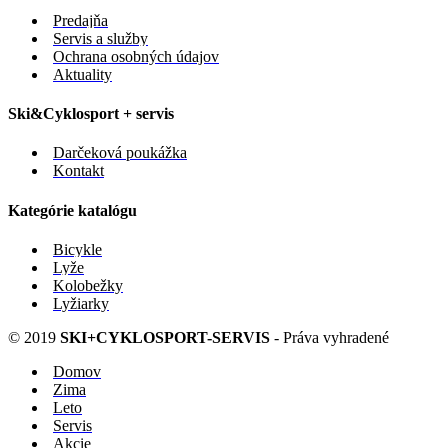
Predajňa
Servis a služby
Ochrana osobných údajov
Aktuality
Ski&Cyklosport + servis
Darčeková poukážka
Kontakt
Kategórie katalógu
Bicykle
Lyže
Kolobežky
Lyžiarky
© 2019
SKI+CYKLOSPORT-SERVIS
- Práva vyhradené
Domov
Zima
Leto
Servis
Akcie