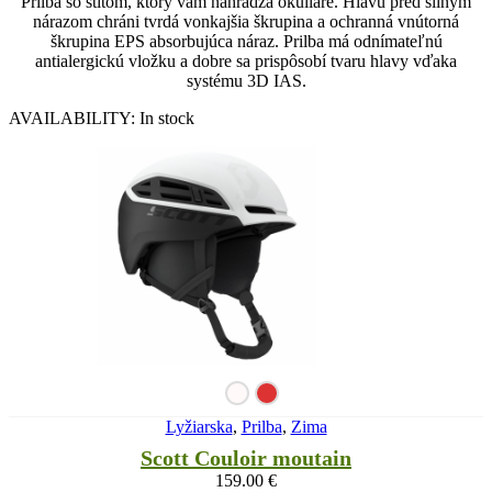
Prilba so štítom, ktorý vám nahrádza okuliare. Hlavu pred silným
nárazom chráni tvrdá vonkajšia škrupina a ochranná vnútorná
škrupina EPS absorbujúca náraz. Prilba má odnímateľnú
antialergickú vložku a dobre sa prispôsobí tvaru hlavy vďaka
systému 3D IAS.
AVAILABILITY:
In stock
Lyžiarska
,
Prilba
,
Zima
Scott Couloir moutain
159.00
€