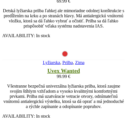
69.99
€
Detská lyžiarska prilba ľahkej ale mimoriadne odolnej konštrukcie s
predĺžením na krku a po stranách hlavy. Má antialergickú vnútornú
vložku, ktorá sa dá ľahko vybrať a očistiť. Prilba sa dá ľahko
prispôsobiť vďaka systému nadstavenia IAS.
AVAILABILITY:
In stock
Lyžiarska
,
Prilba
,
Zima
Uvex Wanted
99.99
€
Všestranne bezpečná univerzálna lyžiarska prilba, ktorá zaujme
svojím štíhlym vzhľadom a vysoko kvalitnými komfortnými
prvkami. Prilba má uzatváracie vetracie otvory, odnímateľnú
vnútornú antialergickú výstelku, ktorá sa dá oprať a má jednoduché
a rýchle zapínanie a odopínanie popruhov.
AVAILABILITY:
In stock