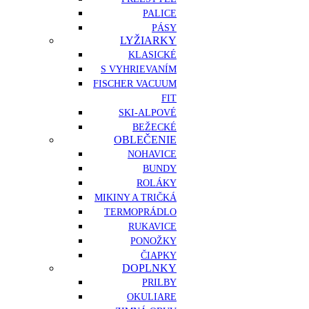
PALICE
PÁSY
LYŽIARKY
KLASICKÉ
S VYHRIEVANÍM
FISCHER VACUUM
FIT
SKI-ALPOVÉ
BEŽECKÉ
OBLEČENIE
NOHAVICE
BUNDY
ROLÁKY
MIKINY A TRIČKÁ
TERMOPRÁDLO
RUKAVICE
PONOŽKY
ČIAPKY
DOPLNKY
PRILBY
OKULIARE