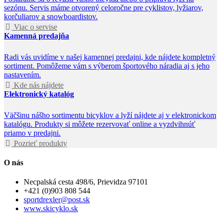
sezónu. Servis máme otvorený celoročne pre cyklistov, lyžiarov,
korčuliarov a snowboardistov.
Viac o servise
Kamenná predajňa
Radi vás uvidíme v našej kamennej predajni, kde nájdete kompletný
sortiment. Pomôžeme vám s výberom športového náradia aj s jeho
nastavením.
Kde nás nájdete
Elektronický katalóg
Väčšinu nášho sortimentu bicyklov a lyží nájdete aj v elektronickom
katalógu. Produkty si môžete rezervovať online a vyzdvihnúť
priamo v predajni.
Pozrieť produkty
O nás
Necpalská cesta 498/6, Prievidza 97101
+421 (0)903 808 544
sportdrexler@post.sk
www.skicyklo.sk