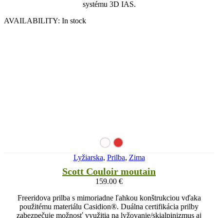
systému 3D IAS.
AVAILABILITY:
In stock
Lyžiarska
,
Prilba
,
Zima
Scott Couloir moutain
159.00
€
Freeridova prilba s mimoriadne ľahkou konštrukciou vďaka
použitému materiálu Casidion®. Duálna certifikácia prilby
zabezpečuje možnosť využitia na lyžovanie/skialpinizmus aj