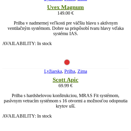
Uvex Magnum
149.00
€
Prilba v nadmernej veľkosti pre väčšiu hlavu s aktívnym
ventilačným systémom. Dobre sa prispôsobí tvaru hlavy vďaka
systému IAS.
AVAILABILITY:
In stock
Lyžiarska
,
Prilba
,
Zima
Scott Apic
69.99
€
Prilba s hardshelovou konštrukciou, MRAS Fit systémom,
pasívnym vetracím systémom s 16 otvormi a možnosťou odopnutia
krytov uší.
AVAILABILITY:
In stock