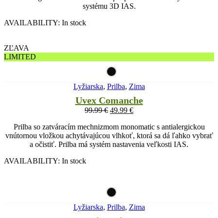
systému 3D IAS.
AVAILABILITY:
In stock
ZĽAVA
LIMITED
Lyžiarska
,
Prilba
,
Zima
Uvex Comanche
99.99
€
49.99
€
Prilba so zatváracím mechnizmom monomatic s antialergickou
vnútornou vložkou achytávajúcou vlhkoť, ktorá sa dá ľahko vybrať
a očistiť. Prilba má systém nastavenia veľkosti IAS.
AVAILABILITY:
In stock
Lyžiarska
,
Prilba
,
Zima