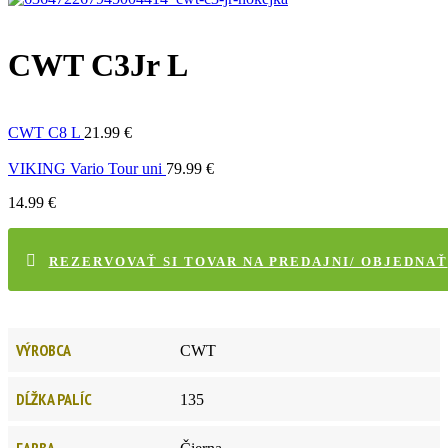
CWT C3Jr L
CWT C8 L
21.99
€
VIKING Vario Tour uni
79.99
€
14.99
€
REZERVOVAŤ SI TOVAR NA PREDAJNI/ OBJEDNAŤ
VÝROBCA
CWT
DĹŽKA PALÍC
135
FARBA