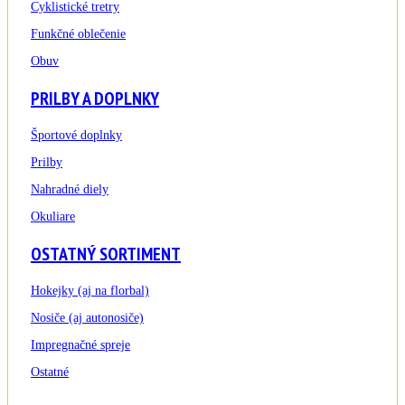
Cyklistické tretry
Funkčné oblečenie
Obuv
PRILBY A DOPLNKY
Športové doplnky
Prilby
Nahradné diely
Okuliare
OSTATNÝ SORTIMENT
Hokejky (aj na florbal)
Nosiče (aj autonosiče)
Impregnačné spreje
Ostatné