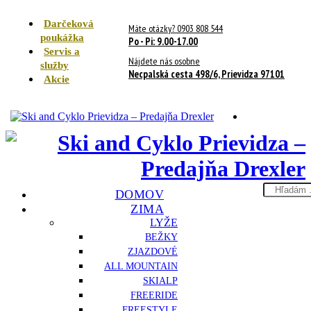
Darčeková
Máte otázky? 0903 808 544
poukážka
Po - Pi: 9.00-17.00
Servis a
Nájdete nás osobne
služby
Necpalská cesta 498/6, Prievidza 97101
Akcie
Search
DOMOV
here
ZIMA
LYŽE
BEŽKY
ZJAZDOVÉ
ALL MOUNTAIN
SKIALP
FREERIDE
FREESTYLE