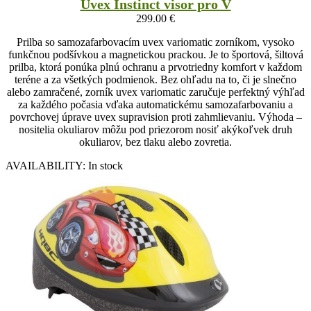
Uvex Instinct visor pro V
299.00
€
Prilba so samozafarbovacím uvex variomatic zorníkom, vysoko
funkčnou podšívkou a magnetickou prackou. Je to športová, šiltová
prilba, ktorá ponúka plnú ochranu a prvotriedny komfort v každom
teréne a za všetkých podmienok. Bez ohľadu na to, či je slnečno
alebo zamračené, zorník uvex variomatic zaručuje perfektný výhľad
za každého počasia vďaka automatickému samozafarbovaniu a
povrchovej úprave uvex supravision proti zahmlievaniu. Výhoda –
nositelia okuliarov môžu pod priezorom nosiť akýkoľvek druh
okuliarov, bez tlaku alebo zovretia.
AVAILABILITY:
In stock