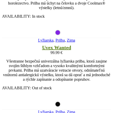
horolezectvo. Prilba má úchyt na čelovku a dvoje Coolmax®
výstelky (letnú/zmnú).
AVAILABILITY:
In stock
Lyžiarska
,
Prilba
,
Zima
Uvex Wanted
99.99
€
Všestranne bezpečná univerzálna lyžiarska prilba, ktorá zaujme
svojím štíhlym vzhľadom a vysoko kvalitnými komfortnými
prvkami. Prilba má uzatváracie vetracie otvory, odnímateľnú
vnútornú antialergickú výstelku, ktorá sa dá oprať a má jednoduché
a rýchle zapínanie a odopínanie popruhov.
AVAILABILITY:
Out of stock
Lyžiarska
,
Prilba
,
Zima