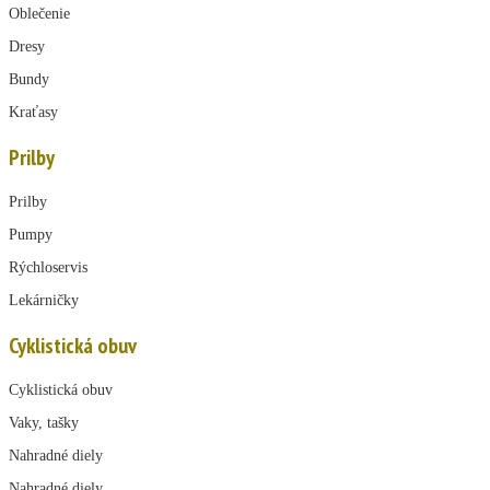
Oblečenie
Dresy
Bundy
Kraťasy
Prilby
Prilby
Pumpy
Rýchloservis
Lekárničky
Cyklistická obuv
Cyklistická obuv
Vaky, tašky
Nahradné diely
Nahradné diely