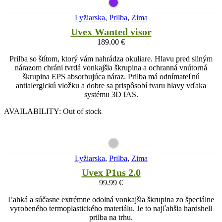
Lyžiarska
,
Prilba
,
Zima
Uvex Wanted visor
189.00
€
Prilba so štítom, ktorý vám nahrádza okuliare. Hlavu pred silným
nárazom chráni tvrdá vonkajšia škrupina a ochranná vnútorná
škrupina EPS absorbujúca náraz. Prilba má odnímateľnú
antialergickú vložku a dobre sa prispôsobí tvaru hlavy vďaka
systému 3D IAS.
AVAILABILITY:
Out of stock
Lyžiarska
,
Prilba
,
Zima
Uvex P1us 2.0
99.99
€
Ľahká a súčasne extrémne odolná vonkajšia škrupina zo špeciálne
vyrobeného termoplastického materiálu. Je to najľahšia hardshell
prilba na trhu.