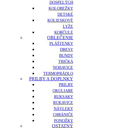
DOSPELÝCH
KOLOBEŽKY
DETSKÉ
KOLIESKOVÉ
LYŽE
KORČULE
OBLEČENIE
PLÁŠTENKY
DRESY
BUNDY
TRIČKÁ
NOHAVICE
TERMOPRÁDLO
PRILBY A DOPLNKY
PRILBY
OKULIARE
RUKSAKY
RUKAVICE
NÁVLEKY
CHRÁNIČE
PONOŽKY
OSTATNÝ