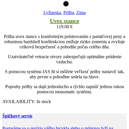
Lyžiarska
,
Prilba
,
Zima
Uvex stance
119.00
€
Prilba uvex stance s komfortným polstrovaním z pamäťovej peny a
robustnou hardshell konštrukciou znižuje riziko zranenia a zvyšuje
celkovú bezpečnosť a pohodlie počas celého dňa.
Uzatvárateľné vetracie otvory zabezpečujú optimálne prúdenie
vzduchu.
S pomocou systému IAS fit si môžete veľkosť prilby nastaviť tak,
aby pevne a pohodlne sedela na hlave.
Popruhy prilby sa dajú jednoducho a rýchlo zapnúť jednou rukou
pomocou monomatic systému.
AVAILABILITY:
In stock
Špičkový servis
Postaráme sa o revíziu vášho bicykla alebo o prípravu lyží na