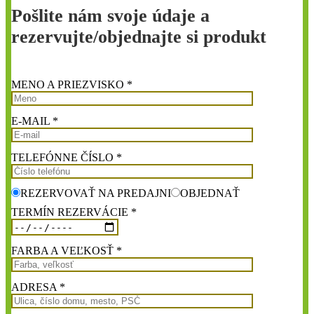
Pošlite nám svoje údaje a
rezervujte/objednajte si produkt
MENO A PRIEZVISKO *
E-MAIL *
TELEFÓNNE ČÍSLO *
REZERVOVAŤ NA PREDAJNI
OBJEDNAŤ
TERMÍN REZERVÁCIE *
FARBA A VEĽKOSŤ *
ADRESA *