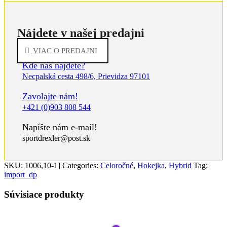
Nájdete v našej predajni
VIAC O PREDAJNI
Kde nás nájdete?
Necpalská cesta 498/6, Prievidza 97101
Zavolajte nám!
+421 (0)903 808 544
Napíšte nám e-mail!
sportdrexler@post.sk
SKU:
1006,10-1]
Categories:
Celoročné
,
Hokejka
,
Hybrid
Tag:
import_dp
Súvisiace produkty