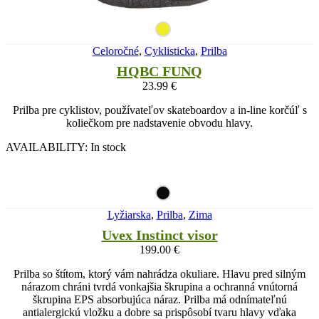
Celoročné
,
Cyklisticka
,
Prilba
HQBC FUNQ
23.99
€
Prilba pre cyklistov, používateľov skateboardov a in-line korčúľ s
koliečkom pre nadstavenie obvodu hlavy.
AVAILABILITY:
In stock
Lyžiarska
,
Prilba
,
Zima
Uvex Instinct visor
199.00
€
Prilba so štítom, ktorý vám nahrádza okuliare. Hlavu pred silným
nárazom chráni tvrdá vonkajšia škrupina a ochranná vnútorná
škrupina EPS absorbujúca náraz. Prilba má odnímateľnú
antialergickú vložku a dobre sa prispôsobí tvaru hlavy vďaka