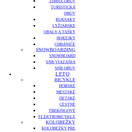
ZIMNÁ OBUV
TURISTICKÁ
OBUV
RUKSAKY
LYŽIARSKE
OBALY A TAŠKY
HOKEJKY
CHRÁNIČE
SNOWBOARDING
SNOWBOARD
SNB VIAZANIA
SNB OBUV
LETO
BICYKLE
HORSKÉ
MESTSKÉ
DETSKÉ
CESTNÉ
TREKINGOVÉ
ELEKTROBICYKLE
KOLOBEŽKY
KOLOBEŽKY PRE