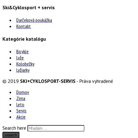
Ski&Cyklosport + servis
Darčeková poukážka
Kontakt
Kategórie katalógu
Bicykle
Lyže
Kolobežky
Lyžiarky
© 2019
SKI+CYKLOSPORT-SERVIS
- Práva vyhradené
Domov
Zima
Leto
Servis
Akcie
Search here