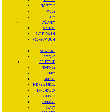
FREERIDE
FREESTYLE
PALICE
PÁSY
LYŽIARKY
KLASICKÉ
S VYHRIEVANÍM
FISCHER VACUUM
FIT
SKI-ALPOVÉ
BEŽECKÉ
OBLEČENIE
NOHAVICE
BUNDY
ROLÁKY
MIKINY A TRIČKÁ
TERMOPRÁDLO
RUKAVICE
PONOŽKY
ČIAPKY