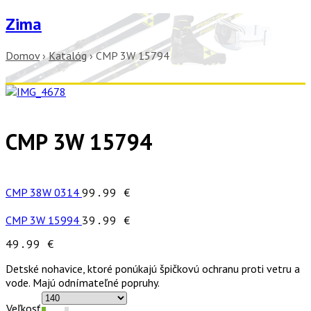
Zima
Domov
›
Katalóg
›
CMP 3W 15794
CMP 3W 15794
CMP 38W 0314
99.99
€
CMP 3W 15994
39.99
€
49.99
€
Detské nohavice, ktoré ponúkajú špičkovú ochranu proti vetru a
vode. Majú odnímateľné popruhy.
Veľkosť