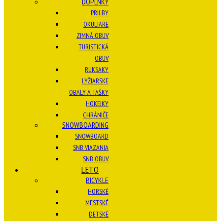
DOPLNKY
PRILBY
OKULIARE
ZIMNÁ OBUV
TURISTICKÁ
OBUV
RUKSAKY
LYŽIARSKE
OBALY A TAŠKY
HOKEJKY
CHRÁNIČE
SNOWBOARDING
SNOWBOARD
SNB VIAZANIA
SNB OBUV
LETO
BICYKLE
HORSKÉ
MESTSKÉ
DETSKÉ