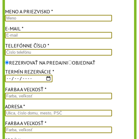
MENO A PRIEZVISKO *
E-MAIL *
TELEFÓNNE ČÍSLO *
REZERVOVAŤ NA PREDAJNI
OBJEDNAŤ
TERMÍN REZERVÁCIE *
FARBA A VEĽKOSŤ *
ADRESA *
FARBA A VEĽKOSŤ *