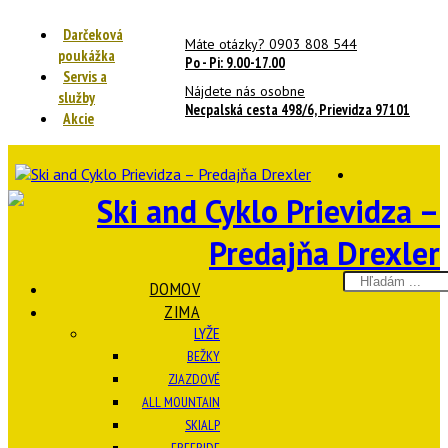
Darčeková
Máte otázky? 0903 808 544
poukážka
Po - Pi: 9.00-17.00
Servis a
Nájdete nás osobne
služby
Necpalská cesta 498/6, Prievidza 97101
Akcie
Search
DOMOV
here
ZIMA
LYŽE
BEŽKY
ZJAZDOVÉ
ALL MOUNTAIN
SKIALP