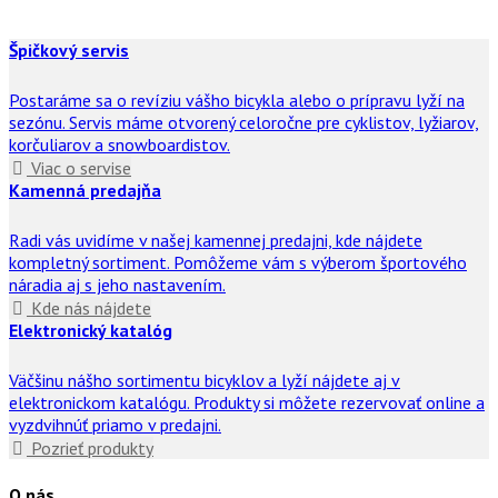
Špičkový servis
Postaráme sa o revíziu vášho bicykla alebo o prípravu lyží na
sezónu. Servis máme otvorený celoročne pre cyklistov, lyžiarov,
korčuliarov a snowboardistov.
Viac o servise
Kamenná predajňa
Radi vás uvidíme v našej kamennej predajni, kde nájdete
kompletný sortiment. Pomôžeme vám s výberom športového
náradia aj s jeho nastavením.
Kde nás nájdete
Elektronický katalóg
Väčšinu nášho sortimentu bicyklov a lyží nájdete aj v
elektronickom katalógu. Produkty si môžete rezervovať online a
vyzdvihnúť priamo v predajni.
Pozrieť produkty
O nás