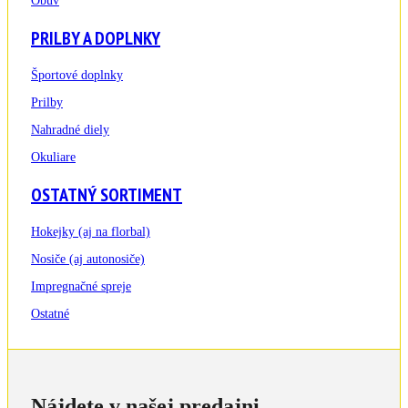
Obuv
PRILBY A DOPLNKY
Športové doplnky
Prilby
Nahradné diely
Okuliare
OSTATNÝ SORTIMENT
Hokejky (aj na florbal)
Nosiče (aj autonosiče)
Impregnačné spreje
Ostatné
Nájdete v našej predajni