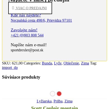
VIAC O PREDAJNI
Kde nás nájdete?
Necpalská cesta 498/6, Prievidza 97101
Zavolajte nám!
+421 (0)903 808 544
Napíšte nám e-mail!
sportdrexler@post.sk
SKU:
621,00
Categories:
Bunda
,
Lyže
,
Oblečenie
,
Zima
Tag:
import_dp
Súvisiace produkty
Lyžiarska
,
Prilba
,
Zima
Scott Couloir moutain