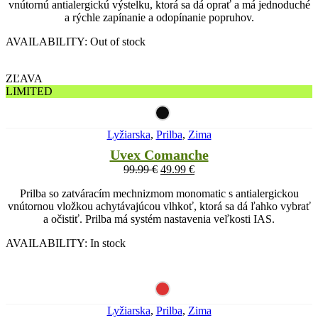
vnútornú antialergickú výstelku, ktorá sa dá oprať a má jednoduché
a rýchle zapínanie a odopínanie popruhov.
AVAILABILITY:
Out of stock
ZĽAVA
LIMITED
Lyžiarska
,
Prilba
,
Zima
Uvex Comanche
99.99
€
49.99
€
Prilba so zatváracím mechnizmom monomatic s antialergickou
vnútornou vložkou achytávajúcou vlhkoť, ktorá sa dá ľahko vybrať
a očistiť. Prilba má systém nastavenia veľkosti IAS.
AVAILABILITY:
In stock
Lyžiarska
,
Prilba
,
Zima