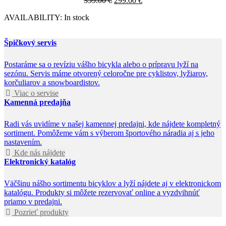
359.00
€
299.00
€
AVAILABILITY:
In stock
Špičkový servis
Postaráme sa o revíziu vášho bicykla alebo o prípravu lyží na
sezónu. Servis máme otvorený celoročne pre cyklistov, lyžiarov,
korčuliarov a snowboardistov.
Viac o servise
Kamenná predajňa
Radi vás uvidíme v našej kamennej predajni, kde nájdete kompletný
sortiment. Pomôžeme vám s výberom športového náradia aj s jeho
nastavením.
Kde nás nájdete
Elektronický katalóg
Väčšinu nášho sortimentu bicyklov a lyží nájdete aj v elektronickom
katalógu. Produkty si môžete rezervovať online a vyzdvihnúť
priamo v predajni.
Pozrieť produkty