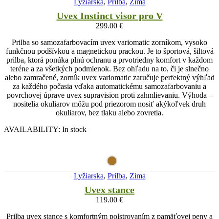
Lyžiarska
,
Prilba
,
Zima
Uvex Instinct visor pro V
299.00
€
Prilba so samozafarbovacím uvex variomatic zorníkom, vysoko
funkčnou podšívkou a magnetickou prackou. Je to športová, šiltová
prilba, ktorá ponúka plnú ochranu a prvotriedny komfort v každom
teréne a za všetkých podmienok. Bez ohľadu na to, či je slnečno
alebo zamračené, zorník uvex variomatic zaručuje perfektný výhľad
za každého počasia vďaka automatickému samozafarbovaniu a
povrchovej úprave uvex supravision proti zahmlievaniu. Výhoda –
nositelia okuliarov môžu pod priezorom nosiť akýkoľvek druh
okuliarov, bez tlaku alebo zovretia.
AVAILABILITY:
In stock
Lyžiarska
,
Prilba
,
Zima
Uvex stance
119.00
€
Prilba uvex stance s komfortným polstrovaním z pamäťovej peny a