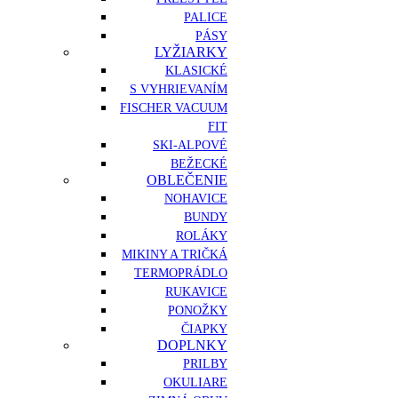
PALICE
PÁSY
LYŽIARKY
KLASICKÉ
S VYHRIEVANÍM
FISCHER VACUUM
FIT
SKI-ALPOVÉ
BEŽECKÉ
OBLEČENIE
NOHAVICE
BUNDY
ROLÁKY
MIKINY A TRIČKÁ
TERMOPRÁDLO
RUKAVICE
PONOŽKY
ČIAPKY
DOPLNKY
PRILBY
OKULIARE