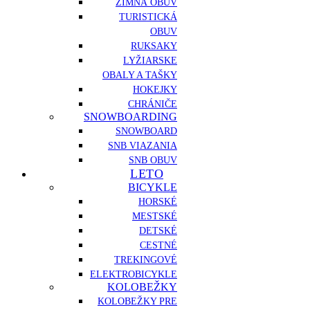
ZIMNÁ OBUV
TURISTICKÁ
OBUV
RUKSAKY
LYŽIARSKE
OBALY A TAŠKY
HOKEJKY
CHRÁNIČE
SNOWBOARDING
SNOWBOARD
SNB VIAZANIA
SNB OBUV
LETO
BICYKLE
HORSKÉ
MESTSKÉ
DETSKÉ
CESTNÉ
TREKINGOVÉ
ELEKTROBICYKLE
KOLOBEŽKY
KOLOBEŽKY PRE