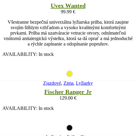
Uvex Wanted
99.99
€
Všestranne bezpečná univerzálna lyžiarska prilba, ktorá zaujme
svojím štíhlym vzhľadom a vysoko kvalitnými komfortnými
prvkami. Prilba má uzatváracie vetracie otvory, odnímateľnú
vnútornú antialergickú výstelku, ktorá sa dá oprať a má jednoduché
a rýchle zapínanie a odopínanie popruhov.
AVAILABILITY:
In stock
Zjazdové
,
Zima
,
Lyžiarky
Fischer Ranger Jr
129.00
€
AVAILABILITY:
In stock