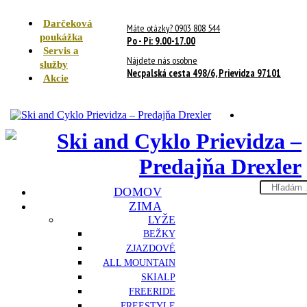
Darčeková
Máte otázky? 0903 808 544
poukážka
Po - Pi: 9.00-17.00
Servis a
Nájdete nás osobne
služby
Necpalská cesta 498/6, Prievidza 97101
Akcie
Search
DOMOV
here
ZIMA
LYŽE
BEŽKY
ZJAZDOVÉ
ALL MOUNTAIN
SKIALP
FREERIDE
FREESTYLE