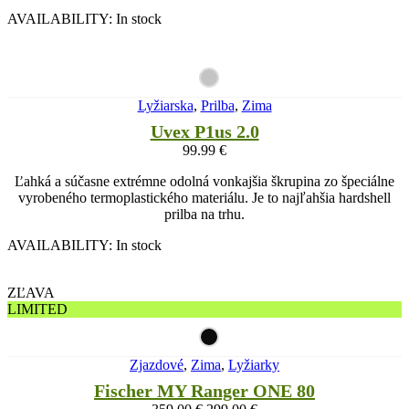
AVAILABILITY:
In stock
Lyžiarska
,
Prilba
,
Zima
Uvex P1us 2.0
99.99
€
Ľahká a súčasne extrémne odolná vonkajšia škrupina zo špeciálne
vyrobeného termoplastického materiálu. Je to najľahšia hardshell
prilba na trhu.
AVAILABILITY:
In stock
ZĽAVA
LIMITED
Zjazdové
,
Zima
,
Lyžiarky
Fischer MY Ranger ONE 80