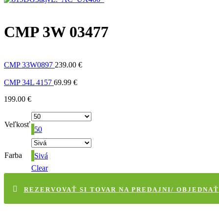
CMP 3W 03477
CMP 33W0897
239.00
€
CMP 34L 4157
69.99
€
199.00
€
Veľkosť
50
Farba
Sivá
Clear
REZERVOVAŤ SI TOVAR NA PREDAJNI/ OBJEDNAŤ