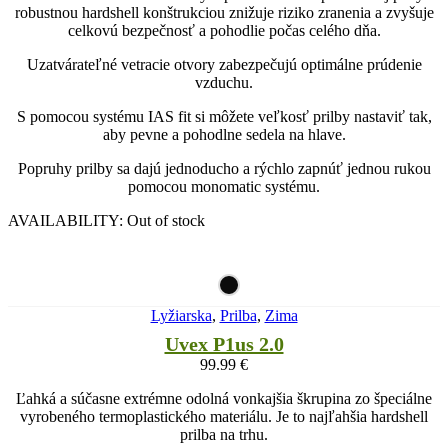
robustnou hardshell konštrukciou znižuje riziko zranenia a zvyšuje
celkovú bezpečnosť a pohodlie počas celého dňa.
Uzatvárateľné vetracie otvory zabezpečujú optimálne prúdenie
vzduchu.
S pomocou systému IAS fit si môžete veľkosť prilby nastaviť tak,
aby pevne a pohodlne sedela na hlave.
Popruhy prilby sa dajú jednoducho a rýchlo zapnúť jednou rukou
pomocou monomatic systému.
AVAILABILITY:
Out of stock
Lyžiarska
,
Prilba
,
Zima
Uvex P1us 2.0
99.99
€
Ľahká a súčasne extrémne odolná vonkajšia škrupina zo špeciálne
vyrobeného termoplastického materiálu. Je to najľahšia hardshell
prilba na trhu.