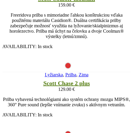
159.00
€
Freeridova prilba s mimoriadne ľahkou konštrukciou vďaka
použitému materiálu Casidion®. Duálna certifikácia prilby
zabezpečuje možnosť využitia na lyžovanie/skialpinizmus aj
horolezectvo. Prilba má úchyt na čelovku a dvoje Coolmax®
výstelky (letnú/zmnú).
AVAILABILITY:
In stock
Lyžiarska
,
Prilba
,
Zima
Scott Chase 2 plus
129.00
€
Prilba vybavená technológiami ako systém ochrany mozgu MIPS®,
360° Pure sound (lepšie vnímanie zvuku) s aktívnym vetraním.
AVAILABILITY:
In stock