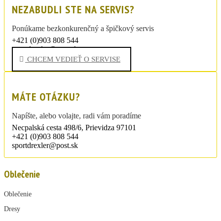
NEZABUDLI STE NA SERVIS?
Ponúkame bezkonkurenčný a špičkový servis
+421 (0)903 808 544
sportdrexler@post.sk
CHCEM VEDIEŤ O SERVISE
MÁTE OTÁZKU?
Napíšte, alebo volajte, radi vám poradíme
Necpalská cesta 498/6, Prievidza 97101
+421 (0)903 808 544
sportdrexler@post.sk
Oblečenie
Oblečenie
Dresy