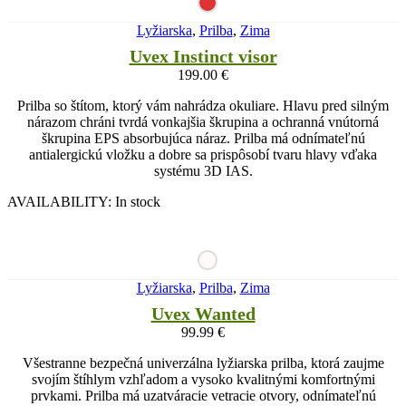
Lyžiarska
,
Prilba
,
Zima
Uvex Instinct visor
199.00
€
Prilba so štítom, ktorý vám nahrádza okuliare. Hlavu pred silným
nárazom chráni tvrdá vonkajšia škrupina a ochranná vnútorná
škrupina EPS absorbujúca náraz. Prilba má odnímateľnú
antialergickú vložku a dobre sa prispôsobí tvaru hlavy vďaka
systému 3D IAS.
AVAILABILITY:
In stock
Lyžiarska
,
Prilba
,
Zima
Uvex Wanted
99.99
€
Všestranne bezpečná univerzálna lyžiarska prilba, ktorá zaujme
svojím štíhlym vzhľadom a vysoko kvalitnými komfortnými
prvkami. Prilba má uzatváracie vetracie otvory, odnímateľnú