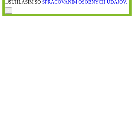
SÚHLASÍM SO
SPRACOVANÍM OSOBNÝCH ÚDAJOV.
×