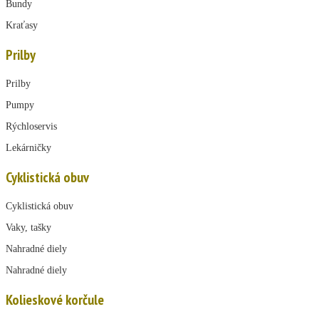
Bundy
Kraťasy
Prilby
Prilby
Pumpy
Rýchloservis
Lekárničky
Cyklistická obuv
Cyklistická obuv
Vaky, tašky
Nahradné diely
Nahradné diely
Kolieskové korčule