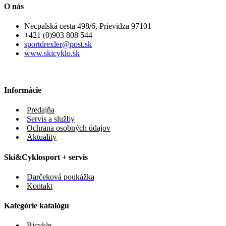
O nás
Necpalská cesta 498/6, Prievidza 97101
+421 (0)903 808 544
sportdrexler@post.sk
www.skicyklo.sk
Informácie
Predajňa
Servis a služby
Ochrana osobných údajov
Aktuality
Ski&Cyklosport + servis
Darčeková poukážka
Kontakt
Kategórie katalógu
Bicykle