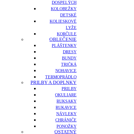
DOSPELÝCH
KOLOBEŽKY
DETSKÉ
KOLIESKOVÉ
LYŽE
KORČULE
OBLEČENIE
PLÁŠTENKY
DRESY
BUNDY
TRIČKÁ
NOHAVICE
TERMOPRÁDLO
PRILBY A DOPLNKY
PRILBY
OKULIARE
RUKSAKY
RUKAVICE
NÁVLEKY
CHRÁNIČE
PONOŽKY
OSTATNÝ