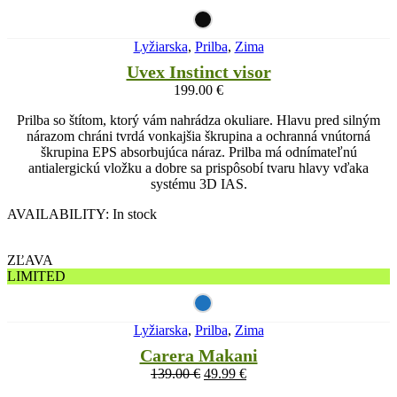
Lyžiarska
,
Prilba
,
Zima
Uvex Instinct visor
199.00
€
Prilba so štítom, ktorý vám nahrádza okuliare. Hlavu pred silným
nárazom chráni tvrdá vonkajšia škrupina a ochranná vnútorná
škrupina EPS absorbujúca náraz. Prilba má odnímateľnú
antialergickú vložku a dobre sa prispôsobí tvaru hlavy vďaka
systému 3D IAS.
AVAILABILITY:
In stock
ZĽAVA
LIMITED
Lyžiarska
,
Prilba
,
Zima
Carera Makani
139.00
€
49.99
€