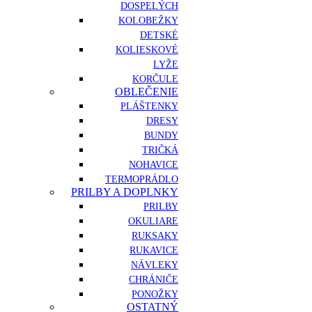
DOSPELÝCH
KOLOBEŽKY
DETSKÉ
KOLIESKOVÉ
LYŽE
KORČULE
OBLEČENIE
PLÁŠTENKY
DRESY
BUNDY
TRIČKÁ
NOHAVICE
TERMOPRÁDLO
PRILBY A DOPLNKY
PRILBY
OKULIARE
RUKSAKY
RUKAVICE
NÁVLEKY
CHRÁNIČE
PONOŽKY
OSTATNÝ