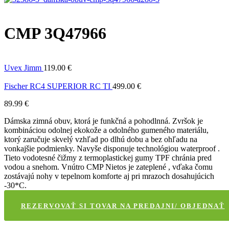
CMP 3Q47966
Uvex Jimm
119.00
€
Fischer RC4 SUPERIOR RC TI
499.00
€
89.99
€
Dámska zimná obuv, ktorá je funkčná a pohodlnná. Zvršok je
kombináciou odolnej ekokože a odolného gumeného materiálu,
ktorý zaručuje skvelý vzhľad po dlhú dobu a bez ohľadu na
vonkajšie podmienky. Navyše disponuje technológiou waterproof .
Tieto vodotesné čižmy z termoplastickej gumy TPF chránia pred
vodou a snehom. Vnútro CMP Nietos je zateplené , vďaka čomu
zostávajú nohy v tepelnom komforte aj pri mrazoch dosahujúcich
-30*C.
REZERVOVAŤ SI TOVAR NA PREDAJNI/ OBJEDNAŤ