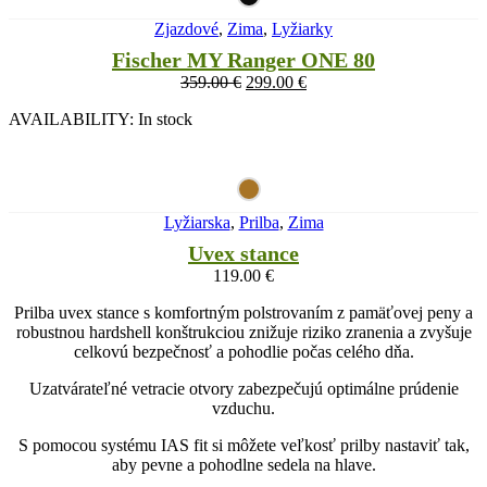
Zjazdové
,
Zima
,
Lyžiarky
Fischer MY Ranger ONE 80
359.00
€
299.00
€
AVAILABILITY:
In stock
Lyžiarska
,
Prilba
,
Zima
Uvex stance
119.00
€
Prilba uvex stance s komfortným polstrovaním z pamäťovej peny a
robustnou hardshell konštrukciou znižuje riziko zranenia a zvyšuje
celkovú bezpečnosť a pohodlie počas celého dňa.
Uzatvárateľné vetracie otvory zabezpečujú optimálne prúdenie
vzduchu.
S pomocou systému IAS fit si môžete veľkosť prilby nastaviť tak,
aby pevne a pohodlne sedela na hlave.