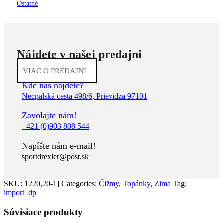
Ostatné
Nájdete v našej predajni
VIAC O PREDAJNI
Kde nás nájdete?
Necpalská cesta 498/6, Prievidza 97101
Zavolajte nám!
+421 (0)903 808 544
Napíšte nám e-mail!
sportdrexler@post.sk
SKU:
1220,20-1]
Categories:
Čižmy
,
Topánky
,
Zima
Tag:
import_dp
Súvisiace produkty