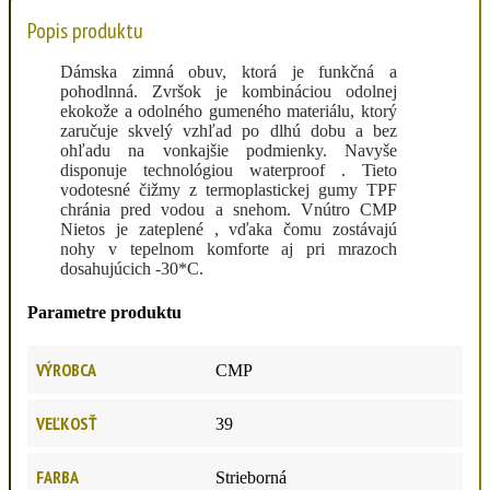
Popis produktu
Dámska zimná obuv, ktorá je funkčná a
pohodlnná. Zvršok je kombináciou odolnej
ekokože a odolného gumeného materiálu, ktorý
zaručuje skvelý vzhľad po dlhú dobu a bez
ohľadu na vonkajšie podmienky. Navyše
disponuje technológiou waterproof . Tieto
vodotesné čižmy z termoplastickej gumy TPF
chránia pred vodou a snehom. Vnútro CMP
Nietos je zateplené , vďaka čomu zostávajú
nohy v tepelnom komforte aj pri mrazoch
dosahujúcich -30*C.
Parametre produktu
VÝROBCA
CMP
VEĽKOSŤ
39
FARBA
Strieborná