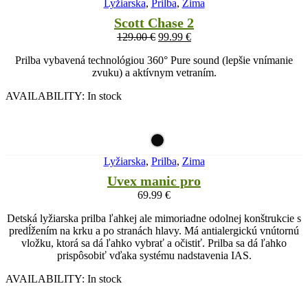
Lyžiarska
,
Prilba
,
Zima
Scott Chase 2
129.00
€
99.99
€
Prilba vybavená technológiou 360° Pure sound (lepšie vnímanie
zvuku) a aktívnym vetraním.
AVAILABILITY:
In stock
Lyžiarska
,
Prilba
,
Zima
Uvex manic pro
69.99
€
Detská lyžiarska prilba ľahkej ale mimoriadne odolnej konštrukcie s
predĺžením na krku a po stranách hlavy. Má antialergickú vnútornú
vložku, ktorá sa dá ľahko vybrať a očistiť. Prilba sa dá ľahko
prispôsobiť vďaka systému nadstavenia IAS.
AVAILABILITY:
In stock