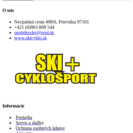
O nás
Necpalská cesta 498/6, Prievidza 97101
+421 (0)903 808 544
sportdrexler@post.sk
www.skicyklo.sk
Informácie
Predajňa
Servis a služby
Ochrana osobných údajov