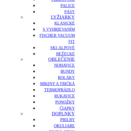
PALICE
PÁSY
LYŽIARKY
KLASICKÉ
S VYHRIEVANÍM
FISCHER VACUUM
FIT
SKI-ALPOVÉ
BEŽECKÉ
OBLEČENIE
NOHAVICE
BUNDY
ROLÁKY
MIKINY A TRIČKÁ
TERMOPRÁDLO
RUKAVICE
PONOŽKY
ČIAPKY
DOPLNKY
PRILBY
OKULIARE