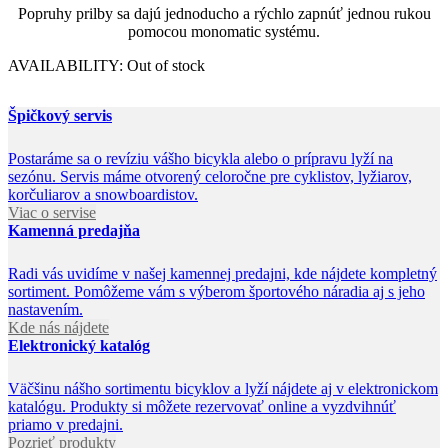
Popruhy prilby sa dajú jednoducho a rýchlo zapnúť jednou rukou
pomocou monomatic systému.
AVAILABILITY:
Out of stock
Špičkový servis
Postaráme sa o revíziu vášho bicykla alebo o prípravu lyží na
sezónu. Servis máme otvorený celoročne pre cyklistov, lyžiarov,
korčuliarov a snowboardistov.
Viac o servise
Kamenná predajňa
Radi vás uvidíme v našej kamennej predajni, kde nájdete kompletný
sortiment. Pomôžeme vám s výberom športového náradia aj s jeho
nastavením.
Kde nás nájdete
Elektronický katalóg
Väčšinu nášho sortimentu bicyklov a lyží nájdete aj v elektronickom
katalógu. Produkty si môžete rezervovať online a vyzdvihnúť
priamo v predajni.
Pozrieť produkty