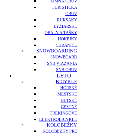
ZIMNÁ OBUV
TURISTICKÁ
OBUV
RUKSAKY
LYŽIARSKE
OBALY A TAŠKY
HOKEJKY
CHRÁNIČE
SNOWBOARDING
SNOWBOARD
SNB VIAZANIA
SNB OBUV
LETO
BICYKLE
HORSKÉ
MESTSKÉ
DETSKÉ
CESTNÉ
TREKINGOVÉ
ELEKTROBICYKLE
KOLOBEŽKY
KOLOBEŽKY PRE