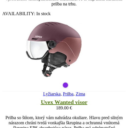
prilba na trhu.
AVAILABILITY:
In stock
Lyžiarska
,
Prilba
,
Zima
Uvex Wanted visor
189.00
€
Prilba so štítom, ktorý vám nahrádza okuliare. Hlavu pred silným
nárazom chráni tvrdá vonkajšia škrupina a ochranná vnútorná
škrupina EPS absorbujúca náraz. Prilba má odnímateľnú