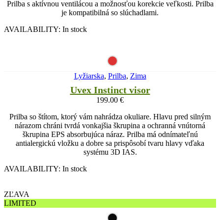
Prilba s aktívnou ventilácou a možnosťou korekcie veľkosti. Prilba
je kompatibilná so slúchadlami.
AVAILABILITY:
In stock
Lyžiarska
,
Prilba
,
Zima
Uvex Instinct visor
199.00
€
Prilba so štítom, ktorý vám nahrádza okuliare. Hlavu pred silným
nárazom chráni tvrdá vonkajšia škrupina a ochranná vnútorná
škrupina EPS absorbujúca náraz. Prilba má odnímateľnú
antialergickú vložku a dobre sa prispôsobí tvaru hlavy vďaka
systému 3D IAS.
AVAILABILITY:
In stock
ZĽAVA
LIMITED