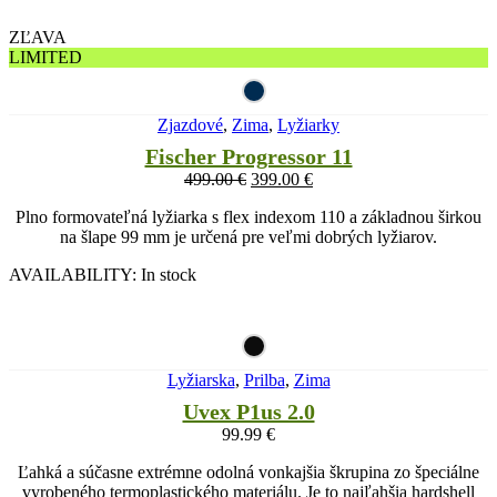
ZĽAVA
LIMITED
Zjazdové
,
Zima
,
Lyžiarky
Fischer Progressor 11
499.00
€
399.00
€
Plno formovateľná lyžiarka s flex indexom 110 a základnou širkou
na šlape 99 mm je určená pre veľmi dobrých lyžiarov.
AVAILABILITY:
In stock
Lyžiarska
,
Prilba
,
Zima
Uvex P1us 2.0
99.99
€
Ľahká a súčasne extrémne odolná vonkajšia škrupina zo špeciálne
vyrobeného termoplastického materiálu. Je to najľahšia hardshell