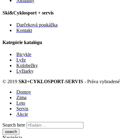
Aktuality
Ski&Cyklosport + servis
Darčeková poukážka
Kontakt
Kategórie katalógu
Bicykle
Lyže
Kolobežky
Lyžiarky
© 2019
SKI+CYKLOSPORT-SERVIS
- Práva vyhradené
Domov
Zima
Leto
Servis
Akcie
Search here
Navigácia