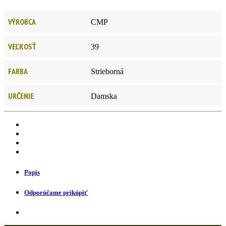
VÝROBCA
CMP
VEĽKOSŤ
39
FARBA
Strieborná
URČENIE
Damska
Popis
Odporúčame prikúpiť