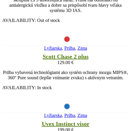
antialergickú vložku a dobre sa prispôsobí tvaru hlavy vďaka
systému 3D IAS.
AVAILABILITY:
Out of stock
Lyžiarska
,
Prilba
,
Zima
Scott Chase 2 plus
129.00
€
Prilba vybavená technológiami ako systém ochrany mozgu MIPS®,
360° Pure sound (lepšie vnímanie zvuku) s aktívnym vetraním.
AVAILABILITY:
In stock
Lyžiarska
,
Prilba
,
Zima
Uvex Instinct visor
199.00
€