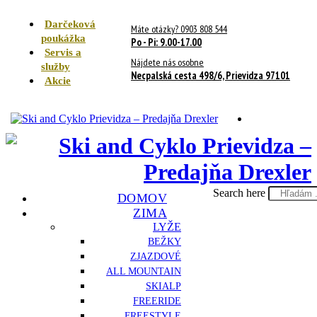
Darčeková
Máte otázky? 0903 808 544
poukážka
Po - Pi: 9.00-17.00
Servis a
Nájdete nás osobne
služby
Necpalská cesta 498/6, Prievidza 97101
Akcie
Search here
DOMOV
ZIMA
LYŽE
BEŽKY
ZJAZDOVÉ
ALL MOUNTAIN
SKIALP
FREERIDE
FREESTYLE