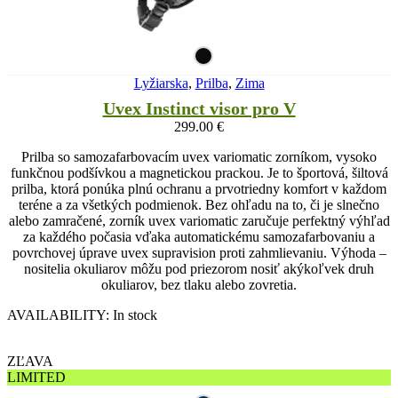
Lyžiarska
,
Prilba
,
Zima
Uvex Instinct visor pro V
299.00
€
Prilba so samozafarbovacím uvex variomatic zorníkom, vysoko
funkčnou podšívkou a magnetickou prackou. Je to športová, šiltová
prilba, ktorá ponúka plnú ochranu a prvotriedny komfort v každom
teréne a za všetkých podmienok. Bez ohľadu na to, či je slnečno
alebo zamračené, zorník uvex variomatic zaručuje perfektný výhľad
za každého počasia vďaka automatickému samozafarbovaniu a
povrchovej úprave uvex supravision proti zahmlievaniu. Výhoda –
nositelia okuliarov môžu pod priezorom nosiť akýkoľvek druh
okuliarov, bez tlaku alebo zovretia.
AVAILABILITY:
In stock
ZĽAVA
LIMITED