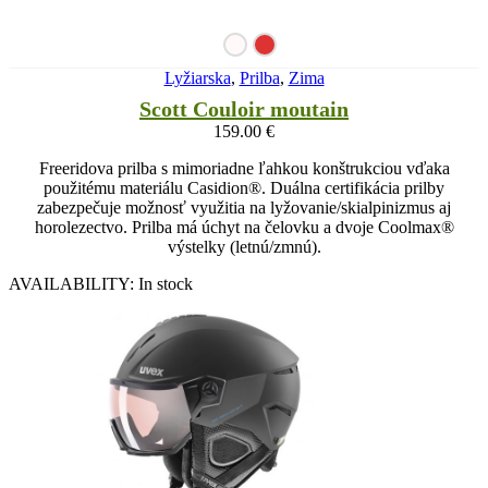
Lyžiarska
,
Prilba
,
Zima
Scott Couloir moutain
159.00
€
Freeridova prilba s mimoriadne ľahkou konštrukciou vďaka
použitému materiálu Casidion®. Duálna certifikácia prilby
zabezpečuje možnosť využitia na lyžovanie/skialpinizmus aj
horolezectvo. Prilba má úchyt na čelovku a dvoje Coolmax®
výstelky (letnú/zmnú).
AVAILABILITY:
In stock