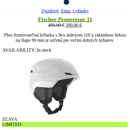
Zjazdové
,
Zima
,
Lyžiarky
Fischer Progressor 11
499.00
€
399.00
€
Plno formovateľná lyžiarka s flex indexom 110 a základnou širkou
na šlape 99 mm je určená pre veľmi dobrých lyžiarov.
AVAILABILITY:
In stock
ZĽAVA
LIMITED