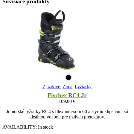
Súvisiace produkty
Zjazdové
,
Zima
,
Lyžiarky
Fischer RC4 Jr
109.00
€
Juniorské lyžiarky RC4 s fllex indexom 60 a štyrmi klipsňami sú
ideálnou voľbou pre malých pretekárov.
AVAILABILITY:
In stock