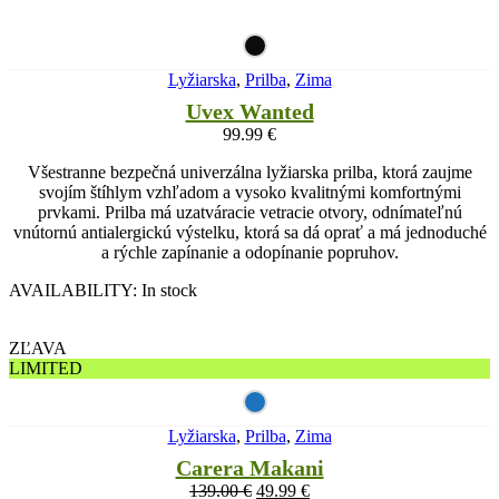
Lyžiarska
,
Prilba
,
Zima
Uvex Wanted
99.99
€
Všestranne bezpečná univerzálna lyžiarska prilba, ktorá zaujme
svojím štíhlym vzhľadom a vysoko kvalitnými komfortnými
prvkami. Prilba má uzatváracie vetracie otvory, odnímateľnú
vnútornú antialergickú výstelku, ktorá sa dá oprať a má jednoduché
a rýchle zapínanie a odopínanie popruhov.
AVAILABILITY:
In stock
ZĽAVA
LIMITED
Lyžiarska
,
Prilba
,
Zima
Carera Makani
139.00
€
49.99
€