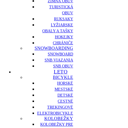
ZIMNÁ OBUV
TURISTICKÁ
OBUV
RUKSAKY
LYŽIARSKE
OBALY A TAŠKY
HOKEJKY
CHRÁNIČE
SNOWBOARDING
SNOWBOARD
SNB VIAZANIA
SNB OBUV
LETO
BICYKLE
HORSKÉ
MESTSKÉ
DETSKÉ
CESTNÉ
TREKINGOVÉ
ELEKTROBICYKLE
KOLOBEŽKY
KOLOBEŽKY PRE