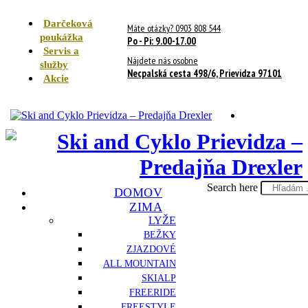
Darčeková
Máte otázky? 0903 808 544
poukážka
Po - Pi: 9.00-17.00
Servis a
Nájdete nás osobne
služby
Necpalská cesta 498/6, Prievidza 97101
Akcie
Search here
DOMOV
ZIMA
LYŽE
BEŽKY
ZJAZDOVÉ
ALL MOUNTAIN
SKIALP
FREERIDE
FREESTYLE