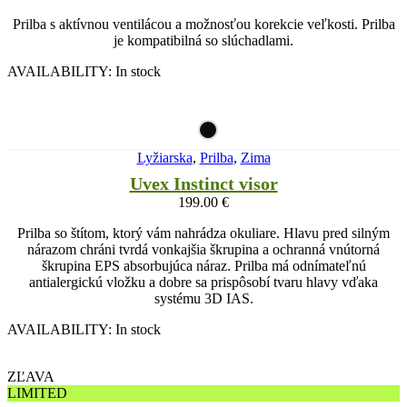
Prilba s aktívnou ventilácou a možnosťou korekcie veľkosti. Prilba
je kompatibilná so slúchadlami.
AVAILABILITY:
In stock
Lyžiarska
,
Prilba
,
Zima
Uvex Instinct visor
199.00
€
Prilba so štítom, ktorý vám nahrádza okuliare. Hlavu pred silným
nárazom chráni tvrdá vonkajšia škrupina a ochranná vnútorná
škrupina EPS absorbujúca náraz. Prilba má odnímateľnú
antialergickú vložku a dobre sa prispôsobí tvaru hlavy vďaka
systému 3D IAS.
AVAILABILITY:
In stock
ZĽAVA
LIMITED