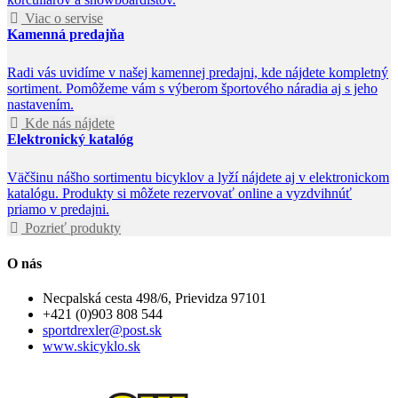
Viac o servise
Kamenná predajňa
Radi vás uvidíme v našej kamennej predajni, kde nájdete kompletný
sortiment. Pomôžeme vám s výberom športového náradia aj s jeho
nastavením.
Kde nás nájdete
Elektronický katalóg
Väčšinu nášho sortimentu bicyklov a lyží nájdete aj v elektronickom
katalógu. Produkty si môžete rezervovať online a vyzdvihnúť
priamo v predajni.
Pozrieť produkty
O nás
Necpalská cesta 498/6, Prievidza 97101
+421 (0)903 808 544
sportdrexler@post.sk
www.skicyklo.sk