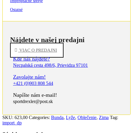
Impregnačné spreje
Ostatné
Nájdete v našej predajni
VIAC O PREDAJNI
Kde nás nájdete?
Necpalská cesta 498/6, Prievidza 97101
Zavolajte nám!
+421 (0)903 808 544
Napíšte nám e-mail!
sportdrexler@post.sk
SKU:
623,00
Categories:
Bunda
,
Lyže
,
Oblečenie
,
Zima
Tag:
import_dp