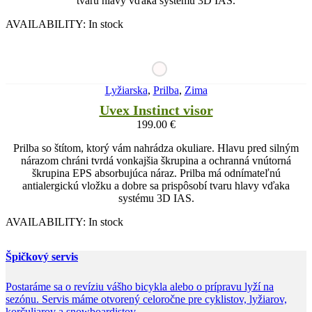
tvaru hlavy vďaka systému 3D IAS.
AVAILABILITY:
In stock
Lyžiarska
,
Prilba
,
Zima
Uvex Instinct visor
199.00
€
Prilba so štítom, ktorý vám nahrádza okuliare. Hlavu pred silným
nárazom chráni tvrdá vonkajšia škrupina a ochranná vnútorná
škrupina EPS absorbujúca náraz. Prilba má odnímateľnú
antialergickú vložku a dobre sa prispôsobí tvaru hlavy vďaka
systému 3D IAS.
AVAILABILITY:
In stock
Špičkový servis
Postaráme sa o revíziu vášho bicykla alebo o prípravu lyží na
sezónu. Servis máme otvorený celoročne pre cyklistov, lyžiarov,
korčuliarov a snowboardistov.