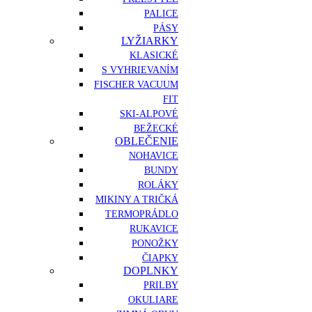
PALICE
PÁSY
LYŽIARKY
KLASICKÉ
S VYHRIEVANÍM
FISCHER VACUUM
FIT
SKI-ALPOVÉ
BEŽECKÉ
OBLEČENIE
NOHAVICE
BUNDY
ROLÁKY
MIKINY A TRIČKÁ
TERMOPRÁDLO
RUKAVICE
PONOŽKY
ČIAPKY
DOPLNKY
PRILBY
OKULIARE