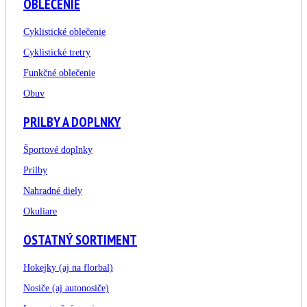
OBLEČENIE
Cyklistické oblečenie
Cyklistické tretry
Funkčné oblečenie
Obuv
PRILBY A DOPLNKY
Športové doplnky
Prilby
Nahradné diely
Okuliare
OSTATNÝ SORTIMENT
Hokejky (aj na florbal)
Nosiče (aj autonosiče)