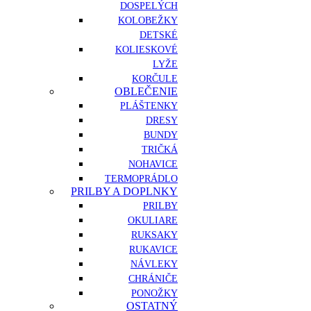
DOSPELÝCH
KOLOBEŽKY
DETSKÉ
KOLIESKOVÉ
LYŽE
KORČULE
OBLEČENIE
PLÁŠTENKY
DRESY
BUNDY
TRIČKÁ
NOHAVICE
TERMOPRÁDLO
PRILBY A DOPLNKY
PRILBY
OKULIARE
RUKSAKY
RUKAVICE
NÁVLEKY
CHRÁNIČE
PONOŽKY
OSTATNÝ