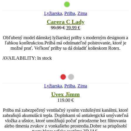
Lyžiarska
,
Prilba
,
Zima
Carera C Lady
99.99
€
39.99
€
Obľubený model dámskej lyžiarskej prilby s moderným designom a
ľahkou konštrukciou.Prilbá má odnímateľné polstrovanie, ktoré je
možné prať. Veľkosť prilby sa dá doladiť kolieskom Rotex.
AVAILABILITY:
In stock
Lyžiarska
,
Prilba
,
Zima
Uvex Jimm
119.00
€
Prilba má zabezpečený ventilačný systém vzdušnými kanálmi, ktoré
zabraňujú akumulácii tepla. Doplnkami sú antialergická umývateľná
vložka a ušnice, ktoré umožňujú počuť prirodzeme bez filtrovania
alebo tlmenia zvukov z vonkašieho prostredia.Dobre sa prispôsobí