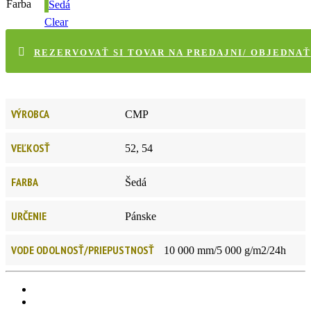
Farba
Šedá
Clear
REZERVOVAŤ SI TOVAR NA PREDAJNI/ OBJEDNAŤ
VÝROBCA
CMP
VEĽKOSŤ
52, 54
FARBA
Šedá
URČENIE
Pánske
VODE ODOLNOSŤ/PRIEPUSTNOSŤ
10 000 mm/5 000 g/m2/24h