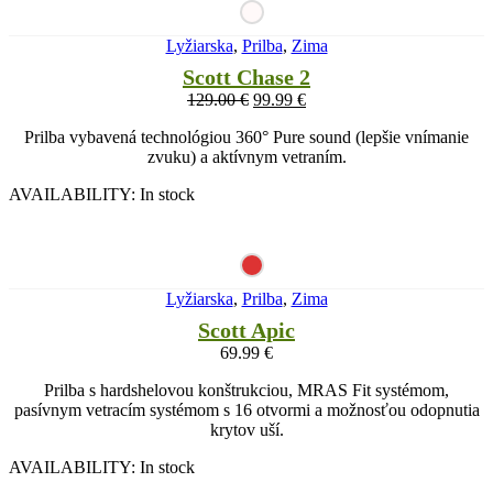
Lyžiarska
,
Prilba
,
Zima
Scott Chase 2
129.00
€
99.99
€
Prilba vybavená technológiou 360° Pure sound (lepšie vnímanie
zvuku) a aktívnym vetraním.
AVAILABILITY:
In stock
Lyžiarska
,
Prilba
,
Zima
Scott Apic
69.99
€
Prilba s hardshelovou konštrukciou, MRAS Fit systémom,
pasívnym vetracím systémom s 16 otvormi a možnosťou odopnutia
krytov uší.
AVAILABILITY:
In stock