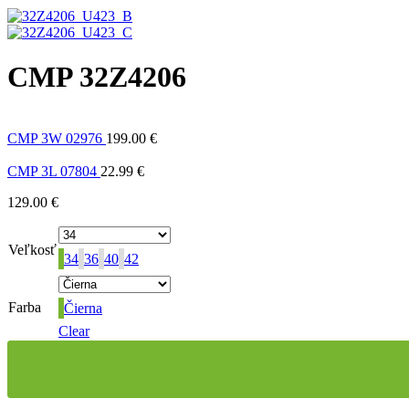
CMP 32Z4206
CMP 3W 02976
199.00
€
CMP 3L 07804
22.99
€
129.00
€
Veľkosť
34
36
40
42
Farba
Čierna
Clear