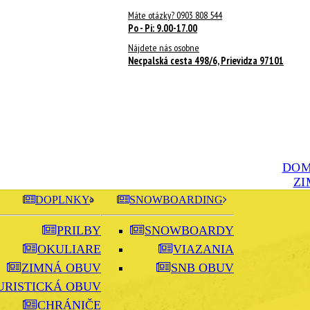
Máte otázky? 0903 808 544
Po - Pi: 9.00-17.00
Nájdete nás osobne
Necpalská cesta 498/6, Prievidza 97101
DO
ZI
DOPLNKY
SNOWBOARDING
PRILBY
SNOWBOARDY
OKULIARE
VIAZANIA
ZIMNÁ OBUV
SNB OBUV
URISTICKÁ OBUV
CHRÁNIČE