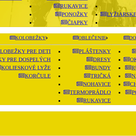
RUKAVICE
PONOŽKY
LYŽIARSKE
ČIAPKY
KOLOBEŽKY
OBLEČENIE
DO
LOBEŽKY PRE DETI
PLÁŠTENKY
Y PRE DOSPELÝCH
DRESY
O
KOLIESKOVÉ LYŽE
BUNDY
R
KORČULE
TRIČKÁ
N
NOHAVICE
C
TERMOPRÁDLO
P
RUKAVICE