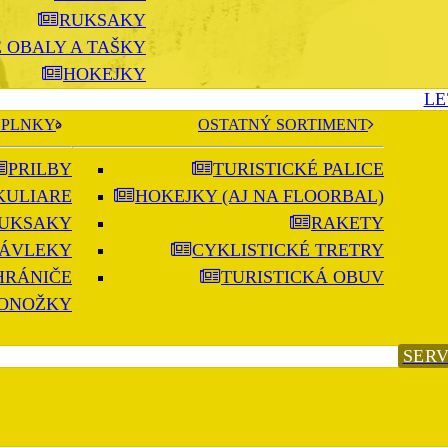
RUKSAKY
 OBALY A TAŠKY
HOKEJKY
LE
PLNKY
OSTATNÝ SORTIMENT
PRILBY
TURISTICKÉ PALICE
KULIARE
HOKEJKY (AJ NA FLOORBAL)
UKSAKY
RAKETY
ÁVLEKY
CYKLISTICKÉ TRETRY
HRÁNIČE
TURISTICKÁ OBUV
ONOŽKY
SERV