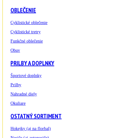
OBLEČENIE
Cyklistické oblečenie
Cyklistické tretry
Funkčné oblečenie
Obuv
PRILBY A DOPLNKY
Športové doplnky
Prilby
Nahradné diely
Okuliare
OSTATNÝ SORTIMENT
Hokejky (aj na florbal)
Nosiče (aj autonosiče)