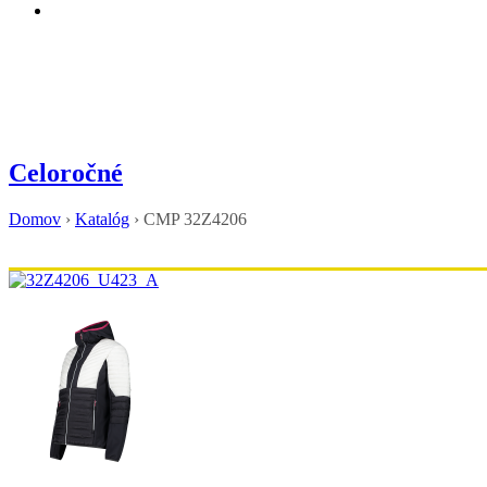
Celoročné
Domov
›
Katalóg
›
CMP 32Z4206