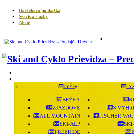
Darčeková poukážka
Servis a služby
Akcie
LYŽE
LY
BEŽKY
K
ZJAZDOVÉ
S VYHR
ALL MOUNTAIN
FISCHER VAC
SKI-ALP
SKI
FREERIDE