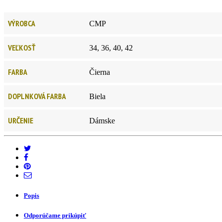
VÝROBCA
CMP
VEĽKOSŤ
34, 36, 40, 42
FARBA
Čierna
DOPLNKOVÁ FARBA
Biela
URČENIE
Dámske
Popis
Odporúčame prikúpiť