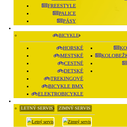
FREESTYLE
PALICE
PÁSY
BICYKLE
HORSKÉ
KO
MESTSKÉ
KOLOBEŽK
CESTNÉ
DETSKÉ
TREKINGOVÉ
BICYKLE BMX
ELEKTROBICYKLE
LETNÝ SERVIS
ZIMNÝ SERVIS