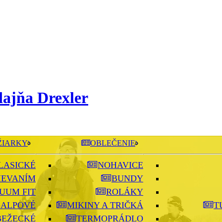
ŽIARKY
OBLEČENIE
LASICKÉ
NOHAVICE
IEVANÍM
BUNDY
UUM FIT
ROLÁKY
-ALPOVÉ
MIKINY A TRIČKÁ
T
BEŽECKÉ
TERMOPRÁDLO