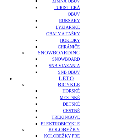
ZIMNÁ OBUV
TURISTICKÁ
OBUV
RUKSAKY
LYŽIARSKE
OBALY A TAŠKY
HOKEJKY
CHRÁNIČE
SNOWBOARDING
SNOWBOARD
SNB VIAZANIA
SNB OBUV
LETO
BICYKLE
HORSKÉ
MESTSKÉ
DETSKÉ
CESTNÉ
TREKINGOVÉ
ELEKTROBICYKLE
KOLOBEŽKY
KOLOBEŽKY PRE