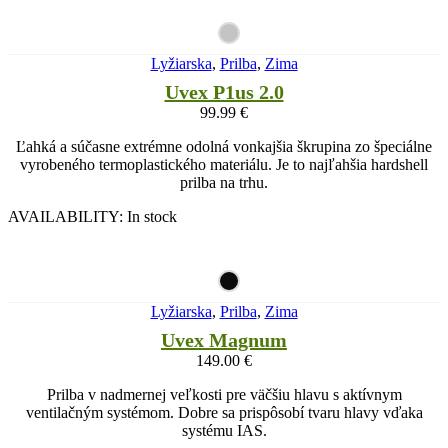
Lyžiarska
,
Prilba
,
Zima
Uvex P1us 2.0
99.99
€
Ľahká a súčasne extrémne odolná vonkajšia škrupina zo špeciálne
vyrobeného termoplastického materiálu. Je to najľahšia hardshell
prilba na trhu.
AVAILABILITY:
In stock
Lyžiarska
,
Prilba
,
Zima
Uvex Magnum
149.00
€
Prilba v nadmernej veľkosti pre väčšiu hlavu s aktívnym
ventilačným systémom. Dobre sa prispôsobí tvaru hlavy vďaka
systému IAS.