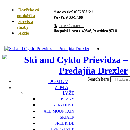
Darčeková
Máte otázky? 0903 808 544
poukážka
Po - Pi: 9.00-17.00
Servis a
Nájdete nás osobne
služby
Necpalská cesta 498/6, Prievidza 97101
Akcie
Search here
DOMOV
ZIMA
LYŽE
BEŽKY
ZJAZDOVÉ
ALL MOUNTAIN
SKIALP
FREERIDE
FREESTYLE