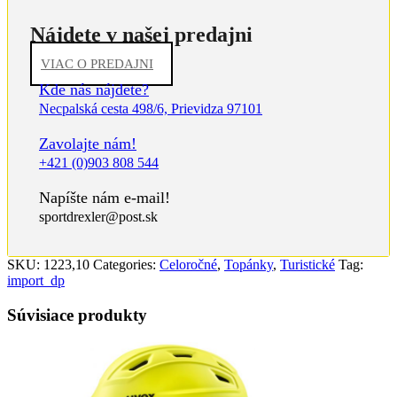
Nájdete v našej predajni
VIAC O PREDAJNI
Kde nás nájdete?
Necpalská cesta 498/6, Prievidza 97101
Zavolajte nám!
+421 (0)903 808 544
Napíšte nám e-mail!
sportdrexler@post.sk
SKU:
1223,10
Categories:
Celoročné
,
Topánky
,
Turistické
Tag:
import_dp
Súvisiace produkty