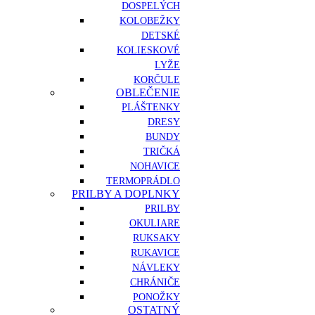
DOSPELÝCH
KOLOBEŽKY
DETSKÉ
KOLIESKOVÉ
LYŽE
KORČULE
OBLEČENIE
PLÁŠTENKY
DRESY
BUNDY
TRIČKÁ
NOHAVICE
TERMOPRÁDLO
PRILBY A DOPLNKY
PRILBY
OKULIARE
RUKSAKY
RUKAVICE
NÁVLEKY
CHRÁNIČE
PONOŽKY
OSTATNÝ