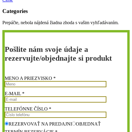
Categories
Prepáčte, nebola nájdená žiadna zhoda s vašim vyhľadávaním.
Pošlite nám svoje údaje a
rezervujte/objednajte si produkt
MENO A PRIEZVISKO *
E-MAIL *
TELEFÓNNE ČÍSLO *
REZERVOVAŤ NA PREDAJNI
OBJEDNAŤ
TERMÍN REZERVÁCIE *