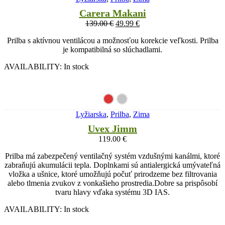
Carera Makani
139.00
€
49.99
€
Prilba s aktívnou ventilácou a možnosťou korekcie veľkosti. Prilba
je kompatibilná so slúchadlami.
AVAILABILITY:
In stock
Lyžiarska
,
Prilba
,
Zima
Uvex Jimm
119.00
€
Prilba má zabezpečený ventilačný systém vzdušnými kanálmi, ktoré
zabraňujú akumulácii tepla. Doplnkami sú antialergická umývateľná
vložka a ušnice, ktoré umožňujú počuť prirodzeme bez filtrovania
alebo tlmenia zvukov z vonkašieho prostredia.Dobre sa prispôsobí
tvaru hlavy vďaka systému 3D IAS.
AVAILABILITY:
In stock