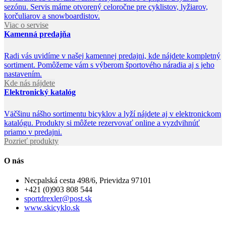
sezónu. Servis máme otvorený celoročne pre cyklistov, lyžiarov,
korčuliarov a snowboardistov.
Viac o servise
Kamenná predajňa
Radi vás uvidíme v našej kamennej predajni, kde nájdete kompletný
sortiment. Pomôžeme vám s výberom športového náradia aj s jeho
nastavením.
Kde nás nájdete
Elektronický katalóg
Väčšinu nášho sortimentu bicyklov a lyží nájdete aj v elektronickom
katalógu. Produkty si môžete rezervovať online a vyzdvihnúť
priamo v predajni.
Pozrieť produkty
O nás
Necpalská cesta 498/6, Prievidza 97101
+421 (0)903 808 544
sportdrexler@post.sk
www.skicyklo.sk