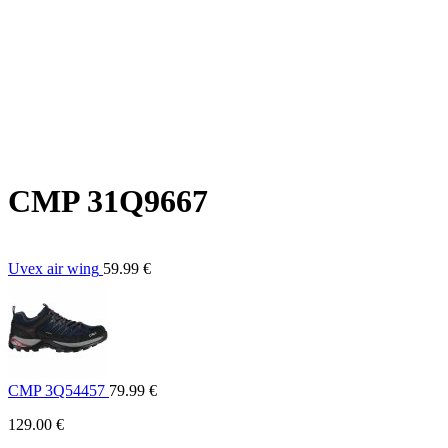
CMP 31Q9667
Uvex air wing
59.99
€
CMP 3Q54457
79.99
€
129.00
€