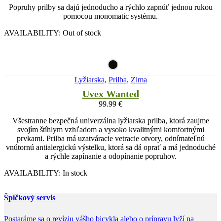
Popruhy prilby sa dajú jednoducho a rýchlo zapnúť jednou rukou
pomocou monomatic systému.
AVAILABILITY:
Out of stock
Lyžiarska
,
Prilba
,
Zima
Uvex Wanted
99.99
€
Všestranne bezpečná univerzálna lyžiarska prilba, ktorá zaujme
svojím štíhlym vzhľadom a vysoko kvalitnými komfortnými
prvkami. Prilba má uzatváracie vetracie otvory, odnímateľnú
vnútornú antialergickú výstelku, ktorá sa dá oprať a má jednoduché
a rýchle zapínanie a odopínanie popruhov.
AVAILABILITY:
In stock
Špičkový servis
Postaráme sa o revíziu vášho bicykla alebo o prípravu lyží na