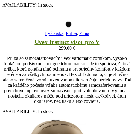
AVAILABILITY:
In stock
Lyžiarska
,
Prilba
,
Zima
Uvex Instinct visor pro V
299.00
€
Prilba so samozafarbovacím uvex variomatic zorníkom, vysoko
funkčnou podšívkou a magnetickou prackou. Je to športová, šiltová
prilba, ktorá ponúka plnú ochranu a prvotriedny komfort v každom
teréne a za všetkých podmienok. Bez ohľadu na to, či je slnečno
alebo zamračené, zorník uvex variomatic zaručuje perfektný výhľad
za každého počasia vďaka automatickému samozafarbovaniu a
povrchovej úprave uvex supravision proti zahmlievaniu. Výhoda –
nositelia okuliarov môžu pod priezorom nosiť akýkoľvek druh
okuliarov, bez tlaku alebo zovretia.
AVAILABILITY:
In stock