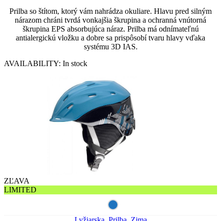
Prilba so štítom, ktorý vám nahrádza okuliare. Hlavu pred silným
nárazom chráni tvrdá vonkajšia škrupina a ochranná vnútorná
škrupina EPS absorbujúca náraz. Prilba má odnímateľnú
antialergickú vložku a dobre sa prispôsobí tvaru hlavy vďaka
systému 3D IAS.
AVAILABILITY:
In stock
ZĽAVA
LIMITED
Lyžiarska
,
Prilba
,
Zima