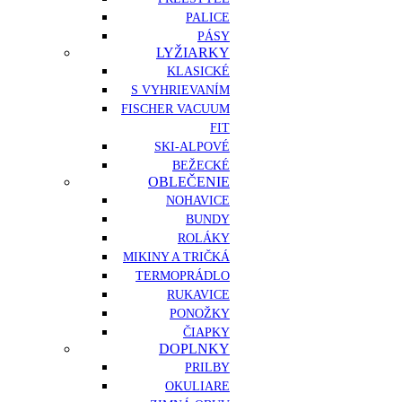
PALICE
PÁSY
LYŽIARKY
KLASICKÉ
S VYHRIEVANÍM
FISCHER VACUUM
FIT
SKI-ALPOVÉ
BEŽECKÉ
OBLEČENIE
NOHAVICE
BUNDY
ROLÁKY
MIKINY A TRIČKÁ
TERMOPRÁDLO
RUKAVICE
PONOŽKY
ČIAPKY
DOPLNKY
PRILBY
OKULIARE