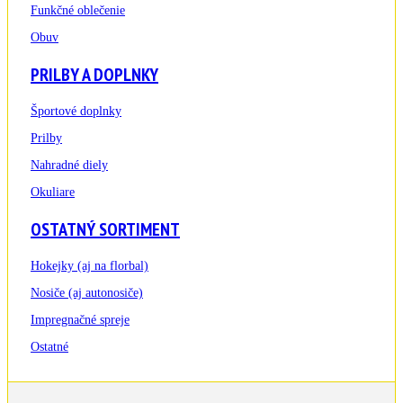
Funkčné oblečenie
Obuv
PRILBY A DOPLNKY
Športové doplnky
Prilby
Nahradné diely
Okuliare
OSTATNÝ SORTIMENT
Hokejky (aj na florbal)
Nosiče (aj autonosiče)
Impregnačné spreje
Ostatné