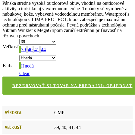
Pánska stredne vysoká outdoorová obuv, vhodná na outdoorové
aktivity a turistiku aj v extrémnom teréne. Topánky sú vyrobené z
nubukovej kože, vybavené vodeodolnou membránou Waterproof s
technológiou CLIMA PROTECT, ktorá zabezpečuje maximálnu
ochranu pred nástrahami počasia. Pevná podrážka s technológiou
Vibram Winkler s MegaGripom zaručí extrémnu priľnavosť na
rôznych povrchoch.
Veľkosť
39
40
41
44
Farba
Hnedá
Clear
REZERVOVAŤ SI TOVAR NA PREDAJNI/ OBJEDNAŤ
VÝROBCA
CMP
VEĽKOSŤ
39, 40, 41, 44