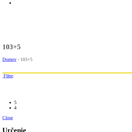
103+5
Domov
›
103+5
Filtre
5
4
Close
Určenie