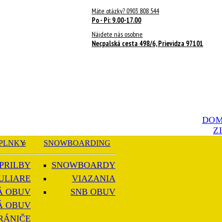
Máte otázky? 0903 808 544
Po - Pi: 9.00-17.00
Nájdete nás osobne
Necpalská cesta 498/6, Prievidza 97101
DO
Z
PLNKY
SNOWBOARDING
PRILBY
SNOWBOARDY
ULIARE
VIAZANIA
Á OBUV
SNB OBUV
Á OBUV
RÁNIČE