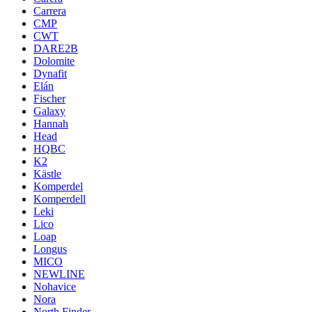
Carrera
CMP
CWT
DARE2B
Dolomite
Dynafit
Elán
Fischer
Galaxy
Hannah
Head
HQBC
K2
Kästle
Komperdel
Komperdell
Leki
Lico
Loap
Longus
MICO
NEWLINE
Nohavice
Nora
North Finder