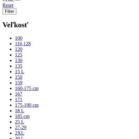
Reset
Filter
Veľkosť
100
116,128
120
125
130
135
15 L
150
159
160-175 cm
167
171
175-190 cm
18 L
185 cm
25 L
27-29
2XL
30 L