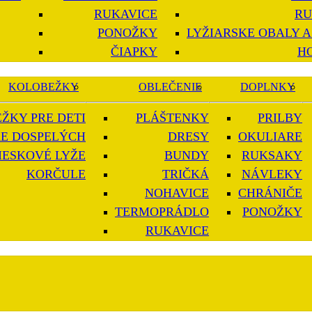
RUKAVICE
RU
PONOŽKY
LYŽIARSKE OBALY A
ČIAPKY
H
KOLOBEŽKY
OBLEČENIE
DOPLNKY
ŽKY PRE DETI
PLÁŠTENKY
PRILBY
E DOSPELÝCH
DRESY
OKULIARE
IESKOVÉ LYŽE
BUNDY
RUKSAKY
KORČULE
TRIČKÁ
NÁVLEKY
NOHAVICE
CHRÁNIČE
TERMOPRÁDLO
PONOŽKY
RUKAVICE