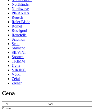
Northfinder
Northwave
PIRANHA
Reusch
Roler Blade
Romet
Rossignol
Rottefella
Salomon
Scott
Shimano
SILVINI
Sporten
TRIMM
Uvex
VIKING
Völkl
Zéfal
Ziener
Cena
Cena:
—