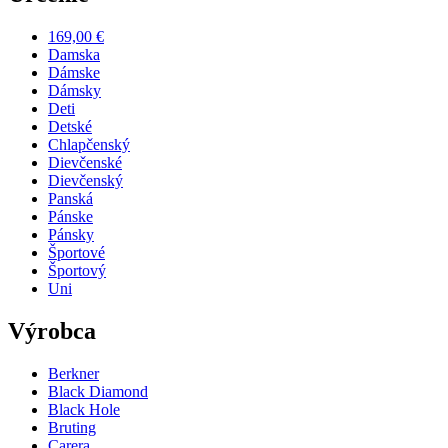
169,00 €
Damska
Dámske
Dámsky
Deti
Detské
Chlapčenský
Dievčenské
Dievčenský
Panská
Pánske
Pánsky
Športové
Športový
Uni
Výrobca
Berkner
Black Diamond
Black Hole
Bruting
Carera