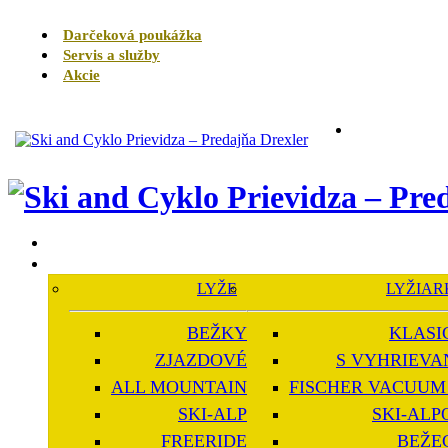
Darčeková poukážka
Servis a služby
Akcie
LYŽE
LYŽIAR
BEŽKY
KLASI
ZJAZDOVÉ
S VYHRIEVA
ALL MOUNTAIN
FISCHER VACUUM 
SKI-ALP
SKI-ALP
FREERIDE
BEŽE