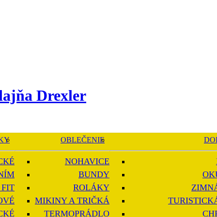
KY
OBLEČENIE
DO
CKÉ
NOHAVICE
NÍM
BUNDY
OK
FIT
ROLÁKY
ZIMN
OVÉ
MIKINY A TRIČKÁ
TURISTICK
CKÉ
TERMOPRÁDLO
CH