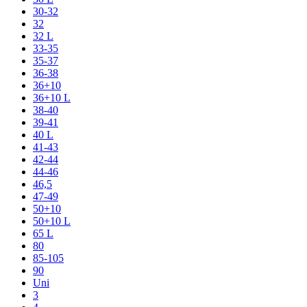
30-32
32
32 L
33-35
35-37
36-38
36+10
36+10 L
38-40
39-41
40 L
41-43
42-44
44-46
46,5
47-49
50+10
50+10 L
65 L
80
85-105
90
Uni
3