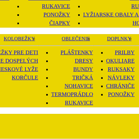
RUKAVICE
RU
PONOŽKY
LYŽIARSKE OBALY A
ČIAPKY
H
KOLOBEŽKY
OBLEČENIE
DOPLNKY
ŽKY PRE DETI
PLÁŠTENKY
PRILBY
E DOSPELÝCH
DRESY
OKULIARE
IESKOVÉ LYŽE
BUNDY
RUKSAKY
KORČULE
TRIČKÁ
NÁVLEKY
NOHAVICE
CHRÁNIČE
TERMOPRÁDLO
PONOŽKY
RUKAVICE