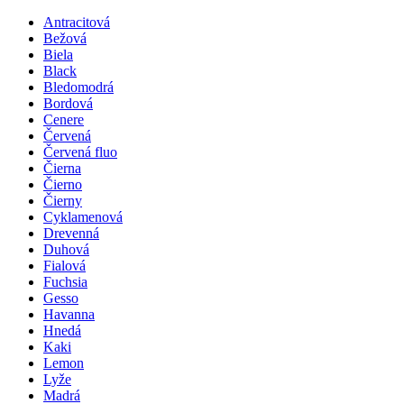
Antracitová
Bežová
Biela
Black
Bledomodrá
Bordová
Cenere
Červená
Červená fluo
Čierna
Čierno
Čierny
Cyklamenová
Drevenná
Duhová
Fialová
Fuchsia
Gesso
Havanna
Hnedá
Kaki
Lemon
Lyže
Madrá