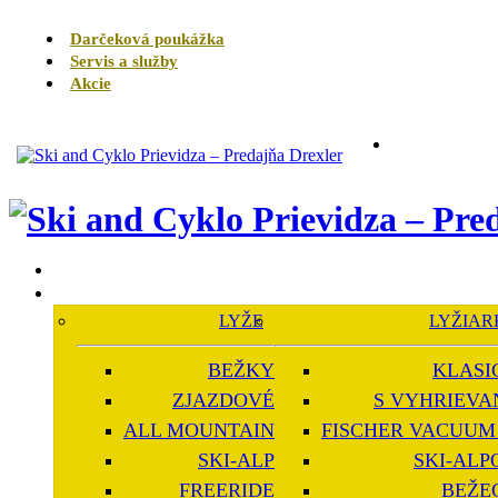
Darčeková poukážka
Servis a služby
Akcie
LYŽE
LYŽIAR
BEŽKY
KLASI
ZJAZDOVÉ
S VYHRIEVA
ALL MOUNTAIN
FISCHER VACUUM 
SKI-ALP
SKI-ALP
FREERIDE
BEŽE