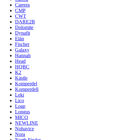
Carrera
CMP
CWT
DARE2B
Dolomite
Dynafit
Elán
Fischer
Galaxy
Hannah
Head
HQBC
K2
Kästle
Komperdel
Komperdell
Leki
Lico
Loap
Longus
MICO
NEWLINE
Nohavice
Nora
North Finder