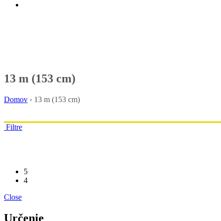
13 m (153 cm)
Domov
›
13 m (153 cm)
Filtre
5
4
Close
Určenie