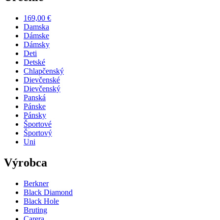
169,00 €
Damska
Dámske
Dámsky
Deti
Detské
Chlapčenský
Dievčenské
Dievčenský
Panská
Pánske
Pánsky
Športové
Športový
Uni
Výrobca
Berkner
Black Diamond
Black Hole
Bruting
Carera