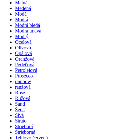
Matná
Medená
Modá
Modrá
Modrá bledá
Modrá tmavá
Modrý
Ocelová
Olivová
Opálová
Oranžová
Perleťová
Petrolejová
Prosecco
rainbow
ranžová
Rosé
Ružová
Sand
Šedá
Sivá
Strato
Strieborá
Strieborná
Tehlovo červená