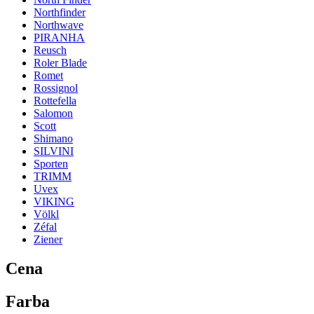
Northfinder
Northwave
PIRANHA
Reusch
Roler Blade
Romet
Rossignol
Rottefella
Salomon
Scott
Shimano
SILVINI
Sporten
TRIMM
Uvex
VIKING
Völkl
Zéfal
Ziener
Cena
Farba