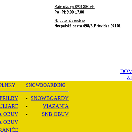
Máte otázky? 0903 808 544
Po - Pi: 9.00-17.00
Nájdete nás osobne
Necpalská cesta 498/6, Prievidza 97101
DO
Z
PLNKY
SNOWBOARDING
PRILBY
SNOWBOARDY
ULIARE
VIAZANIA
Á OBUV
SNB OBUV
Á OBUV
RÁNIČE