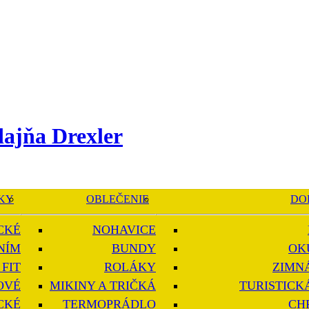
KY
OBLEČENIE
DO
CKÉ
NOHAVICE
NÍM
BUNDY
OK
FIT
ROLÁKY
ZIMN
OVÉ
MIKINY A TRIČKÁ
TURISTICK
CKÉ
TERMOPRÁDLO
CH