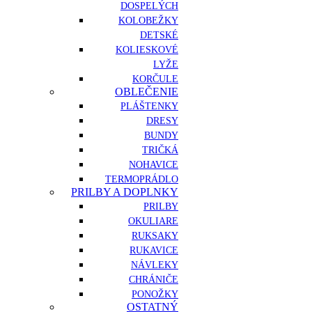
DOSPELÝCH
KOLOBEŽKY
DETSKÉ
KOLIESKOVÉ
LYŽE
KORČULE
OBLEČENIE
PLÁŠTENKY
DRESY
BUNDY
TRIČKÁ
NOHAVICE
TERMOPRÁDLO
PRILBY A DOPLNKY
PRILBY
OKULIARE
RUKSAKY
RUKAVICE
NÁVLEKY
CHRÁNIČE
PONOŽKY
OSTATNÝ