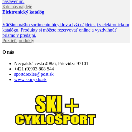
nastavením.
Kde nás nájdete
Elektronický katalóg
Väčšinu nášho sortimentu bicyklov a lyží nájdete aj v elektronickom
katalógu. Produkty si môžete rezervovať online a vyzdvihnúť
priamo v predajni.
Pozrieť produkty
O nás
Necpalská cesta 498/6, Prievidza 97101
+421 (0)903 808 544
sportdrexler@post.sk
www.skicyklo.sk