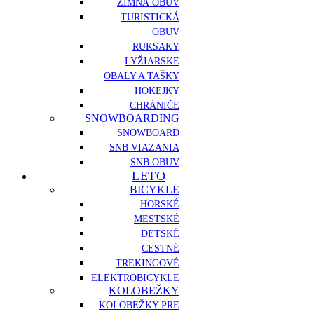
ZIMNÁ OBUV
TURISTICKÁ
OBUV
RUKSAKY
LYŽIARSKE
OBALY A TAŠKY
HOKEJKY
CHRÁNIČE
SNOWBOARDING
SNOWBOARD
SNB VIAZANIA
SNB OBUV
LETO
BICYKLE
HORSKÉ
MESTSKÉ
DETSKÉ
CESTNÉ
TREKINGOVÉ
ELEKTROBICYKLE
KOLOBEŽKY
KOLOBEŽKY PRE