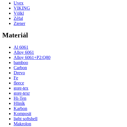
Uvex
VIKING
Völkl
Zéfal
Ziener
Materiál
Al 6061
Alloy 6061
Alloy 6061+P2:Q80
bamboo
Carbon
Drevo
Fe
fleece
gore-tex
gore-texr
Hi-Ten
Hliník
Karbon
Komposit
light softshell
Makrolon