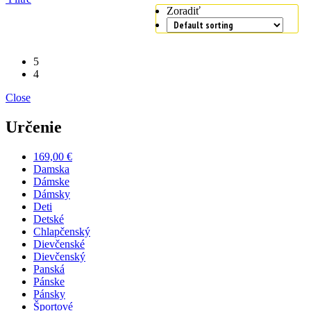
Zoradiť
5
4
Close
Určenie
169,00 €
Damska
Dámske
Dámsky
Deti
Detské
Chlapčenský
Dievčenské
Dievčenský
Panská
Pánske
Pánsky
Športové