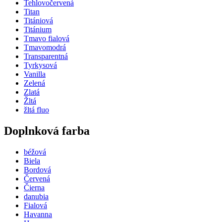
Tehlovočervená
Titan
Titániová
Titánium
Tmavo fialová
Tmavomodrá
Transparentná
Tyrkysová
Vanilla
Zelená
Zlatá
Žltá
žltá fluo
Doplnková farba
béžová
Biela
Bordová
Červená
Čierna
danubia
Fialová
Havanna