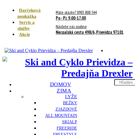
Darčeková
Máte otázky? 0903 808 544
poukážka
Po - Pi: 9.00-17.00
Servis a
Nájdete nás osobne
služby
Necpalská cesta 498/6, Prievidza 97101
Akcie
Search
DOMOV
here
ZIMA
LYŽE
BEŽKY
ZJAZDOVÉ
ALL MOUNTAIN
SKIALP
FREERIDE
FREESTYLE