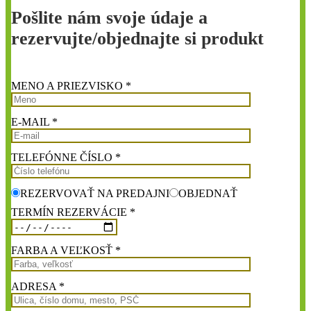
Pošlite nám svoje údaje a
rezervujte/objednajte si produkt
MENO A PRIEZVISKO *
E-MAIL *
TELEFÓNNE ČÍSLO *
REZERVOVAŤ NA PREDAJNI
OBJEDNAŤ
TERMÍN REZERVÁCIE *
FARBA A VEĽKOSŤ *
ADRESA *