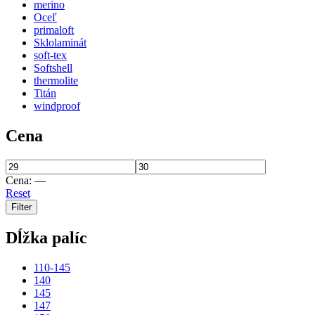
merino
Oceľ
primaloft
Sklolaminát
soft-tex
Softshell
thermolite
Titán
windproof
Cena
Cena:
—
Reset
Filter
Dĺžka palíc
110-145
140
145
147