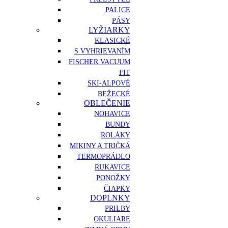
PALICE
PÁSY
LYŽIARKY
KLASICKÉ
S VYHRIEVANÍM
FISCHER VACUUM
FIT
SKI-ALPOVÉ
BEŽECKÉ
OBLEČENIE
NOHAVICE
BUNDY
ROLÁKY
MIKINY A TRIČKÁ
TERMOPRÁDLO
RUKAVICE
PONOŽKY
ČIAPKY
DOPLNKY
PRILBY
OKULIARE