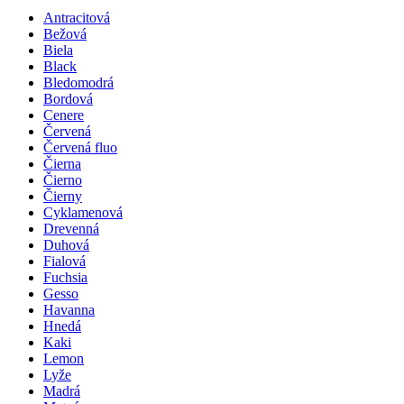
Antracitová
Bežová
Biela
Black
Bledomodrá
Bordová
Cenere
Červená
Červená fluo
Čierna
Čierno
Čierny
Cyklamenová
Drevenná
Duhová
Fialová
Fuchsia
Gesso
Havanna
Hnedá
Kaki
Lemon
Lyže
Madrá