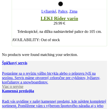
Lyžiarské
,
Palice
,
Zima
LEKI Rider vario
29.99
€
Teleskopické, na dlžku nadstavitelné palice do 105 cm.
AVAILABILITY:
Out of stock
No products were found matching your selection.
Špičkový servis
Postaráme sa o revíziu vášho bicykla alebo o prípravu lyží na
sezónu. Servis máme otvorený celoročne pre cyklistov, lyžiarov,
korčuliarov a snowboardistov.
Viac o servise
Kamenná predajňa
Radi vás uvidíme v našej kamennej predajni, kde nájdete kompletný
sortiment. Pomôžeme vám s výberom športového náradia aj s jeho