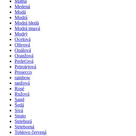
Matná
Medená
Modá
Modrá
Modrá bledá
Modrá tmavá
Modrý
Ocelová
Olivová
Opálová
Oranžová
Perleťová
Petrolejová
Prosecco
rainbow
ranžová
Rosé
Ružová
Sand
Šedá
Sivá
Strato
Strieborá
Strieborná
Tehlovo červená