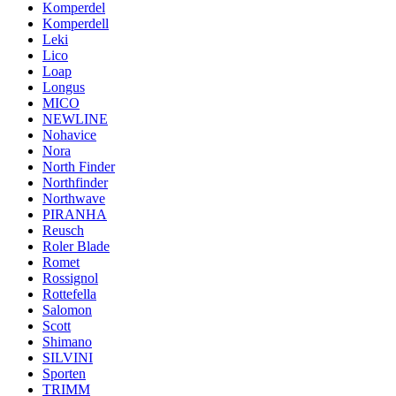
Komperdel
Komperdell
Leki
Lico
Loap
Longus
MICO
NEWLINE
Nohavice
Nora
North Finder
Northfinder
Northwave
PIRANHA
Reusch
Roler Blade
Romet
Rossignol
Rottefella
Salomon
Scott
Shimano
SILVINI
Sporten
TRIMM