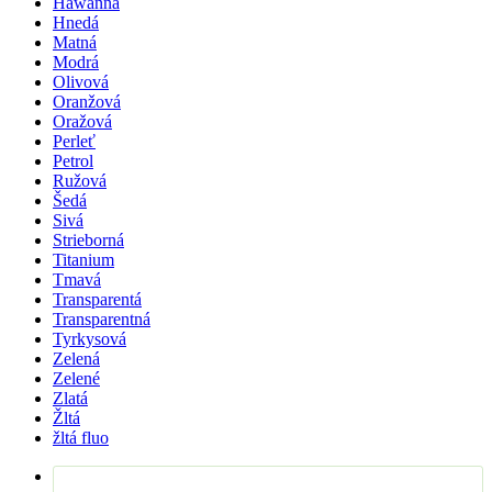
Hawanna
Hnedá
Matná
Modrá
Olivová
Oranžová
Oražová
Perleť
Petrol
Ružová
Šedá
Sivá
Strieborná
Titanium
Tmavá
Transparentá
Transparentná
Tyrkysová
Zelená
Zelené
Zlatá
Žltá
žltá fluo