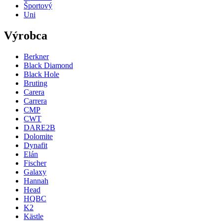
Športový
Uni
Výrobca
Berkner
Black Diamond
Black Hole
Bruting
Carera
Carrera
CMP
CWT
DARE2B
Dolomite
Dynafit
Elán
Fischer
Galaxy
Hannah
Head
HQBC
K2
Kästle