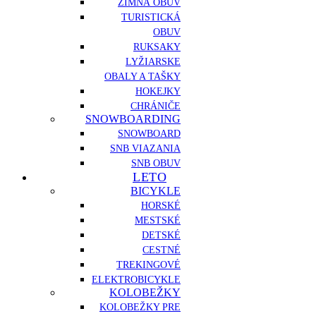
ZIMNÁ OBUV
TURISTICKÁ
OBUV
RUKSAKY
LYŽIARSKE
OBALY A TAŠKY
HOKEJKY
CHRÁNIČE
SNOWBOARDING
SNOWBOARD
SNB VIAZANIA
SNB OBUV
LETO
BICYKLE
HORSKÉ
MESTSKÉ
DETSKÉ
CESTNÉ
TREKINGOVÉ
ELEKTROBICYKLE
KOLOBEŽKY
KOLOBEŽKY PRE