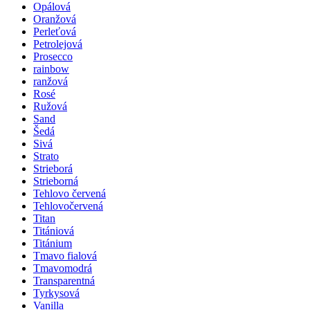
Opálová
Oranžová
Perleťová
Petrolejová
Prosecco
rainbow
ranžová
Rosé
Ružová
Sand
Šedá
Sivá
Strato
Strieborá
Strieborná
Tehlovo červená
Tehlovočervená
Titan
Titániová
Titánium
Tmavo fialová
Tmavomodrá
Transparentná
Tyrkysová
Vanilla