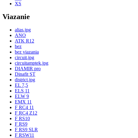
XS
Viazanie
alias.jpg
ANO
ATK R12
bez
bez viazania
circuit.jpg
circuitamptek.jpg
DIAMIR pro
Dinafit ST
district.jpg
EL 7,5
ELS 11
ELW 9
EMX 11
F RC4 11
F RC4 Z12
F RS10
F RS9
F RS9 SLR
F RSW11