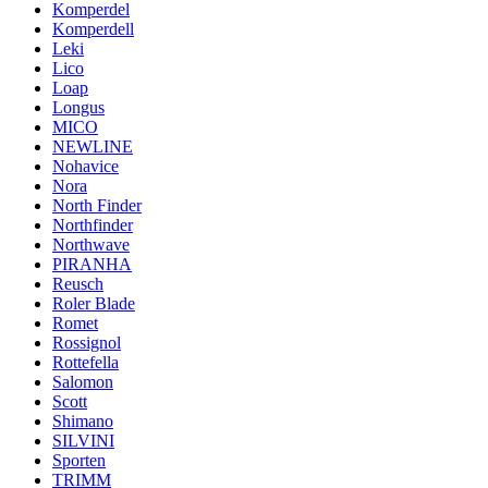
Komperdel
Komperdell
Leki
Lico
Loap
Longus
MICO
NEWLINE
Nohavice
Nora
North Finder
Northfinder
Northwave
PIRANHA
Reusch
Roler Blade
Romet
Rossignol
Rottefella
Salomon
Scott
Shimano
SILVINI
Sporten
TRIMM