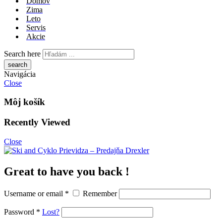
Domov
Zima
Leto
Servis
Akcie
Search here
Navigácia
Close
Môj košík
Recently Viewed
Close
Great to have you back !
Username or email
*
Remember
Password
*
Lost?