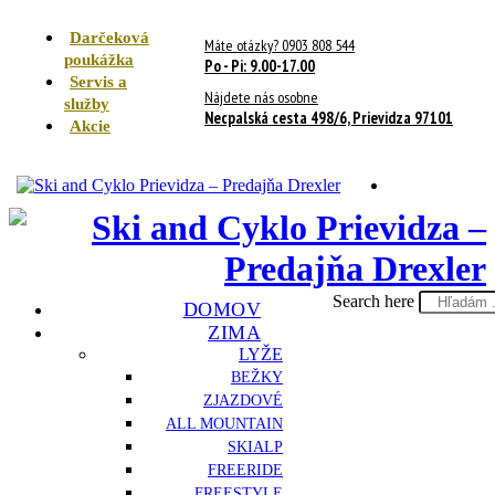
Darčeková
Máte otázky? 0903 808 544
poukážka
Po - Pi: 9.00-17.00
Servis a
Nájdete nás osobne
služby
Necpalská cesta 498/6, Prievidza 97101
Akcie
Search here
DOMOV
ZIMA
LYŽE
BEŽKY
ZJAZDOVÉ
ALL MOUNTAIN
SKIALP
FREERIDE
FREESTYLE