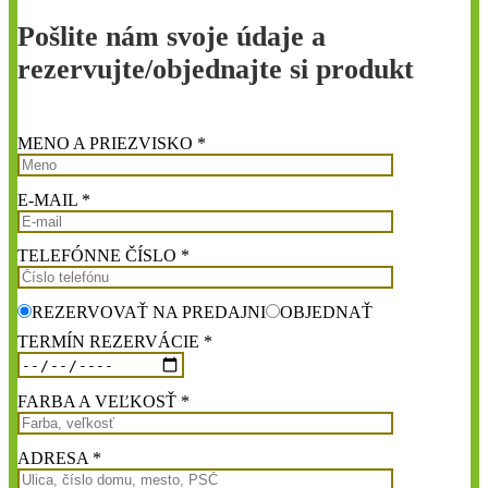
Pošlite nám svoje údaje a
rezervujte/objednajte si produkt
MENO A PRIEZVISKO *
E-MAIL *
TELEFÓNNE ČÍSLO *
REZERVOVAŤ NA PREDAJNI
OBJEDNAŤ
TERMÍN REZERVÁCIE *
FARBA A VEĽKOSŤ *
ADRESA *