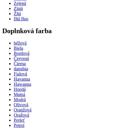
Zelená
Zlatá
Žltá
žltá fluo
Doplnková farba
béžová
Biela
Bordová
Červená
Čierna
danubia
Fialová
Havanna
Hawanna
Hnedá
Matná
Modrá
Olivová
Oranžová
Oražová
Perleť
Petrol