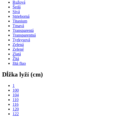
Ružová
Šedá
Sivá
Strieborná
Titanium
Tmavá
Transparentá
Transparentná
Tyrkysová
Zelená
Zelené
Zlatá
Žltá
žltá fluo
Dĺžka lyží (cm)
1
100
104
110
116
120
122