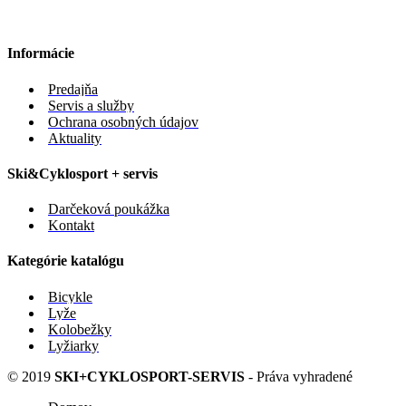
Informácie
Predajňa
Servis a služby
Ochrana osobných údajov
Aktuality
Ski&Cyklosport + servis
Darčeková poukážka
Kontakt
Kategórie katalógu
Bicykle
Lyže
Kolobežky
Lyžiarky
© 2019
SKI+CYKLOSPORT-SERVIS
- Práva vyhradené