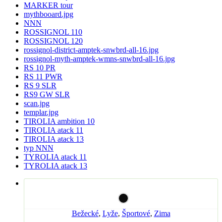
MARKER tour
mythbooard.jpg
NNN
ROSSIGNOL 110
ROSSIGNOL 120
rossignol-district-amptek-snwbrd-all-16.jpg
rossignol-myth-amptek-wmns-snwbrd-all-16.jpg
RS 10 PR
RS 11 PWR
RS 9 SLR
RS9 GW SLR
scan.jpg
templar.jpg
TIROLIA ambition 10
TIROLIA atack 11
TIROLIA atack 13
typ NNN
TYROLIA atack 11
TYROLIA atack 13
Bežecké
,
Lyže
,
Športové
,
Zima