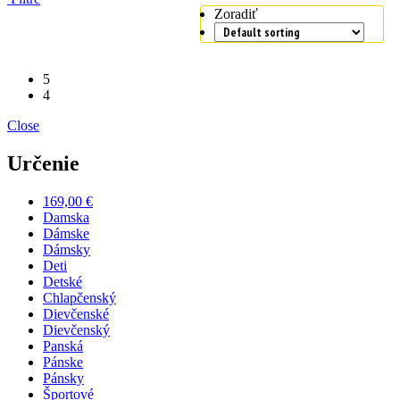
Zoradiť
5
4
Close
Určenie
169,00 €
Damska
Dámske
Dámsky
Deti
Detské
Chlapčenský
Dievčenské
Dievčenský
Panská
Pánske
Pánsky
Športové