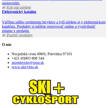
nastavením.
Kde nás nájdete
Elektronický katalóg
Väčšinu nášho sortimentu bicyklov a lyží nájdete aj v elektronickom
katalógu. Produkty si môžete rezervovať online a vyzdvihnúť
priamo v predajni.
Pozrieť produkty
O nás
Necpalská cesta 498/6, Prievidza 97101
+421 (0)903 808 544
sportdrexler@post.sk
www.skicyklo.sk