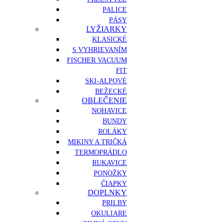
PALICE
PÁSY
LYŽIARKY
KLASICKÉ
S VYHRIEVANÍM
FISCHER VACUUM
FIT
SKI-ALPOVÉ
BEŽECKÉ
OBLEČENIE
NOHAVICE
BUNDY
ROLÁKY
MIKINY A TRIČKÁ
TERMOPRÁDLO
RUKAVICE
PONOŽKY
ČIAPKY
DOPLNKY
PRILBY
OKULIARE