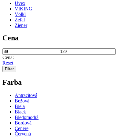
Uvex
VIKING
Völkl
Zéfal
Ziener
Cena
Cena:
—
Reset
Filter
Farba
Antracitová
Bežová
Biela
Black
Bledomodrá
Bordová
Cenere
Červená