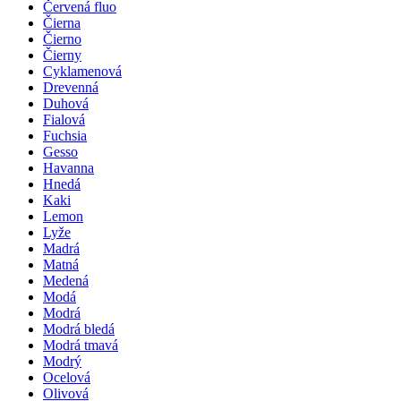
Červená fluo
Čierna
Čierno
Čierny
Cyklamenová
Drevenná
Duhová
Fialová
Fuchsia
Gesso
Havanna
Hnedá
Kaki
Lemon
Lyže
Madrá
Matná
Medená
Modá
Modrá
Modrá bledá
Modrá tmavá
Modrý
Ocelová
Olivová