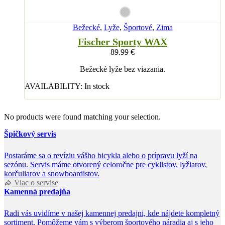
Bežecké
,
Lyže
,
Športové
,
Zima
Fischer Sporty WAX
89.99
€
Bežecké lyže bez viazania.
AVAILABILITY:
In stock
No products were found matching your selection.
Špičkový servis
Postaráme sa o revíziu vášho bicykla alebo o prípravu lyží na
sezónu. Servis máme otvorený celoročne pre cyklistov, lyžiarov,
korčuliarov a snowboardistov.
Viac o servise
Kamenná predajňa
Radi vás uvidíme v našej kamennej predajni, kde nájdete kompletný
sortiment. Pomôžeme vám s výberom športového náradia aj s jeho