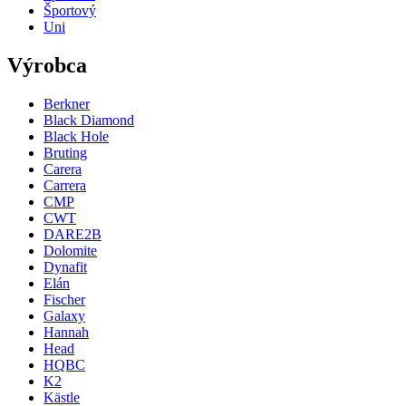
Športový
Uni
Výrobca
Berkner
Black Diamond
Black Hole
Bruting
Carera
Carrera
CMP
CWT
DARE2B
Dolomite
Dynafit
Elán
Fischer
Galaxy
Hannah
Head
HQBC
K2
Kästle