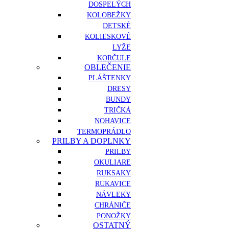
DOSPELÝCH
KOLOBEŽKY
DETSKÉ
KOLIESKOVÉ
LYŽE
KORČULE
OBLEČENIE
PLÁŠTENKY
DRESY
BUNDY
TRIČKÁ
NOHAVICE
TERMOPRÁDLO
PRILBY A DOPLNKY
PRILBY
OKULIARE
RUKSAKY
RUKAVICE
NÁVLEKY
CHRÁNIČE
PONOŽKY
OSTATNÝ