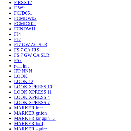
F RSX12
F W9
FCJD051
FCMDW02
FCMDX02
FCNDW11
FJ4
FJ7
FJ7 GW AC SLR
FS 7 CA JRS
FS 7 GW CA SLR
FS7
gala.jpg
IFP NNN
LOOK
LOOK 12
LOOK XPRESS 10
LOOK XPRESS 11
LOOK XPRESS 4
LOOK XPRESS 7
MARKER free
MARKER grifon
MARKER kingpin 13
MARKER lord
MARKER squire