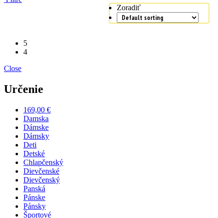
Zoradiť
5
4
Close
Určenie
169,00 €
Damska
Dámske
Dámsky
Deti
Detské
Chlapčenský
Dievčenské
Dievčenský
Panská
Pánske
Pánsky
Športové