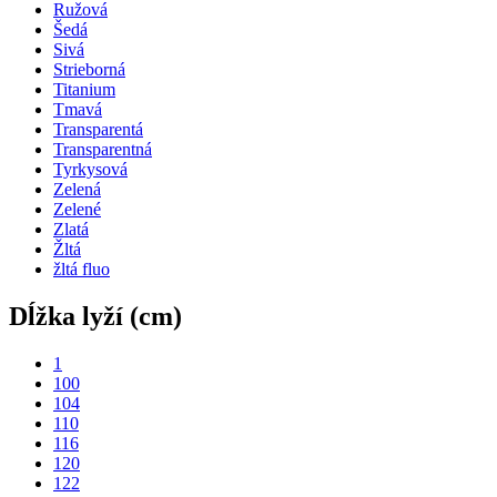
Ružová
Šedá
Sivá
Strieborná
Titanium
Tmavá
Transparentá
Transparentná
Tyrkysová
Zelená
Zelené
Zlatá
Žltá
žltá fluo
Dĺžka lyží (cm)
1
100
104
110
116
120
122