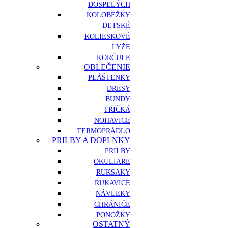
DOSPELÝCH
KOLOBEŽKY
DETSKÉ
KOLIESKOVÉ
LYŽE
KORČULE
OBLEČENIE
PLÁŠTENKY
DRESY
BUNDY
TRIČKÁ
NOHAVICE
TERMOPRÁDLO
PRILBY A DOPLNKY
PRILBY
OKULIARE
RUKSAKY
RUKAVICE
NÁVLEKY
CHRÁNIČE
PONOŽKY
OSTATNÝ