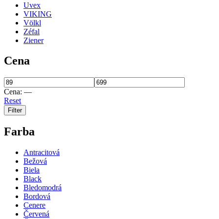
Uvex
VIKING
Völkl
Zéfal
Ziener
Cena
Cena:
—
Reset
Filter
Farba
Antracitová
Bežová
Biela
Black
Bledomodrá
Bordová
Cenere
Červená