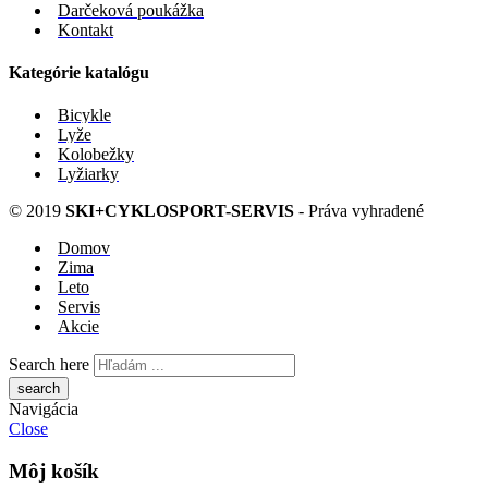
Darčeková poukážka
Kontakt
Kategórie katalógu
Bicykle
Lyže
Kolobežky
Lyžiarky
© 2019
SKI+CYKLOSPORT-SERVIS
- Práva vyhradené
Domov
Zima
Leto
Servis
Akcie
Search here
Navigácia
Close
Môj košík