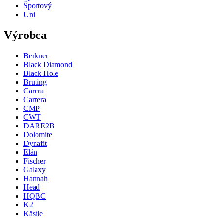
Športový
Uni
Výrobca
Berkner
Black Diamond
Black Hole
Bruting
Carera
Carrera
CMP
CWT
DARE2B
Dolomite
Dynafit
Elán
Fischer
Galaxy
Hannah
Head
HQBC
K2
Kästle