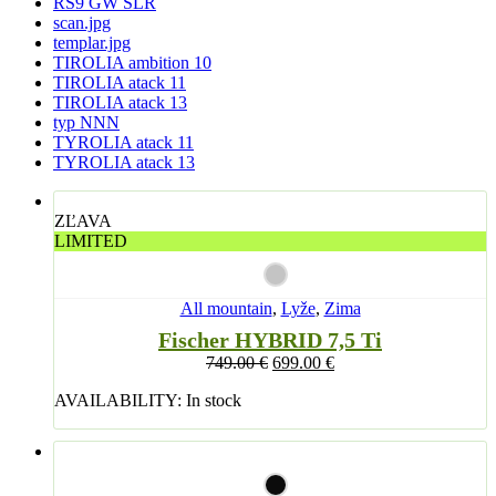
RS9 GW SLR
scan.jpg
templar.jpg
TIROLIA ambition 10
TIROLIA atack 11
TIROLIA atack 13
typ NNN
TYROLIA atack 11
TYROLIA atack 13
ZĽAVA
LIMITED
All mountain
,
Lyže
,
Zima
Fischer HYBRID 7,5 Ti
749.00
€
699.00
€
AVAILABILITY:
In stock