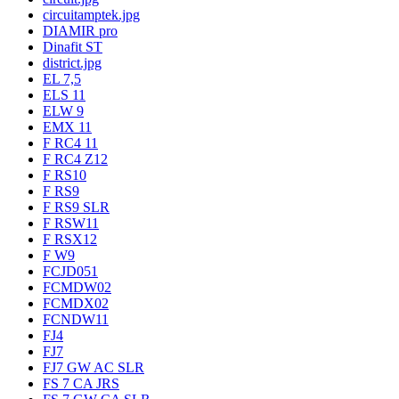
circuitamptek.jpg
DIAMIR pro
Dinafit ST
district.jpg
EL 7,5
ELS 11
ELW 9
EMX 11
F RC4 11
F RC4 Z12
F RS10
F RS9
F RS9 SLR
F RSW11
F RSX12
F W9
FCJD051
FCMDW02
FCMDX02
FCNDW11
FJ4
FJ7
FJ7 GW AC SLR
FS 7 CA JRS