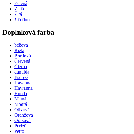
Zelená
Zlatá
Žltá
žltá fluo
Doplnková farba
béžová
Biela
Bordová
Červená
Čierna
danubia
Fialová
Havanna
Hawanna
Hnedá
Matná
Modrá
Olivová
Oranžová
Oražová
Perleť
Petrol