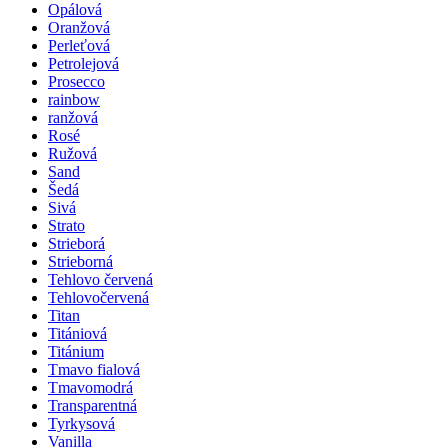
Opálová
Oranžová
Perleťová
Petrolejová
Prosecco
rainbow
ranžová
Rosé
Ružová
Sand
Šedá
Sivá
Strato
Strieborá
Strieborná
Tehlovo červená
Tehlovočervená
Titan
Titániová
Titánium
Tmavo fialová
Tmavomodrá
Transparentná
Tyrkysová
Vanilla