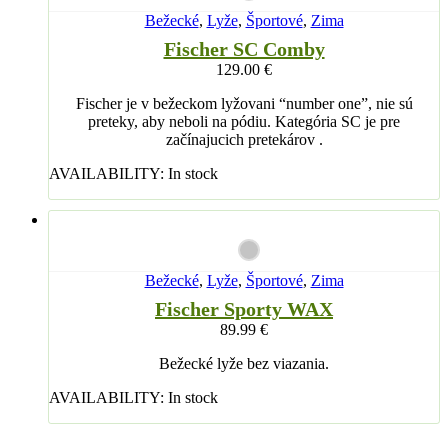
Bežecké
,
Lyže
,
Športové
,
Zima
Fischer SC Comby
129.00
€
Fischer je v bežeckom lyžovani “number one”, nie sú
preteky, aby neboli na pódiu. Kategória SC je pre
začínajucich pretekárov .
AVAILABILITY:
In stock
Bežecké
,
Lyže
,
Športové
,
Zima
Fischer Sporty WAX
89.99
€
Bežecké lyže bez viazania.
AVAILABILITY:
In stock