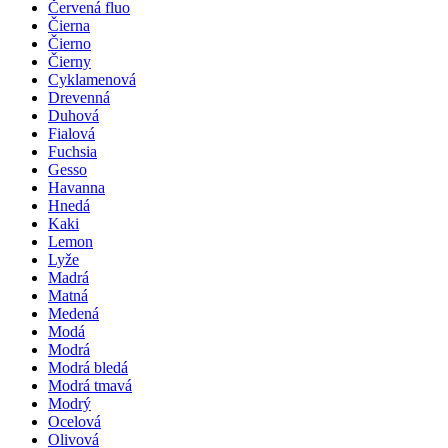
Červená fluo
Čierna
Čierno
Čierny
Cyklamenová
Drevenná
Duhová
Fialová
Fuchsia
Gesso
Havanna
Hnedá
Kaki
Lemon
Lyže
Madrá
Matná
Medená
Modá
Modrá
Modrá bledá
Modrá tmavá
Modrý
Ocelová
Olivová