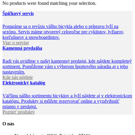
No products were found matching your selection.
Špičkový servis
Postaráme sa o revíziu vášho bicykla alebo o prípravu lyží na
sezónu. Servis máme otvorený celoročne pre cyklistov, lyžiarov,
korčuliarov a snowboardistov.
Viac o servise
Kamenná predajňa
Radi vás uvidíme v našej kamennej predajni, kde nájdete kompletný
sortiment. Pomôžeme vám s výberom športového náradia aj s jeho
nastavením.
Kde nás nájdete
Elektronický katalóg
Väčšinu nášho sortimentu bicyklov a lyží nájdete aj v elektronickom
katalógu. Produkty si môžete rezervovať online a vyzdvihnúť
priamo v predajni.
Pozrieť produkty
O nás