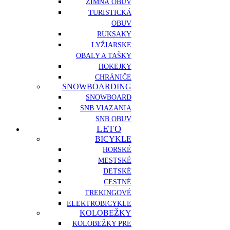
ZIMNÁ OBUV
TURISTICKÁ
OBUV
RUKSAKY
LYŽIARSKE
OBALY A TAŠKY
HOKEJKY
CHRÁNIČE
SNOWBOARDING
SNOWBOARD
SNB VIAZANIA
SNB OBUV
LETO
BICYKLE
HORSKÉ
MESTSKÉ
DETSKÉ
CESTNÉ
TREKINGOVÉ
ELEKTROBICYKLE
KOLOBEŽKY
KOLOBEŽKY PRE