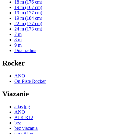
18 m (176 cm)
19 m (167 cm)
19 m (177 cm)
19 m (184 cm)
22 m (177 cm)
24 m (173 cm)
7 m
8 m
9 m
Dual radius
Rocker
ANO
On-Piste Rocker
Viazanie
alias.jpg
ANO
ATK R12
bez
bez viazania
circuit.jpg