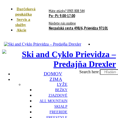
Darčeková
Máte otázky? 0903 808 544
poukážka
Po - Pi: 9.00-17.00
Servis a
Nájdete nás osobne
služby
Necpalská cesta 498/6, Prievidza 97101
Akcie
Search here
DOMOV
ZIMA
LYŽE
BEŽKY
ZJAZDOVÉ
ALL MOUNTAIN
SKIALP
FREERIDE
FREESTYLE