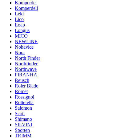
Komperdel
Komperdell
Leki
Lico
Loap
Longus
MICO
NEWLINE
Nohavice
Nora
North Finder
Northfinder
Northwave
PIRANHA
Reusch
Roler Blade
Romet
Rossignol
Rottefella
Salomon
Scott
Shimano
SILVINI
Sporten
TRIMM