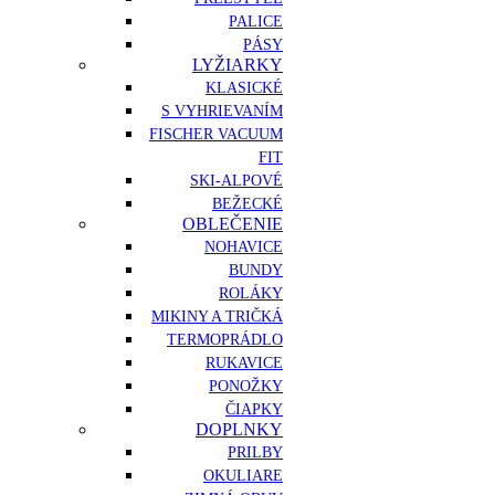
PALICE
PÁSY
LYŽIARKY
KLASICKÉ
S VYHRIEVANÍM
FISCHER VACUUM
FIT
SKI-ALPOVÉ
BEŽECKÉ
OBLEČENIE
NOHAVICE
BUNDY
ROLÁKY
MIKINY A TRIČKÁ
TERMOPRÁDLO
RUKAVICE
PONOŽKY
ČIAPKY
DOPLNKY
PRILBY
OKULIARE