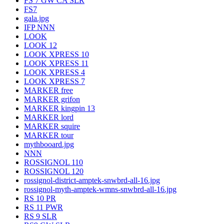
FS 7 GW CA SLR
FS7
gala.jpg
IFP NNN
LOOK
LOOK 12
LOOK XPRESS 10
LOOK XPRESS 11
LOOK XPRESS 4
LOOK XPRESS 7
MARKER free
MARKER grifon
MARKER kingpin 13
MARKER lord
MARKER squire
MARKER tour
mythbooard.jpg
NNN
ROSSIGNOL 110
ROSSIGNOL 120
rossignol-district-amptek-snwbrd-all-16.jpg
rossignol-myth-amptek-wmns-snwbrd-all-16.jpg
RS 10 PR
RS 11 PWR
RS 9 SLR