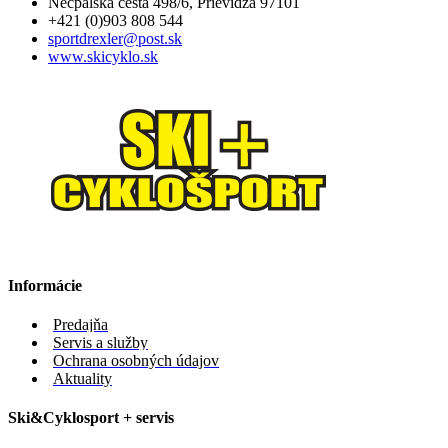
Necpalská cesta 498/6, Prievidza 97101
+421 (0)903 808 544
sportdrexler@post.sk
www.skicyklo.sk
Informácie
Predajňa
Servis a služby
Ochrana osobných údajov
Aktuality
Ski&Cyklosport + servis